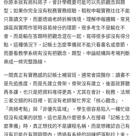
你原本就有商科底子，會計學概要可能可以先抓觀念與題
型；如果你完全沒有稅務實務經驗，租稅申報實務往往不能
只靠讀文字，而要透過老師拆解情境，理解申報邏輯、常見
誤區與實際作答時容易掉分的環節。很多考生不是輸在不
會，而是輸在答題時把觀念混在一起，寫得很多卻沒有得分
點。這種情況下，記帳士怎麼準備就不能只看書名或章節，
而要看教學系統有沒有把觀念、題型、申論結構與考場判斷
串成一條完整路線。
一間真正有實務感的記帳士補習班，通常會提醒你：讀書不
是先追進度，而是先建立骨架。骨架沒有建立，後面就算聽
再多課，也只是把資料堆得更高。尤其在會計、稅務、法規
三者交錯的科目裡，若沒有老師幫忙界定「核心觀念」、
「高頻考點」與「非優先區域」，學生很容易陷入一種忙碌
但沒有成果的狀態。這也是為什麼很多人在搜尋「記帳士怎
麼準備」時，真正想找的不是課程名稱，而是想確認自己有
沒有可能在有限時間內，透過有系統的訓練把落點拉上來。