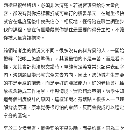
題還是複盤錯題，必須非常清楚。若補習班只給你大量內
容，卻沒有幫你把課程拆成可執行的讀書單元，在職生很快
就會在進度落後中喪失信心。相反地，懂得陪在職生調整步
伐的課程，會在每個階段幫你抓住最重要的得分主軸，不讓
你被大量資訊拖垮。
跨領域考生的情況又不同。很多沒有商科背景的人，一開始
搜尋「記帳士怎麼準備」，其實最怕的不是辛苦，而是看不
懂。尤其會計與法規交錯時，單純背定義常常只記得表面字
句，遇到題目變形就完全失去方向。因此，跨領域考生需要
的不是更厚的講義，而是更好的翻譯能力。好的老師會把抽
象概念轉成工作場景、申報情境、實際錯誤案例，讓學生知
道每個制度設計的原因，這樣知識才有落點。很多人一旦理
解背後原理，原本覺得很可怕的章節，反而會變成可以穩定
拿分的區塊。
至於二次備考者，最需要的不是鼓勵，而是診斷。因為二次