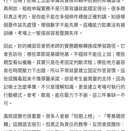
行，忽略了記帳士怎麼準備其實很仰賴中前期的架構整理。
再例如，租稅申報實務不是只靠背誦就能穩定得分，很多題
目真正考的，是你能不能在多個條件裡做正確判讀，知道哪
個要件該先處理，哪個數字不能先算。這種能力如果沒有被
訓練，考場上一緊張就容易整題失序。
因此，好的補習班會把老師的實務觀察轉換成學習路徑。它
會告訴你：哪些章節是基礎地基，不穩就不能往上加；哪些
題型看似複雜，其實只是在考固定判斷流程；哪些地方最容
易在時間壓力下出錯，所以平常就要建立固定作答習慣。這
些提醒看起來不像華麗承諾，卻是考生最需要的支持。因為
記帳士怎麼準備，不只是理解知識，更是建立考場可執行的
行動模式。會考、敢寫、能在壓力下不崩，這三件事缺一不
可。
風險提醒也很重要。很多人會被「短期上榜」、「零基礎逆
轉」這類語言吸引，但真正負責任的教學，反而會提醒你：