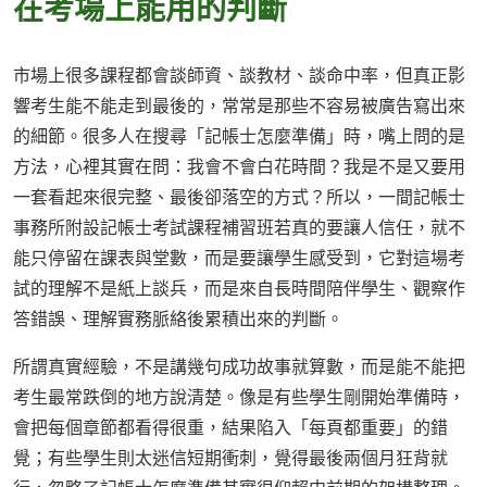
在考場上能用的判斷
市場上很多課程都會談師資、談教材、談命中率，但真正影
響考生能不能走到最後的，常常是那些不容易被廣告寫出來
的細節。很多人在搜尋「記帳士怎麼準備」時，嘴上問的是
方法，心裡其實在問：我會不會白花時間？我是不是又要用
一套看起來很完整、最後卻落空的方式？所以，一間記帳士
事務所附設記帳士考試課程補習班若真的要讓人信任，就不
能只停留在課表與堂數，而是要讓學生感受到，它對這場考
試的理解不是紙上談兵，而是來自長時間陪伴學生、觀察作
答錯誤、理解實務脈絡後累積出來的判斷。
所謂真實經驗，不是講幾句成功故事就算數，而是能不能把
考生最常跌倒的地方說清楚。像是有些學生剛開始準備時，
會把每個章節都看得很重，結果陷入「每頁都重要」的錯
覺；有些學生則太迷信短期衝刺，覺得最後兩個月狂背就