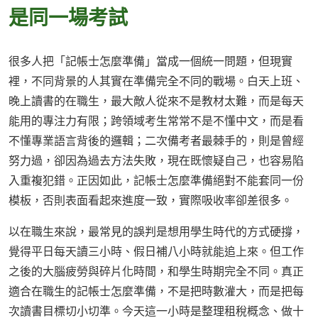
是同一場考試
很多人把「記帳士怎麼準備」當成一個統一問題，但現實
裡，不同背景的人其實在準備完全不同的戰場。白天上班、
晚上讀書的在職生，最大敵人從來不是教材太難，而是每天
能用的專注力有限；跨領域考生常常不是不懂中文，而是看
不懂專業語言背後的邏輯；二次備考者最棘手的，則是曾經
努力過，卻因為過去方法失敗，現在既懷疑自己，也容易陷
入重複犯錯。正因如此，記帳士怎麼準備絕對不能套同一份
模板，否則表面看起來進度一致，實際吸收率卻差很多。
以在職生來說，最常見的誤判是想用學生時代的方式硬撐，
覺得平日每天讀三小時、假日補八小時就能追上來。但工作
之後的大腦疲勞與碎片化時間，和學生時期完全不同。真正
適合在職生的記帳士怎麼準備，不是把時數灌大，而是把每
次讀書目標切小切準。今天這一小時是整理租稅概念、做十