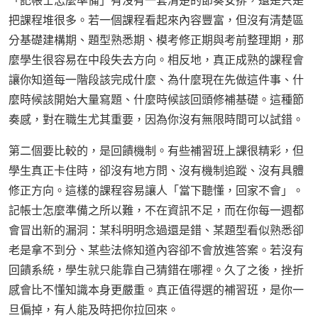
「記帳士怎麼準備」有沒有一套清楚的節奏安排，還是只是
把課程堆很多。若一個課程看起來內容豐富，但沒有清楚區
分基礎建構期、題型熟悉期、模考修正期與考前整理期，那
麼學生很容易在中段失去方向。相反地，真正成熟的課程會
讓你知道每一階段該完成什麼、為什麼現在先做這件事、什
麼時候該開始大量寫題、什麼時候該回頭修補基礎。這種節
奏感，對在職生尤其重要，因為你沒有無限時間可以試錯。
第二個要比較的，是回饋機制。有些補習班上課很精彩，但
學生真正卡住時，卻沒有地方問、沒有機制追蹤、沒有具體
修正方向。這樣的課程容易讓人「當下聽懂，回家不會」。
記帳士怎麼準備之所以難，不在資訊不足，而在你每一週都
會冒出新的漏洞：某科明明念過還是錯、某題型看似熟悉卻
老是拿不到分、某些法條知道內容卻不會放進答案。若沒有
回饋系統，學生就只能靠自己猜錯在哪裡。久了之後，挫折
感會比不懂知識本身更嚴重。真正值得選的補習班，是你一
旦偏掉，有人能及時把你拉回來。