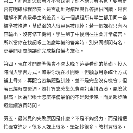
第三，補習班怎麼看才不會踩雷？你不能只看名氣，要看是
否有明確課程節奏、是否能針對錯題與作答提供回饋、是否
理解不同背景學生的差異。若一個課程所有學生都用同一套
標準被推進，基礎弱的人很容易被甩掉；若一個課程只有內
容輸出、沒有修正機制，學生到了中後期往往會非常痛苦。
所以當你在找記帳士怎麼準備的答案時，別只問哪間有名，
更要問哪間能讓你完成整段備考旅程。
第四，現在才開始準備會不會太晚？這要看你的基礎、投入
時間與學習方式。如果你現在才開始，但願意用系統化方式
補上骨架，再配合密集題型訓練，並不是完全沒有機會；但
若已經時間緊迫，還打算靠蒐集免費資訊東拼西湊，風險就
很高。因為記帳士怎麼準備最怕的不是起步晚，而是起步晚
還繼續浪費時間。
第五，最常見的失敗原因是什麼？不是不夠努力，而是錯把
忙碌當進步。很多人課上很多、筆記抄很多、教材買很多，