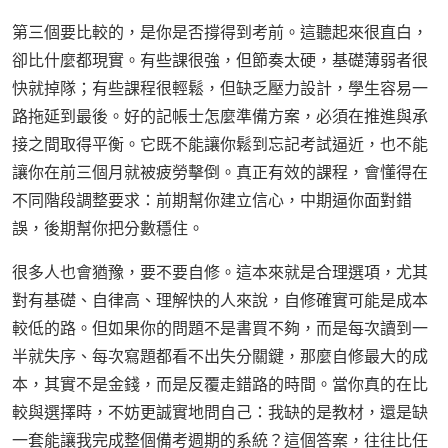
第三個要比較的，是你是否撐得到考前。這聽起來很直白，
卻比什麼都現實。有些課很強，但節奏太硬，基礎薄弱者很
快就掉隊；有些課程很輕鬆，但缺乏壓力設計，學生容易一
路拖延到最後。好的記帳士怎麼準備方案，必須在推進與承
接之間取得平衡。它既不能讓你鬆到忘記考試逼近，也不能
讓你在前三個月就被疲勞擊倒。真正有效的課程，會懂得在
不同階段調整要求：前期幫你建立信心，中期逼你面對錯
誤，後期幫你把分數穩住。
很多人也會猶豫，要不要自修。這本來就是合理選項，尤其
對有基礎、自律高、理解快的人來說，自修確實可能是成本
較低的路。但如果你的問題不是書買不夠，而是每次讀到一
半就失序、每次寫題都看不出失分關鍵，那麼自修最大的成
本，其實不是金錢，而是反覆走錯路的時間。當你真的在比
較與選擇時，不妨更誠實地問自己：我缺的是教材，還是缺
一套能讓我完成整個備考週期的系統？這個答案，往往比任