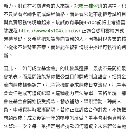
斷力。對正在考慮進修的人來說，
記帳士補習班
的選擇，也
不只是看老師名氣或課程價格，而是看它能不能把考試科目
與真實服務情境連起來。峻誠教育學院45104記帳士考證雲
端課程
https://www.45104.com.tw/
正適合想用雲端方式
累積基礎、又希望把知識導向實務的人，因為財稅專業的核
心從來不是背完答案，而是能在複雜情境中提出可執行的判
斷。
因此，「如何成立基金會」的比較與選擇，最後不是問誰最
會填表，而是問誰能幫你把公益目的翻成制度語言，把資金
流向翻成帳務語言，把主管機關要求翻成日常流程，把董事
會責任翻成可追蹤紀錄。這種能力無法靠單一表格呈現，卻
會在基金會開始接受捐款、發放補助、舉辦活動、聘請人
員、申報資料時逐漸顯現。若你正在評估合作對象，不妨把
問題改成：成立後第一年的帳務怎麼做？董事會財務資料多
久整理一次？每一筆指定用途捐款如何追蹤？未來若公益範