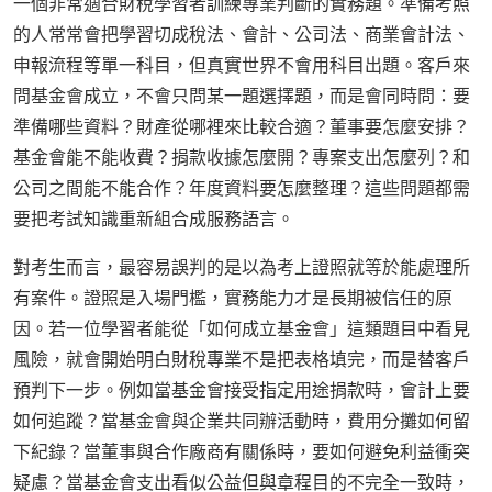
一個非常適合財稅學習者訓練專業判斷的實務題。準備考照
的人常常會把學習切成稅法、會計、公司法、商業會計法、
申報流程等單一科目，但真實世界不會用科目出題。客戶來
問基金會成立，不會只問某一題選擇題，而是會同時問：要
準備哪些資料？財產從哪裡來比較合適？董事要怎麼安排？
基金會能不能收費？捐款收據怎麼開？專案支出怎麼列？和
公司之間能不能合作？年度資料要怎麼整理？這些問題都需
要把考試知識重新組合成服務語言。
對考生而言，最容易誤判的是以為考上證照就等於能處理所
有案件。證照是入場門檻，實務能力才是長期被信任的原
因。若一位學習者能從「如何成立基金會」這類題目中看見
風險，就會開始明白財稅專業不是把表格填完，而是替客戶
預判下一步。例如當基金會接受指定用途捐款時，會計上要
如何追蹤？當基金會與企業共同辦活動時，費用分攤如何留
下紀錄？當董事與合作廠商有關係時，要如何避免利益衝突
疑慮？當基金會支出看似公益但與章程目的不完全一致時，