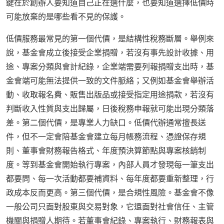
鍵在於創辦人要知道自己正在選什麼，也要知道選擇低價時
可能放棄的是哪些看不見的保護。
低價服務最常見的第一個代價，是結構性稅務斷層。舉例來
說，基金會成立後接受企業捐贈，若沒有事先設計收據、用
途、專案分類與會計紀錄，企業端需要列報捐贈支出時，基
金會端可能無法提供一致的文件脈絡；又例如基金會舉辦活
動、收取報名費、販售出版品或接受指定用途捐款，若沒有
判斷收入性質與支出歸屬，日後稅務申報就可能出現分類落
差。第二個代價，是專業人力缺口。低價代辦通常擅長送
件，但不一定會陪基金會建立每月帳務流程、憑證保存規
則、董事會財務報告格式、年度預決算節點與專案核銷制
度。等到基金會開始執行專案，內部人員才發現每一筆支出
都要問、每一次活動都要補資料、每年度都要重新整理，行
政成本反而更高。第三個代價，是合規性風險。基金會不像
一般公司只面對股東與交易對象，它還面對社會信任、主管
機關與捐贈人期待。若董事會紀錄、專案執行、財務報表與