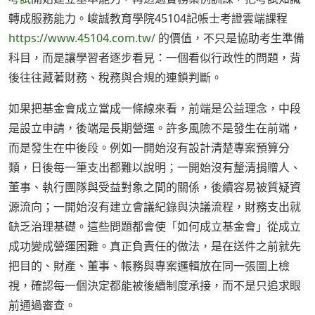
轉成服務能力。峻誠教育學院45104記帳士考證雲端課程
https://www.45104.com.tw/
的價值，不只是協助考生準備
科目，而是讓學習者逐步看見：一個看似行政性的問題，背
後往往藏著財務、稅務與合規的連鎖判斷。
如果把基金會成立當成一條線來看，前端是公益理念，中段
是設立申請，後端是長期營運。許多風險不是發生在前端，
而是發生在中後段。例如一開始沒有設計清楚專案預算分
類，日後每一筆支出都難以說明；一開始沒有釐清捐贈人、
董事、執行團隊與受益對象之間的關係，後續容易被質疑資
源流向；一開始沒有建立會議紀錄與決議流程，財務支出就
缺乏治理基礎。這些問題都會使「如何成立基金會」從成立
成功變成營運困難。真正負責任的做法，是在送件之前就先
把目的、財產、董事、帳務與專案邏輯放在同一張圖上檢
視，確認每一個決定都能被後續制度承接，而不是只追求眼
前通過審查。