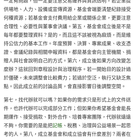
一定有問題，但一定要注意交易邊界與資訊透明。若企業提
供場地、人力、設備或宣傳資源，基金會端要清楚紀錄接受
何種資源；若基金會支付費用給企業或關係企業，更要注意
合理性、必要性與董事會決議。第五，基金會成立後是不是
每年都要整理資料？是的，而且這不該被視為麻煩，而是維
持公信力的基本工作。年度預算、決算、專案成果、收支憑
證、會議紀錄與相關申報資料，都是基金會向主管機關、捐
贈人與社會說明自己的方式。第六，成立後如果方向改變怎
麼辦？這就回到章程設計與治理程序。若一開始目的設計過
於僵硬，未來調整會比較費力；若過於空泛，執行又缺乏焦
點。因此成立前的討論品質，會直接影響日後調整空間。
第七，找代辦就可以嗎？如果你的需求只是形式上的文件送
件，也許代辦可以完成部分工作；但如果你希望基金會能長
期運作、接受捐款、對外合作、培養專案團隊，代辦就遠遠
不夠。你需要的是能把
記帳
、稅務、治理與公益場景一起思
考的人。第八，成立基金會和成立協會有什麼差別？兩者在