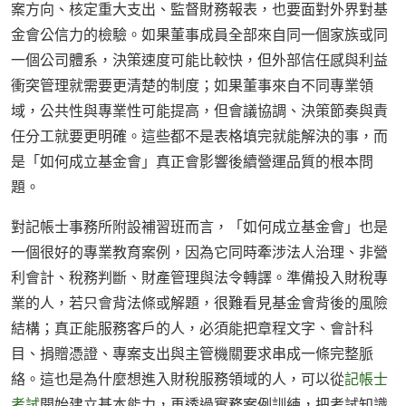
案方向、核定重大支出、監督財務報表，也要面對外界對基
金會公信力的檢驗。如果董事成員全部來自同一個家族或同
一個公司體系，決策速度可能比較快，但外部信任感與利益
衝突管理就需要更清楚的制度；如果董事來自不同專業領
域，公共性與專業性可能提高，但會議協調、決策節奏與責
任分工就要更明確。這些都不是表格填完就能解決的事，而
是「如何成立基金會」真正會影響後續營運品質的根本問
題。
對記帳士事務所附設補習班而言，「如何成立基金會」也是
一個很好的專業教育案例，因為它同時牽涉法人治理、非營
利會計、稅務判斷、財產管理與法令轉譯。準備投入財稅專
業的人，若只會背法條或解題，很難看見基金會背後的風險
結構；真正能服務客戶的人，必須能把章程文字、會計科
目、捐贈憑證、專案支出與主管機關要求串成一條完整脈
絡。這也是為什麼想進入財稅服務領域的人，可以從
記帳士
考試
開始建立基本能力，再透過實務案例訓練，把考試知識