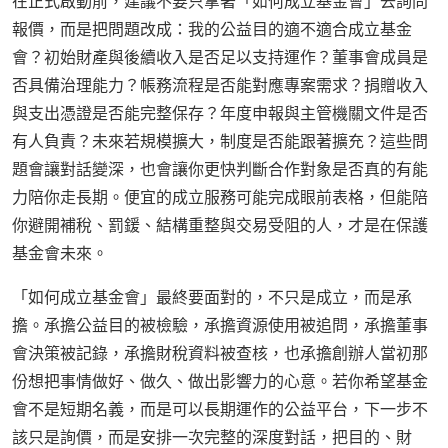
在正式啟動前，建議不要只拿著「如何成立基金會」去詢問
報價，而是把問題改成：我的公益目的適不適合成立基金
會？初始財產與後續收入是否足以支持運作？董事會成員是
否具備治理能力？帳務流程是否能對應專案需求？捐贈收入
與支出憑證是否能完整保存？年度申報與主管機關文件是否
有人負責？未來若規模擴大，制度是否能跟著擴充？這些問
題會讓對話變深，也會讓你更快判斷合作對象是否真的有能
力陪你走長期。便宜的成立服務可能完成眼前表格，但能陪
你避開補稅、罰鍰、結構重整與交易受阻的人，才是在保護
基金會未來。
「如何成立基金會」最終要面對的，不只是成立，而是承
擔。承擔公益目的被檢驗，承擔資源使用被追問，承擔董事
會決策被記錄，承擔財稅資料被查核，也承擔創辦人當初那
份想把事情做好、做久、做出影響力的心意。若你希望基金
會不是短期名義，而是可以長期運作的公益平台，下一步不
該只是詢價，而是安排一次完整的深度對話，把目的、財