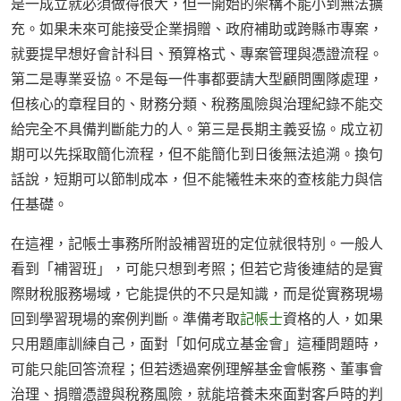
是一成立就必須做得很大，但一開始的架構不能小到無法擴
充。如果未來可能接受企業捐贈、政府補助或跨縣市專案，
就要提早想好會計科目、預算格式、專案管理與憑證流程。
第二是專業妥協。不是每一件事都要請大型顧問團隊處理，
但核心的章程目的、財務分類、稅務風險與治理紀錄不能交
給完全不具備判斷能力的人。第三是長期主義妥協。成立初
期可以先採取簡化流程，但不能簡化到日後無法追溯。換句
話說，短期可以節制成本，但不能犧牲未來的查核能力與信
任基礎。
在這裡，記帳士事務所附設補習班的定位就很特別。一般人
看到「補習班」，可能只想到考照；但若它背後連結的是實
際財稅服務場域，它能提供的不只是知識，而是從實務現場
回到學習現場的案例判斷。準備考取
記帳士
資格的人，如果
只用題庫訓練自己，面對「如何成立基金會」這種問題時，
可能只能回答流程；但若透過案例理解基金會帳務、董事會
治理、捐贈憑證與稅務風險，就能培養未來面對客戶時的判