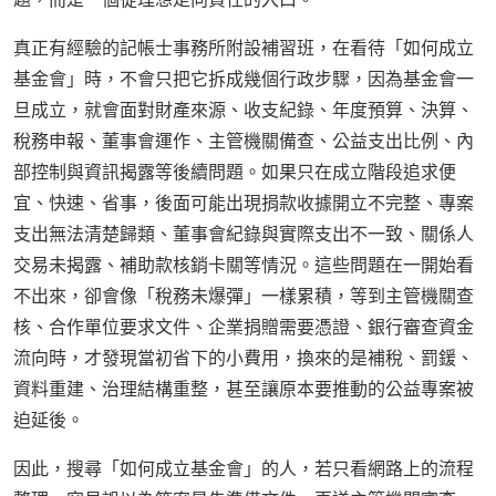
真正有經驗的記帳士事務所附設補習班，在看待「如何成立
基金會」時，不會只把它拆成幾個行政步驟，因為基金會一
旦成立，就會面對財產來源、收支紀錄、年度預算、決算、
稅務申報、董事會運作、主管機關備查、公益支出比例、內
部控制與資訊揭露等後續問題。如果只在成立階段追求便
宜、快速、省事，後面可能出現捐款收據開立不完整、專案
支出無法清楚歸類、董事會紀錄與實際支出不一致、關係人
交易未揭露、補助款核銷卡關等情況。這些問題在一開始看
不出來，卻會像「稅務未爆彈」一樣累積，等到主管機關查
核、合作單位要求文件、企業捐贈需要憑證、銀行審查資金
流向時，才發現當初省下的小費用，換來的是補稅、罰鍰、
資料重建、治理結構重整，甚至讓原本要推動的公益專案被
迫延後。
因此，搜尋「如何成立基金會」的人，若只看網路上的流程