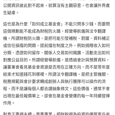
公開資訊彼此對不起來，就算沒有主觀惡意，也會讓外界產
生疑慮。
這也是為什麼「如何成立基金會」不能只問多少錢，而要問
這個規劃能不能成為財稅防火牆、經營導航儀與法令翻譯
機。所謂財稅防火牆，是把可能引發補稅、罰鍰、資料補正
或信任損傷的問題，提前擋在制度之外，例如捐贈收入如何
分類、憑證如何留存、關係人交易如何揭露、活動支出如何
對應公益目的。所謂經營導航儀，是透過會計與預算資料，
讓董事會看見基金會資源是否用在正確方向，而不是等年度
結束才知道錢花到哪裡。所謂法令翻譯機，是把主管機關、
稅務規範與會計要求轉成創辦人與執行團隊可以操作的流
程，而不是讓每個人都去讀抽象條文。這些價值，通常不會
出現在最低報價單上，卻會在基金會營運的每一年持續發揮
作用。
對真正重視永續、尊重專業、把財稅視為投資的優質客戶來