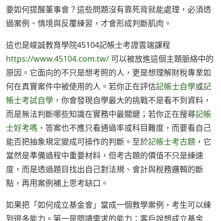
要如何提醒董事會？這些問題沒有靠死背就能處理，必須透
過案例、情境與反覆練習，才會形成判斷肌肉。
這也是峻誠教育學院45104記帳士考證雲端課程
https://www.45104.com.tw/
可以被放進這個主題脈絡中的
原因。它面向的不只是想考照的人，更是想理解財稅專業如
何在真實案件中被使用的人。若你正在評估
記帳士自學
或
記
帳士考試自學
，你會發現自學最大的挑戰不是看不到資料，
而是無法判斷哪些知識在實務中最關鍵；若你正在搜尋
記帳
士好考嗎
，答案也不應只看通過率或科目難度，而要看自己
能否把抽象規定變成可操作的判斷。至於
記帳士考古題
，它
當然是準備過程中重要材料，但考古題的價值不只是練速
度，而是透過題目找出自己對法規、會計與稅務邏輯的斷
點，再用案例補上思考缺口。
如果把「如何成立基金會」當成一個教學案例，考生可以練
到很多能力。第一是閱讀需求的能力：客戶說想成立基金