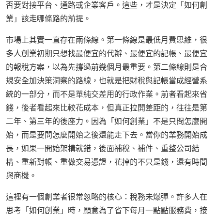
否要對接平台、通路或企業客戶。這些，才是決定「如何創
業」該走哪條路的前提。
市場上其實一直存在兩條線。第一條線是最低月費思維，很
多人創業初期只想找最便宜的代辦、最便宜的記帳、最便宜
的報稅方案，以為先撐過前幾個月最重要。第二條線則是合
規安全加決策洞察的路線，也就是把財稅與記帳當成經營系
統的一部分，而不是單純交差用的行政作業。前者看起來省
錢，後者看起來比較花成本，但真正拉開差距的，往往是第
二年、第三年的後座力。因為「如何創業」不是只問怎麼開
始，而是要問怎麼開始之後還能走下去。當你的業務開始成
長，如果一開始架構就錯，後面補稅、補件、重整公司結
構、重新對帳、重做交易憑證，花掉的不只是錢，還有時間
與商機。
這裡有一個創業者很常忽略的核心：稅務未爆彈。許多人在
思考「如何創業」時，願意為了省下每月一點點服務費，接