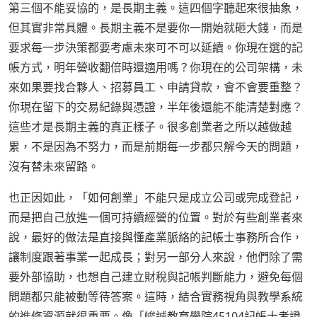
第三個不能妥協的，是長期主義。這四個字聽起來很抽象，
但其實非常具體。長期主義不是要你一開始就砸大錢，而是
要求每一步決策都要考慮未來可不可以延續。你現在選的記
帳方式，明年營收翻倍時還適用嗎？你現在的公司架構，未
來如果要找合夥人、招募員工、申請貸款，會不會要重整？
你現在留下的交易紀錄與憑證，半年後還能不能清楚對應？
這些才是長期主義的真正樣子。很多創業者之所以越做越
累，不是因為不努力，而是前期每一步都只解今天的問題，
沒有替未來留路。
也正因如此，「如何創業」不能只是成立公司或完成登記，
而是把自己放進一個可持續經營的位置。對於有些創業者來
說，最好的做法是直接與懂產業脈絡的記帳士事務所合作，
讓制度跟著事業一起成長；對另一部分人來說，他們除了需
要外部協助，也想自己建立財稅與記帳判斷能力，避免每個
問題都只能被動等待答案。這時，結合實務視角與教學系統
的進修資源就很重要。像「峻誠教育學院45104記帳士考證