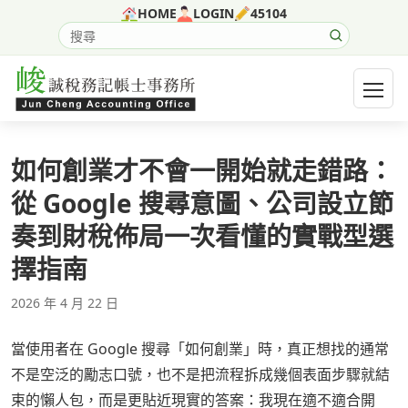
跳至主要內容
HOME
LOGIN
45104
搜尋網站內容
開啟選
如何創業才不會一開始就走錯路：
從 Google 搜尋意圖、公司設立節
奏到財稅佈局一次看懂的實戰型選
擇指南
2026 年 4 月 22 日
當使用者在 Google 搜尋「如何創業」時，真正想找的通常
不是空泛的勵志口號，也不是把流程拆成幾個表面步驟就結
束的懶人包，而是更貼近現實的答案：我現在適不適合開