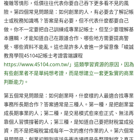
複雜等情形，低價往往代表你要自己吞下更多看不見的風
險。第四個常見問題是：如何創業的人，有必要去了解記帳
士或稅務知識嗎？答案是有必要，但不代表什麼都要自己
做。你不一定要把自己訓練成專業記帳士，但至少要理解基
本邏輯，才能知道自己在跟誰合作、哪些地方需要提高警
覺、哪些資料不能亂。這也是許多人會進一步留意像「峻誠
教育學院45104記帳士考證雲端課程
https://www.45104.com.tw/」這類學習資源的原因，因為
有些創業者不是單純想考證，而是想建立一套更紮實的商業
判斷能力。
第五個常見問題是：如何創業時，什麼樣的人最適合找專業
事務所長期合作？答案通常是三種人。第一種，是把創業當
成長期事業的人；第二種，是交易模式愈來愈正式、無法再
靠個人習慣撐著的人；第三種，是知道自己要把財稅當成投
資，而不是把報稅當成每年一次的應付作業的人。第六個常
見問題是：創業初期到底該先衝市場還是先整理制度？真正