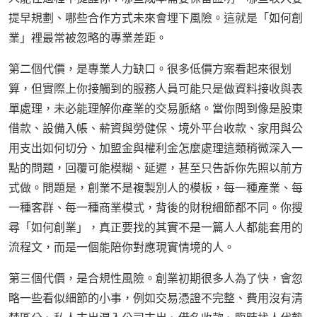
提早規劃、哪些合作方式未來會埋下風險。這就是「如何創
業」裡最常被忽略的專業差距。
第二個代價，是專業人力缺口。很多低價方案看起來很划
算，但實際上你接觸到的服務人員可能只是做資料接收與表
單處理，未必能理解你產業的交易脈絡。當你問到像是股東
借款、設備入帳、薪資與勞健保、境外平台收款、家用與公
用支出如何切分、加盟金與權利金怎麼處理這類稍微深入一
點的問題，回覆可能模糊、延遲，甚至只告訴你先照以前方
式做。問題是，創業不是複製別人的模板，每一種產業、每
一種客群、每一種商業模式，背後的財稅細節都不同。你搜
尋「如何創業」，真正要找的其實不是一篇人人都能套用的
流程文，而是一個能陪你對應現實情境的人。
第三個代價，是合規性風險。創業初期很多人為了快，會忽
略一些看似細節的小事，例如交易憑證不完整、費用沒有清