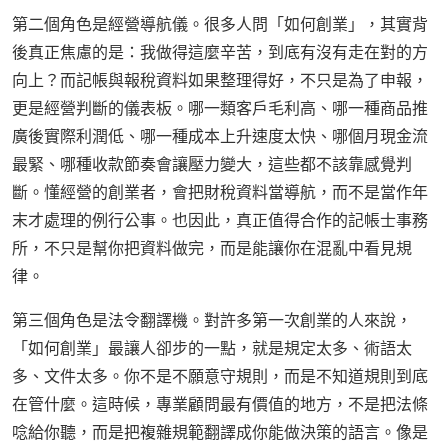
第二個角色是經營導航儀。很多人問「如何創業」，其實背
後真正焦慮的是：我做得這麼辛苦，到底有沒有走在對的方
向上？而記帳與報稅資料如果整理得好，不只是為了申報，
更是經營判斷的儀表板。哪一類客戶毛利高、哪一種商品推
廣後實際利潤低、哪一種成本上升速度太快、哪個月現金流
最緊、哪種收款節奏會讓壓力變大，這些都不該靠感覺判
斷。懂經營的創業者，會把財稅資料當導航，而不是當作年
末才處理的例行公事。也因此，真正值得合作的記帳士事務
所，不只是幫你把資料做完，而是能讓你在混亂中看見規
律。
第三個角色是法令翻譯機。對許多第一次創業的人來說，
「如何創業」最讓人卻步的一點，就是規定太多、術語太
多、文件太多。你不是不願意守規則，而是不知道規則到底
在管什麼。這時候，專業顧問最有價值的地方，不是把法條
唸給你聽，而是把複雜規範翻譯成你能做決策的語言。像是