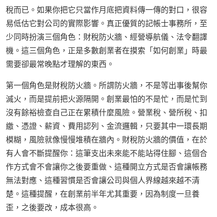
稅而已。如果你把它只當作月底把資料傳一傳的對口，很容
易低估它對公司的實際影響。真正優質的記帳士事務所，至
少同時扮演三個角色：財稅防火牆、經營導航儀、法令翻譯
機。這三個角色，正是多數創業者在摸索「如何創業」時最
需要卻最常晚點才理解的東西。
第一個角色是財稅防火牆。所謂防火牆，不是等出事後幫你
滅火，而是提前把火源隔開。創業最怕的不是忙，而是忙到
沒有餘裕檢查自己正在累積什麼風險。營業稅、營所稅、扣
繳、憑證、薪資、費用認列、金流邏輯，只要其中一環長期
模糊，風險就像慢慢堆積在牆內。財稅防火牆的價值，在於
有人會不斷提醒你：這筆支出未來能不能站得住腳、這個合
作方式會不會讓你之後要重做、這種開立方式是否會讓帳務
無法對應、這種習慣是否會讓公司與個人界線越來越不清
楚。這種提醒，在創業前半年尤其重要，因為制度一旦養
歪，之後要改，成本很高。