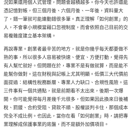
況如果還用個人式管理，問題會越積越多。你今天也許還能
憑記憶對帳，但三個月後、六個月後、一年後，資料量大
了，錯一筆就可能連動錯很多筆。真正理解「如何創業」的
人，不會拿小規模當藉口忽視制度，而會依照自己目前的交
易複雜度建立基本架構。
再說專業。創業者最辛苦的地方，就是你幾乎每天都要做不
熟的事，所以很多人容易被快速、便宜、方便打動，覺得先
有人幫忙就好。但問題在於，專業不是有做就算，而是能不
能幫你做對。這在財稅與記帳上尤其明顯。低價三大代價前
面提過：結構性稅務斷層、專業人力缺口、合規性風險。這
三件事有一個共通點，就是前期看不太出來，後期一次爆
開。你可能覺得每月差幾千元很多，但如果因此換來日後補
稅、罰鍰、合約受阻、貸款不順、股權談判卡住，那個成本
完全不成比例。也因此，當你在看「如何創業」時，請把專
業理解成保護事業的底盤，而不是額外加價項目。