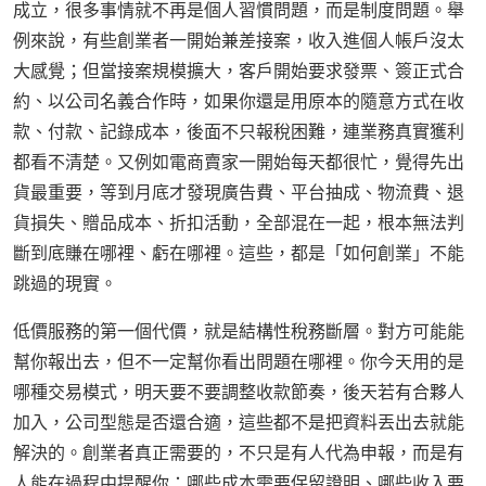
成立，很多事情就不再是個人習慣問題，而是制度問題。舉
例來說，有些創業者一開始兼差接案，收入進個人帳戶沒太
大感覺；但當接案規模擴大，客戶開始要求發票、簽正式合
約、以公司名義合作時，如果你還是用原本的隨意方式在收
款、付款、記錄成本，後面不只報稅困難，連業務真實獲利
都看不清楚。又例如電商賣家一開始每天都很忙，覺得先出
貨最重要，等到月底才發現廣告費、平台抽成、物流費、退
貨損失、贈品成本、折扣活動，全部混在一起，根本無法判
斷到底賺在哪裡、虧在哪裡。這些，都是「如何創業」不能
跳過的現實。
低價服務的第一個代價，就是結構性稅務斷層。對方可能能
幫你報出去，但不一定幫你看出問題在哪裡。你今天用的是
哪種交易模式，明天要不要調整收款節奏，後天若有合夥人
加入，公司型態是否還合適，這些都不是把資料丟出去就能
解決的。創業者真正需要的，不只是有人代為申報，而是有
人能在過程中提醒你：哪些成本需要保留證明、哪些收入要