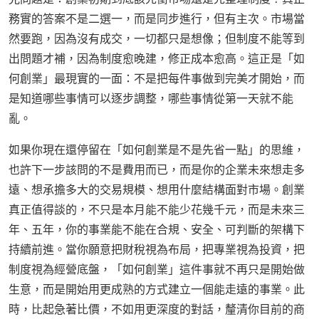
務實的答案不是二選一，而是同步進行，但有主次。市場當
然要跑，因為沒有成交，一切都只是想像；但制度不能等到
出問題才補，因為制度愈晚建，修正成本愈高。這正是「如
何創業」最現實的一面：不是把每件事做到完美才開始，而
是知道哪些事情可以逐步調整，哪些事情從第一天就不能
亂。
如果你現在還停留在「如何創業是不是先省一點」的思維，
也許下一步該問的不是費用而已，而是你的企業未來想走多
遠、想承擔多大的交易規模、想用什麼結構面對市場。創業
真正值得談的，不只是本月能不能少花幾千元，而是未來三
年、五年，你的事業能不能在合規、安全、可判斷的架構下
持續前進。當你願意把財稅視為布局，把專業視為投資，把
制度視為經營底盤，「如何創業」這件事就不再只是開始做
生意，而是開始用更成熟的方式建立一個能走遠的事業。此
時，比起急著比價，不如用更深度的對話，釐清你目前的商