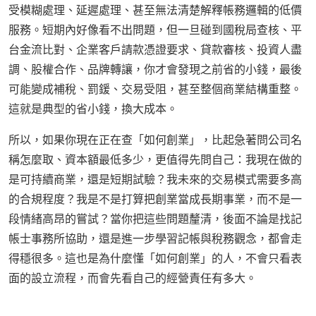
受模糊處理、延遲處理、甚至無法清楚解釋帳務邏輯的低價
服務。短期內好像看不出問題，但一旦碰到國稅局查核、平
台金流比對、企業客戶請款憑證要求、貸款審核、投資人盡
調、股權合作、品牌轉讓，你才會發現之前省的小錢，最後
可能變成補稅、罰鍰、交易受阻，甚至整個商業結構重整。
這就是典型的省小錢，換大成本。
所以，如果你現在正在查「如何創業」，比起急著問公司名
稱怎麼取、資本額最低多少，更值得先問自己：我現在做的
是可持續商業，還是短期試驗？我未來的交易模式需要多高
的合規程度？我是不是打算把創業當成長期事業，而不是一
段情緒高昂的嘗試？當你把這些問題釐清，後面不論是找記
帳士事務所協助，還是進一步學習記帳與稅務觀念，都會走
得穩很多。這也是為什麼懂「如何創業」的人，不會只看表
面的設立流程，而會先看自己的經營責任有多大。