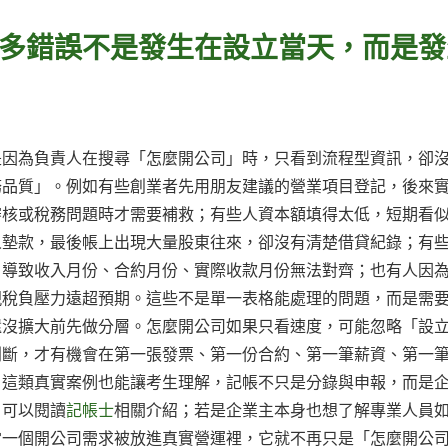
多錯誤不是發生在設立當天，而是發
是因為負責人在搜尋「怎麼開公司」時，只看到流程型資訊，卻
務品質」。例如有些創業者先用朋友建議的營業項目登記，後來
審核或稅務問題時才需要補救；有些人資本額填得太低，短期看
人墊款，最後帳上出現大量股東往來，卻沒有清楚借貸紀錄；有
，導致收入月份、合約月份、實際收款月份無法對齊；也有人因
現稅負壓力遠超預期。這些不是單一表格能處理的問題，而是需
還沒擴大前先做分層。怎麼開公司如果只看速度，可能忽略「設
判斷，才有機會在第一張發票、第一份合約、第一筆薪資、第一
，這類真實案例也能讓考生理解，記帳不只是分錄與申報，而是
，可以閱讀
記帳士
相關介紹；若是企業主本身也想了解專業人員
當一個開公司需求被放進真實營運裡，它就不再只是「怎麼開公