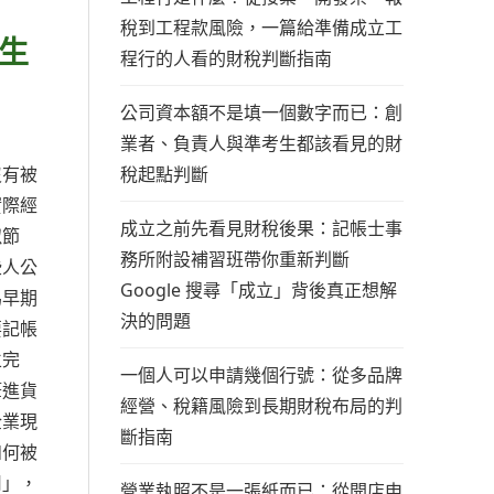
稅到工程款風險，一篇給準備成立工
生
程行的人看的財稅判斷指南
公司資本額不是填一個數字而已：創
業者、負責人與準考生都該看見的財
稅起點判斷
沒有被
實際經
成立之前先看見財稅後果：記帳士事
似節
務所附設補習班帶你重新判斷
些人公
Google 搜尋「成立」背後真正想解
為早期
決的問題
要記帳
立完
一個人可以申請幾個行號：從多品牌
筆進貨
經營、稅籍風險到長期財稅布局的判
企業現
斷指南
如何被
司」，
營業執照不是一張紙而已：從開店申