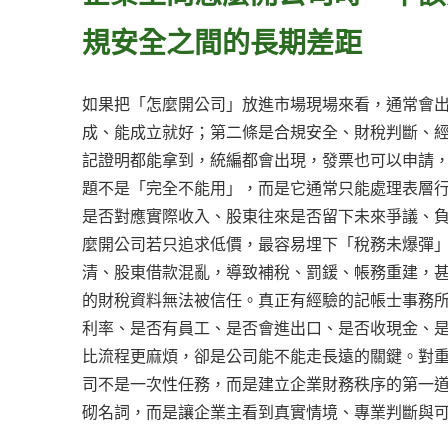
規安全之間的長期差距
如果把「怎麼開公司」放進市場現場來看，通常會
成、能成立就好；第二條是合規安全、財稅判斷、
記證明都能拿到，統編都會出現，發票也可以申請
題不是「完全不能用」，而是它通常只能處理表層
是否對應實際收入、股東往來是否留下未來爭議、
麼開公司若只追求低價，最容易埋下「稅務未爆彈
清、股東借款混亂，導致補稅、罰鍰、帳務重建，
的財稅資料無法被信任。真正有經驗的記帳士事務
利率、是否有員工、是否會進出口、是否收現金、
比流程更麻煩，卻是公司能不能走長遠的關鍵。對
司不是一次性任務，而是建立企業財務秩序的第一道門。
砌名詞，而是讓企業主看到真實情境、專業判斷與