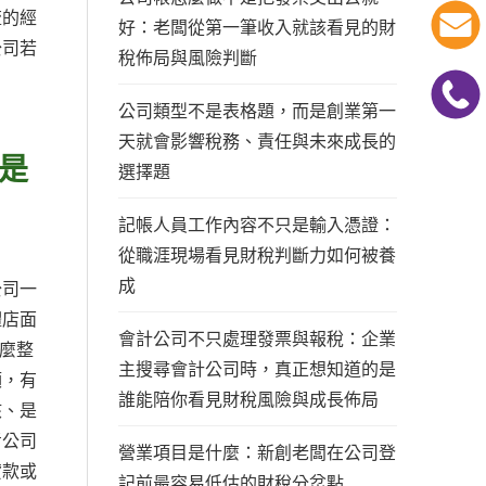
流的經
好：老闆從第一筆收入就該看見的財
公司若
稅佈局與風險判斷
公司類型不是表格題，而是創業第一
天就會影響稅務、責任與未來成長的
是
選擇題
記帳人員工作內容不只是輸入憑證：
從職涯現場看見財稅判斷力如何被養
成
公司一
體店面
會計公司不只處理發票與報稅：企業
麼整
主搜尋會計公司時，真正想知道的是
額，有
誰能陪你看見財稅風險與成長佈局
核、是
考公司
營業項目是什麼：新創老闆在公司登
貸款或
記前最容易低估的財稅分岔點