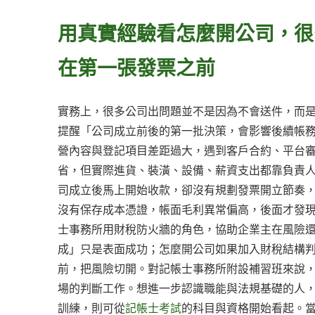
用真實經驗看怎麼開公司，很
在第一張發票之前
實務上，很多公司出問題並不是因為不會送件，而
提醒「公司成立前後的第一批決策，會影響後續帳
營內容與登記項目差距過大，遇到客戶合約、平台
省，但實際進貨、裝潢、設備、薪資支出都靠負責
司成立後馬上開始收款，卻沒有規劃發票開立節奏
沒有保存成本憑證，帳面毛利異常偏高，後面才發
士事務所用財稅防火牆的角色，協助企業主在風險
成」只是表面成功；怎麼開公司如果加入財稅結構
前，把風險切開。對記帳士事務所附設補習班來說
場的判斷工作。想進一步認識職能與法規基礎的人
訓練，則可從
記帳士考試
的科目與資格開始看起。