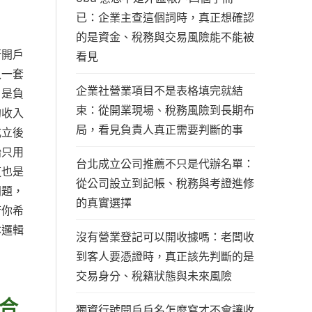
已：企業主查這個詞時，真正想確認
的是資金、稅務與交易風險能不能被
行開戶
看見
入一套
企業社營業項目不是表格填完就結
，是負
束：從開業現場、稅務風險到長期布
約收入
局，看見負責人真正需要判斷的事
成立後
始只用
台北成立公司推薦不只是代辦名單：
這也是
從公司設立到記帳、稅務與考證進修
問題，
的真實選擇
若你希
本邏輯
沒有營業登記可以開收據嗎：老闆收
。
到客人要憑證時，真正該先判斷的是
交易身分、稅籍狀態與未來風險
合
獨資行號開戶戶名怎麼寫才不會讓收