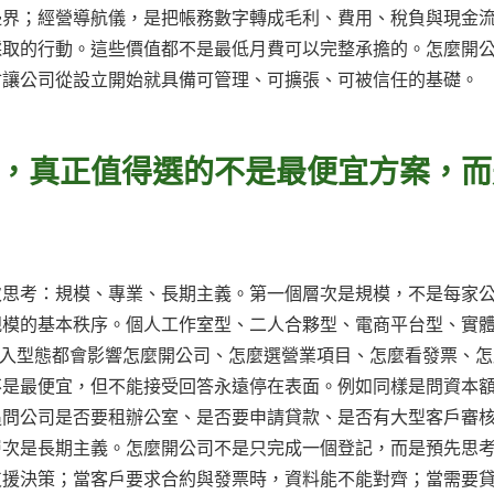
邊界；經營導航儀，是把帳務數字轉成毛利、費用、稅負與現金
採取的行動。這些價值都不是最低月費可以完整承擔的。怎麼開
會讓公司從設立開始就具備可管理、可擴張、可被信任的基礎。
，真正值得選的不是最便宜方案，而
次思考：規模、專業、長期主義。第一個層次是規模，不是每家
規模的基本秩序。個人工作室型、二人合夥型、電商平台型、實
收入型態都會影響怎麼開公司、怎麼選營業項目、怎麼看發票、怎
不是最便宜，但不能接受回答永遠停在表面。例如同樣是問資本
追問公司是否要租辦公室、是否要申請貸款、是否有大型客戶審
層次是長期主義。怎麼開公司不是只完成一個登記，而是預先思
支援決策；當客戶要求合約與發票時，資料能不能對齊；當需要