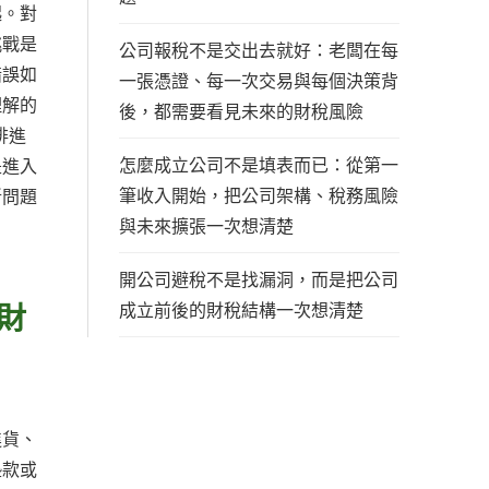
起。對
挑戰是
公司報稅不是交出去就好：老闆在每
錯誤如
一張憑證、每一次交易與每個決策背
理解的
後，都需要看見未來的財稅風險
排進
怎麼成立公司不是填表而已：從第一
是進入
筆收入開始，把公司架構、稅務風險
斷問題
與未來擴張一次想清楚
開公司避稅不是找漏洞，而是把公司
財
成立前後的財稅結構一次想清楚
進貨、
墊款或