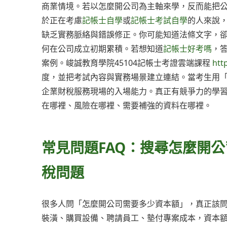
商業情境。若以怎麼開公司為主軸來學，反而能把
於正在考慮
記帳士自學
或
記帳士考試自學
的人來說
缺乏實務脈絡與錯誤修正。你可能知道法條文字，
何在公司成立初期累積。若想知道
記帳士好考嗎
，
案例。峻誠教育學院45104記帳士考證雲端課程
htt
度，並把考試內容與實務場景建立連結。當考生用
企業財稅服務現場的入場能力。真正有競爭力的學
在哪裡、風險在哪裡、需要補強的資料在哪裡。
常見問題FAQ：搜尋怎麼開
稅問題
很多人問「怎麼開公司需要多少資本額」，真正該
裝潢、購買設備、聘請員工、墊付專案成本，資本