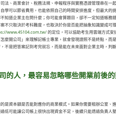
公司法、商業會計、稅務法規、申報程序與實務憑證管理串在一
，自學可以節省費用，也能依照自己的時間安排進度，但最大的
卻不知道企業主在問什麼；你可能會算題目，卻不一定知道帳務
答案不只取決於考科難度，也取決於你是否能把抽象知識變成可
ps://www.45104.com.tw/
的定位，可以協助考生用雲端方式安
「怎麼開公司」來理解記帳士專業，就會發現證照不是終點，而
習，不是把答案記到考完就忘，而是能在未來面對企業主時，判
公司的人，最容易忽略哪些開業前後的
問的是資本額是否能對應你的商業模式。如果你需要租辦公室、
額過低可能讓公司帳上很快出現資金不足，後續只能透過負責人