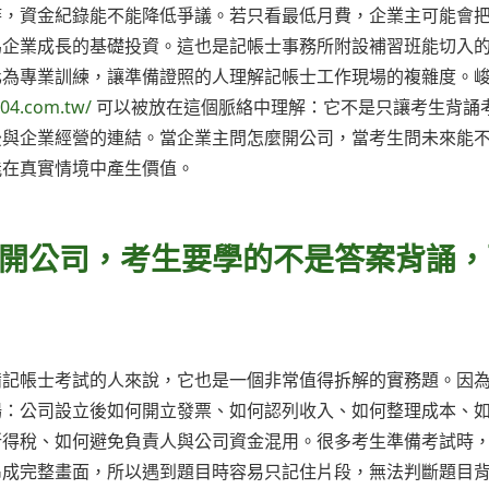
時，資金紀錄能不能降低爭議。若只看最低月費，企業主可能會
為企業成長的基礎投資。這也是記帳士事務所附設補習班能切入
化為專業訓練，讓準備證照的人理解記帳士工作現場的複雜度。
104.com.tw/
可以被放在這個脈絡中理解：它不是只讓考生背誦
後與企業經營的連結。當企業主問怎麼開公司，當考生問未來能
能在真實情境中產生價值。
開公司，考生要學的不是答案背誦，
備記帳士考試的人來說，它也是一個非常值得拆解的實務題。因
場：公司設立後如何開立發票、如何認列收入、如何整理成本、
所得稅、如何避免負責人與公司資金混用。很多考生準備考試時
串成完整畫面，所以遇到題目時容易只記住片段，無法判斷題目