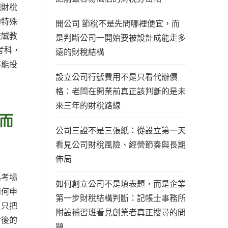
把財稅
的特殊
開公司 節稅不是先問哪裡便宜，而
峻誠教
是判斷公司一開始要被設計成能走多
考科，
遠的財稅結構
不能投
設立公司行號費用不是只看代辦價
格：老闆在開業前真正該判斷的是未
來三年的財稅路線
而
公司三證不是三張紙：從設立第一天
看見公司財稅風險、經營節奏與長期
佈局
為考場
如何創立公司不是填表題，而是企業
如何申
第一步財稅結構判斷：記帳士事務所
，只把
附設補習班看見創業者真正搜尋的問
背後的
題