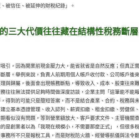
核、被信任、被延伸的財稅紀錄」。
的三大代價往往藏在結構性稅務斷層
案吸引，因為開業前現金壓力大，能省就省是自然反應；但真正
務斷層。舉例來說，負責人前期用個人帳戶收付款、公司帳戶後
整理與歸屬，後面會出現帳務斷點，導致收入、成本、股東往來
服務往往無法提供足夠時間做深度訪談，企業主問「這筆能不能
時，得到的可能只是簡短答案，而不是結合產業、合約、稅務與
有建立基本憑證管理、收入認列、薪資扣繳、租金扣繳、勞健保
初期看似沒有問題，等到營業額放大、客戶要求文件、主管機關
怕的是創業者以為「我現在規模小，不需要那麼正式」，但很多
士事務所不只是報稅工具，而是財稅防火牆、經營導航儀與法令