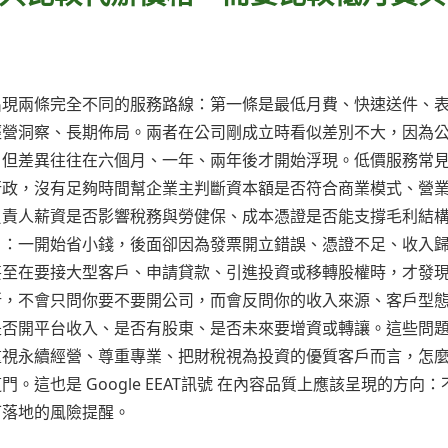
出現兩條完全不同的服務路線：第一條是最低月費、快速送件、
經營洞察、長期佈局。兩者在公司剛成立時看似差別不大，因為
，但差異往往在六個月、一年、兩年後才開始浮現。低價服務常
行政，沒有足夠時間幫企業主判斷資本額是否符合商業模式、營
負責人薪資是否影響稅務與勞健保、成本憑證是否能支撐毛利結
」：一開始省小錢，後面卻因為發票開立錯誤、憑證不足、收入
甚至在要接大型客戶、申請貸款、引進投資或移轉股權時，才發
所，不會只問你要不要開公司，而會反問你的收入來源、客戶型
是否開平台收入、是否有股東、是否未來要增資或轉讓。這些問
重視永續經營、尊重專業、把財稅視為投資的優質客戶而言，怎
這也是 Google EEAT訊號 在內容品質上應該呈現的方向：
可落地的風險提醒。