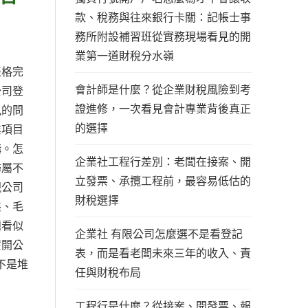
款、稅務與往來銀行卡關：記帳士事
務所附設補習班從實務現場看見的開
業第一道財稅分水嶺
表格完
會計師是什麼？從企業財稅風險到考
公司登
證進修，一次看見會計專業背後真正
見的問
的選擇
業項目
構。怎
企業社工程行差別：老闆在接案、開
歸屬不
立發票、承攬工程前，最容易低估的
現公司
財稅選擇
態、毛
題看似
企業社 有限公司怎麼選不是看登記
麼開公
表，而是看老闆未來三年的收入、責
不是堆
任與財稅布局
工程行是什麼？從接案、開發票、報