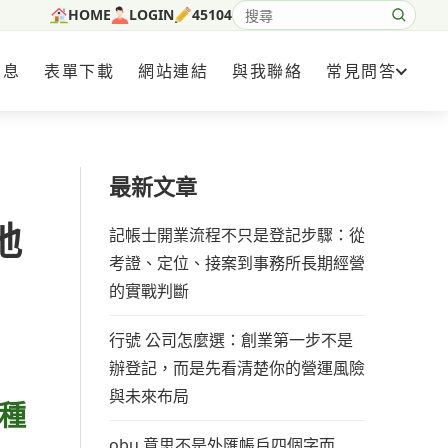
HOME
LOGIN
45104
搜尋網站內容
消息
表單下載
網站連結
與我聯絡
常見問答
最新文章
地
記帳士開業流程不只是登記步驟：從
考證、定位、接案到事務所長期經營
的實戰判斷
行號 公司怎麼選：創業第一步不是
辦登記，而是先看清楚你的營運風險
與未來布局
種
obu 意思不是外匯帳戶四個字而