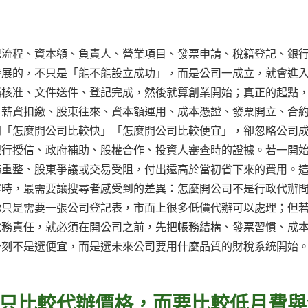
記流程、資本額、負責人、營業項目、發票申請、稅籍登記、銀
發展的，不只是「能不能設立成功」，而是公司一成立，就會進
稱核准、文件送件、登記完成，然後就算創業開始；真正的起點
、薪資扣繳、股東往來、資本額運用、成本憑證、發票開立、合
問「怎麼開公司比較快」「怎麼開公司比較便宜」，卻忽略公司
銀行授信、政府補助、股權合作、投資人審查時的證據。若一開
務重整、股東爭議或交易受阻，付出遠高於當初省下來的費用。
容時，最需要讓搜尋者感受到的差異：怎麼開公司不是行政代辦
你只是需要一張公司登記表，市面上很多低價代辦可以處理；但
稅務責任，就必須在開公司之前，先把帳務結構、發票習慣、成
一刻不是選便宜，而是選未來公司要用什麼品質的財稅系統開始
只比較代辦價格，而要比較低月費與