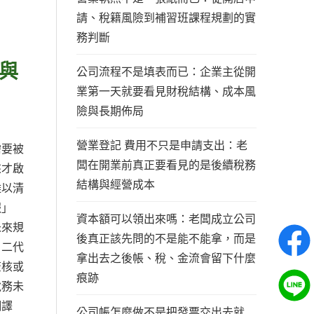
請、稅籍風險到補習班課程規劃的實
務判斷
與
公司流程不是填表而已：企業主從開
業第一天就要看見財稅結構、成本風
險與長期佈局
營業登記 費用不只是申請支出：老
需要被
闆在開業前真正要看見的是後續稅務
來才啟
結構與經營成本
難以清
報」
資本額可以領出來嗎：老闆成立公司
未來規
後真正該先問的不是能不能拿，而是
、二代
拿出去之後帳、稅、金流會留下什麼
查核或
痕跡
稅務未
翻譯
公司帳怎麼做不是把發票交出去就