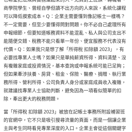
商學院學生、曾經自學但讀不出方向的人來說，系統化課程
可以降低摸索成本。Q：企業主需要懂到像記帳士一樣嗎？
不一定需要，但至少要懂得問對問題。你不必自己處理所有
申報細節，但要知道帳務資料不能混亂、私人與公司支出不
能隨便交錯、稅務不能只看單一年份、便宜服務不代表沒有
代價。Q：如果我只是想了解「所得稅 扣除額 2023」，有
必要找專業人士嗎？如果只是單純薪資所得、資料清楚、沒
有複雜家庭或投資情況，基本查詢或申報系統可能已足夠；
但如果牽涉扶養、房貸、租金、保險、醫療、捐贈、執行業
務所得、營利所得、公司負責人身分或家庭成員收入複雜，
就建議找專業人士協助判斷，避免因為一項看似簡單的扣
除，牽出更大的稅務問題。
當「所得稅 扣除額 2023」被放在記帳士事務所附設補習班
的官網中，它不只是吸引搜尋流量的頁面，而是一個讓企業
主與考生同時看見專業深度的入口。企業主會從這個關鍵字