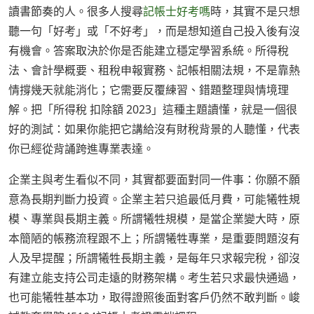
讀書節奏的人。很多人搜尋
記帳士好考嗎
時，其實不是只想
聽一句「好考」或「不好考」，而是想知道自己投入後有沒
有機會。答案取決於你是否能建立穩定學習系統。所得稅
法、會計學概要、租稅申報實務、記帳相關法規，不是靠熱
情撐幾天就能消化；它需要反覆練習、錯題整理與情境理
解。把「所得稅 扣除額 2023」這種主題讀懂，就是一個很
好的測試：如果你能把它講給沒有財稅背景的人聽懂，代表
你已經從背誦跨進專業表達。
企業主與考生看似不同，其實都要面對同一件事：你願不願
意為長期判斷力投資。企業主若只追最低月費，可能犧牲規
模、專業與長期主義。所謂犧牲規模，是當企業變大時，原
本簡陋的帳務流程跟不上；所謂犧牲專業，是重要問題沒有
人及早提醒；所謂犧牲長期主義，是每年只求報完稅，卻沒
有建立能支持公司走遠的財務架構。考生若只求最快通過，
也可能犧牲基本功，取得證照後面對客戶仍然不敢判斷。峻