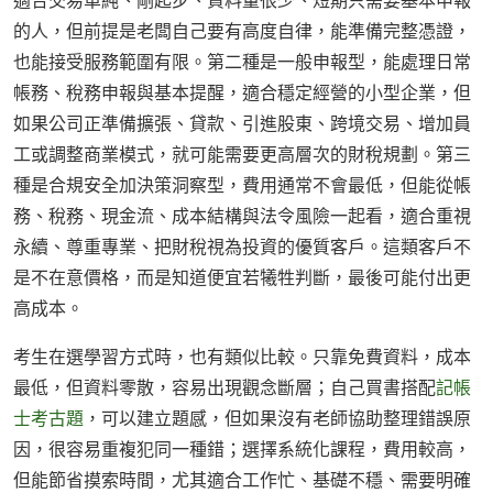
適合交易單純、剛起步、資料量很少、短期只需要基本申報
的人，但前提是老闆自己要有高度自律，能準備完整憑證，
也能接受服務範圍有限。第二種是一般申報型，能處理日常
帳務、稅務申報與基本提醒，適合穩定經營的小型企業，但
如果公司正準備擴張、貸款、引進股東、跨境交易、增加員
工或調整商業模式，就可能需要更高層次的財稅規劃。第三
種是合規安全加決策洞察型，費用通常不會最低，但能從帳
務、稅務、現金流、成本結構與法令風險一起看，適合重視
永續、尊重專業、把財稅視為投資的優質客戶。這類客戶不
是不在意價格，而是知道便宜若犧牲判斷，最後可能付出更
高成本。
考生在選學習方式時，也有類似比較。只靠免費資料，成本
最低，但資料零散，容易出現觀念斷層；自己買書搭配
記帳
士考古題
，可以建立題感，但如果沒有老師協助整理錯誤原
因，很容易重複犯同一種錯；選擇系統化課程，費用較高，
但能節省摸索時間，尤其適合工作忙、基礎不穩、需要明確