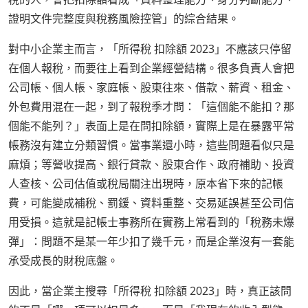
證明文件完整度與稅務風險控管」的綜合結果。
對中小企業主而言，「所得稅 扣除額 2023」不應該只停留
在個人報稅，而要往上看到企業經營結構。很多負責人會把
公司帳、個人帳、家庭帳、股東往來、借款、薪資、租金、
外包費用混在一起，到了報稅季才問：「這個能不能扣？那
個能不能列？」表面上是在問扣除額，實際上是在暴露平常
帳務沒有建立分類習慣。當事業還小時，這些問題看似只是
麻煩；等營收提高、銀行貸款、股東合作、政府補助、投資
人查核、公司估值或稅局關注出現時，原本省下來的記帳
費，可能變成補稅、罰鍰、資料重整、交易延誤甚至公司信
用受損。這就是記帳士事務所在實務上常看到的「稅務未爆
彈」：問題不是某一年少扣了幾千元，而是企業沒有一套能
承受成長的財稅底盤。
因此，當企業主搜尋「所得稅 扣除額 2023」時，真正該問