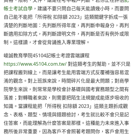
資格、限制、文件，還是在考申報戶判斷。若你正在評估
記
帳士考試自學
，建議不要只問自己每天能讀幾小時，而要問
自己能不能把「所得稅 扣除額 2023」這類關鍵字拆成一張
清楚的判斷地圖：先判斷所得年度，再判斷申報身分，再判
斷適用扣除方式，再判斷證明文件，再判斷是否有例外或限
制。這樣讀，才會從背誦進入專業理解。
峻誠教育學院45104記帳士考證雲端課程
https://www.45104.com.tw/
對這類考生的幫助，並不只是
把課程搬到線上，而是讓考生能用雲端方式反覆補強容易混
淆的觀念。對上班族來說，時間碎片化是最大問題；對商學
院學生來說，則常常是學校會計基礎與國考實務題型之間有
落差；對轉職者來說，則需要把陌生法規變成能逐步吸收的
知識。當課程能把「所得稅 扣除額 2023」這類主題拆成觀
念、表格、題型、情境與錯題檢討，考生就比較不會只是記
住答案，而能理解為什麼答案是那樣。這種能力未來進入事
務所後非常重要，因為客戶不會照著考題問你，客戶會用生