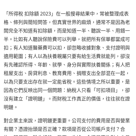
「所得稅 扣除額 2023」在一般搜尋結果中，常被整理成表
格、條列與簡短問答，但真實世界的麻煩，通常不是因為老
闆完全不知道有扣除額，而是知道一半、聽說一半、用錯一
半。比如有人聽說保險費可以列舉，就把所有保單都當成可
扣；有人知道醫藥費可以扣，卻忽略收據對象、支付證明與
適用範圍；有人以為扶養親屬只要有給生活費就能列，卻沒
有先確認所得、年齡、就學、身分與實際扶養關係；有人把
租屋支出、房貸利息、教育費用、捐贈支出全部混在一起，
以為只要支出存在就一定能省稅。這些情境之所以重要，是
因為它們反映出同一個問題：納稅人只看「可扣項目」，卻
沒有建立「證明鏈」。而財稅工作真正的價值，往往就在證
明鏈。
對企業主來說，證明鏈更重要。公司支付的費用是否與營業
有關？憑證抬頭是否正確？款項是否從公司帳戶支付？合