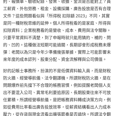
約、報價單、驗收紀錄、發票、收據、金流是否能對上？員
工薪資、外包勞務、租金、設備採購、廣告投放是否有合理
文件？這些問題看似與「所得稅 扣除額 2023」不同，其實
是同一種財稅思維的延伸。個人所得稅看的是家庭、所得與
扣除資料；企業稅務看的是營收、成本、費用與法令關聯。
只要平常資料不清楚，到了申報時就只能用猜的、補的、問
的、凹的。這種做法短期可能過關，長期卻會形成稅務未爆
彈：老闆以為只是今年少準備幾張單據，實際上可能影響未
來年度的成本認列、股東分配、資金流解釋與公司價值。
好的記帳士事務所，扮演的不是低價資料輸入員，而是財稅
防火牆、經營導航儀、法令翻譯機。所謂財稅防火牆，是在
問題爆炸前先擋下不合理的帳務習慣，例如提醒老闆個人支
出不要混入公司、異常毛利要追原因、長期股東往來不可放
任累積。所謂經營導航儀，是把帳務資料轉成決策方向，例
如從費用比率看出廣告投放效率，從薪資結構看出人力成本
壓力，從存貨與現金流看出擴張節奏是否過快。所謂法令翻