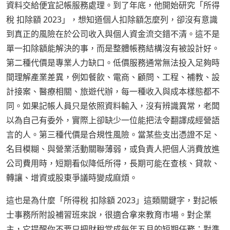
資料交給便宜記帳服務處理。到了年底，他開始研究「所得
稅 扣除額 2023」，想知道個人扣除額怎麼列，卻沒有意識
到真正的風險在於公司收入與個人資金流交錯不清。這不是
單一扣除額能解決的事，而是整體帳務結構沒有被設計好。
第二種代價是專業人力缺口。低價服務通常無法投入足夠時
間理解產業差異，例如餐飲、電商、顧問、工程、補教、設
計接案、醫療相關、旅遊代辦，每一種收入與成本樣態都不
同。如果記帳人員只是依照資料輸入，沒有辨識異常，老闆
以為自己有委外，實際上卻缺少一位能把法令翻譯成經營語
言的人。第三種代價是合規性風險。當某些支出憑證不足、
名目模糊、與營業活動關聯薄弱，或負責人把個人消費放進
公司費用時，短期看似降低所得，長期可能在查核、貸款、
轉讓、增資或股東爭議時變成麻煩。
這也是為什麼「所得稅 扣除額 2023」這類關鍵字，對記帳
士事務所附設補習班來說，很適合拿來教育市場。對企業
主，它提醒你不要只把財稅當成每年五月的短期任務；對準