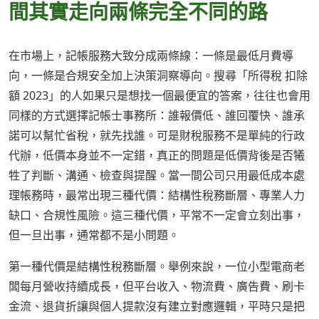
間其實走向兩條完全不同的路
在市場上，記帳服務大致分成兩條線：一條是最低月費導
向，一條是合規安全加上決策洞察導向。搜尋「所得稅 扣除
額 2023」的人如果只是想找一個最便宜的答案，往往也會用
同樣的方式選擇記帳士事務所：誰報價低、誰回覆快、誰承
諾可以幫忙省稅，就先找誰。可是財稅服務不是單純的行政
代辦，低價本身並不一定錯，真正的問題是低價背後是否犧
牲了判斷、溝通、檢查與提醒。當一間公司只用最低成本處
理帳務時，最常出現三種代價：結構性稅務斷層、專業人力
缺口、合規性風險。這三種代價，平常不一定會立刻出事，
但一旦出事，通常都不是小問題。
第一種代價是結構性稅務斷層。舉例來說，一位小型電商老
闆每月營收持續成長，但平台收入、物流費、廣告費、刷卡
金流、退貨折讓與個人提款沒有建立對應邏輯，平時只是把