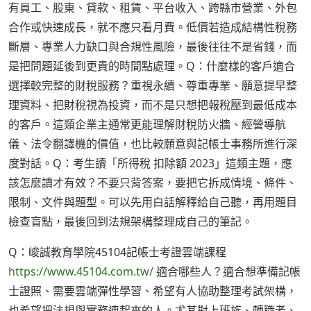
有員工、股東、貸款、租賃、平台收入、跨縣市營業、外包
合作或快速成長，就不應只看月費。低價若造成結構性稅務
斷層、專業人力缺口與合規性風險，最後往往不是省錢，而
是把問題延後到更貴的時間點處理。Q：什麼樣的客戶適合
選擇較完整的財稅服務？重視永續、尊重專業、願意提早整
理資料、把財稅視為投資，而不是只想把報稅壓到最低成本
的客戶。這類企業主通常更能理解財稅防火牆、經營導航
儀、法令翻譯機的價值，也比較願意與記帳士事務所進行深
度對話。Q：考生讀「所得稅 扣除額 2023」這類主題，應
該怎麼讀才有效？不要只背答案，要把它拆成情境、條件、
限制、文件與題型。可以先用白話解釋給自己聽，再用題目
檢查盲點，最後回到法規架構整理成自己的筆記。
Q：峻誠教育學院45104記帳士考證雲端課程
https://www.45104.com.tw/
適合哪些人？適合想準備記帳
士證照、需要雲端彈性學習、希望有人協助整理考試架構，
也希望把法規與實務連起來的人。尤其對上班族、轉職者、