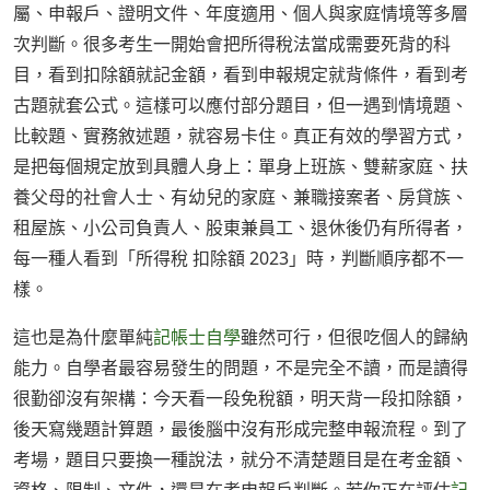
屬、申報戶、證明文件、年度適用、個人與家庭情境等多層
次判斷。很多考生一開始會把所得稅法當成需要死背的科
目，看到扣除額就記金額，看到申報規定就背條件，看到考
古題就套公式。這樣可以應付部分題目，但一遇到情境題、
比較題、實務敘述題，就容易卡住。真正有效的學習方式，
是把每個規定放到具體人身上：單身上班族、雙薪家庭、扶
養父母的社會人士、有幼兒的家庭、兼職接案者、房貸族、
租屋族、小公司負責人、股東兼員工、退休後仍有所得者，
每一種人看到「所得稅 扣除額 2023」時，判斷順序都不一
樣。
這也是為什麼單純
記帳士自學
雖然可行，但很吃個人的歸納
能力。自學者最容易發生的問題，不是完全不讀，而是讀得
很勤卻沒有架構：今天看一段免稅額，明天背一段扣除額，
後天寫幾題計算題，最後腦中沒有形成完整申報流程。到了
考場，題目只要換一種說法，就分不清楚題目是在考金額、