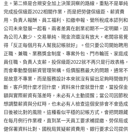
主。第二條是合規安全加上決策洞察的路線，重點不是單純
完成投保級距2022相關作業，而是把勞健保級距、薪資費
用、負責人報酬、員工福利、扣繳申報、營所稅成本認列和
公司未來發展一起看。兩者差異在創業初期不一定明顯，因
為公司人數少、交易單純、現金流還沒有放大，老闆容易覺
得「反正每個月有人幫我記帳就好」。但只要公司開始聘用
正職、兼職、業務獎金制度、專案外包、門市輪班、家庭成
員任職、負責人支薪，投保級距2022就不再只是行政表格，
而會牽動整個薪資管理架構。低價服務最大的問題，通常不
是故意不專業，而是服務設計本來就沒有留出足夠時間做判
斷，客戶問什麼才回什麼，資料來什麼就登什麼，當投保金
額與實際薪資有落差時，未必有人主動提醒；當公司因節稅
想調整薪資與分紅時，也未必有人檢查這個安排會不會造成
日後被比對的風險。這種看似平穩的記帳方式，會把問題藏
在每月例行作業裡，直到某一天員工要求補提繳、勞保局或
健保署資料比對、國稅局質疑薪資費用、銀行要求公司提供