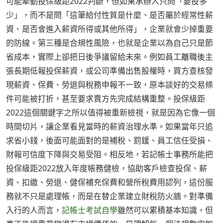
可能牽動投保級距2022判斷，但如果承辦人只問「要投多
少」，而不是問「這筆給付性質是什麼、是否屬於經常性薪
資、是否會進入薪資所得或其他所得」，企業就會少掉重要
的防線。第三種是合規性風險，也就是企業以為自己只是節
省成本，實際上卻把日後爭議留給未來。例如員工離職後主
張長期低報投保薪資，或公司準備出售股權時，買方查核發
現薪資、保費、勞退與稅務申報不一致，原本談好的交易條
件可能被打折，甚至要求賣方先完成結構重整。投保級距
2022這個關鍵字之所以值得被重新檢視，就是因為它像一個
時間切片，讓企業看見當時的薪資治理水準。如果當年只追
求省小錢，後面可能面對的是補稅、罰鍰、員工信任受損、
財報可信度下降與交易受阻。相反地，若記帳士事務所能把
投保級距2022放入年度帳務健檢，協助客戶檢查投保、薪
資、扣繳、勞退、健保補充保費和營所稅費用認列，這份服
務就不只是處理帳，而是在替企業建立財稅防火牆。對準備
入行的人而言，
記帳士考試自學
雖然可以累積基本知識，但