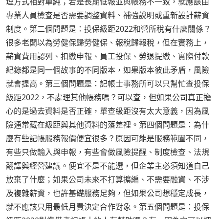
理方式相對單純；若是長期低報並與帳務不一致，就應該由
專業人員檢查是否需要調整資料、補強說明或重新設計薪資
制度。第二個問題是：投保級距2022和營所稅有什麼關係？
很多老闆以為勞健保歸勞健保、報稅歸報稅，但在實務上，
薪資費用認列、扣繳申報、員工投保、勞退提繳、實際付款
紀錄都是同一個故事的不同版本，如果版本彼此矛盾，風險
就會提高。第三個問題是：記帳士事務所可以只幫忙查投保
級距2022，不處理其他帳務嗎？可以查，但如果公司真正擔
心的是過去資料是否正確，單查級距沒有太大意義，因為風
險通常藏在級距與其他資料的落差裡。第四個問題是：為什
麼有些記帳服務報價便宜很多？原因可能是服務範圍不同，
有些只做輸入與申報，有些會做風險提醒、制度檢查、法規
翻譯與經營建議。便宜不是不能選，但企業主必須知道自己
放棄了什麼；如果公司未來不打算擴編、不需要融資、不涉
及複雜薪資，也許基礎服務足夠，但如果公司想穩定成長，
就不應該只用最低月費決定合作對象。第五個問題是：投保