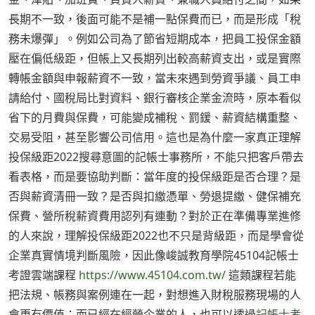
長期不一致，後面可能不是補一點保費而已，而是形成「稅
務未爆彈」。例如公司為了節省短期成本，把員工投保金額
壓在偏低級距，但帳上又長期列出較高薪資支出，或是實際
轉帳金額與申報薪資不一致，當未來遇到勞資爭議、員工申
請給付、國稅局比對資料、銀行審核企業金流時，原本看似
省下的月費與保費，可能變成補稅、罰鍰、薪資結構重整、
交易受阻，甚至影響公司信用。這也是為什麼一家真正理解
投保級距2022搜尋意圖的記帳士事務所，不能只把客戶帶去
看表格，而是要協助判斷：當年度的投保級距是否合理？是
否與薪資清冊一致？是否與扣繳憑單、勞退提繳、健保補充
保費、營所稅薪資費用認列有連動？對於正在準備專業進修
的人來說，理解投保級距2022也不只是背級距，而是學會從
企業真實情境判斷風險，因此像峻誠教育學院45104記帳士
考證雲端課程
https://www.45104.com.tw/
這類課程若能
把法規、帳務與案例連在一起，對想進入財稅服務現場的人
會更有價值；而已經在經營企業的人，也可以透過
記帳士考