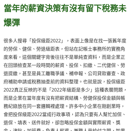
當年的薪資決策有沒有留下稅務未
爆彈
很多人搜尋「投保級距2022」，表面上像是在找一張舊年度
的勞保、健保、勞退級距表，但站在記帳士事務所的實務角
度來看，這個關鍵字背後往往不是單純查資料，而是企業正
在回頭檢查某一段時間的薪資、投保、扣繳、二代健保、勞
退提繳，甚至是員工離職爭議、補申報、公司貸款審查、政
府補助申請或稅務抽查前的資料整理。也就是說，投保級距
2022真正反映的不是「2022年級距是多少」這種表層問題，
而是企業在當年度有沒有把薪資結構、勞健保投保金額與帳
務紀錄放在同一套邏輯裡處理。許多中小企業在剛創業時，
會把投保級距2022當成行政事項，認為只要有人幫忙加保、
退保、填表、送件就好，卻忽略投保金額與實際薪資、獎
金、津貼、加班費、負責人薪資、兼職人員給付之間，如果