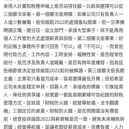
來用人計畫和稅務申報上是否站得住腳。比較與選擇可以從
三個層次來看。第一個層次是規模：如果公司只有負責人一
人或少數兼職，投保級距2022的處理看似簡單，但一旦準備
聘請正職、開分店、設立部門、承接大型案子，就不能再用
個人工作室的方式處理薪資與保險。第二個層次是專業：好
的記帳士事務所不會只回答「可以」或「不可以」，而會追
問付款方式、工作內容、工時安排、報酬性質、是否經常性
給付、是否涉及負責人或親屬、是否有跨年度補發，因為這
些細節會決定投保級距2022如何被解讀。第三個層次是長期
主義：企業若只看當月成本，容易選擇最低月費；但若希望
公司未來能穩定申貸、招募人才、承接政府標案、引進投資
人、降低勞資爭議，就需要一套能長期累積可信紀錄的財稅
管理方式。這就是「財稅防火牆、經營導航儀、法令翻譯
機」三個定位的差異。財稅防火牆，是在問題還沒有爆發
前，檢查投保級距2022與薪資帳是否一致，避免未來補稅與
罰鍰；經營導航儀，是讓老闆從薪資成本、保費負擔、人力