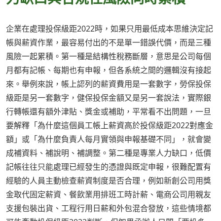
企業在處理投保級距2022時，如果只用最低成本思維決定記
帳與薪資作業，最容易付出的不是單一錯誤代價，而是三種
風險一起累積。第一種是結構性稅務斷層，意思是公司每個
月都有記帳、每期也有申報，但各系統之間的邏輯沒有接起
來。舉例來說，帳上認列的薪資費用是一套數字，勞保投保
級距是另一套數字，健保投保金額又是另一套說法，實際銀
行轉帳還有額外津貼、獎金或補助，平常看不出問題，一旦
要解釋「為什麼這個員工帳上薪資高於投保級距2022對應金
額」或「為什麼負責人每月實領與申報基礎不同」，就會變
成補資料、補說明、補調整。第二種是專業人力缺口，低價
記帳往往只能處理已經發生的憑證與既定申報，很難配置有
經驗的人員主動檢查薪資制度是否合理，例如新創公司用獎
金取代固定薪資、餐飲業用排班工時計薪、電商公司用親友
支援包裝出貨、工程行用日薪和外包混合發放，這些情境都