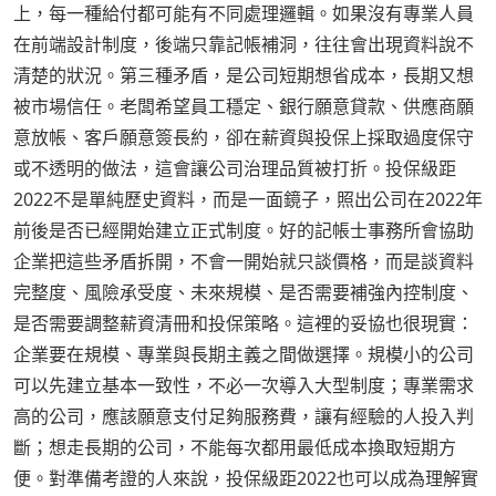
上，每一種給付都可能有不同處理邏輯。如果沒有專業人員
在前端設計制度，後端只靠記帳補洞，往往會出現資料說不
清楚的狀況。第三種矛盾，是公司短期想省成本，長期又想
被市場信任。老闆希望員工穩定、銀行願意貸款、供應商願
意放帳、客戶願意簽長約，卻在薪資與投保上採取過度保守
或不透明的做法，這會讓公司治理品質被打折。投保級距
2022不是單純歷史資料，而是一面鏡子，照出公司在2022年
前後是否已經開始建立正式制度。好的記帳士事務所會協助
企業把這些矛盾拆開，不會一開始就只談價格，而是談資料
完整度、風險承受度、未來規模、是否需要補強內控制度、
是否需要調整薪資清冊和投保策略。這裡的妥協也很現實：
企業要在規模、專業與長期主義之間做選擇。規模小的公司
可以先建立基本一致性，不必一次導入大型制度；專業需求
高的公司，應該願意支付足夠服務費，讓有經驗的人投入判
斷；想走長期的公司，不能每次都用最低成本換取短期方
便。對準備考證的人來說，投保級距2022也可以成為理解實