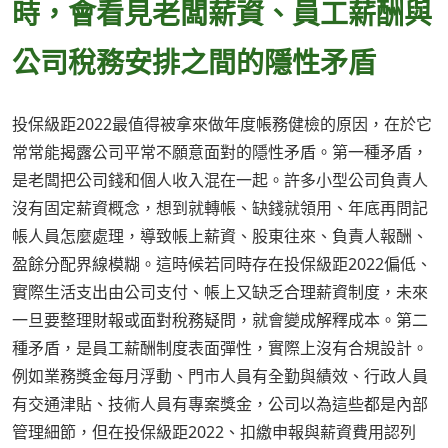
時，會看見老闆薪資、員工薪酬與
公司稅務安排之間的隱性矛盾
投保級距2022最值得被拿來做年度帳務健檢的原因，在於它
常常能揭露公司平常不願意面對的隱性矛盾。第一種矛盾，
是老闆把公司錢和個人收入混在一起。許多小型公司負責人
沒有固定薪資概念，想到就轉帳、缺錢就領用、年底再問記
帳人員怎麼處理，導致帳上薪資、股東往來、負責人報酬、
盈餘分配界線模糊。這時候若同時存在投保級距2022偏低、
實際生活支出由公司支付、帳上又缺乏合理薪資制度，未來
一旦要整理財報或面對稅務疑問，就會變成解釋成本。第二
種矛盾，是員工薪酬制度表面彈性，實際上沒有合規設計。
例如業務獎金每月浮動、門市人員有全勤與績效、行政人員
有交通津貼、技術人員有專案獎金，公司以為這些都是內部
管理細節，但在投保級距2022、扣繳申報與薪資費用認列