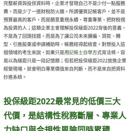
完整薪資與投保資料時，企業才發現自己不是少付一點服務
費，而是少了一道財稅防火牆。所謂優質記帳客戶，並不是
預算最高的客戶，而是願意重視永續、尊重專業、把財稅視
為投資的人；這類企業主會理解投保級距2022背後的意義，
不是為了回頭找錯，而是為了讓公司未來擴編、貸款、轉
型、引進股東或申請補助時，帳務經得起檢查。對想投入這
個領域的考生來說，如果只是用
記帳士自學
方式背法條，容
易以為級距只是一段記憶題；但若把投保級距2022放進企業
經營現場，就會明白專業價值來自判斷，而不是來自把資料
抄進系統。
投保級距2022最常見的低價三大
代價，是結構性稅務斷層、專業人
力缺口與合規性風險同時累積