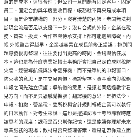
意的是成本，這很合理；但公司一旦開始有固定客戶、固定
員工、固定合約與年度營收目標，帳務就不再只是成本項
目，而是企業結構的一部分。沒有清楚的內帳，老闆無法判
斷現金流是否足以支援下一步；沒有合規的外帳，企業在稅
務、貸款、投資、合作案與傳承安排上都可能遇到障礙。內
帳 外帳整合得越早，企業越容易在成長前修正錯誤；拖到問
題爆發後再整理，往往要付出更高的時間、金錢與信任成
本。這也是為什麼專業記帳士事務所會把自己定位成財稅防
火牆、經營導航儀與法令翻譯機，而不是單純的申報窗口。
防火牆的意思，是在交易習慣、憑證留存、資金流向與稅務
申報之間先建立保護；導航儀的意思，是讓老闆透過數字看
見方向，而不是只憑感覺擴張；翻譯機的意思，是把法令、
申報、扣繳、營業稅、營所稅與會計規則轉成企業可以執行
的日常動作。對考生來說，這也是選擇記帳士考證課程時應
該思考的深度：課程是否只幫你記憶，還是能讓你理解未來
專業服務的現場；教材是否只整理答案，還是能帶你建立面