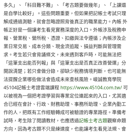
多久」、「科目難不難」、「考古題要做幾年」、「上課還
是自學比較好」。這些問題重要，但如果把記帳士考試只理
解成通過測驗，就會忽略證照背後真正的職業能力。內帳 外
帳正好是一個讓考生看見實務深度的入口。外帳涉及稅務申
報、營業稅、營所稅、憑證、扣繳與法令遵循；內帳涉及企
業日常交易、成本分類、現金流追蹤、損益判斷與管理需
求。考生若只會背誦條文，未來遇到客戶時，可能無法把
「這筆支出能否列報」與「這筆支出是否真正改善營運」分
開說清楚；若只會做分錄，卻缺少稅務情境判斷，也可能無
法提醒企業哪些做法會造成未來查核風險。峻誠教育學院
45104記帳士考證雲端課程
https://www.45104.com.tw/
可
以被視為一個把考證學習與專業定位連起來的入口，尤其適
合已經在會計、行政、財務助理、事務所助理、企業內勤工
作的人，把既有工作經驗轉成可被驗證的專業路徑。準備考
試時，考生除了閱讀教材，也應透過
記帳士考古題
觀察命題
方向，因為考古題不只是練速度，也能讓考生看見法規、會