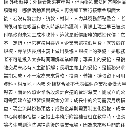
帳 外帳斷裂；外帳看起來有申報，但內帳卻無法回答哪個品
項賺錢，哪個活動其實虧損。再例如工程行接案金額變大
後，若沒有將合約、請款、材料、人力與稅務節點整合，老
闆很可能在帳面有收入時誤以為獲利，實際上現金早已被應
付帳款與未完工成本吃掉。這就是低價服務的隱性代價：它
不一定錯，但它有適用邊界。企業若選擇低月費，就等於在
規模、專業與長期主義上做出妥協。規模上的妥協，是服務
者不可能投入太多時間理解產業細節；專業上的妥協，是複
雜交易未必有人主動拆解；長期主義上的妥協，是帳務只求
當期完成，不一定為未來貸款、投資、轉讓、擴張留下可用
資料。相反地，內帳 外帳整合並不代表每個企業都要做大量
報表，而是依照企業階段設計合適的管理深度。剛成立的公
司需要建立憑證習慣與資金分流；成長中的公司需要月度損
益、現金流與稅務預估；成熟企業則需要制度化授權、成本
中心與財務指標。記帳士事務所附設補習班在教學時，也應
讓考生看到這些選擇背後的職業現場，因為未來客戶問的往