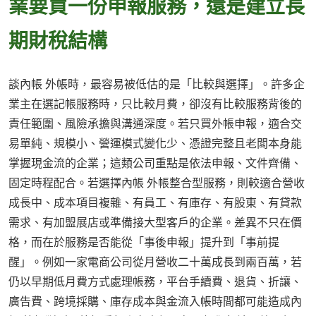
業要買一份申報服務，還是建立長
期財稅結構
談內帳 外帳時，最容易被低估的是「比較與選擇」。許多企
業主在選記帳服務時，只比較月費，卻沒有比較服務背後的
責任範圍、風險承擔與溝通深度。若只買外帳申報，適合交
易單純、規模小、營運模式變化少、憑證完整且老闆本身能
掌握現金流的企業；這類公司重點是依法申報、文件齊備、
固定時程配合。若選擇內帳 外帳整合型服務，則較適合營收
成長中、成本項目複雜、有員工、有庫存、有股東、有貸款
需求、有加盟展店或準備接大型客戶的企業。差異不只在價
格，而在於服務是否能從「事後申報」提升到「事前提
醒」。例如一家電商公司從月營收二十萬成長到兩百萬，若
仍以早期低月費方式處理帳務，平台手續費、退貨、折讓、
廣告費、跨境採購、庫存成本與金流入帳時間都可能造成內