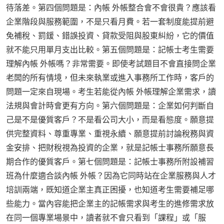
待落差。第四個問題是：內帳 外帳整合會不會很貴？應該看
企業階段與服務範圍，不是只看月費。若一套制度能提前避
免補稅、罰鍰、錯誤投資、貸款受阻與股東糾紛，它的價值
就不能只用單月支出比較。第五個問題是：記帳士考生需要
理解內帳 外帳嗎？非常需要。即使考試題目不會直接問企業
老闆的所有情境，但未來執業或進入事務所工作時，客戶的
問題一定來自現場。考生若能從內帳 外帳理解企業需求，讀
法規與會計時會更有方向。第六個問題是：企業如何判斷自
己是不是優質客戶？不是看公司大小，而是看態度。願意提
供完整資料、尊重專業、重視永續、願意提前討論稅務與資
金安排、把財稅視為投資的企業，就是記帳士事務所願意長
期合作的優質客戶。第七個問題是：記帳士事務所附設補習
班為什麼適合談內帳 外帳？因為它同時站在企業服務與人才
培訓兩端，既知道企業主真正困擾，也知道考生需要補足哪
些能力。當內容能把企業主的記帳需求與考生的進修需求放
在同一個專業場景中，讀者就不會只看到「課程」或「服