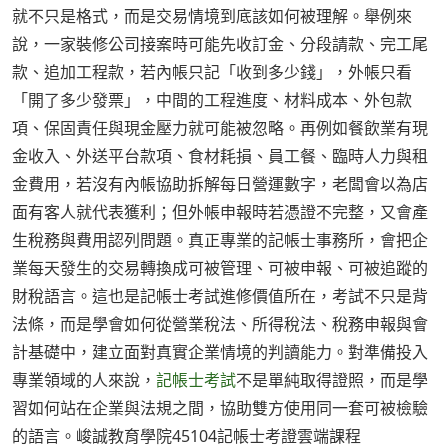
就不只是格式，而是交易情境到底該如何被理解。舉例來
說，一家裝修公司接案時可能先收訂金、分段請款、完工尾
款、追加工程款，若內帳只記「收到多少錢」，外帳只看
「開了多少發票」，中間的工程進度、材料成本、外包款
項、保固責任與現金壓力就可能被忽略。再例如餐飲業有現
金收入、外送平台款項、食材耗損、員工餐、臨時人力與租
金費用，若沒有內帳協助拆解每日營運數字，老闆會以為店
面有客人就代表獲利；但外帳申報時若憑證不完整，又會產
生稅務與費用認列問題。真正專業的記帳士事務所，會把企
業每天發生的交易轉換成可被管理、可被申報、可被追蹤的
財稅語言。這也是記帳士考試進修價值所在，考試不只是背
法條，而是學會如何從營業稅法、所得稅法、稅務申報與會
計基礎中，建立面對真實企業情境的判讀能力。對準備投入
專業領域的人來說，
記帳士考試
不是單純取得證照，而是學
習如何站在企業與法規之間，協助雙方使用同一套可被檢驗
的語言。峻誠教育學院45104記帳士考證雲端課程