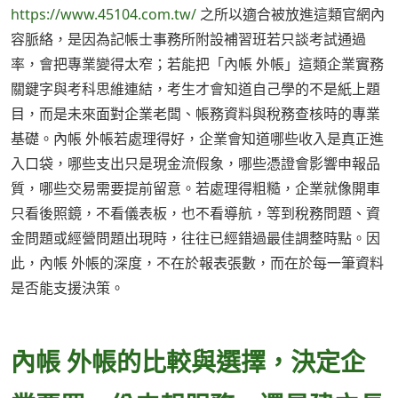
https://www.45104.com.tw/
之所以適合被放進這類官網內
容脈絡，是因為記帳士事務所附設補習班若只談考試通過
率，會把專業變得太窄；若能把「內帳 外帳」這類企業實務
關鍵字與考科思維連結，考生才會知道自己學的不是紙上題
目，而是未來面對企業老闆、帳務資料與稅務查核時的專業
基礎。內帳 外帳若處理得好，企業會知道哪些收入是真正進
入口袋，哪些支出只是現金流假象，哪些憑證會影響申報品
質，哪些交易需要提前留意。若處理得粗糙，企業就像開車
只看後照鏡，不看儀表板，也不看導航，等到稅務問題、資
金問題或經營問題出現時，往往已經錯過最佳調整時點。因
此，內帳 外帳的深度，不在於報表張數，而在於每一筆資料
是否能支援決策。
內帳 外帳的比較與選擇，決定企