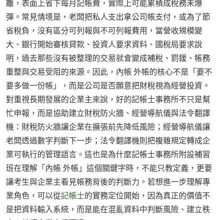
離，表面上省下每月記帳費，實際上可能累積成稅務未爆
彈。常見情境是，老闆把私人支出拿公司帳支付，或為了節
省稅負，沒有區分可列報與不可列報費用，當營收規模變
大、銀行開始審核貸款、投資人要求資料、國稅局要求說
明，過去那些沒有被整理的交易就會變成補稅、罰鍰、帳務
重整與交易受阻的來源。因此，內帳 外帳的核心不是「要不
要多做一份帳」，而是公司是否願意把財稅視為經營投資。
對重視長期發展的企業主來說，好的記帳士事務所不只是幫
忙申報，而是協助建立財稅防火牆、經營導航儀與法令翻譯
機：財稅防火牆讓企業在擴張前先降低風險；經營導航儀讓
老闆透過數字判斷下一步；法令翻譯機則把複雜規定轉成企
業可執行的管理語言。這也是為什麼記帳士事務所附設補習
班在理解「內帳 外帳」這個關鍵字時，不能只教定義，更要
讓考生與企業主看見帳務背後的判斷力。若想進一步理解專
業角色，可以從
記帳士
的實務定位開始，因為真正的價值不
是把資料輸入系統，而是能在混亂資料中判斷風險、建立秩