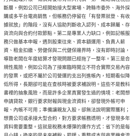
斷層，例如公司已經開始接大型案場、跨縣市委外、海外採
購或多平台電商銷售，但帳務仍停留在「有發票就登、有收
據就放」的階段，沒有人協助判斷收入認列、成本歸屬、存
貨流向與合約付款節點。第二是專業人力缺口，例如記帳服
務只做基本申報，遇到股東往來、資本額運用、負責人薪
資、租金扣繳、勞健保與二代健保邊界時，沒有即時討論，
導致老闆在年度結算才發現問題已經拖了一整年。第三是合
規性風險，例如公司為了接案臨時開立不符合實際交易內容
的發票，或把不屬於公司營運的支出列進帳內，短期看似降
低所得，長期卻可能在查核時被要求補說明。這些不是教科
書裡的抽象風險，而是許多企業真實發生過的情境：老闆想
申請貸款，銀行要求財報與現金流資料，卻發現外帳可申
報、內帳不可用；準備讓親友入股，卻無法說明實際獲利；
想賣公司或承接大型合約，對方要求帳務透明，才發現多年
資料需要重整。這就是稅務未爆彈的運作方式：省下的是每
月小錢，換來的是未來補稅、罰鍰、重整成本與商業機會流