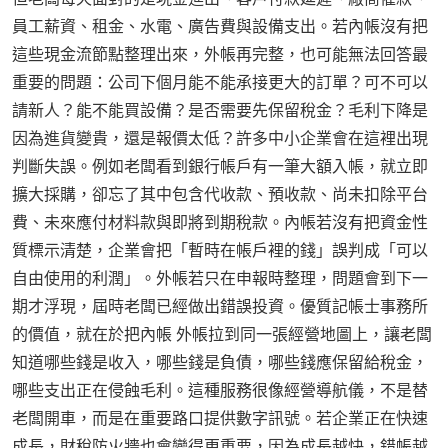
員工薪資、租金、水電、廣告費與設備支出。若內帳沒有把
這些現金流節點整理出來，外帳再完整，也可能無法回答最
重要的問題：公司下個月能不能承接更大的訂單？可不可以
請新人？能不能買設備？是否需要先保留稅金？毛利下降是
因為進貨變貴，還是報價太低？許多中小企業會在這裡出現
判斷失誤。例如老闆看到銀行帳戶有一筆大額入帳，就立即
擴大採購，卻忘了其中包含代收款、預收款、尚未扣除平台
費、未來應付材料款與即將到期稅款。內帳若沒有把資金性
質標示清楚，企業會把「暫時在帳戶裡的錢」誤判成「可以
自由使用的利潤」。外帳若只在申報時整理，問題會到下一
期才浮現，屆時老闆已經做出錯誤投資。優質記帳士事務所
的價值，就在於把內帳 外帳拉到同一張經營地圖上，讓老闆
知道哪些錢是收入，哪些錢是負債，哪些錢應保留給稅金，
哪些支出正在侵蝕毛利。這種服務很像經營導航儀，不是替
老闆開車，而是在重要路口提供數字訊號。若企業正在快速
成長，財稅防火牆也會變得更重要，因為成長越快，錯帳越