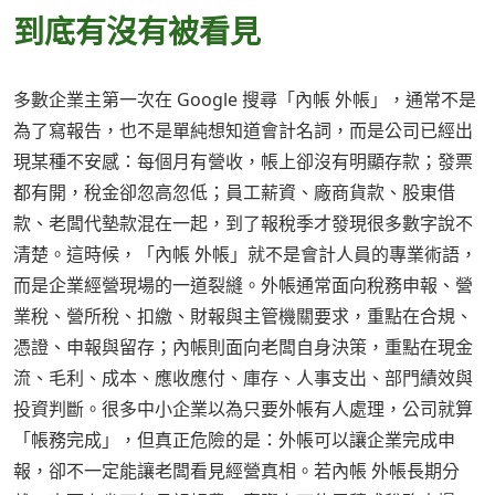
到底有沒有被看見
多數企業主第一次在 Google 搜尋「內帳 外帳」，通常不是
為了寫報告，也不是單純想知道會計名詞，而是公司已經出
現某種不安感：每個月有營收，帳上卻沒有明顯存款；發票
都有開，稅金卻忽高忽低；員工薪資、廠商貨款、股東借
款、老闆代墊款混在一起，到了報稅季才發現很多數字說不
清楚。這時候，「內帳 外帳」就不是會計人員的專業術語，
而是企業經營現場的一道裂縫。外帳通常面向稅務申報、營
業稅、營所稅、扣繳、財報與主管機關要求，重點在合規、
憑證、申報與留存；內帳則面向老闆自身決策，重點在現金
流、毛利、成本、應收應付、庫存、人事支出、部門績效與
投資判斷。很多中小企業以為只要外帳有人處理，公司就算
「帳務完成」，但真正危險的是：外帳可以讓企業完成申
報，卻不一定能讓老闆看見經營真相。若內帳 外帳長期分