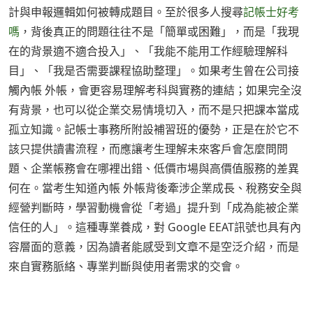
計與申報邏輯如何被轉成題目。至於很多人搜尋
記帳士好考
嗎
，背後真正的問題往往不是「簡單或困難」，而是「我現
在的背景適不適合投入」、「我能不能用工作經驗理解科
目」、「我是否需要課程協助整理」。如果考生曾在公司接
觸內帳 外帳，會更容易理解考科與實務的連結；如果完全沒
有背景，也可以從企業交易情境切入，而不是只把課本當成
孤立知識。記帳士事務所附設補習班的優勢，正是在於它不
該只提供讀書流程，而應讓考生理解未來客戶會怎麼問問
題、企業帳務會在哪裡出錯、低價市場與高價值服務的差異
何在。當考生知道內帳 外帳背後牽涉企業成長、稅務安全與
經營判斷時，學習動機會從「考過」提升到「成為能被企業
信任的人」。這種專業養成，對 Google EEAT訊號也具有內
容層面的意義，因為讀者能感受到文章不是空泛介紹，而是
來自實務脈絡、專業判斷與使用者需求的交會。