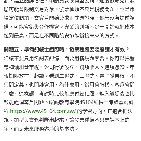
額、建立品牌信任、申請貸款或轉型公司，過度依賴免用狀
態可能會限制交易對象。發票種類不只是稅務問題，也是市
場定位問題。當客戶開始要求正式憑證時，你若沒有提前準
備，可能會錯失合作機會。專業的判斷不是一開始就把成本
拉到最高，而是在不同階段安排能銜接未來的方式。
問題五：準備記帳士證照時，發票種類要怎麼讀才有效？
建議不要只用名詞表記憶，而要用情境題學習。你可以把發
票種類和營業稅、公司行號設立、銷項收入、進項憑證、申
報期限放在一起讀。看到二聯式、三聯式、電子發票時，不
只問定義，也問誰會用、為什麼用、錯用會怎樣、客戶會問
什麼。這樣讀，考試時比較能應付變化題，進入職場後也比
較能處理客戶問題。峻誠教育學院45104記帳士考證雲端課
程
https://www.45104.com.tw/
的學習方向，正適合把法
規、題型與實務判斷串起來，讓發票種類不只是課本上的
字，而是未來服務客戶的基本功。