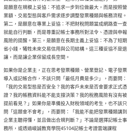
是願意在規模上妥協：不追求一步到位做最大，而是按照營
業額、交易型態與客戶需求逐步調整發票種類與帳務流程。
第二，是願意在專業上妥協：不把財稅問題當成網路查一查
就能自行判斷，而是尊重記帳士事務所對法令、憑證與申報
風險的提醒。第三，是願意在長期主義上妥協：不為了短期
省小錢，犧牲未來交易信用與公司結構。這三種妥協不是退
讓，而是讓企業保留成長空間。
如果你是企業主，正在思考發票種類、營業登記、電子發票
導入或記帳合作，不該只問「最低月費是多少」，而要問：
「我的交易型態是否安全？我的客戶未來是否會要求正式憑
證？我的帳務資料能不能支撐決策？我的稅務風險有沒有被
提前看見？」如果你是準備投入財稅領域的考生，也不該只
問「這題會不會考」，而要問：「我能不能把發票種類講到
企業主聽得懂，並且做出合規判斷？」不論是選擇記帳士事
務所，或透過峻誠教育學院45104記帳士考證雲端課程