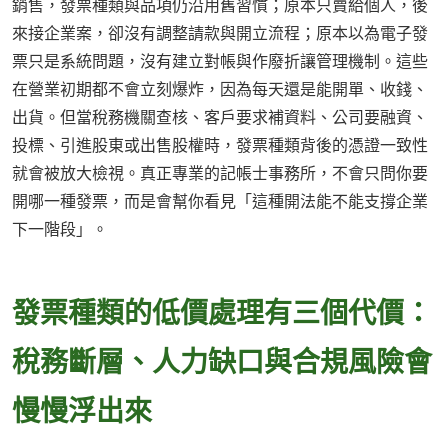
銷售，發票種類與品項仍沿用舊習慣；原本只賣給個人，後
來接企業案，卻沒有調整請款與開立流程；原本以為電子發
票只是系統問題，沒有建立對帳與作廢折讓管理機制。這些
在營業初期都不會立刻爆炸，因為每天還是能開單、收錢、
出貨。但當稅務機關查核、客戶要求補資料、公司要融資、
投標、引進股東或出售股權時，發票種類背後的憑證一致性
就會被放大檢視。真正專業的記帳士事務所，不會只問你要
開哪一種發票，而是會幫你看見「這種開法能不能支撐企業
下一階段」。
發票種類的低價處理有三個代價：
稅務斷層、人力缺口與合規風險會
慢慢浮出來