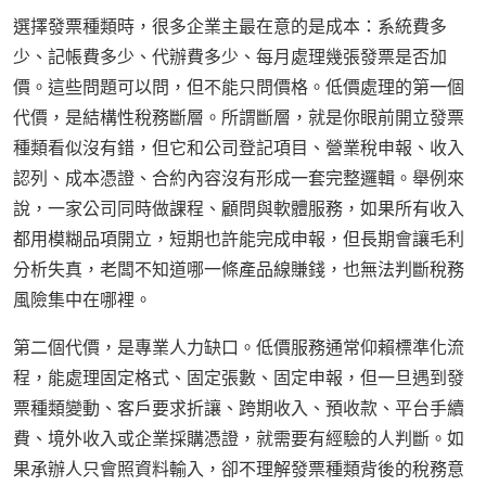
選擇發票種類時，很多企業主最在意的是成本：系統費多
少、記帳費多少、代辦費多少、每月處理幾張發票是否加
價。這些問題可以問，但不能只問價格。低價處理的第一個
代價，是結構性稅務斷層。所謂斷層，就是你眼前開立發票
種類看似沒有錯，但它和公司登記項目、營業稅申報、收入
認列、成本憑證、合約內容沒有形成一套完整邏輯。舉例來
說，一家公司同時做課程、顧問與軟體服務，如果所有收入
都用模糊品項開立，短期也許能完成申報，但長期會讓毛利
分析失真，老闆不知道哪一條產品線賺錢，也無法判斷稅務
風險集中在哪裡。
第二個代價，是專業人力缺口。低價服務通常仰賴標準化流
程，能處理固定格式、固定張數、固定申報，但一旦遇到發
票種類變動、客戶要求折讓、跨期收入、預收款、平台手續
費、境外收入或企業採購憑證，就需要有經驗的人判斷。如
果承辦人只會照資料輸入，卻不理解發票種類背後的稅務意