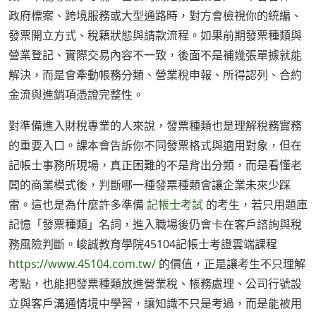
政府標案、跨境服務或大型通路時，對方會檢視你的統編、
發票開立方式、稅籍狀態與請款流程。如果前期發票種類與
營業登記、實際交易內容不一致，後面不是補幾張單據就能
解決，而是會牽動帳務分類、營業稅申報、所得認列、合約
金流與進銷項憑證完整性。
對準備進入財稅專業的人來說，發票種類也是理解稅務實務
的重要入口。課本會告訴你不同發票格式與適用對象，但在
記帳士事務所現場，真正困難的不是背出分類，而是看懂老
闆的商業模式後，判斷哪一種發票種類會讓企業未來少踩
雷。這也是為什麼許多準備
記帳士考試
的考生，若只用題庫
記憶「發票種類」名詞，進入職場後仍會卡在客戶諮詢與稅
務風險判斷。峻誠教育學院45104記帳士考證雲端課程
https://www.45104.com.tw/
的價值，正是讓考生不只理解
考點，也能把發票種類放進營業稅、帳務處理、公司行號設
立與客戶溝通情境中學習，讓知識不只是考過，而是能被用