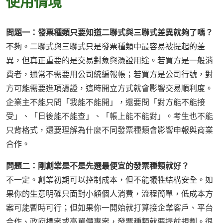
使用情境
問題一：發票種類只要知道二聯式與三聯式差異就夠了嗎？
不夠。二聯式與三聯式只是發票種類中最容易被提起的差
異，但真正重要的是交易對象與憑證用途。若買方是一般消
費者，通常不需要用公司統編報帳；若買方是公司行號，對
方可能需要進項憑證，這時開立方式就會影響交易順利度。
企業主不能只問「我能不能開」，還要問「對方能不能接
受」、「日後能不能查」、「帳上能不能對」。考生也不能
只背格式，還要理解為什麼不同發票種類會影響申報與商業
合作。
問題二：剛創業是不是先選最便宜的發票種類就好？
不一定。創業初期可以控制成本，但不能犧牲結構安全。如
果你的生意明確只面對小額個人消費，流程簡單，低成本方
案可能暫時可行；但如果你一開始就打算接企業客戶、平台
合作、政府標案或高單價專案，發票種類就要提前規劃。很