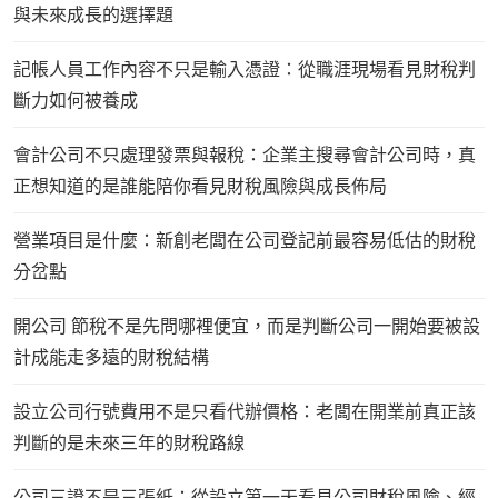
與未來成長的選擇題
記帳人員工作內容不只是輸入憑證：從職涯現場看見財稅判
斷力如何被養成
會計公司不只處理發票與報稅：企業主搜尋會計公司時，真
正想知道的是誰能陪你看見財稅風險與成長佈局
營業項目是什麼：新創老闆在公司登記前最容易低估的財稅
分岔點
開公司 節稅不是先問哪裡便宜，而是判斷公司一開始要被設
計成能走多遠的財稅結構
設立公司行號費用不是只看代辦價格：老闆在開業前真正該
判斷的是未來三年的財稅路線
公司三證不是三張紙：從設立第一天看見公司財稅風險、經