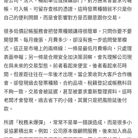
是公司、法人、補助單位或採購部門，對方通常會要求可報
帳、可入帳、可留存查核的憑證，這時發票種類就不只是你
自己的便利問題，而是會影響對方是否願意跟你交易。
很多低價記帳服務會把發票種類講得很簡單，只問你要不要
開發票、每月幾張、月費多少，卻沒有進一步追問營業模
式。這正是市場上的兩條線：一條是最低月費導向，只處理
表面申報；另一條是合規安全加決策洞察，會先理解公司現
在與未來的交易型態。前者看起來便宜，後者看起來花時
間，但差距往往在一年後才出現。當企業收到大客戶合作機
會，卻發現過去發票種類、合約品項、稅籍登記或帳務科目
不夠一致，交易會被延遲，甚至被要求重新整理資料。這時
老闆才會發現，過去省下的小錢，其實只是把風險延後付
款。
所謂「稅務未爆彈」，常常不是單一錯誤造成，而是很多小
妥協累積出來。例如：公司原本做顧問服務，後來加入商品