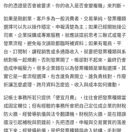
你的憑證是否會被要求、你的收入是否會變複雜」來判斷。
如果是剛創業、客戶多為一般消費者、交易單純，發票種類
選擇可以先以操作穩定、申報清楚為主；如果已經開始接公
司案、企業採購或專案服務，就應該提前思考三聯式或電子
發票流程，避免每次請款都臨時補資料；如果有電商、平
台、訂閱制、課程銷售或多通路收入，就要把發票種類與系
統對帳一起規劃，否則發票開了，帳卻對不起來，最終仍會
造成申報壓力。很多企業錯在以為發票種類是單點選擇，其
實它是一套流程選擇，包含誰負責開立、誰負責核對、作廢
折讓怎麼處理、跨月資料怎麼追、收入與成本如何連動。
記帳士事務所若只提供「便宜月費」，往往會把發票種類當
成固定欄位；但有經驗的事務所會把自己定位成企業的財稅
防火牆、經營導航儀與法令翻譯機。財稅防火牆，是在錯誤
還沒引起補稅與罰鍰前，先把憑證、申報與交易實質的落差
擋下來；經營導航儀，是把發票種類與收入結構、毛利變