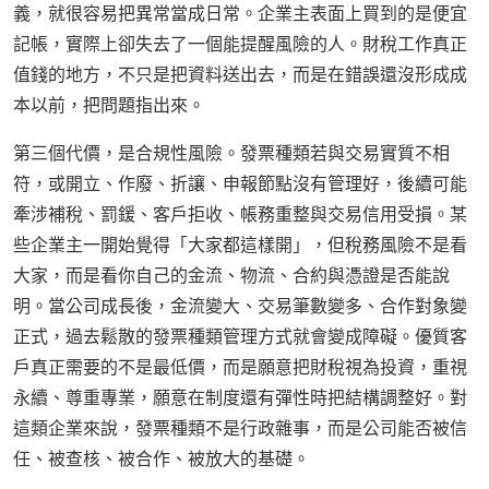
義，就很容易把異常當成日常。企業主表面上買到的是便宜
記帳，實際上卻失去了一個能提醒風險的人。財稅工作真正
值錢的地方，不只是把資料送出去，而是在錯誤還沒形成成
本以前，把問題指出來。
第三個代價，是合規性風險。發票種類若與交易實質不相
符，或開立、作廢、折讓、申報節點沒有管理好，後續可能
牽涉補稅、罰鍰、客戶拒收、帳務重整與交易信用受損。某
些企業主一開始覺得「大家都這樣開」，但稅務風險不是看
大家，而是看你自己的金流、物流、合約與憑證是否能說
明。當公司成長後，金流變大、交易筆數變多、合作對象變
正式，過去鬆散的發票種類管理方式就會變成障礙。優質客
戶真正需要的不是最低價，而是願意把財稅視為投資，重視
永續、尊重專業，願意在制度還有彈性時把結構調整好。對
這類企業來說，發票種類不是行政雜事，而是公司能否被信
任、被查核、被合作、被放大的基礎。