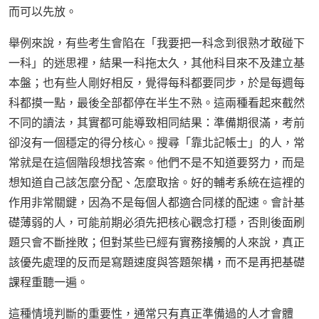
而可以先放。
舉例來說，有些考生會陷在「我要把一科念到很熟才敢碰下
一科」的迷思裡，結果一科拖太久，其他科目來不及建立基
本盤；也有些人剛好相反，覺得每科都要同步，於是每週每
科都摸一點，最後全部都停在半生不熟。這兩種看起來截然
不同的讀法，其實都可能導致相同結果：準備期很滿，考前
卻沒有一個穩定的得分核心。搜尋「靠北記帳士」的人，常
常就是在這個階段想找答案。他們不是不知道要努力，而是
想知道自己該怎麼分配、怎麼取捨。好的輔考系統在這裡的
作用非常關鍵，因為不是每個人都適合同樣的配速。會計基
礎薄弱的人，可能前期必須先把核心觀念打穩，否則後面刷
題只會不斷挫敗；但對某些已經有實務接觸的人來說，真正
該優先處理的反而是寫題速度與答題架構，而不是再把基礎
課程重聽一遍。
這種情境判斷的重要性，通常只有真正準備過的人才會體