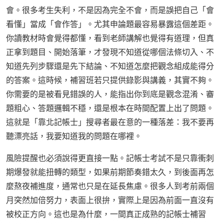
會。很多考生失利，不是因為完全不會，而是誤把自己「會
看懂」當成「會作答」。尤其申論題最容易暴露這個差距。
你讀教材時會覺得都懂，看到老師講解也覺得有道理，但真
正拿到題目、開始落筆，才發現不知道從哪個法條切入、不
知道先列步驟還是先下結論、不知道怎麼把觀念組成能得分
的答案。這時候，補習班若只提供錄影與講義，其實不夠。
你需要的是被看見錯誤的人，能指出你到底是觀念混淆、審
題粗心、答題邏輯不穩，還是根本在時間配置上出了問題。
這就是「靠北記帳士」搜尋者最在意的一種落差：我不要再
聽漂亮話，我要知道我的問題在哪裡。
風險提醒也必須說得更直接一點。記帳士考試不是只靠衝刺
期爆發就能扭轉的類型，如果前期節奏錯太久，到後面再怎
麼熬夜補進度，通常也只是在延長焦慮。很多人到考前兩個
月突然加倍努力，表面上很拚，實際上是因為前面一直沒有
被校正方向。這也是為什麼，一間真正成熟的記帳士補習