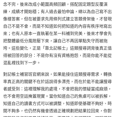
念不完，後來改成小範圍高頻回顧，搭配固定題型反覆演
練，成績才開始穩；有人過去最怕申論，總以為自己寫不出
像樣答案，但在被要求先用條列式建立答題骨架後，才發現
自己不是不會，而是不知道如何把知道的內容有秩序地寫出
來；也有人原本一直執著在某一科補到完美，後來才學會先
把整體最低分風險壓下來，讓自己不再因單點失守而被拖
垮。這些變化，正是「靠北記帳士」這類搜尋詞背後真正值
得被回答的部分：不是你有沒有資格抱怨，而是你能不能從
混亂裡找到下一步。
對記帳士補習班官網來說，如果能接住這類搜尋需求，轉換
率真正高的關鍵不在於話說得多漂亮，而在於能不能讓搜尋
者感受到：這裡理解我的處境，不會把我的懷疑當成麻煩，
也不會用空話掩蓋現實。當你知道自己的焦慮可以被拆解，
知道自己的讀書方式可以被調整，知道即使基礎不夠好、時
間不夠多，也仍然有機會透過正確規劃把結果拉回來，你對