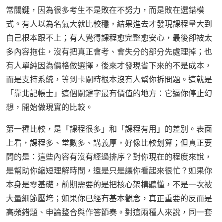
常關鍵，因為很多考生不是敗在不努力，而是敗在選錯模
式。有人以為名氣大就比較穩，結果進去才發現課程量大到
自己根本跟不上；有人覺得課程愈完整愈安心，最後卻被太
多內容拖住，沒有把真正會考、會失分的部分先處理掉；也
有人單純因為價格做選擇，後來才發現省下來的不是成本，
而是支持系統，等到卡關時根本沒有人幫你拆問題。這就是
「靠北記帳士」這個關鍵字最有價值的地方：它逼你停止幻
想，開始做現實的比較。
第一種比較，是「課程很多」和「課程有用」的差別。表面
上看，課程多、堂數多、講義厚，好像比較划算；但真正要
問的是：這些內容有沒有經過排序？對你現在的程度來說，
是幫助你縮短理解時間，還是只是讓你看起來很忙？如果你
本身是零基礎，前期需要的是把核心架構聽懂，不是一次被
大量細節壓垮；如果你已經有基本觀念，真正重要的反而是
高頻錯題、申論整合與作答節奏。對這兩種人來說，同一套