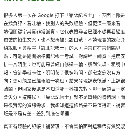
很多人第一次在 Google 打下「靠北記帳士」，表面上像是
在找負評、看吐槽、找別人的失敗經驗，但更深一層來看，
這個關鍵字其實非常誠實。它代表搜尋者已經不想再看過度
包裝的招生文案，也不想再被只談口號、不談現實的課程介
紹說服。會搜尋「靠北記帳士」的人，通常正在某個臨界
點：可能是剛開始準備記帳士考試，對課程、師資、進度安
排一片陌生；也可能是曾經自修過一輪，讀到法規、租稅申
報、會計學就卡住，明明花了很多時間，卻愈念愈沒有方
向；更可能是已經報過一次班，結果發現課表很滿、上課很
熱鬧，但回家後還是不知道哪一科該先救、哪一類題目一定
會失分。這時候，「靠北記帳士」就不是單純的情緒詞，而
是很實際的資訊需求：我想知道這條路是不是值得走、補習
班是不是有差、差別到底在哪裡。
真正有經驗的記帳士補習班，不會害怕面對這種帶有質疑感