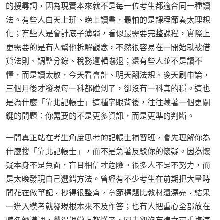
的搜尋詞，因為現實本來就不是每一位考生都適合同一種讀
法。有些人白天上班、晚上讀書，最怕的是課程節奏太理想
化；有些人是會計底子薄弱，看似最需要完整課程，實際上
更需要的是有人幫他拆解觀念，不然很容易在一開始就被借
貸法則、調整分錄、稅務邏輯嚇退；還有些人並不是讀不
懂，而是讀太散，今天看會計、明天翻法規、後天刷申論，
三個月後才發現每一科都碰到了，卻沒有一科真的穩。這也
是為什麼「靠北記帳士」這種字眼背後，往往藏著一個更關
鍵的問題：你需要的不是更多資訊，而是更準的判斷。
一間真正站在考生角度思考的記帳士補習班，會先理解你為
什麼搜「靠北記帳士」，而不是急著反駁你的懷疑。因為懷
疑本身不是負面，盲目相信才危險。很多人不是不努力，而
是太晚發現自己選錯方法。曾經有不少考生在前期把大量時
間花在做筆記，抄得很整齊，章節標題比教材還漂亮，結果
一進入模考就發現根本來不及作答；也有人把重心全部放在