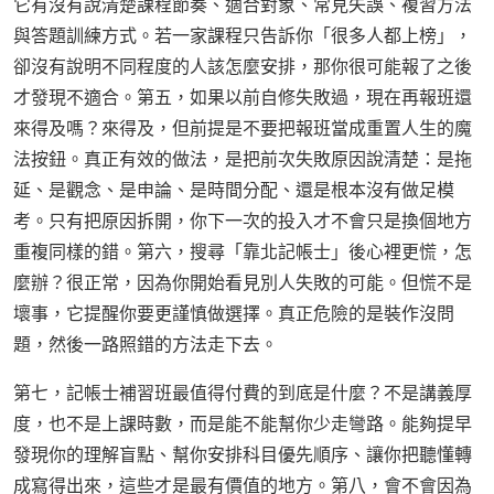
它有沒有說清楚課程節奏、適合對象、常見失誤、複習方法
與答題訓練方式。若一家課程只告訴你「很多人都上榜」，
卻沒有說明不同程度的人該怎麼安排，那你很可能報了之後
才發現不適合。第五，如果以前自修失敗過，現在再報班還
來得及嗎？來得及，但前提是不要把報班當成重置人生的魔
法按鈕。真正有效的做法，是把前次失敗原因說清楚：是拖
延、是觀念、是申論、是時間分配、還是根本沒有做足模
考。只有把原因拆開，你下一次的投入才不會只是換個地方
重複同樣的錯。第六，搜尋「靠北記帳士」後心裡更慌，怎
麼辦？很正常，因為你開始看見別人失敗的可能。但慌不是
壞事，它提醒你要更謹慎做選擇。真正危險的是裝作沒問
題，然後一路照錯的方法走下去。
第七，記帳士補習班最值得付費的到底是什麼？不是講義厚
度，也不是上課時數，而是能不能幫你少走彎路。能夠提早
發現你的理解盲點、幫你安排科目優先順序、讓你把聽懂轉
成寫得出來，這些才是最有價值的地方。第八，會不會因為