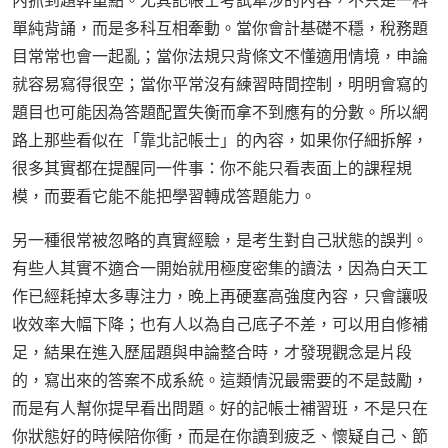
內抓到題幹重點。尤其記帳士考試牽涉的內容，不只是一科
單純背誦，而是多科互相牽動。當你會計基礎不穩，稅務題
目常常也會一起亂；當你法規只背條文不懂適用情境，申論
就容易寫得很空；當你平常沒有練習時間控制，明明會寫的
題目也可能因為答題配置失衡而拿不到應有的分數。所以網
路上那些看似在「靠北記帳士」的內容，如果你仔細拆解，
很多其實都在提醒同一件事：你不能只看表面上的課程規
模，而要看它能不能把學習轉成答題能力。
另一種很常被忽略的真實經驗，是考生對自己狀態的誤判。
有些人其實不適合一開始就用極度密集的讀法，因為白天工
作已經耗掉太多專注力，晚上再硬塞高強度內容，只會讓吸
收效率大幅下降；也有人以為自己底子不差，可以用自修補
足，結果在進入歷屆題與申論整合時，才發現觀念是片段
的，寫出來的答案不成系統。這類情況最需要的不是鼓勵，
而是有人幫你提早看出問題。好的記帳士補習班，不是只在
你狀態好的時候陪你衝，而是在你讀到疲乏、懷疑自己、節