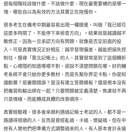
道每個階段該做什麼、不該做什麼、現在最需要補的是哪一
塊、哪些自以為有效的方法其實正在拖慢你。
很多考生在備考中期最容易出現一種錯覺，叫做「我已經花
這麼多時間了，不能停下來檢查方向」。結果就是越讀越不
敢修正，因為一旦承認方向有問題，就像是否定前面的投
入。可是真實情況正好相反：越早發現偏差，越能把損失控
制住。搜尋「靠北記帳士」的人，其實很常是到了這個轉折
點，心裡隱約知道哪裡不對，卻說不清楚問題在哪。好的輔
考系統不會只給你更多教材，而是先幫你界定卡點。你是知
識斷層？是審題錯誤？是沒有建立答題模板？還是根本沒有
把複習和輸出綁在一起？只要問題被定義清楚，焦慮就不再
只是情緒，而能轉成具體的改善順序。
真實經驗裡，很多後來順利通過記帳士考試的人，都不是一
路讀得很順的人，反而是曾經亂過、卡過、懷疑過，但在中
途有人替他們把準備方式調整過來的人。有人原本會計永遠