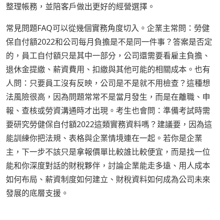
整理帳務，並陪客戶做出更好的經營選擇。
常見問題FAQ可以從幾個實務角度切入。企業主常問：勞健
保自付額2022和公司每月負擔是不是同一件事？答案是否定
的，員工自付額只是其中一部分，公司還需要看雇主負擔、
退休金提繳、薪資費用、扣繳與其他可能的相關成本。也有
人問：只要員工沒有反映，公司是不是就不用檢查？這種想
法風險很高，因為問題常常不是當月發生，而是在離職、申
報、查核或勞資溝通時才出現。考生也會問：準備考試時需
要研究勞健保自付額2022這類實務資料嗎？建議要，因為這
能訓練你把法規、表格與企業情境連在一起。若你是企業
主，下一步不該只是拿報價單比較誰比較便宜，而是找一位
能和你深度對話的財稅夥伴，討論企業能走多遠、用人成本
如何布局、薪資制度如何建立、財稅資料如何成為公司未來
發展的底層支援。