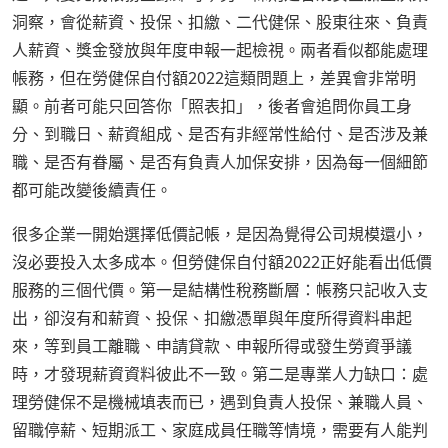
洞察，會從薪資、投保、扣繳、二代健保、股東往來、負責
人薪資、獎金發放與年度申報一起檢視。兩者看似都能處理
帳務，但在勞健保自付額2022這類問題上，差異會非常明
顯。前者可能只回答你「照表扣」，後者會追問你員工身
分、到職日、薪資組成、是否有非經常性給付、是否涉及兼
職、是否有眷屬、是否有負責人加保安排，因為每一個細節
都可能改變後續責任。
很多企業一開始選擇低價記帳，是因為覺得公司規模還小，
沒必要投入太多成本。但勞健保自付額2022正好能看出低價
服務的三個代價。第一是結構性稅務斷層：帳務只記收入支
出，卻沒有和薪資、投保、扣繳憑單與年度所得資料串起
來，等到員工離職、申請貸款、申報所得或發生勞資爭議
時，才發現薪資資料彼此不一致。第二是專業人力缺口：處
理勞健保不是機械填表而已，遇到負責人投保、兼職人員、
留職停薪、短期派工、家庭成員任職等情境，需要有人能判