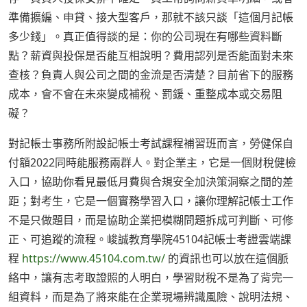
準備擴編、申貸、接大型客戶，那就不該只談「這個月記帳
多少錢」。真正值得談的是：你的公司現在有哪些資料斷
點？薪資與投保是否能互相說明？費用認列是否能面對未來
查核？負責人與公司之間的金流是否清楚？目前省下的服務
成本，會不會在未來變成補稅、罰鍰、重整成本或交易阻
礙？
對記帳士事務所附設記帳士考試課程補習班而言，勞健保自
付額2022同時能服務兩群人。對企業主，它是一個財稅健檢
入口，協助你看見最低月費與合規安全加決策洞察之間的差
距；對考生，它是一個實務學習入口，讓你理解記帳士工作
不是只做題目，而是協助企業把模糊問題拆成可判斷、可修
正、可追蹤的流程。峻誠教育學院45104記帳士考證雲端課
程
https://www.45104.com.tw/
的資訊也可以放在這個脈
絡中，讓有志考取證照的人明白，學習財稅不是為了背完一
組資料，而是為了將來能在企業現場辨識風險、說明法規、