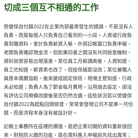
切成三個互不相通的工作
勞健保自付額2022在企業內部最常發生的錯誤，不是沒有人
負責，而是每個人只負責自己看到的一小段。人資或行政負
責到職資料，會計負責薪資入帳，外部記帳窗口負責申報，
老闆負責確認現金流，但如果四者之間沒有共同檢查機制，
資料就很容易出現落差。某位員工月薪調高後，人資知道，
員工也知道，薪資表也改了，但投保級距沒改；某位兼職人
員原本偶爾協助，後來變成固定排班，現場主管知道，行政
未必知道；負責人為了節省每月費用，沿用過去設定，卻沒
有評估公司規模改變後是否仍然合適。這些狀況若以勞健保
自付額2022為起點回頭檢查，常常會發現公司不是單一月份
錯，而是流程本身沒有被設計好。
記帳士事務所在這裡的價值，是把企業切開的資料重新接回
來。財稅防火牆的功能，是在資料進入申報前先找出異常；