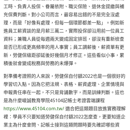
工時、負責人投保、眷屬依附、職災保險、退休金提繳與補
充保費判斷。對小公司而言，最容易出錯的不是完全沒處
理，而是「好像有處理，但每一個環節都差一點」。例如新
進員工薪資談的是月薪三萬二，實際投保卻沿用前一位員工
資料；兼職人員從每週兩天變成固定排班，卻沒有重新檢查
是否已形成更高頻率的用人事實；員工調薪後，薪資單有更
新，勞健保級距卻延後好幾個月才修正。這些看似小事，累
積後就會變成稅務與勞務的未爆彈。
對準備考證照的人來說，勞健保自付額2022也是一個很好的
學習切入點。因為它把法規、表格、薪資處理、企業情境與
申報責任串在一起，不只是背誦數字，而是訓練判斷。這也
是為什麼峻誠教育學院45104記帳士考證雲端課程
https://www.45104.com.tw/
適合把這類題目放進實務理解
裡：學員不只要知道勞健保自付額2022怎麼查，更要知道企
業主為什麼會問、記帳士接到這類問題時要先確認哪些資