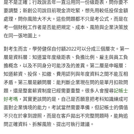
是不是正確；行政說去年一直沿用同一份級距表，問你要不
要調整；新創公司說目前現金流吃緊，想先用較低投保金額
處理，問你風險大不大。這些問題都不只是考公式，而是在
考一個財稅工作者是否能把規定、成本、風險與企業決策放
在同一張地圖上。
對考生而言，學勞健保自付額2022可以分成三個層次。第一
層是資料層：知道當年度級距表、負擔比例、雇主與員工負
擔概念，以及不同身分可能涉及的差異。第二層是申報層：
知道薪資、投保、扣繳、費用認列與年度資料之間不能互相
矛盾。第三層是顧問層：能判斷企業現在問的是單月扣款問
題，還是整套薪資制度已經需要重整。很多人會搜尋
記帳士
好考嗎
，其實更該問的是，自己是否願意把考科知識練成可
面對企業情境的能力。考試當然需要準備，但記帳士的價值
不只在於拿到證照，而是在客戶拋出不完整問題時，能夠追
問正確資料、拆解風險、提出可執行建議。