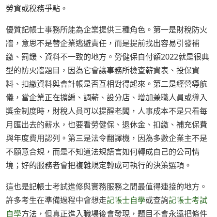
勞資或稅務爭點。
優質記帳士事務所能為企業提供三種角色。第一是財稅防火
牆，意思不是替企業逃避責任，而是提前找出容易引發補
繳、罰鍰、資料不一致的地方。勞健保自付額2022就是很典
型的防火牆題目，因為它會讓事務所檢查薪資表、投保資
料、扣繳資料與會計帳是否互相對得起來。第二是經營導航
儀，當企業正在擴編、調薪、設分店、增加兼職人員或導入
獎金制度時，財稅人員可以提醒老闆，人事成本不是只看每
月匯出去的薪水，也要看勞健保、退休金、扣繳、補充保費
與年度費用認列。第三是法令翻譯機，因為多數企業主不是
不願意合規，而是不知道法規語言如何轉成自己的公司情
境；好的服務者會把複雜規定轉成可執行的決策選項。
這也是記帳士考試進修與實務服務之間最值得連接的地方。
許多考生在準備過程中會想走
記帳士自學
或查詢
記帳士考試
自學
方法，但真正進入職場後會發現，題目不會永遠把條件