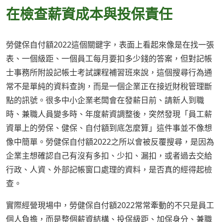
在檢查薪資成本與投保責任
勞健保自付額2022這個關鍵字，表面上看起來像是在找一張
表、一個級距、一個員工每月要扣多少錢的答案，但對記帳
士事務所附設記帳士考試課程補習班來說，這個搜尋行為通
常不是單純的資料查詢，而是一個企業正在接近財稅管理斷
點的訊號。很多中小企業老闆會在發薪日前、請新人到職
時、兼職人員變多時、年度薪資調整後，突然發現「員工薪
資單上的勞保、健保、自付額到底怎麼算」這件事並不像想
像中簡單。勞健保自付額2022之所以會被反覆搜尋，是因為
企業主想確認自己有沒有多扣、少扣、漏扣，或者過去交給
行政、人資、外部記帳窗口處理的資料，是否真的經得起檢
查。
實際經營現場中，勞健保自付額2022常常牽動的不只是員工
個人負擔，而是整個薪資結構、投保級距、加保身分、兼職