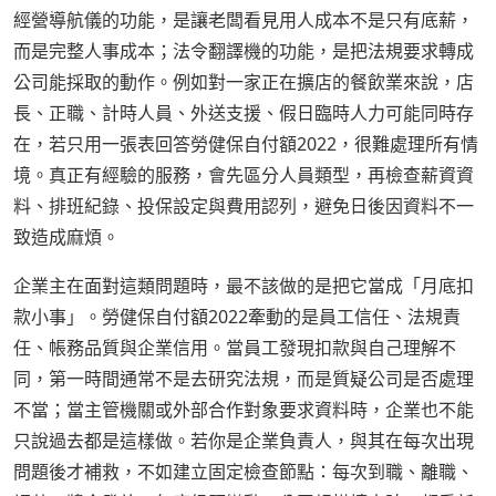
經營導航儀的功能，是讓老闆看見用人成本不是只有底薪，
而是完整人事成本；法令翻譯機的功能，是把法規要求轉成
公司能採取的動作。例如對一家正在擴店的餐飲業來說，店
長、正職、計時人員、外送支援、假日臨時人力可能同時存
在，若只用一張表回答勞健保自付額2022，很難處理所有情
境。真正有經驗的服務，會先區分人員類型，再檢查薪資資
料、排班紀錄、投保設定與費用認列，避免日後因資料不一
致造成麻煩。
企業主在面對這類問題時，最不該做的是把它當成「月底扣
款小事」。勞健保自付額2022牽動的是員工信任、法規責
任、帳務品質與企業信用。當員工發現扣款與自己理解不
同，第一時間通常不是去研究法規，而是質疑公司是否處理
不當；當主管機關或外部合作對象要求資料時，企業也不能
只說過去都是這樣做。若你是企業負責人，與其在每次出現
問題後才補救，不如建立固定檢查節點：每次到職、離職、