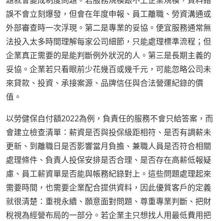
題就會變成制度問題。若服務規模跟不上企業規模，資料錯
誤不會立刻爆發，但會在年度申報、員工離職、勞資溝通或
外部審查時一次浮現。第二是專業的妥協。便宜服務通常無
法投入太多時間理解每家公司細節，只能處理標準流程；但
企業真正需要的是能判斷例外狀況的人。第三是長期主義的
妥協。企業若只看眼前少花幾百或幾千元，可能忽略公司未
來貸款、投資、承接案源、品牌信任與合法營運紀錄的價
值。
以勞健保自付額2022為例，負責任的服務不會只給答案，而
會建立檢查清單：薪資是否與投保級距相符、是否有調薪未
更新、到離職日是否影響當月負擔、兼職人員是否符合相關
處理條件、負責人投保安排是否合理、是否存在高薪低報疑
慮、員工薪資單是否能與帳務紀錄對上。這些問題處理起來
需要時間，也需要企業配合提供資料，因此優質客戶的定義
就很清楚：重視永續、願意面對問題、尊重專業判斷、把財
稅視為經營布局的一部分。若企業主只想找人用最低費用把