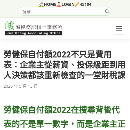
跳至主要內容
HOME
LOGIN
45104
搜尋網站內容
開啟選
勞健保自付額2022不只是費用
表：企業主從薪資、投保級距到用
人決策都該重新檢查的一堂財稅課
2026 年 5 月 13 日
勞健保自付額2022在搜尋背後代
表的不是單一數字，而是企業主正