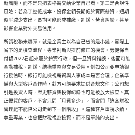
斷風險，而不是只把表格轉交給企業自己看。第三是合規性
風險：若為了壓低成本，投保金額長期低於實際薪資，短期
似乎減少支出，長期可能形成補繳、罰鍰、勞資糾紛，甚至
影響企業對外交易信用。
所謂稅務未爆彈，就是企業主以為自己省的是小錢，實際上
省下的是檢查流程、專業判斷與提前修正的機會。勞健保自
付額2022看起來屬於薪資行政，但一旦資料錯誤，後面可能
牽動補稅、罰鍰、結構重整與交易受阻。例如公司要申請銀
行授信時，銀行可能檢視薪資與人事成本是否合理；企業準
備與大型客戶合作時，對方可能要求提供合規文件；公司想
引進投資人時，歷史薪資與投保紀錄也可能被放大檢查。真
正優質的客戶，不會只問「月費多少」，而會問「這套財稅
管理能不能陪公司走到下一個階段」。這種客戶重視永續，
尊重專業，也會把財稅視為投資，而不是單純的支出。