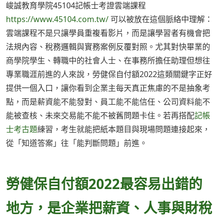
峻誠教育學院45104記帳士考證雲端課程
https://www.45104.com.tw/
可以被放在這個脈絡中理解：
雲端課程不是只讓學員重複看影片，而是讓學習者有機會把
法規內容、稅務邏輯與實務案例反覆對照。尤其對快畢業的
商學院學生、轉職中的社會人士、在事務所擔任助理但想往
專業職涯前進的人來說，勞健保自付額2022這類關鍵字正好
提供一個入口，讓你看到企業主每天真正焦慮的不是抽象考
點，而是薪資能不能發對、員工能不能信任、公司資料能不
能被查核、未來交易能不能不被舊問題卡住。若再搭配
記帳
士考古題
練習，考生就能把紙本題目與現場問題連接起來，
從「知道答案」往「能判斷問題」前進。
勞健保自付額2022最容易出錯的
地方，是企業把薪資、人事與財稅