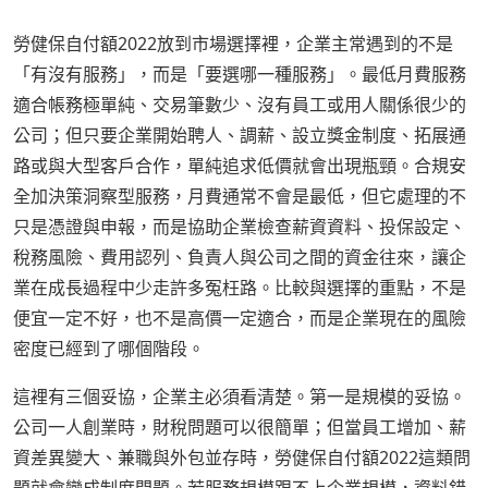
勞健保自付額2022放到市場選擇裡，企業主常遇到的不是
「有沒有服務」，而是「要選哪一種服務」。最低月費服務
適合帳務極單純、交易筆數少、沒有員工或用人關係很少的
公司；但只要企業開始聘人、調薪、設立獎金制度、拓展通
路或與大型客戶合作，單純追求低價就會出現瓶頸。合規安
全加決策洞察型服務，月費通常不會是最低，但它處理的不
只是憑證與申報，而是協助企業檢查薪資資料、投保設定、
稅務風險、費用認列、負責人與公司之間的資金往來，讓企
業在成長過程中少走許多冤枉路。比較與選擇的重點，不是
便宜一定不好，也不是高價一定適合，而是企業現在的風險
密度已經到了哪個階段。
這裡有三個妥協，企業主必須看清楚。第一是規模的妥協。
公司一人創業時，財稅問題可以很簡單；但當員工增加、薪
資差異變大、兼職與外包並存時，勞健保自付額2022這類問