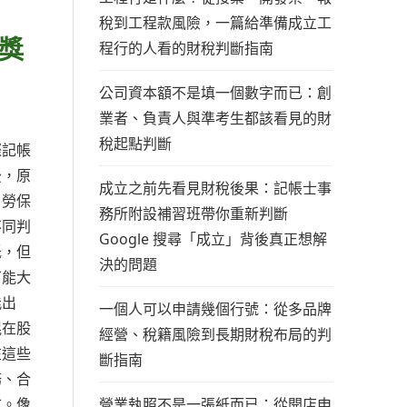
稅到工程款風險，一篇給準備成立工
獎
程行的人看的財稅判斷指南
公司資本額不是填一個數字而已：創
業者、負責人與準考生都該看見的財
稅起點判斷
際記帳
後，原
成立之前先看見財稅後果：記帳士事
、勞保
務所附設補習班帶你重新判斷
不同判
Google 搜尋「成立」背後真正想解
低，但
決的問題
可能大
能出
一個人可以申請幾個行號：從多品牌
混在股
經營、稅籍風險到長期財稅布局的判
在這些
斷指南
務、合
營業執照不是一張紙而已：從開店申
式。像