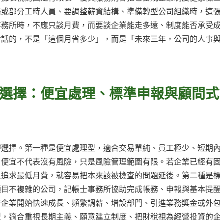
籍或部分工時人員、要調整薪資結構、準備轉型公司組織時，這
事務所時，不應只談月費，而要談企業能走多遠、制度能否承受
對話的，不是「這個月省多少」，而是「未來三年，公司的人事
選擇：便宜處理、標準申報與顧問式
種選擇。第一種是便宜處理型，適合交易單純、員工極少、短期
，便宜不代表沒有風險，只是風險管理範圍有限。若企業已經有
只追求最低月費，就容易把本來該被檢查的問題延後。第二種是
項目不複雜的公司，記帳士事務所協助完成帳務、申報與基本提
若企業開始快速成長、頻繁調薪、增設部門、引進業務獎金或外
型，適合重視長期主義、願意建立制度、把財稅視為經營投資的