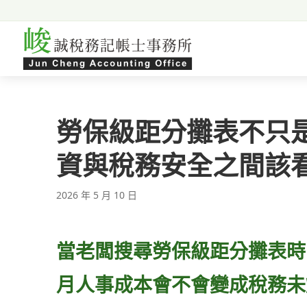
跳至主要內容
勞保級距分攤表不只
資與稅務安全之間該
2026 年 5 月 10 日
當老闆搜尋勞保級距分攤表時
月人事成本會不會變成稅務未