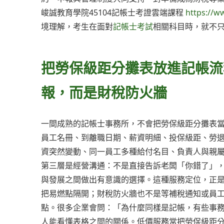
峻誠教育學院45104記帳士考證雲端課程
https://w
境理解，考生在面對
記帳士考試
相關科目時，就不
把勞保級距分攤表放進記帳流
報，而是財稅防火牆
一間成熟的記帳士事務所，不會把勞保級距分攤表
員工名冊、到離職日期、薪資明細、投保級距、勞
資突然變動、同一員工多種給付名目、負責人與親
第三層是經營溝通：不是直接告訴老闆「你錯了」
與發展之間做出有意識的選擇。這種服務定位，正
把易燃點隔開；財稅防火牆也不是等補稅通知或員
點。很多企業會問：「為什麼同樣是記帳，有些事
人能看懂表格之間的關係。低價服務常把勞保級距