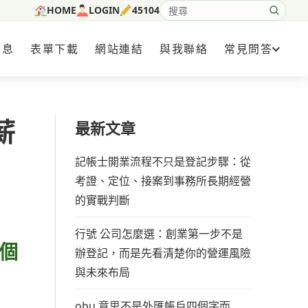
HOME
LOGIN
45104
搜尋網站內容
消息
表單下載
網站連結
與我聯絡
常見問答
薪
最新文章
記帳士開業流程不只是登記步驟：從
考證、定位、接案到事務所長期經營
的實戰判斷
行號 公司怎麼選：創業第一步不是
個
辦登記，而是先看清楚你的營運風險
與未來布局
obu 意思不是外匯帳戶四個字而