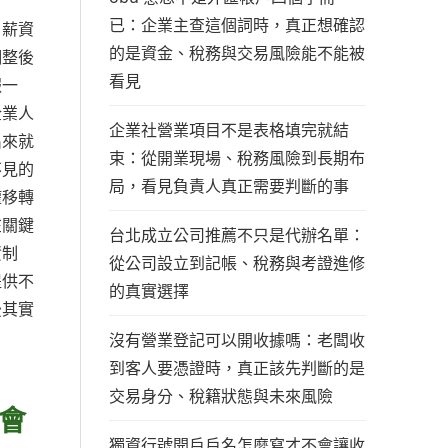
已：企業主查這個詞時，真正想確認
月薪資
的是資金、稅務與交易風險能不能被
調整後
看見
報一
企業人
企業社營業項目不是表格填完就結
出來就
束：從開業現場、稅務風險到長期布
不見的
局，看見負責人真正需要判斷的事
權移轉
在關鍵
台北成立公司推薦不只是代辦名單：
資制
從公司設立到記帳、稅務與考證進修
提供不
的真實選擇
後其實
沒有營業登記可以開收據嗎：老闆收
到客人要憑證時，真正該先判斷的是
交易身分、稅籍狀態與未來風險
會
獨資行號開戶戶名怎麼寫才不會讓收