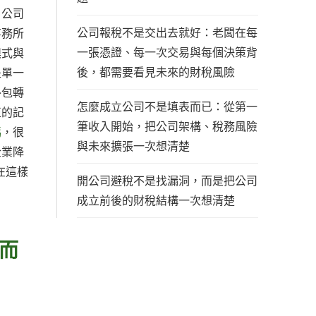
」公司
公司報稅不是交出去就好：老闆在每
事務所
一張憑證、每一次交易與每個決策背
模式與
後，都需要看見未來的財稅風險
是單一
外包轉
怎麼成立公司不是填表而已：從第一
正的記
筆收入開始，把公司架構、稅務風險
嗎
，很
與未來擴張一次想清楚
企業降
在這樣
開公司避稅不是找漏洞，而是把公司
成立前後的財稅結構一次想清楚
而