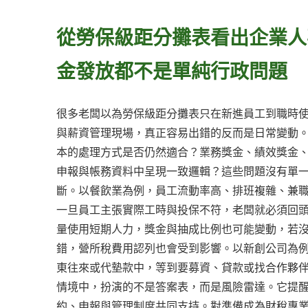
從勞保級距分攤表看出企業人
金發放都不是單純行政問題
很多老闆以為勞保級距分攤表只在新進員工到職時
與薪資管理現場，真正容易出錯的反而是日常變動
本的處理方式是否仍然適合？業務獎金、績效獎金
申報與帳務資料中呈現一致邏輯？這些問題沒有單
斷。以餐飲業為例，員工流動率高、排班複雜、兼
一旦員工主張實際工時與投保不符，老闆就必須回
量使用短期人力，獎金與抽成比例也可能變動，若
錯，營所稅費用認列也會受到影響。以新創公司為
東往來或代墊款中，等到要募資、貸款或找合作夥
情境中，扮演的不是答案表，而是風險雷達。它提
約、申報與管理制度共同支持。對準備成為財稅專