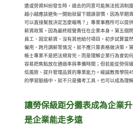
遣或勞資糾紛發生時，過去的同意可能無法抵消制
越小越應該避免一開始就留下錯誤習慣，因為早期
可以直接幫我決定怎麼報嗎？」專業事務所可以提
薪資政策，因為最終經營責任在企業本身。第五個
員工、固定薪資、沒有其他給付項目，初步試算當
僱用、跨月調薪等情況，就不應只靠表格做決策。
帳士專業不是把法規背完，而是理解企業行為會如
容易把焦點放在通過率與準備時間；但若能從勞保
低風險、提升管理品質的專業能力。峻誠教育學院45
的學習脈絡中，就不只是備考工具，也可以成為理
讓勞保級距分攤表成為企業升
是企業能走多遠