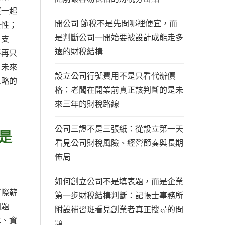
張一起
開公司 節稅不是先問哪裡便宜，而
全性；
是判斷公司一開始要被設計成能走多
月支
遠的財稅結構
不再只
，未來
設立公司行號費用不是只看代辦價
忽略的
格：老闆在開業前真正該判斷的是未
來三年的財稅路線
公司三證不是三張紙：從設立第一天
是
看見公司財稅風險、經營節奏與長期
佈局
如何創立公司不是填表題，而是企業
實際薪
第一步財稅結構判斷：記帳士事務所
問題
附設補習班看見創業者真正搜尋的問
休、資
題