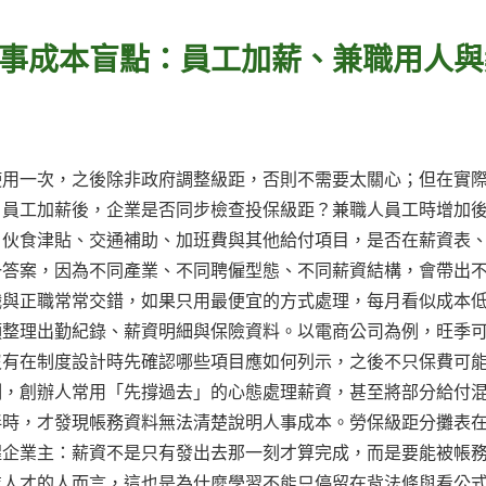
事成本盲點：員工加薪、兼職用人與
使用一次，之後除非政府調整級距，否則不需要太關心；但在實
。員工加薪後，企業是否同步檢查投保級距？兼職人員工時增加
、伙食津貼、交通補助、加班費與其他給付項目，是否在薪資表
一答案，因為不同產業、不同聘僱型態、不同薪資結構，會帶出
職與正職常常交錯，如果只用最便宜的方式處理，每月看似成本
頭整理出勤紀錄、薪資明細與保險資料。以電商公司為例，旺季
沒有在制度設計時先確認哪些項目應如何列示，之後不只保費可
例，創辦人常用「先撐過去」的心態處理薪資，甚至將部分給付
伴時，才發現帳務資料無法清楚說明人事成本。勞保級距分攤表
醒企業主：薪資不是只有發出去那一刻才算完成，而是要能被帳
業人才的人而言，這也是為什麼學習不能只停留在背法條與看公