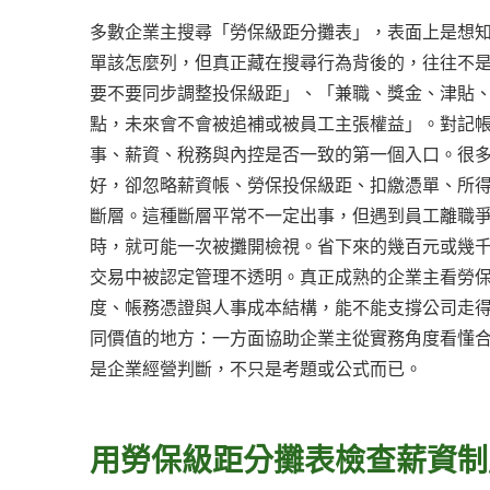
多數企業主搜尋「勞保級距分攤表」，表面上是想
單該怎麼列，但真正藏在搜尋行為背後的，往往不
要不要同步調整投保級距」、「兼職、獎金、津貼
點，未來會不會被追補或被員工主張權益」。對記
事、薪資、稅務與內控是否一致的第一個入口。很
好，卻忽略薪資帳、勞保投保級距、扣繳憑單、所
斷層。這種斷層平常不一定出事，但遇到員工離職
時，就可能一次被攤開檢視。省下來的幾百元或幾
交易中被認定管理不透明。真正成熟的企業主看勞
度、帳務憑證與人事成本結構，能不能支撐公司走
同價值的地方：一方面協助企業主從實務角度看懂
是企業經營判斷，不只是考題或公式而已。
用勞保級距分攤表檢查薪資制