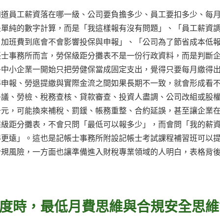
知道員工薪資落在哪一級、公司要負擔多少、員工要扣多少、每
是單純的數字計算，而是「我這樣報有沒有問題」、「員工薪資
、加班費到底會不會影響投保與申報」、「公司為了節省成本低
帳士事務所而言，勞保級距分攤表不是一份行政資料，而是判斷
多中小企業一開始只把勞健保當成固定支出，覺得只要每月繳得
得申報、勞退提繳與實際金流之間如果長期不一致，就會形成看
爭議、勞檢、稅務查核、貸款審查、投資人盡調、公司改組或股
千元，可能換來補稅、罰鍰、帳務重整、合約延誤，甚至讓企業
保級距分攤表，不會只問「最低可以報多少」，而會問「我的薪
得更遠」。這也是記帳士事務所附設記帳士考試課程補習班可以
合規風險，一方面也讓準備進入財稅專業領域的人明白，表格背
度時，最低月費思維與合規安全思維