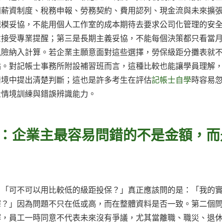
同薪資制度、稅務申報、勞務契約、費用認列、現金流與未來擴
規模妥協，不能用個人工作室的成本期待去要求公司化管理的安
意接受專業提醒；第三是長期主義妥協，不能每個決策都只看當
風險納入計算。若企業主願意面對這些選擇，勞保級距分攤表就
點。對記帳士事務所附設補習班而言，這種比較也能讓學員理解
情境中提出清楚判斷；這也是許多考生在評估
記帳士自學
時容易
量情境訓練與錯誤辨識能力。
Q：企業主最容易問錯的不是金額，而
：「可不可以用比較低的級距投保？」真正應該問的是：「我的
釋？」因為問題不只在低或高，而在整體資料是否一致。第二個
解，員工一時同意不代表未來沒有爭議，尤其當離職、職災、退