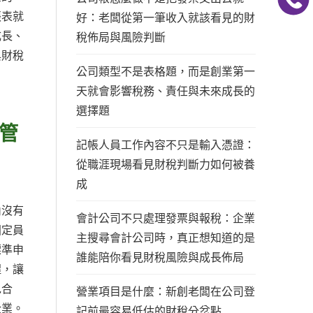
張表就
好：老闆從第一筆收入就該看見的財
成長、
稅佈局與風險判斷
與財稅
公司類型不是表格題，而是創業第一
天就會影響稅務、責任與未來成長的
選擇題
管
記帳人員工作內容不只是輸入憑證：
從職涯現場看見財稅判斷力如何被養
成
內沒有
會計公司不只處理發票與報稅：企業
固定員
主搜尋會計公司時，真正想知道的是
標準申
誰能陪你看見財稅風險與成長佈局
醒，讓
包合
營業項目是什麼：新創老闆在公司登
企業。
記前最容易低估的財稅分岔點