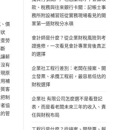
款、稅務與往來銀行卡關：記帳士事
務所附設補習班從實務現場看見的開
業第一道財稅分水嶺
成、價
營狀
會計師是什麼？從企業財稅風險到考
檢查勞
證進修，一次看見會計專業背後真正
務斷
的選擇
能讓薪
，沒有
企業社工程行差別：老闆在接案、開
發現原
立發票、承攬工程前，最容易低估的
資用補
財稅選擇
優質客
就把制
企業社 有限公司怎麼選不是看登記
前者協
表，而是看老闆未來三年的收入、責
地的管
任與財稅布局
工程行是什麼？從接案、開發票、報