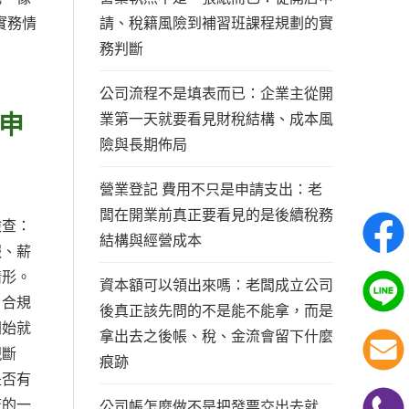
請、稅籍風險到補習班課程規劃的實
實務情
務判斷
公司流程不是填表而已：企業主從開
申
業第一天就要看見財稅結構、成本風
險與長期佈局
營業登記 費用不只是申請支出：老
闆在開業前真正要看見的是後續稅務
檢查：
結構與經營成本
報、薪
情形。
資本額可以領出來嗎：老闆成立公司
、合規
後真正該先問的不是能不能拿，而是
開始就
拿出去之後帳、稅、金流會留下什麼
現斷
痕跡
是否有
查的一
公司帳怎麼做不是把發票交出去就