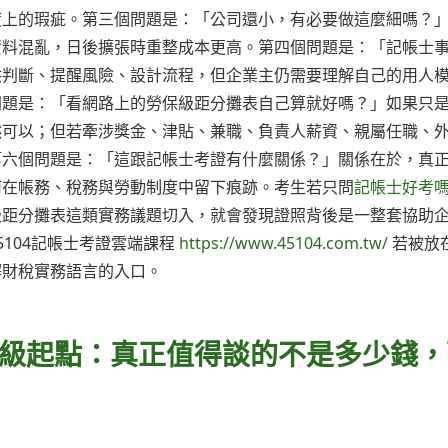
度上的瑕疵。第三個問題是：「公司還小，有必要做這麼細嗎？
資料混亂，日後擴張時重整成本更高。第四個問題是：「記帳士
供判斷、提醒風險、設計流程，但企業主仍需要理解自己的用人
問題是：「看網路上的勞保級距分攤表自己算就好嗎？」如果只
然可以；但若牽涉獎金、津貼、兼職、負責人薪資、親屬任職、
第六個問題是：「這跟記帳士考證有什麼關係？」關係在於，真
何在帳務、稅務與勞動制度中留下痕跡。考生若只問
記帳士好考
級距分攤表這類實務議題切入，就會發現證照背後是一整套協助
104記帳士考證雲端課程
https://www.45104.com.tw/
若被放
解財稅實務語言的入口。
級起點：真正值得談的不是多少錢，