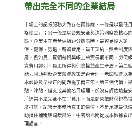
帶出完全不同的企業結局
市場上的記帳服務大致存在兩條線，一條是以最低
格便宜」；另一條是以合規安全與決策洞察為核心
態。企業主在看勞保級距分攤表時，最容易掉入第
保、健保、勞退、薪資費用、員工契約、獎金制度
層。例如員工實領薪資與帳上薪資長期不同，勞保
資費用認列、員工所得與保險權益產生矛盾。第二
能力回頭判斷企業薪資政策是否合理，老闆就會以
本該被及早校正的問題拖了兩三年。第三個代價，
貼、津貼、借支或其他名目處理，卻沒有評估這些
戶通常不是完全不在乎費用，而是願意把財稅視為
度打底。記帳士事務所真正的價值，不是承諾最低
助擋住補稅與罰鍰風險，中者讓老闆從成本數據看
理語言。