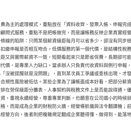
月費為主的處理模式，重點放在「資料收齊、發票入帳、申報完
的顧問式服務，重點不是把帳做完，而是讓帳務反映企業真實經
一條線的陷阱：只問某個薪資級距每月可以省多少，卻沒有同步
與扣繳申報是否相互吻合。低價服務的第一個代價，是結構性稅
級距又與實際薪資不一致，短期看起來只是節省保費，長期卻可
個代價，是專業人力缺口。當承辦人只負責代收資料與例行申報
為「沒被提醒就是沒問題」，直到某次員工爭議或查核出現，才
是合規性風險被低估。某些企業為了讓帳面成本好看，把部分薪
安排在勞保級距分攤表、人事契約與稅務文件上是否能說得通。
投資，重視永續經營，尊重專業判斷，也願意在公司還小的時候
價格，而是成為企業的財稅防火牆、經營導航儀與法令翻譯機；
出經營方向，後者則把複雜規定翻成企業聽得懂、做得到、能落