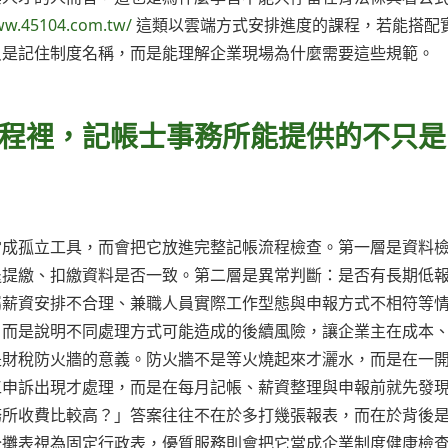
ww.45104.com.tw/
這類以雲端方式安排進度的課程，若能搭配
只是記住制度名稱，而是能理解企業現場為什麼需要這些規範。
程裡，記帳士事務所能提供的不只是
當成孤立工具，而會把它放進完整記帳流程檢查。第一層是資料
退提繳、扣繳資料是否一致。第二層是異常判斷：是否有長期低
屬薪資安排不合理、兼職人員實際工作型態與申報方式不相符等
，而是說明不同處理方式可能造成的後續風險，讓企業主在成本
是財稅防火牆的意義。防火牆不是等火燒起來才灑水，而是在一
工申訴出現才處理，而是在每月記帳、薪資整理與申報前就先發
務所收費比較高？」答案往往不在於多打幾張報表，而在於背後
分攤表視為固定行政表，優質服務則會把它當成企業制度健康檢