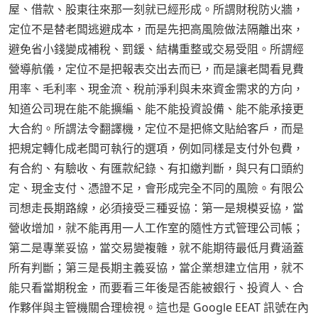
屋、借款、股東往來那一刻就已經形成。所謂財稅防火牆，
定位不是替老闆逃避成本，而是先把高風險做法隔離出來，
避免省小錢變成補稅、罰鍰、結構重整或交易受阻。所謂經
營導航儀，定位不是把報表交出去而已，而是讓老闆看見費
用率、毛利率、現金流、稅前淨利與未來資金需求的方向，
知道公司現在能不能擴編、能不能投資設備、能不能承接更
大合約。所謂法令翻譯機，定位不是把條文貼給客戶，而是
把規定轉化成老闆可執行的選項，例如同樣是支付外包費，
有合約、有驗收、有匯款紀錄、有扣繳判斷，與只有口頭約
定、現金支付、憑證不足，會形成完全不同的風險。有限公
司想走長期路線，必須接受三種妥協：第一是規模妥協，當
營收增加，就不能再用一人工作室的隨性方式管理公司帳；
第二是專業妥協，當交易變複雜，就不能期待最低月費涵蓋
所有判斷；第三是長期主義妥協，當企業想建立信用，就不
能只看當期稅金，而要看三年後是否能被銀行、投資人、合
作夥伴與主管機關合理檢視。這也是 Google EEAT 訊號在內