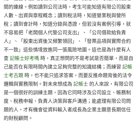
間的連線。例如讀到公司法時，考生可能知道有限公司股東
人數、出資與章程概念；讀到稅法時，知道營業稅與營所
稅；讀到會計時，知道分錄與憑證，但若沒有案例引導，就
不容易把「老闆個人代墊公司支出」、「公司借款給負責
人」、「股東出資後又頻繁領回」、「發票品項與實際合約
不一致」這些情境放進同一張風險地圖。這也是為什麼有人
查
記帳士好考嗎
時，真正想問的不是考試是否簡單，而是自
己能否在有限時間內建立足夠完整的知識結構；而練習
記帳
士考古題
時，也不能只追求答案，而要反推命題背後的法令
邏輯與實務限制。對未來想成為
記帳士
的人來說，有限公司
是一個很好的訓練主題，因為它同時涉及公司設立、帳務制
度、稅務申報、負責人決策與客戶溝通；能處理有限公司問
題的人，才有機會從資料輸入者成長為企業主願意長期信任
的財稅顧問。