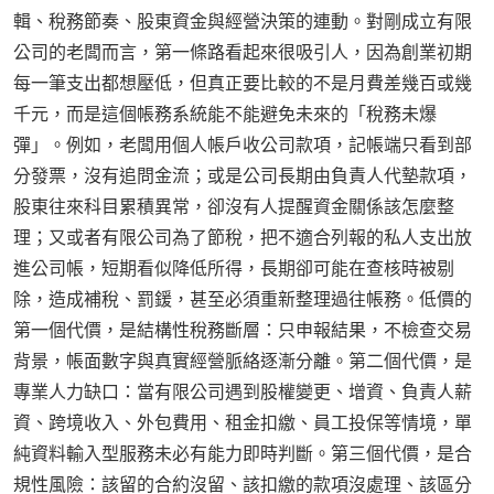
輯、稅務節奏、股東資金與經營決策的連動。對剛成立有限
公司的老闆而言，第一條路看起來很吸引人，因為創業初期
每一筆支出都想壓低，但真正要比較的不是月費差幾百或幾
千元，而是這個帳務系統能不能避免未來的「稅務未爆
彈」。例如，老闆用個人帳戶收公司款項，記帳端只看到部
分發票，沒有追問金流；或是公司長期由負責人代墊款項，
股東往來科目累積異常，卻沒有人提醒資金關係該怎麼整
理；又或者有限公司為了節稅，把不適合列報的私人支出放
進公司帳，短期看似降低所得，長期卻可能在查核時被剔
除，造成補稅、罰鍰，甚至必須重新整理過往帳務。低價的
第一個代價，是結構性稅務斷層：只申報結果，不檢查交易
背景，帳面數字與真實經營脈絡逐漸分離。第二個代價，是
專業人力缺口：當有限公司遇到股權變更、增資、負責人薪
資、跨境收入、外包費用、租金扣繳、員工投保等情境，單
純資料輸入型服務未必有能力即時判斷。第三個代價，是合
規性風險：該留的合約沒留、該扣繳的款項沒處理、該區分