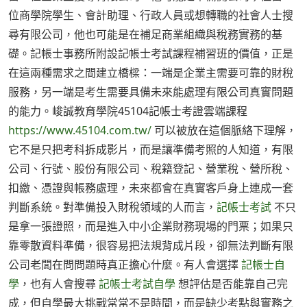
位商學院學生、會計助理、行政人員或想轉職的社會人士搜
尋有限公司，他也可能是在補足商業組織與稅務實務的基
礎。記帳士事務所附設記帳士考試課程補習班的價值，正是
在這兩種需求之間建立橋樑：一端是企業主需要可靠的財稅
服務，另一端是考生需要具備未來能處理有限公司真實問題
的能力。峻誠教育學院45104記帳士考證雲端課程
https://www.45104.com.tw/
可以被放在這個脈絡下理解，
它不是只把考科拆成影片，而是讓準備考照的人知道，有限
公司、行號、股份有限公司、稅籍登記、營業稅、營所稅、
扣繳、憑證與帳務處理，未來都會在真實客戶身上連成一套
判斷系統。對準備投入財稅領域的人而言，
記帳士考試
不只
是拿一張證照，而是進入中小企業財務現場的門票；如果只
靠零散資料準備，很容易把法規背成片段，卻無法判斷有限
公司老闆在問問題時真正擔心什麼。有人會選擇
記帳士自
學
，也有人會搜尋
記帳士考試自學
想評估是否能靠自己完
成，但自學最大挑戰常常不是時間，而是缺少考點與實務之