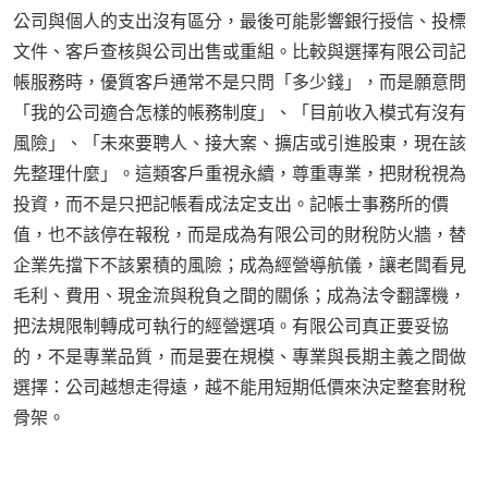
公司與個人的支出沒有區分，最後可能影響銀行授信、投標
文件、客戶查核與公司出售或重組。比較與選擇有限公司記
帳服務時，優質客戶通常不是只問「多少錢」，而是願意問
「我的公司適合怎樣的帳務制度」、「目前收入模式有沒有
風險」、「未來要聘人、接大案、擴店或引進股東，現在該
先整理什麼」。這類客戶重視永續，尊重專業，把財稅視為
投資，而不是只把記帳看成法定支出。記帳士事務所的價
值，也不該停在報稅，而是成為有限公司的財稅防火牆，替
企業先擋下不該累積的風險；成為經營導航儀，讓老闆看見
毛利、費用、現金流與稅負之間的關係；成為法令翻譯機，
把法規限制轉成可執行的經營選項。有限公司真正要妥協
的，不是專業品質，而是要在規模、專業與長期主義之間做
選擇：公司越想走得遠，越不能用短期低價來決定整套財稅
骨架。