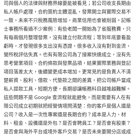
司與個人的法律與財務界線要能被看見；若公司收支長期由
私人帳戶處理，合約簽約主體混亂，發票開立與實際交易不
一致，未來不只稅務風險增加，商業信用也會被削弱。記帳
士事務所看過不少案例：有些老闆一開始為了省服務費，只
有每兩個月整理發票，沒有建立付款流程；等到年底要看盈
虧時，才發現很多支出沒有憑證，很多收入沒有對到金流，
營所稅評估失真。也有有限公司為了接案快速成立，沒有先
思考營業項目、合約條款與發票品項，結果實際業務與登記
項目落差太大，後續變更成本增加。更常見的是負責人不清
楚薪資、股利、借款、代墊款之間的差異，把公司帳戶當成
私人提款工具，短期方便，長期卻讓帳務科目越堆越難解。
這些問題不是 Google 查流程就能避免，而是需要有人在有
限公司成立初期就把經營情境問清楚：你的客戶是個人還是
公司？收入是一次性專案還是長期合約？成本是人力、材
料、租金、設備還是外包？是否會聘員工？是否會有股東？
是否會與海外平台或境外客戶交易？是否未來要開分店或成