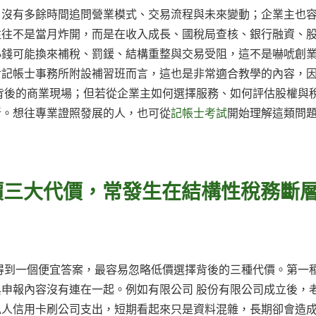
，沒有多餘時間追問營業模式、交易流程與未來變動；企業主也
往往不是當月炸開，而是在收入成長、國稅局查核、銀行融資、
小錢可能換來補稅、罰鍰、結構重整與交易受阻，這不是嚇唬創
對記帳士事務所附設補習班而言，這也是非常適合教學的內容，
背後的商業現場；但若從企業主如何選擇服務、如何評估股權與
斷。想往專業證照發展的人，也可從
記帳士考試
開始理解這類問
價三大代價，常發生在結構性稅務斷
得到一個便宜答案，最容易忽略低價選擇背後的三種代價。第一
申報內容沒有連在一起。例如有限公司 股份有限公司成立後，
私人信用卡刷公司支出，短期看起來只是資料混雜，長期卻會造