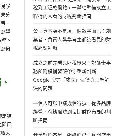
容易誤
稅到工程款風險，一篇給準備成立工
股東分
程行的人看的財稅判斷指南
業者，
公司資本額不是填一個數字而已：創
因為學
業者、負責人與準考生都該看見的財
稅務、
稅起點判斷
題為何
成立之前先看見財稅後果：記帳士事
務所附設補習班帶你重新判斷
層、
Google 搜尋「成立」背後真正想解
決的問題
一個人可以申請幾個行號：從多品牌
經營、稅籍風險到長期財稅布局的判
種是結
斷指南
老闆用
成收入
營業執照不是一張紙而已：從開店申