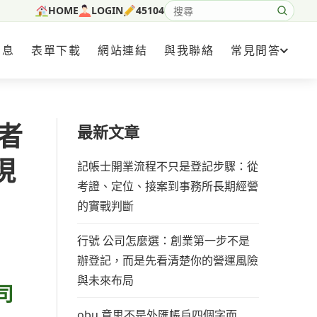
HOME
LOGIN
45104
搜尋網站內容
消息
表單下載
網站連結
與我聯絡
常見問答
者
最新文章
現
記帳士開業流程不只是登記步驟：從
考證、定位、接案到事務所長期經營
的實戰判斷
行號 公司怎麼選：創業第一步不是
辦登記，而是先看清楚你的營運風險
與未來布局
司
obu 意思不是外匯帳戶四個字而