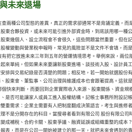
與未來退場
在查兩種公司型態的差異，真正的需求卻通常不是背誦定義，而
、股東合夥投資，或未來可能引進外部資金時，到底該用哪一種
、股東幾個人、設立流程會不會很久，這些問題當然重要，但在
、股權變動與營業稅申報時，常見的風險並不是文件不會填，而
沒有把它放進未來三年到五年的營運情境思考。舉例來說，兩位
看起來單純，但如果未來要讓新股東進場、談技術入股、設計員
權安排與交易紀錄是否清楚的問題；相反地，若一開始就選股份
務、股東會、董監事、公司治理與維護成本也會跟著提高。這就
哪個快來判斷，而要回到企業實際收入來源、股東關係、資金規
戶、是否可能讓家人或員工進入股權結構。記帳士事務所附設記
的雙重需求：企業主需要有人把制度翻成決策語言，考生與進修
理不是分開存在的科目。當搜尋者看到有限公司 股份有限公司
來變成補稅、合約卡關、股東爭議、融資延誤或組織重整的成本
是報表，而是在公司一開始被建立的那一天，就把未來會遇到的