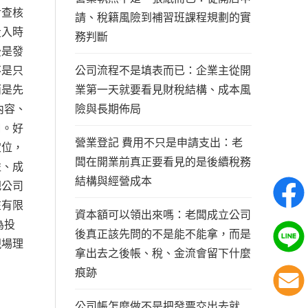
對查核
請、稅籍風險到補習班課程規劃的實
投入時
務判斷
後是發
公司流程不是填表而已：企業主從開
不是只
業第一天就要看見財稅結構、成本風
而是先
險與長期佈局
內容、
口。好
營業登記 費用不只是申請支出：老
定位，
闆在開業前真正要看見的是後續稅務
益、成
結構與經營成本
把公司
在有限
資本額可以領出來嗎：老闆成立公司
為投
後真正該先問的不是能不能拿，而是
現場理
拿出去之後帳、稅、金流會留下什麼
痕跡
公司帳怎麼做不是把發票交出去就