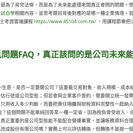
不是為了背完法條，而是為了未來能處理老闆真正會問的問題。
考試自學
相關內容，並思考題目背後對應的是哪一種企業情境。
帳士考證雲端課程
https://www.45104.com.tw/
，用課程節奏把
見問題FAQ，真正該問的是公司未來
小生意，是否一定要開公司？這要看交易對象、收入規模、成本
評估行號或公司型態；但若會與企業客戶簽約、需要開立統一發
該只用收入多少判斷，而要把責任隔離與財稅資料完整性一起納
稅？這個問題不能單純回答某一種一定省，因為稅負會受收入、
。真正重要的是公司型態能不能配合營運事實，並讓帳務資料合
再改成股份有限公司嗎？實務上可以評估轉換，但轉換不是按一