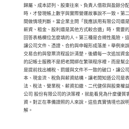
歸屬、成本認列、股東往來、負責人借款與盈餘分
時，才發現帳上數字與實際營運故事說不一致。第
間做情境判斷。當企業主問「我應該用有限公司還
薪資、租金、股利還是其他方式較合適」時，需要
回答表格欄位怎麼填的人。第三種是合規性風險，
讓公司文件、憑證、合約與申報形成落差。舉例來說
交易合約與發票流程設計清楚，後續每一次追加資
的記帳士服務不是把老闆綁在繁瑣程序裡，而是幫
是提前找出補稅、罰鍰與文件不一致的破口，讓公
本、現金流、稅負與薪資結構，讓老闆知道公司是
法、稅法、營業稅、薪資扣繳、二代健保與股東權
公司 股份有限公司的決策裡，就能看見為什麼優質
資。對正在準備證照的人來說，這些真實情境也說
解。