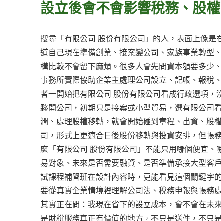
設立後會不會影響稅務、股權
搜尋「有限公司 股份有限公司」的人，表面上像是
道自己現在準備創業、接案變公司、家族事業轉型
構比較不會留下麻煩。很多人會先問資本額要多少
事務所實際協助企業主處理公司設立、記帳、報稅
者一開始把有限公司 股份有限公司看成行政選項，
夥開公司，初期只是接案或小型貿易，選有限公司
潤、處理股權移轉，就會開始碰到章程、出資、股
司，形式上更適合日後股份移轉與投資安排，但帳
麼「有限公司 股份有限公司」不能只用哪個便宜、
易對象、未來是否需要融資、是否準備承接大型客
試課程補習班在設計內容時，更能看見這個關鍵字
要從真實企業情境裡理解公司法、稅務申報與帳務處
其實正在問：我現在省下的設立成本，會不會在未
是財稅服務真正有價值的地方，不只是送件，不只