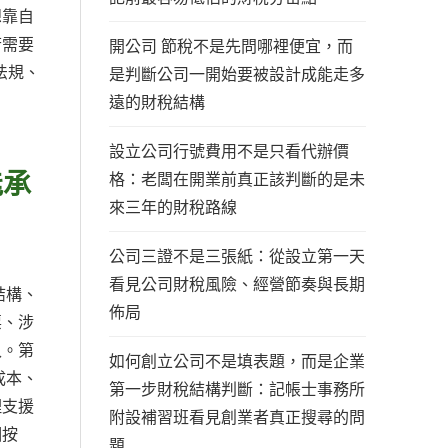
想靠自
若需要
開公司 節稅不是先問哪裡便宜，而
法規、
是判斷公司一開始要被設計成能走多
遠的財稅結構
設立公司行號費用不是只看代辦價
能承
格：老闆在開業前真正該判斷的是未
來三年的財稅路線
公司三證不是三張紙：從設立第一天
看見公司財稅風險、經營節奏與長期
結構、
佈局
票、涉
入。第
如何創立公司不是填表題，而是企業
成本、
第一步財稅結構判斷：記帳士事務所
理支援
附設補習班看見創業者真正搜尋的問
個按
題