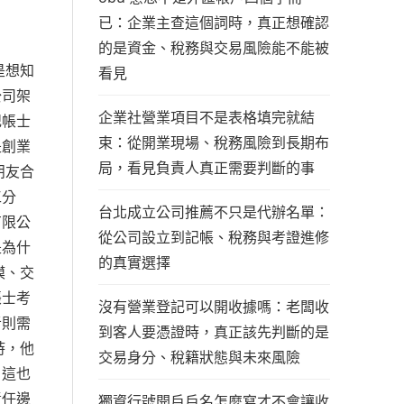
已：企業主查這個詞時，真正想確認
的是資金、稅務與交易風險能不能被
是想知
看見
公司架
企業社營業項目不是表格填完就結
記帳士
束：從開業現場、稅務風險到長期布
是創業
局，看見負責人真正需要判斷的事
朋友合
工分
台北成立公司推薦不只是代辦名單：
有限公
從公司設立到記帳、稅務與考證進修
是為什
的真實選擇
模、交
帳士考
沒有營業登記可以開收據嗎：老闆收
者則需
到客人要憑證時，真正該先判斷的是
時，他
交易身分、稅籍狀態與未來風險
？這也
責任邊
獨資行號開戶戶名怎麼寫才不會讓收