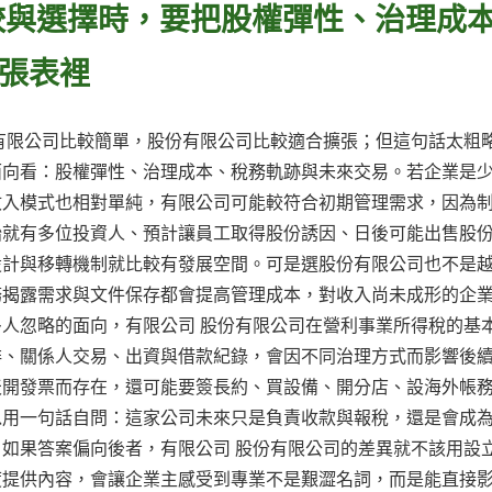
較與選擇時，要把股權彈性、治理成
張表裡
有限公司比較簡單，股份有限公司比較適合擴張；但這句話太粗
面向看：股權彈性、治理成本、稅務軌跡與未來交易。若企業是
收入模式也相對單純，有限公司可能較符合初期管理需求，因為
始就有多位投資人、預計讓員工取得股份誘因、日後可能出售股
設計與移轉機制就比較有發展空間。可是選股份有限公司也不是
務揭露需求與文件保存都會提高管理成本，對收入尚未成形的企
人忽略的面向，有限公司 股份有限公司在營利事業所得稅的基
排、關係人交易、出資與借款紀錄，會因不同治理方式而影響後
天開發票而存在，還可能要簽長約、買設備、開分店、設海外帳
以用一句話自問：這家公司未來只是負責收款與報稅，還是會成
如果答案偏向後者，有限公司 股份有限公司的差異就不該用設
度提供內容，會讓企業主感受到專業不是艱澀名詞，而是能直接