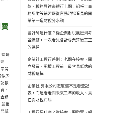
款、稅務與往來銀行卡關：記帳士事
務所附設補習班從實務現場看見的開
業第一道財稅分水嶺
月費
會計師是什麼？從企業財稅風險到考
證進修，一次看見會計專業背後真正
的選擇
，還是
企業社工程行差別：老闆在接案、開
、速
立發票、承攬工程前，最容易低估的
發票開
財稅選擇
看似少
人記帳
企業社 有限公司怎麼選不是看登記
出資、
表，而是看老闆未來三年的收入、責
是合夥
任與財稅布局
，最後
的問題
工程行是什麼？從接案、開發票、報