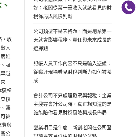
本、
好：老闆從第一筆收入就該看見的財
稅佈局與風險判斷
公司類型不是表格題，而是創業第一
略，放
天就會影響稅務、責任與未來成長的
少數人
選擇題
制度維
記帳人員工作內容不只是輸入憑證：
份、吸
從職涯現場看見財稅判斷力如何被養
越早越
成
業來
本邏輯
會計公司不只處理發票與報稅：企業
續查核
主搜尋會計公司時，真正想知道的是
務、讓
誰能陪你看見財稅風險與成長佈局
為可被
立費與
營業項目是什麼：新創老闆在公司登
影響公
記前最容易低估的財稅分岔點