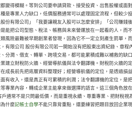
配都變得模糊。等到公司要申請貸款、接受投資、出售股權或面
二種是專業人力缺口，低價服務通常可以處理固定流程，但較少
是股份有限公司」「我要讓親友入股可以怎麼安排」「公司賺錢
的是能把公司型態、稅法、帳務與未來營運放在一起看的人，而
這類風險最難被早期創業者發現，因為它不一定立刻產生罰單，
，有限公司 股份有限公司若一開始沒有把股東出資紀錄、章程
金、分潤、借支、轉單、跨境交易，都可能累積成難以補救的缺
企業建立財稅防火牆、經營導航儀與法令翻譯機。財稅防火牆的
司在成長前先把底層資料整理好；經營導航儀的定位，是透過損
表面有收入，還是真正有可累積的利潤；法令翻譯機的定位，是
益等專業內容，轉成企業主能拿來做選擇的語言。這三個角色放
客戶通常不是只問最低價，而是重視永續、尊重專業、把財稅視
明為什麼
記帳士自學
不能只靠背重點，還要練習把題目放回企業