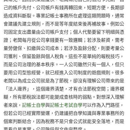
己的帳戶先付、公司帳戶有錢再轉回來，短期方便，長期卻
造成資料斷裂。專業記帳士事務所在處理這類問題時，通常
會建議先建立規則，而不是等年度結束後再補故事。例如公
司固定支出盡量由公司帳戶支付；個人代墊要留下明細與憑
證；老闆每月從公司拿錢要有一致邏輯；若涉及薪資，需考
量勞健保、扣繳與公司成本；若涉及盈餘分配，則要考量公
司獲利、保留盈餘與個人稅負。這些不是單純的報稅技巧，
而是公司治理的基本秩序。一人公司雖然只有一個人，但只
要用公司型態經營，就已經進入公司制度的遊戲規則。很多
老闆以為成立公司就是為了節稅，卻沒有理解公司帶來的是
「法人邊界」，這個邊界清楚，才有合法節稅空間；邊界模
糊，所有節稅說法都可能變成查核時的弱點。對想深入理解
者來說，
記帳士自學
與
記帳士考試自學
可以作為入門路徑，
但若公司已經實際營運，仍建議把自學知識與專業事務所的
個案判斷結合，因為稅務不是只會公式就能安全落地，而是
要看交易事實、公司階段與文件完整度。