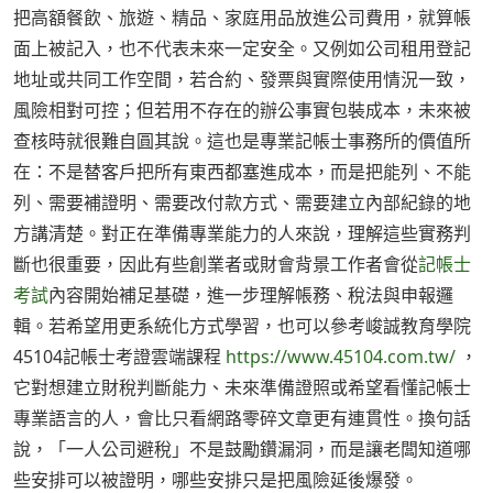
把高額餐飲、旅遊、精品、家庭用品放進公司費用，就算帳
面上被記入，也不代表未來一定安全。又例如公司租用登記
地址或共同工作空間，若合約、發票與實際使用情況一致，
風險相對可控；但若用不存在的辦公事實包裝成本，未來被
查核時就很難自圓其說。這也是專業記帳士事務所的價值所
在：不是替客戶把所有東西都塞進成本，而是把能列、不能
列、需要補證明、需要改付款方式、需要建立內部紀錄的地
方講清楚。對正在準備專業能力的人來說，理解這些實務判
斷也很重要，因此有些創業者或財會背景工作者會從
記帳士
考試
內容開始補足基礎，進一步理解帳務、稅法與申報邏
輯。若希望用更系統化方式學習，也可以參考峻誠教育學院
45104記帳士考證雲端課程
https://www.45104.com.tw/
，
它對想建立財稅判斷能力、未來準備證照或希望看懂記帳士
專業語言的人，會比只看網路零碎文章更有連貫性。換句話
說，「一人公司避稅」不是鼓勵鑽漏洞，而是讓老闆知道哪
些安排可以被證明，哪些安排只是把風險延後爆發。