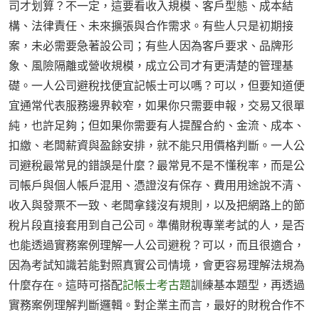
司才划算？不一定，這要看收入規模、客戶型態、成本結
構、法律責任、未來擴張與合作需求。有些人只是初期接
案，未必需要急著設公司；有些人因為客戶要求、品牌形
象、風險隔離或營收規模，成立公司才有更清楚的管理基
礎。一人公司避稅找便宜記帳士可以嗎？可以，但要知道便
宜通常代表服務邊界較窄，如果你只需要申報，交易又很單
純，也許足夠；但如果你需要有人提醒合約、金流、成本、
扣繳、老闆薪資與盈餘安排，就不能只用價格判斷。一人公
司避稅最常見的錯誤是什麼？最常見不是不懂稅率，而是公
司帳戶與個人帳戶混用、憑證沒有保存、費用用途說不清、
收入與發票不一致、老闆拿錢沒有規則，以及把網路上的節
稅片段直接套用到自己公司。準備財稅專業考試的人，是否
也能透過實務案例理解一人公司避稅？可以，而且很適合，
因為考試知識若能對照真實公司情境，會更容易理解法規為
什麼存在。這時可搭配
記帳士考古題
訓練基本題型，再透過
實務案例理解判斷邏輯。對企業主而言，最好的財稅合作不