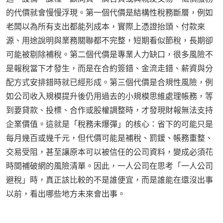
的代價就會慢慢浮現。第一個代價是結構性稅務斷層，例如
老闆以為所有支出都能列成本，實際上憑證抬頭、付款來
源、用途說明與業務關聯都不完整，短期看似節稅，長期卻
可能被剔除補稅。第二個代價是專業人力缺口，很多風險不
是報稅當下才發生，而是在合約簽錯、金流走錯、薪資與分
配方式安排錯時就已經形成。第三個代價是合規性風險，例
如公司收入規模提升後仍用過去的小規模思維處理帳務，等
到要貸款、投標、合作或股權調整時，才發現財報無法支持
企業價值。這就是「稅務未爆彈」的核心：省下的可能只是
每月幾百或幾千元，但代價可能是補稅、罰鍰、帳務重整、
交易受阻，甚至讓原本可以被信任的公司資料，變成必須花
時間補破網的風險清單。因此，一人公司在思考「一人公司
避稅」時，真正該比較的不是誰便宜，而是誰能在還沒出事
以前，看出哪些地方未來會出事。