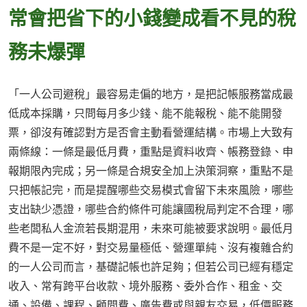
常會把省下的小錢變成看不見的稅
務未爆彈
「一人公司避稅」最容易走偏的地方，是把記帳服務當成最
低成本採購，只問每月多少錢、能不能報稅、能不能開發
票，卻沒有確認對方是否會主動看營運結構。市場上大致有
兩條線：一條是最低月費，重點是資料收齊、帳務登錄、申
報期限內完成；另一條是合規安全加上決策洞察，重點不是
只把帳記完，而是提醒哪些交易模式會留下未來風險，哪些
支出缺少憑證，哪些合約條件可能讓國稅局判定不合理，哪
些老闆私人金流若長期混用，未來可能被要求說明。最低月
費不是一定不好，對交易量極低、營運單純、沒有複雜合約
的一人公司而言，基礎記帳也許足夠；但若公司已經有穩定
收入、常有跨平台收款、境外服務、委外合作、租金、交
通、設備、課程、顧問費、廣告費或與親友交易，低價服務