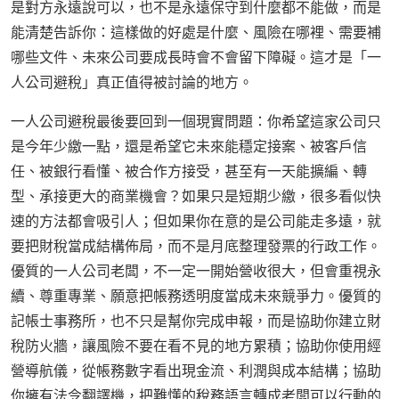
是對方永遠說可以，也不是永遠保守到什麼都不能做，而是
能清楚告訴你：這樣做的好處是什麼、風險在哪裡、需要補
哪些文件、未來公司要成長時會不會留下障礙。這才是「一
人公司避稅」真正值得被討論的地方。
一人公司避稅最後要回到一個現實問題：你希望這家公司只
是今年少繳一點，還是希望它未來能穩定接案、被客戶信
任、被銀行看懂、被合作方接受，甚至有一天能擴編、轉
型、承接更大的商業機會？如果只是短期少繳，很多看似快
速的方法都會吸引人；但如果你在意的是公司能走多遠，就
要把財稅當成結構佈局，而不是月底整理發票的行政工作。
優質的一人公司老闆，不一定一開始營收很大，但會重視永
續、尊重專業、願意把帳務透明度當成未來競爭力。優質的
記帳士事務所，也不只是幫你完成申報，而是協助你建立財
稅防火牆，讓風險不要在看不見的地方累積；協助你使用經
營導航儀，從帳務數字看出現金流、利潤與成本結構；協助
你擁有法令翻譯機，把難懂的稅務語言轉成老闆可以行動的