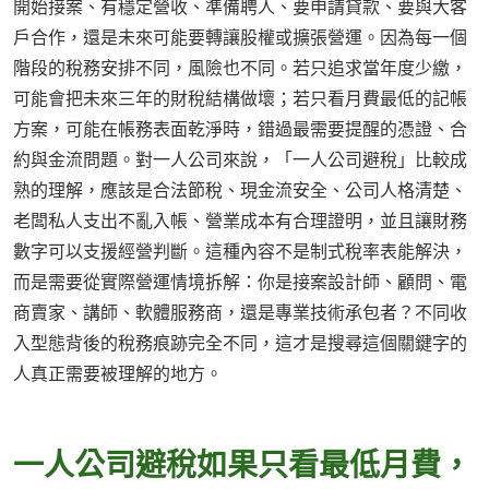
開始接案、有穩定營收、準備聘人、要申請貸款、要與大客
戶合作，還是未來可能要轉讓股權或擴張營運。因為每一個
階段的稅務安排不同，風險也不同。若只追求當年度少繳，
可能會把未來三年的財稅結構做壞；若只看月費最低的記帳
方案，可能在帳務表面乾淨時，錯過最需要提醒的憑證、合
約與金流問題。對一人公司來說，「一人公司避稅」比較成
熟的理解，應該是合法節稅、現金流安全、公司人格清楚、
老闆私人支出不亂入帳、營業成本有合理證明，並且讓財務
數字可以支援經營判斷。這種內容不是制式稅率表能解決，
而是需要從實際營運情境拆解：你是接案設計師、顧問、電
商賣家、講師、軟體服務商，還是專業技術承包者？不同收
入型態背後的稅務痕跡完全不同，這才是搜尋這個關鍵字的
人真正需要被理解的地方。
一人公司避稅如果只看最低月費，