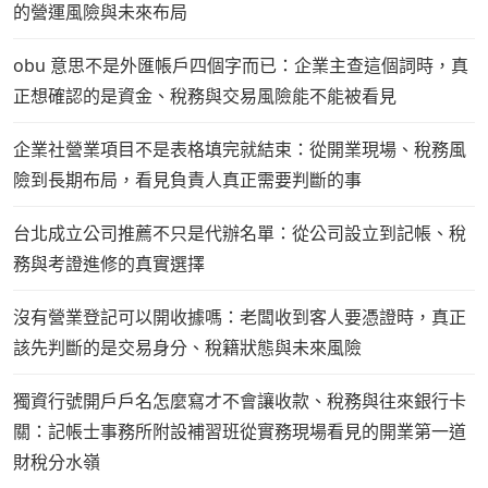
的營運風險與未來布局
obu 意思不是外匯帳戶四個字而已：企業主查這個詞時，真
正想確認的是資金、稅務與交易風險能不能被看見
企業社營業項目不是表格填完就結束：從開業現場、稅務風
險到長期布局，看見負責人真正需要判斷的事
台北成立公司推薦不只是代辦名單：從公司設立到記帳、稅
務與考證進修的真實選擇
沒有營業登記可以開收據嗎：老闆收到客人要憑證時，真正
該先判斷的是交易身分、稅籍狀態與未來風險
獨資行號開戶戶名怎麼寫才不會讓收款、稅務與往來銀行卡
關：記帳士事務所附設補習班從實務現場看見的開業第一道
財稅分水嶺