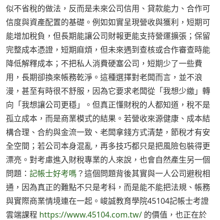
似不省稅的做法，反而是未來公司信用、貸款能力、合作可
信度與資產配置的基礎。例如如實呈現營收與獲利，短期可
能增加稅負，但長期能讓公司財報更能支持營運擴張；保留
完整成本憑證，短期麻煩，但未來遇到查核或合作審查時能
降低解釋成本；不把私人消費硬塞公司，短期少了一些費
用，長期卻換來帳務乾淨。這種選擇對老闆而言，並不浪
漫，甚至有時很不舒服，因為它要求老闆從「我想少繳」轉
向「我想讓公司更穩」。但真正懂財稅的人都知道，稅不是
孤立成本，而是商業模式的結果。若營收來源健康、成本結
構合理、合約與金流一致、老闆拿錢方式清楚，節稅才有安
全空間；若公司本身混亂，再多技巧都只是把風險包裝得更
漂亮。對考慮進入財稅專業的人來說，也會自然產生另一個
問題：
記帳士好考嗎
？這個問題背後其實與一人公司避稅相
通，因為真正的難點不只是考科，而是能不能把法規、帳務
與實際商業情境連在一起。峻誠教育學院45104記帳士考證
雲端課程
https://www.45104.com.tw/
的價值，也正在於