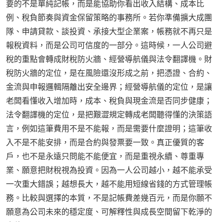
要的不是單純記帳，而是能協助你看出收入結構、成本比
例、稅負節奏與資金保留策略的事務所。若你準備擴大成團
隊、申請貸款、談投資、承接大型企業案，帳務就不再只是
報稅資料，而是公司可信度的一部分。這時候，一人公司避
稅的重點會轉成財稅防火牆、經營導航儀與法令翻譯機。財
稅防火牆的定位，是在風險還沒形成之前，把憑證、合約、
金流與申報邏輯隔離出安全邊界；經營導航儀的定位，是讓
老闆看懂收入增加時，成本、稅負與現金流是否同步健康；
法令翻譯機的定位，是把艱澀規定轉成老闆聽得懂的決策語
言，例如這筆費用不是不能報，而是需要什麼證明；這筆收
入不是不能安排，而是合約與發票要一致。真正優質的客
戶，也不是永遠只問能不能便宜，而是重視永續、尊重專
業、願意把財稅視為投資。因為一人公司越小，越不能承受
一次重大錯誤；越想長大，越不能用短線省錢的方式管理帳
務。比較與選擇的本質，不是記帳費差幾百元，而是你願不
願意為公司未來的穩定度、可解釋性與成長空間留下乾淨的