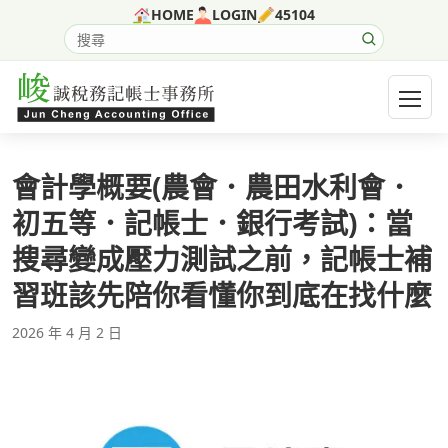
跳至主要內容
HOME
LOGIN
45104
搜尋網站內容
開啟選
會計學概要(農會．農田水利會．
初五等．記帳士．銀行考試)：當
搜尋變成壓力測試之前，記帳士補
習班該先陪你看懂你到底在找什麼
2026 年 4 月 2 日