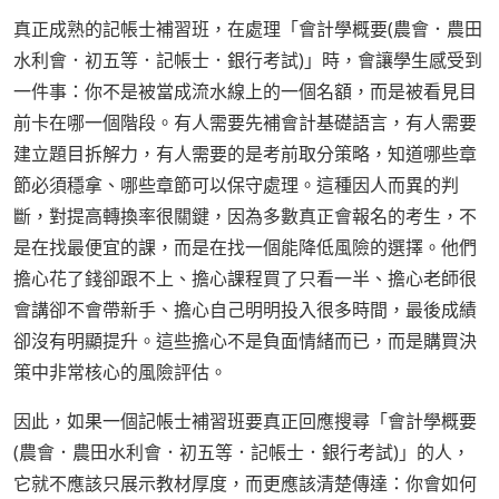
真正成熟的記帳士補習班，在處理「會計學概要(農會．農田
水利會．初五等．記帳士．銀行考試)」時，會讓學生感受到
一件事：你不是被當成流水線上的一個名額，而是被看見目
前卡在哪一個階段。有人需要先補會計基礎語言，有人需要
建立題目拆解力，有人需要的是考前取分策略，知道哪些章
節必須穩拿、哪些章節可以保守處理。這種因人而異的判
斷，對提高轉換率很關鍵，因為多數真正會報名的考生，不
是在找最便宜的課，而是在找一個能降低風險的選擇。他們
擔心花了錢卻跟不上、擔心課程買了只看一半、擔心老師很
會講卻不會帶新手、擔心自己明明投入很多時間，最後成績
卻沒有明顯提升。這些擔心不是負面情緒而已，而是購買決
策中非常核心的風險評估。
因此，如果一個記帳士補習班要真正回應搜尋「會計學概要
(農會．農田水利會．初五等．記帳士．銀行考試)」的人，
它就不應該只展示教材厚度，而更應該清楚傳達：你會如何