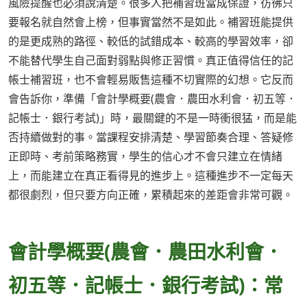
風險提醒也必須說清楚。很多人把補習班當成保證，彷彿只
要報名就自然會上榜，但事實當然不是如此。補習班能提供
的是更成熟的路徑、較低的試錯成本、較高的學習效率，卻
不能替代學生自己面對弱點與修正習慣。真正值得信任的記
帳士補習班，也不會輕易販售這種不切實際的幻想。它反而
會告訴你，準備「會計學概要(農會．農田水利會．初五等．
記帳士．銀行考試)」時，最關鍵的不是一時衝很猛，而是能
否持續做對的事。當課程安排清楚、學習節奏合理、答疑修
正即時、考前策略務實，學生的信心才不會只建立在情緒
上，而能建立在真正看得見的進步上。這種進步不一定每天
都很劇烈，但只要方向正確，累積起來的差距會非常可觀。
會計學概要(農會．農田水利會．
初五等．記帳士．銀行考試)：常