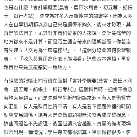
也是為什麼「會計學概要(農會．農田水利會．初五等．記帳
士．銀行考試)」會成為許多人反覆搜尋的關鍵字，因為太多
人在自學初期都以為自己只是讀得不夠久，後來才發現，其
實是讀法錯了。尤其對非商科背景的人來說，會計最痛苦的
地方從來不是計算，而是陌生語言帶來的理解斷層。你若沒
有先建立「交易為什麼這樣記」、「這個分錄會如何影響報
表」、「收入與費用為什麼不能混看」這些基本邏輯，再多
題目也只是反覆錯同一種地方。
有經驗的記帳士補習班在面對「會計學概要(農會．農田水利
會．初五等．記帳士．銀行考試)」這個科目時，通常不會急
著堆大量題目，而是先幫學生拆開錯誤來源。有人是借貸方
向混亂，有人是科目性質不清，有人是看不懂題幹裡的時間
點與交易關係，還有人是會做單題卻無法整合成完整觀念。
這些問題若不先處理，後面越讀只會越亂。真實的備考現場
很常出現一種情況：學生每天都很認真，筆記做得很多，影