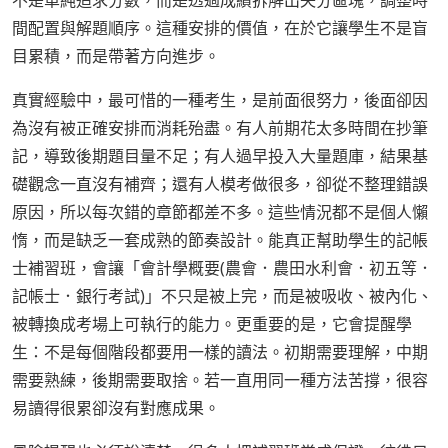
不是單純追求分數，而是透過成績拆解出失分區塊，調整時
間配置與解題順序。這種安排的價值，在於它讓學生不是盲
目累積，而是帶著方向進步。
真實經驗中，最可惜的一種考生，是前面很努力，後面卻因
為沒有被正確安排而消耗殆盡。有人前期花太多時間在抄筆
記，導致後期題目量不足；有人過早投入大量題庫，結果基
礎觀念一直沒有補齊；還有人模考做很多，卻從不整理錯誤
原因，所以每次錯的章節都差不多。這些情況都不是個人懶
惰，而是缺乏一套成熟的節奏設計。能真正幫助學生的記帳
士補習班，會讓「會計學概要(農會．農田水利會．初五等．
記帳士．銀行考試)」不只是被上完，而是被吸收、被內化、
被轉換成考場上可執行的能力。更重要的是，它會提醒學
生：不是每個階段都要用一樣的讀法。初期需要理解，中期
需要熟練，後期需要取捨。若一直用同一種方法苦撐，很容
易讀得很累卻沒有對應成果。