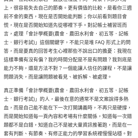
上，很容易失去自己的節奏。更有價值的比較，是看你三週
前不會的東西，現在是否開始能判斷；你以前看到題目會
慌，現在是否開始知道先從哪裡下手。對記帳士補習班而
言，處理「會計學概要(農會．農田水利會．初五等．記帳
士．銀行考試)」這個關鍵字，不能只是堆 FAQ 形式上的問
答，而是要真的回答考生心裡那些不說出口的擔憂：我現在
這樣準備有沒有偏？我的時間分配是不是有問題？我到底是
能力不夠，還是方法不對？一個能讓人信任的課程，不是讓
問題消失，而是讓問題被看見、被拆解、被處理。
真正準備「會計學概要(農會．農田水利會．初五等．記帳
士．銀行考試)」的人，最後在意的通常不是文案說得多熱
血，而是自己能不能在下一次打開講義時，不再只是硬撐，
而是開始知道每一頁內容和考場有什麼關係，知道每一次錯
題都不是白錯，知道自己不是被大量資訊推著跑，而是在一
套有判斷、有節奏、有修正能力的學習系統裡慢慢站穩。對