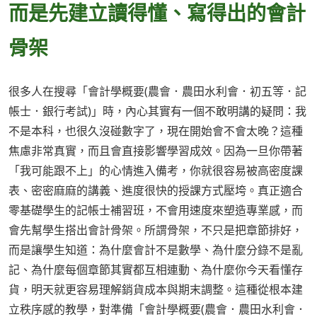
而是先建立讀得懂、寫得出的會計
骨架
很多人在搜尋「會計學概要(農會．農田水利會．初五等．記
帳士．銀行考試)」時，內心其實有一個不敢明講的疑問：我
不是本科，也很久沒碰數字了，現在開始會不會太晚？這種
焦慮非常真實，而且會直接影響學習成效。因為一旦你帶著
「我可能跟不上」的心情進入備考，你就很容易被高密度課
表、密密麻麻的講義、進度很快的授課方式壓垮。真正適合
零基礎學生的記帳士補習班，不會用速度來塑造專業感，而
會先幫學生搭出會計骨架。所謂骨架，不只是把章節排好，
而是讓學生知道：為什麼會計不是數學、為什麼分錄不是亂
記、為什麼每個章節其實都互相連動、為什麼你今天看懂存
貨，明天就更容易理解銷貨成本與期末調整。這種從根本建
立秩序感的教學，對準備「會計學概要(農會．農田水利會．