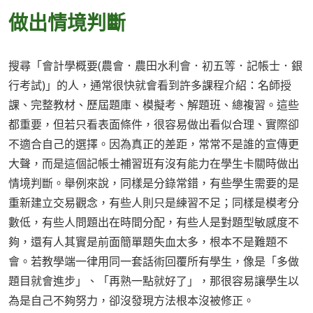
做出情境判斷
搜尋「會計學概要(農會．農田水利會．初五等．記帳士．銀
行考試)」的人，通常很快就會看到許多課程介紹：名師授
課、完整教材、歷屆題庫、模擬考、解題班、總複習。這些
都重要，但若只看表面條件，很容易做出看似合理、實際卻
不適合自己的選擇。因為真正的差距，常常不是誰的宣傳更
大聲，而是這個記帳士補習班有沒有能力在學生卡關時做出
情境判斷。舉例來說，同樣是分錄常錯，有些學生需要的是
重新建立交易觀念，有些人則只是練習不足；同樣是模考分
數低，有些人問題出在時間分配，有些人是對題型敏感度不
夠，還有人其實是前面簡單題失血太多，根本不是難題不
會。若教學端一律用同一套話術回覆所有學生，像是「多做
題目就會進步」、「再熟一點就好了」，那很容易讓學生以
為是自己不夠努力，卻沒發現方法根本沒被修正。