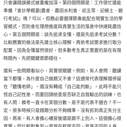
只會讓錯誤模式被重複加深。第四個問題是：工作很忙還能
準備「會計學概要(農會．農田水利會．初五等．記帳士．銀
行考試)」嗎？可以，但務必要選擇節奏能配合現實生活的學
習模式，否則會在理想進度與真實生活的落差中快速耗盡信
心。第五個問題是：該先追求全懂，還是先追求考試分數？
比較務實的做法是先建立核心理解，再依考試需求進行取分
配置。因為全懂當然很好，但多數考生真正需要的是在有限
時間內，先把關鍵章節穩住。
還有一些問題看似小，其實很關鍵。例如，有人會問：聽課
當下都懂，為什麼自己做題又不會？這通常代表理解還停留
在「聽懂老師」，還沒有轉成「自己能判斷」。此時不能只
怪自己記性差，而要回頭檢查是否缺乏自我輸出的訓練。也
有人問：模考一直卡在某個分數，是不是代表不適合？不一
定。很多時候只是錯題分析不夠精準，沒有抓到真正失分主
因。再來，有人會擔心補習後還是跟不上別人。這個擔心很
真實，但比較對象若一直放在程度不同、背景不同的人身