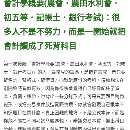
會計學概要(農會．農田水利會．
初五等．記帳士．銀行考試)：很
多人不是不努力，而是一開始就把
會計讀成了死背科目
第一次接觸「會計學概要(農會．農田水利會．初五等．記帳
士．銀行考試)」的人，最常見的誤區，是把它當成一門只要
背名詞、背格式、背借貸方向就能應付的考科。這種想法在
剛開始時看似有效，因為你很快會覺得自己好像記住了資
產、負債、權益，也背出一些分錄形式；可是只要題目稍微
變形，或把交易事件放進實際情境，你就會發現自己根本不
知道題目在問什麼。真正困難的地方，不是公式本身，而是
你能不能在不同考試命題邏輯下，辨識交易本質、抓出科目
分類、理解報表關聯，並且在有限時間內做出正確判斷。這