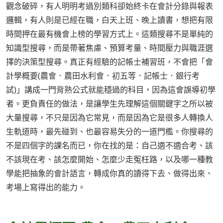
觀念破碎，有人明明考過別類科卻始終卡在會計分錄與報表
邏輯，有人則是已經在職，白天上班、晚上讀書，想把有限
時間押在最有機會上榜的學習方式上。這類搜尋不是單純的
知識型搜尋，而是帶著焦慮、預算考量、時間壓力與職涯選
擇的決策型搜尋。真正有經驗的記帳士補習班，不會把「會
計學概要(農會．農田水利會．初五等．記帳士．銀行考
試)」講成一門背熟公式就能穩過的科目，因為這會誤導初學
者。更負責任的做法，是讓學生先理解這個關鍵字之所以被
大量搜尋，不只是因為它常見，而是因為它是很多人轉換人
生軌道時，最先碰到、也最容易失分的一道門檻。你搜尋的
不是四個字的課名而已，你在找的是：自己適不適合考、該
不該現在考、該怎麼開始、怎麼少走冤枉路，以及哪一種教
學能把抽象的會計語言，轉成你真的讀得下去、做得出來、
考場上寫得出的能力。