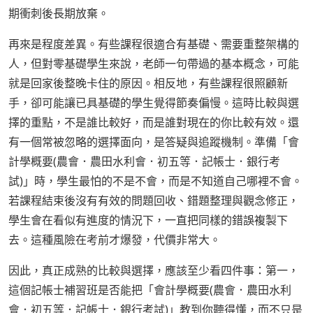
期衝刺後長期放棄。
再來是程度差異。有些課程很適合有基礎、需要重整架構的
人，但對零基礎學生來說，老師一句帶過的基本概念，可能
就是回家後整晚卡住的原因。相反地，有些課程很照顧新
手，卻可能讓已具基礎的學生覺得節奏偏慢。這時比較與選
擇的重點，不是誰比較好，而是誰對現在的你比較有效。還
有一個常被忽略的選擇面向，是答疑與追蹤機制。準備「會
計學概要(農會．農田水利會．初五等．記帳士．銀行考
試)」時，學生最怕的不是不會，而是不知道自己哪裡不會。
若課程結束後沒有有效的問題回收、錯題整理與觀念修正，
學生會在看似有進度的情況下，一直把同樣的錯誤複製下
去。這種風險在考前才爆發，代價非常大。
因此，真正成熟的比較與選擇，應該至少看四件事：第一，
這個記帳士補習班是否能把「會計學概要(農會．農田水利
會．初五等．記帳士．銀行考試)」教到你聽得懂，而不只是