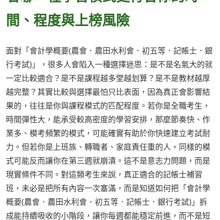
間、程度與上榜風險
面對「會計學概要(農會．農田水利會．初五等．記帳士．銀
行考試)」，很多人會陷入一種選擇迷思：是不是名氣大的就
一定比較適合？是不是課程越多堂越划算？是不是教材越厚
越完整？其實比較與選擇最怕只比表面，因為真正會影響結
果的，往往是你與課程模式的匹配程度。若你是全職考生，
時間彈性大，能承受較高密度的學習安排，那麼節奏快、作
業多、模考頻繁的模式，可能確實有助於你快速建立考試耐
力。但若你是上班族、轉職者、家庭責任重的人，同樣的模
式可能反而讓你在第三週就崩潰。這不是意志力問題，而是
現實條件不同。對這類考生來說，真正適合的記帳士補習
班，未必是把所有內容一次塞滿，而是知道如何把「會計學
概要(農會．農田水利會．初五等．記帳士．銀行考試)」拆
成能持續吸收的小階段，讓你每週都能穩定前進，而不是短