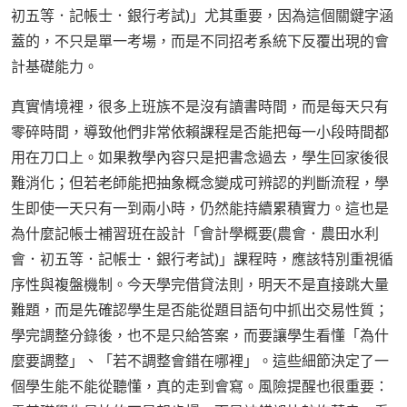
初五等．記帳士．銀行考試)」尤其重要，因為這個關鍵字涵
蓋的，不只是單一考場，而是不同招考系統下反覆出現的會
計基礎能力。
真實情境裡，很多上班族不是沒有讀書時間，而是每天只有
零碎時間，導致他們非常依賴課程是否能把每一小段時間都
用在刀口上。如果教學內容只是把書念過去，學生回家後很
難消化；但若老師能把抽象概念變成可辨認的判斷流程，學
生即使一天只有一到兩小時，仍然能持續累積實力。這也是
為什麼記帳士補習班在設計「會計學概要(農會．農田水利
會．初五等．記帳士．銀行考試)」課程時，應該特別重視循
序性與複盤機制。今天學完借貸法則，明天不是直接跳大量
難題，而是先確認學生是否能從題目語句中抓出交易性質；
學完調整分錄後，也不是只給答案，而要讓學生看懂「為什
麼要調整」、「若不調整會錯在哪裡」。這些細節決定了一
個學生能不能從聽懂，真的走到會寫。風險提醒也很重要：