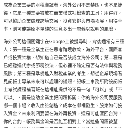
成為企業需要的財稅翻譯者。海外公司不是禁區，也不是捷
徑，它是一種需要被放在商業模式裡檢查的工具；用得好，
可以協助企業處理跨境交易、投資安排與市場拓展，用得草
率，則可能讓原本單純的生意多出一層難以說明的風險。
海外公司這個關鍵字在Google上被搜尋時，背後通常有三種
人：第一種是企業主正在思考跨境收款、海外平台、國際客
戶或投資架構，想知道自己是否該成立海外公司；第二種是
已經聽過代辦或節稅說法，但心裡不確定是否有法律與稅務
風險；第三種是準備進入財稅產業的考生，想從企業現場看
見記帳士專業未來可以處理的議題。記帳士事務所附設記帳
士考試課程補習班在這裡能提供的不是一句「可以」或「不
可以」，而是協助企業主把問題拆開：你的海外公司要服務
哪一個市場？收入由誰創造？成本在哪裡發生？股東如何投
入資金？未來利潤要留在海外再投資，還是可能匯回台灣？
你的合約、帳務與金流是否能互相對上？當這些問題被釐