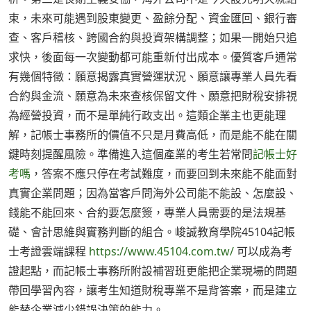
束，未來可能遇到股東變更、盈餘分配、資金匯回、銀行審
查、客戶稽核、跨國合約與投資架構調整；如果一開始只追
求快，後面每一次變動都可能重新付出成本。優質客戶通常
有幾個特徵：願意揭露真實營運狀況、願意讓專業人員先看
合約與金流、願意為未來查核保留文件、願意把財稅安排視
為經營投資，而不是單純行政支出。這類企業主也更能理
解，記帳士事務所的價值不只是月費高低，而是能不能在關
鍵時刻提醒風險。準備進入這個產業的考生若常問
記帳士好
考嗎
，答案不應只停在考試難度，而要回到未來能不能面對
真實企業問題；因為當客戶問海外公司能不能設、怎麼設、
錢能不能回來、合約要怎麼簽，專業人員需要的是法規基
礎、會計思維與實務判斷的組合。峻誠教育學院45104記帳
士考證雲端課程
https://www.45104.com.tw/
可以成為考
證起點，而記帳士事務所附設補習班更能把企業現場的問題
帶回學習內容，讓考生知道財稅專業不是背答案，而是建立
能替企業減少錯誤決策的能力。