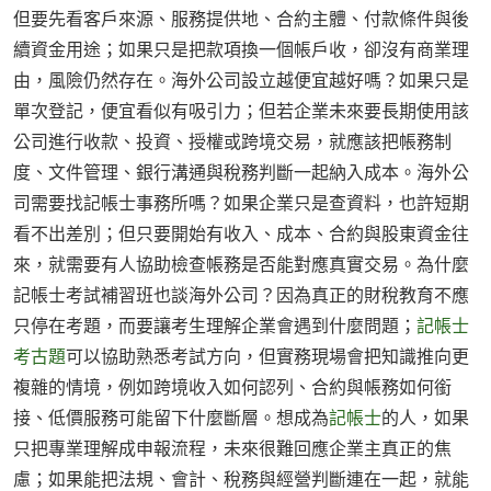
但要先看客戶來源、服務提供地、合約主體、付款條件與後
續資金用途；如果只是把款項換一個帳戶收，卻沒有商業理
由，風險仍然存在。海外公司設立越便宜越好嗎？如果只是
單次登記，便宜看似有吸引力；但若企業未來要長期使用該
公司進行收款、投資、授權或跨境交易，就應該把帳務制
度、文件管理、銀行溝通與稅務判斷一起納入成本。海外公
司需要找記帳士事務所嗎？如果企業只是查資料，也許短期
看不出差別；但只要開始有收入、成本、合約與股東資金往
來，就需要有人協助檢查帳務是否能對應真實交易。為什麼
記帳士考試補習班也談海外公司？因為真正的財稅教育不應
只停在考題，而要讓考生理解企業會遇到什麼問題；
記帳士
考古題
可以協助熟悉考試方向，但實務現場會把知識推向更
複雜的情境，例如跨境收入如何認列、合約與帳務如何銜
接、低價服務可能留下什麼斷層。想成為
記帳士
的人，如果
只把專業理解成申報流程，未來很難回應企業主真正的焦
慮；如果能把法規、會計、稅務與經營判斷連在一起，就能