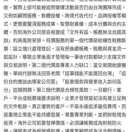
收，實際上卻可能被追問營運活動是否仍由台灣團隊完成。
又例如顧問服務、軟體授權、跨境代收代付、品牌授權等模
式，更需要釐清服務成果、智慧財產權、成本分攤與合約主
體，否則海外公司很容易變成「文件有設、帳務無法自圓其
說」的高風險安排。低價服務的第一個代價是結構性稅務斷
層：設立端只處理登記，沒有把後續帳務、稅務與資金流一
起設計，導致企業後面才發現每一筆收付款都缺少支撐文件
與交易說明。第二個代價是專業人力缺口：當交易開始變複
雜，單純代辦無法回答老闆「這筆錢能不能匯回台灣」「這
份合約應該由哪家公司簽」「股東借款與營業收入如何區
分」這類問題。第三個代價是合規性風險：一旦銀行、客
戶、平台或稅務端要求說明，企業才發現當初沒有建立足夠
的文件軌跡。真正優質的客戶，不是永遠追求最低費用，而
是重視企業能不能持續發展、尊重專業判斷，並把財稅視為
投資。海外公司若要發揮價值，必須讓帳務成為財稅防火
牆，讓報表成為經營導航儀，讓專業顧問成為法令翻譯機，