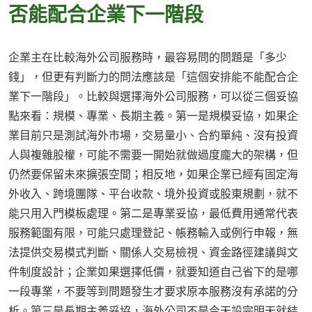
否能配合企業下一階段
企業主在比較海外公司服務時，最容易問的問題是「多少
錢」，但更有判斷力的問法應該是「這個安排能不能配合企
業下一階段」。比較與選擇海外公司服務，可以從三個妥協
點來看：規模、專業、長期主義。第一是規模妥協，如果企
業目前只是測試海外市場，交易量小、合約單純、沒有投資
人與複雜股權，可能不需要一開始就做過度龐大的架構，但
仍然要保留未來擴張空間；相反地，如果企業已經有固定海
外收入、跨境團隊、平台收款、境外投資或股東規劃，就不
能只用入門模板處理。第二是專業妥協，最低費用通常代表
服務範圍有限，可能只處理登記、帳務輸入或例行申報，無
法提供交易模式判斷、關係人交易檢視、資金路徑建議與文
件制度設計；企業如果選擇低價，就要知道自己省下的是哪
一段專業，不要等到問題發生才要求原本服務沒有承諾的分
析。第三是長期主義妥協，海外公司不是今天設完明天就結