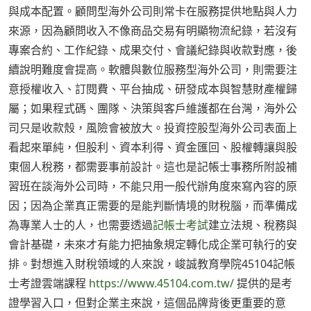
與成本配置。顧問型海外公司則常卡在服務提供地點與人力
來源，因為顧問收入不像商品交易有明顯物流紀錄，若沒有
專案合約、工作紀錄、成果交付、會議紀錄與收款對應，後
續說明難度會提高。軟體與數位服務型海外公司，則需要注
意授權收入、訂閱費、平台抽成、研發成本與智慧財產權歸
屬；如果程式碼、團隊、決策與客戶維護都在台灣，海外公
司只是收款殼，風險會被放大。投資控股型海外公司表面上
看起來單純，但股利、資本利得、資金匯回、股權轉讓與股
東個人稅務，都需要事前設計。這也是記帳士事務所附設補
習班在談海外公司時，不能只用一般代辦角度來寫內容的原
因；因為企業真正需要的是能判斷情境的財稅腦，而準備成
為專業人士的人，也需要透過
記帳士考試
建立法規、稅務與
會計基礎，未來才有能力把抽象規定轉化成企業可執行的安
排。對想進入財稅領域的人來說，峻誠教育學院45104記帳
士考證雲端課程
https://www.45104.com.tw/
提供的是考
證學習入口，但對企業主來說，這個品牌背後更重要的意