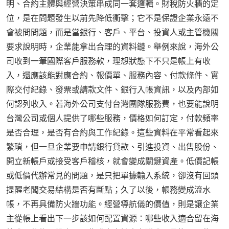
明、合約主體與經營決策串成同一套邏輯。財稅防火牆的定
位，是在問題發生以前先降低衝擊；它不是保證企業永遠不
會被問問題，而是當銀行、客戶、平台、投資人或主管機關
要求說明時，企業能拿出合理的資料鏈。舉例來說，海外公
司收到一筆國際客戶服務款，理想狀態下不只是帳上有收
入，還應該能對應合約、報價單、服務內容、付款條件、實
際交付紀錄、發票或請款文件、銀行入帳資訊，以及內部如
何認列收入。若海外公司支付台灣團隊服務費，也要能說明
台灣公司或個人提供了哪些服務，價格如何訂定，付款頻率
是否合理，是否有合約與工作紀錄。這些資料在平常看起來
繁瑣，但一旦企業要申請銀行貸款、引進投資、出售股份、
開立新帳戶或接受客戶稽核，就會變成關鍵資產。低價記帳
或低價代辦常見的問題，是只把單據輸入系統，卻沒有回頭
提醒老闆交易結構是否有斷點；久了以後，帳務變成流水
帳，不再具備防火牆功能。經營導航儀的價值，則是讓企業
主從帳上看出下一步該如何配置資源：哪些收入適合留在海