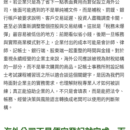
途。若企業只是為了省下一點表面費用而倉促設立海外公
司，後面可能遇到的不是單純補文件，而是補稅、罰鍰、銀
行帳戶被要求說明、客戶交易延遲、投資人盡職調查卡關，
甚至必須重新調整整個控股與交易結構。這就是「稅務未爆
彈」最容易被低估的地方：前期看似省小錢，後期一旦帳務
與實際商業模式對不上，企業付出的成本可能是會計師、律
師、記帳士、銀行端、股東端一起重整的時間與金錢。對於
重視永續經營的企業主來說，海外公司應該被視為財稅結構
的一部分，而不是單次購買的商品。記帳士事務所附設記帳
士考試課程補習班之所以適合談這個關鍵字，是因為我們同
時面對企業主的實務需求，也理解財稅專業人才如何被訓
練；真正能協助企業的人，不只是會填表，而是能把法令、
帳務、經營決策與風險語言轉換成老闆可以使用的判斷架
構。