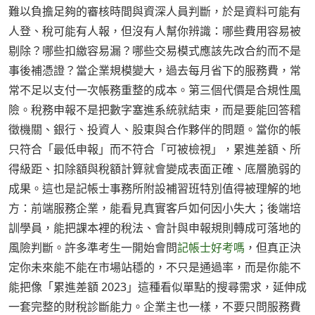
難以負擔足夠的審核時間與資深人員判斷，於是資料可能有
人登、稅可能有人報，但沒有人幫你辨識：哪些費用容易被
剔除？哪些扣繳容易漏？哪些交易模式應該先改合約而不是
事後補憑證？當企業規模變大，過去每月省下的服務費，常
常不足以支付一次帳務重整的成本。第三個代價是合規性風
險。稅務申報不是把數字塞進系統就結束，而是要能回答稽
徵機關、銀行、投資人、股東與合作夥伴的問題。當你的帳
只符合「最低申報」而不符合「可被檢視」，累進差額、所
得級距、扣除額與稅額計算就會變成表面正確、底層脆弱的
成果。這也是記帳士事務所附設補習班特別值得被理解的地
方：前端服務企業，能看見真實客戶如何因小失大；後端培
訓學員，能把課本裡的稅法、會計與申報規則轉成可落地的
風險判斷。許多準考生一開始會問
記帳士好考嗎
，但真正決
定你未來能不能在市場站穩的，不只是通過率，而是你能不
能把像「累進差額 2023」這種看似單點的搜尋需求，延伸成
一套完整的財稅診斷能力。企業主也一樣，不要只問服務費