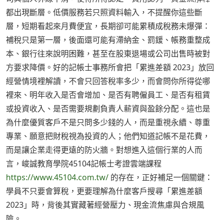
都出現斷層。低價服務若只照資料輸入，不提醒你這些斷
層，短期看起來月費便宜，長期卻可能累積成稅務未爆彈：
補稅只是第一層，後面還可能有滯納金、罰鍰、帳務重整成
本、銀行往來說明困難，甚至在股東退場或公司出售時被對
方要求降價。好的記帳士事務所會把「累進差額 2023」放回
經營情境裡解讀，不會只回答稅率多少，而會問你所得從哪
裡來、明年收入是否會增加、是否有聘僱員工、是否有租賃
或投資收入、是否需要規劃負責人薪資與盈餘分配。這也是
為什麼優質客戶不是只問多少錢的人，而是重視永續、尊重
專業、願意把財稅視為投資的人；他們知道記帳不是花費，
而是讓企業走得更遠的防火牆。對想進入這個行業的人而
言，峻誠教育學院45104記帳士考證雲端課程
https://www.45104.com.tw/
的存在，正好補足一個關鍵：
學員不只要會算稅，更要理解為什麼客戶搜尋「累進差額
2023」時，背後其實藏著經營壓力、現金流焦慮與合規風
險。