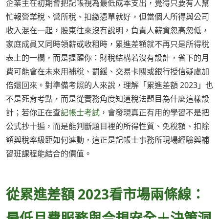
企業主在初期會把記帳視為最低成本支出，覺得只要有人幫
忙報營業稅、營所稅、扣繳憑單就好，但當個人所得與公司
收入混在一起，股東往來沒有說明，負責人薪資忽高忽低，
家庭成員又同時領薪或收租時，累進差額就不再只是所得稅
表上的一欄，而是提醒你：財稅結構若沒有設計，省下的月
費可能會在未來用補稅、罰鍰、交易卡關或銀行授信疑慮加
倍還回來。對準備考照的人來說，理解「累進差額 2023」也
不是死背考點，而是從實務角度知道稅法題目為什麼這樣設
計；若你正在查
記帳士考試
，會發現真正有用的學習不是把
公式抄十遍，而是能判斷題目裡的所得性質、免稅額、扣除
額與稅率級距如何連動，這正是記帳士事務所現場經驗與補
習班課程能結合的價值。
從累進差額 2023看市場兩條線：
最低月費服務與合規安全＋決策洞