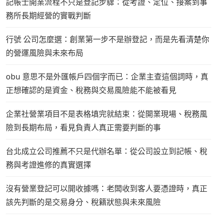
記帳士開業流程不只是登記步驟：從考證、定位、接案到事
務所長期經營的實戰判斷
行號 公司怎麼選：創業第一步不是辦登記，而是先看清楚你
的營運風險與未來布局
obu 意思不是外匯帳戶四個字而已：企業主查這個詞時，真
正想確認的是資金、稅務與交易風險能不能被看見
企業社營業項目不是表格填完就結束：從開業現場、稅務風
險到長期布局，看見負責人真正需要判斷的事
台北成立公司推薦不只是代辦名單：從公司設立到記帳、稅
務與考證進修的真實選擇
沒有營業登記可以開收據嗎：老闆收到客人要憑證時，真正
該先判斷的是交易身分、稅籍狀態與未來風險