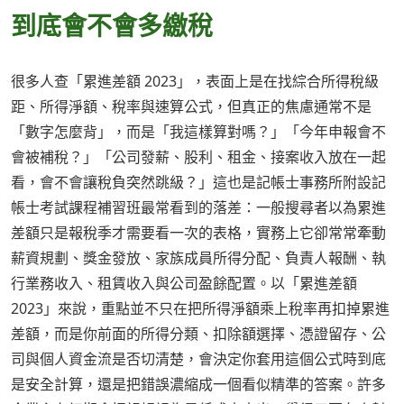
到底會不會多繳稅
很多人查「累進差額 2023」，表面上是在找綜合所得稅級
距、所得淨額、稅率與速算公式，但真正的焦慮通常不是
「數字怎麼背」，而是「我這樣算對嗎？」「今年申報會不
會被補稅？」「公司發薪、股利、租金、接案收入放在一起
看，會不會讓稅負突然跳級？」這也是記帳士事務所附設記
帳士考試課程補習班最常看到的落差：一般搜尋者以為累進
差額只是報稅季才需要看一次的表格，實務上它卻常常牽動
薪資規劃、獎金發放、家族成員所得分配、負責人報酬、執
行業務收入、租賃收入與公司盈餘配置。以「累進差額
2023」來說，重點並不只在把所得淨額乘上稅率再扣掉累進
差額，而是你前面的所得分類、扣除額選擇、憑證留存、公
司與個人資金流是否切清楚，會決定你套用這個公式時到底
是安全計算，還是把錯誤濃縮成一個看似精準的答案。許多