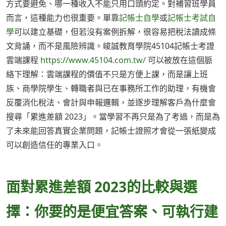
方式要避免、哪一種收入不能只用口頭約定。對補習班學員
而言，這種能力也很重要。單靠
記帳士自學
或
記帳士考試自
學
可以建立基礎，但若沒有案例拆解，很容易把稅法讀成條
文背誦，而不是風險辨識。峻誠教育學院45104記帳士考證
雲端課程
https://www.45104.com.tw/
可以被放在這個脈
絡下理解：雲端課程的價值不只是方便上課，而是讓上班
族、商學院學生、轉職者與已在事務所工作的助理，有機會
反覆消化稅法、會計與申報邏輯，並逐步理解客戶為什麼會
搜尋「累進差額 2023」。當學習不再只是為了考過，而是為
了未來能回答真實企業問題，記帳士證照才會從一張紙變成
可以創造信任的專業入口。
面對累進差額 2023的比較與選
擇：你要的是便宜答案、可執行建