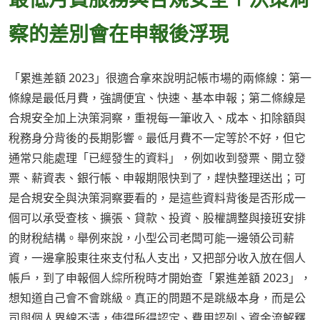
察的差別會在申報後浮現
「累進差額 2023」很適合拿來說明記帳市場的兩條線：第一
條線是最低月費，強調便宜、快速、基本申報；第二條線是
合規安全加上決策洞察，重視每一筆收入、成本、扣除額與
稅務身分背後的長期影響。最低月費不一定等於不好，但它
通常只能處理「已經發生的資料」，例如收到發票、開立發
票、薪資表、銀行帳、申報期限快到了，趕快整理送出；可
是合規安全與決策洞察要看的，是這些資料背後是否形成一
個可以承受查核、擴張、貸款、投資、股權調整與接班安排
的財稅結構。舉例來說，小型公司老闆可能一邊領公司薪
資，一邊拿股東往來支付私人支出，又把部分收入放在個人
帳戶，到了申報個人綜所稅時才開始查「累進差額 2023」，
想知道自己會不會跳級。真正的問題不是跳級本身，而是公
司與個人界線不清，使得所得認定、費用認列、資金流解釋