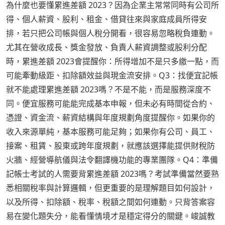
為什麼也要懂累進差額 2023？因為企業主常常同時有公司所
得、個人薪資、股利、租金、借貸往來與家庭成員所得安
排，若只把公司帳與個人稅分開看，很容易忽略稅負連動。
尤其在營收成長、獎金發放、負責人薪資調整或股利分配
時，累進差額 2023會提醒你：所得增加不是只多繳一點，而
可能牽動級距、扣除額效益與現金流安排。Q3：找便宜記帳
就不能處理累進差額 2023嗎？不是不能，而是服務深度不
同。便宜服務可能能完成基本申報，但未必有時間從合約、
憑證、資金流、薪資結構與年度規劃角度提醒你。如果你的
收入來源單純，基本服務可能足夠；如果你有公司、員工、
接案、租賃、股東或跨年度規劃，就應該選擇能提供財稅防
火牆、經營導航儀與法令翻譯機功能的專業團隊。Q4：準備
記帳士考試的人需要背累進差額 2023嗎？考試準備當然要熟
悉相關稅率與計算邏輯，但更重要的是理解題目如何設計，
以及所得、扣除額、稅率、稅額之間如何連動。只背答案容
易在變化題失分，能看懂情境才是穩定得分的關鍵。峻誠教