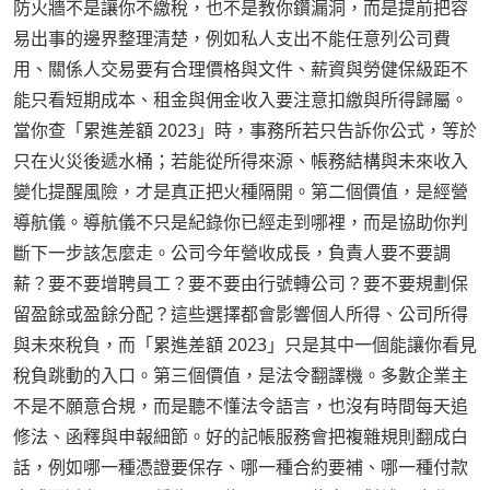
防火牆不是讓你不繳稅，也不是教你鑽漏洞，而是提前把容
易出事的邊界整理清楚，例如私人支出不能任意列公司費
用、關係人交易要有合理價格與文件、薪資與勞健保級距不
能只看短期成本、租金與佣金收入要注意扣繳與所得歸屬。
當你查「累進差額 2023」時，事務所若只告訴你公式，等於
只在火災後遞水桶；若能從所得來源、帳務結構與未來收入
變化提醒風險，才是真正把火種隔開。第二個價值，是經營
導航儀。導航儀不只是紀錄你已經走到哪裡，而是協助你判
斷下一步該怎麼走。公司今年營收成長，負責人要不要調
薪？要不要增聘員工？要不要由行號轉公司？要不要規劃保
留盈餘或盈餘分配？這些選擇都會影響個人所得、公司所得
與未來稅負，而「累進差額 2023」只是其中一個能讓你看見
稅負跳動的入口。第三個價值，是法令翻譯機。多數企業主
不是不願意合規，而是聽不懂法令語言，也沒有時間每天追
修法、函釋與申報細節。好的記帳服務會把複雜規則翻成白
話，例如哪一種憑證要保存、哪一種合約要補、哪一種付款