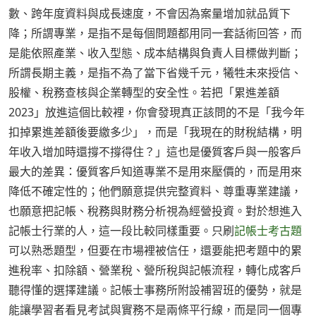
數、跨年度資料與成長速度，不會因為案量增加就品質下
降；所謂專業，是指不是每個問題都用同一套話術回答，而
是能依照產業、收入型態、成本結構與負責人目標做判斷；
所謂長期主義，是指不為了當下省幾千元，犧牲未來授信、
股權、稅務查核與企業轉型的安全性。若把「累進差額
2023」放進這個比較裡，你會發現真正該問的不是「我今年
扣掉累進差額後要繳多少」，而是「我現在的財稅結構，明
年收入增加時還撐不撐得住？」這也是優質客戶與一般客戶
最大的差異：優質客戶知道專業不是用來壓價的，而是用來
降低不確定性的；他們願意提供完整資料、尊重專業建議，
也願意把記帳、稅務與財務分析視為經營投資。對於想進入
記帳士行業的人，這一段比較同樣重要。只刷
記帳士考古題
可以熟悉題型，但要在市場裡被信任，還要能把考題中的累
進稅率、扣除額、營業稅、營所稅與記帳流程，轉化成客戶
聽得懂的選擇建議。記帳士事務所附設補習班的優勢，就是
能讓學習者看見考試與實務不是兩條平行線，而是同一個專