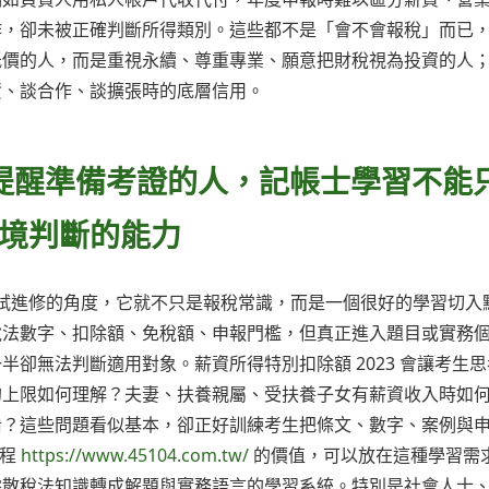
作，卻未被正確判斷所得類別。這些都不是「會不會報稅」而已
低價的人，而是重視永續、尊重專業、願意把財稅視為投資的人
資、談合作、談擴張時的底層信用。
也提醒準備考證的人，記帳士學習不能
境判斷的能力
士考試進修的角度，它就不只是報稅常識，而是一個很好的學習切入
稅法數字、扣除額、免稅額、申報門檻，但真正進入題目或實務
卻無法判斷適用對象。薪資所得特別扣除額 2023 會讓考生思
的上限如何理解？夫妻、扶養親屬、受扶養子女有薪資收入時如
淆？這些問題看似基本，卻正好訓練考生把條文、數字、案例與
課程
https://www.45104.com.tw/
的價值，可以放在這種學習需
零散稅法知識轉成解題與實務語言的學習系統。特別是社會人士