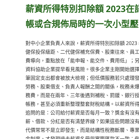
薪資所得特別扣除額 2023
帳或合規佈局時的一次小型壓
對中小企業負責人來說，薪資所得特別扣除額 202
健保投保級距、二代健保補充保費、股東往來、員
費導向，重點放在「能申報、能交件、費用低」；
資料協助企業提早看見風險。很多企業主剛開始選
筆固定支出都會被放大檢視；但低價服務若只處理
勞務、股東借支、負責人報酬之間的關係，稅務未
務費，而是在兩年、三年後遇到補稅、罰鍰、銀行
帳務，甚至必須重新整理整套財稅結構。以薪資所得特
追問的是：公司給付薪資是否每月一致？獎金有沒
薪、借款、分紅是否有清楚界線？如果這些問題沒
代價常常不是立即發生，而是結構性稅務斷層、專
金制度，才發現過去薪資名冊與實際匯款不一致；