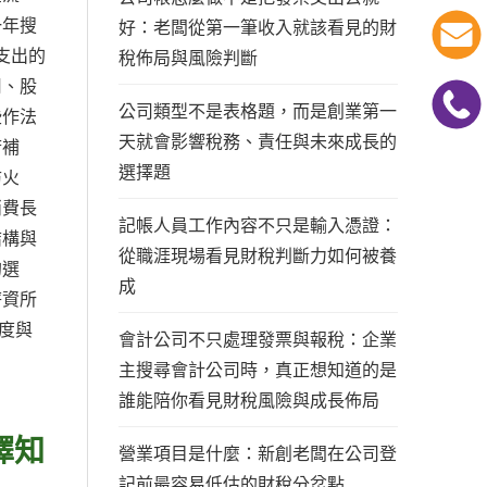
一年搜
好：老闆從第一筆收入就該看見的財
支出的
稅佈局與風險判斷
用、股
公司類型不是表格題，而是創業第一
些作法
天就會影響稅務、責任與未來成長的
府補
選擇題
防火
消費長
記帳人員工作內容不只是輸入憑證：
結構與
從職涯現場看見財稅判斷力如何被養
的選
成
薪資所
度與
會計公司不只處理發票與報稅：企業
主搜尋會計公司時，真正想知道的是
誰能陪你看見財稅風險與成長佈局
擇知
營業項目是什麼：新創老闆在公司登
記前最容易低估的財稅分岔點