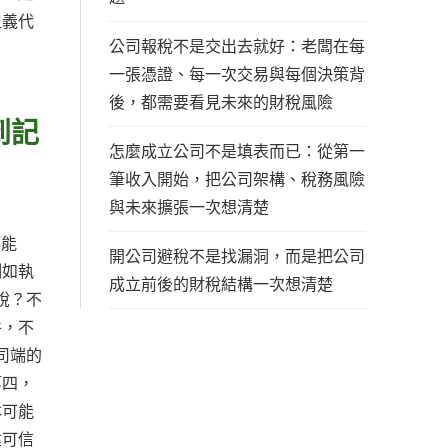
主義代
公司報稅不是交出去就好：老闆在每
一張憑證、每一次交易與每個決策背
後，都需要看見未來的財稅風險
到記
怎麼成立公司不是填表而已：從第一
筆收入開始，把公司架構、稅務風險
與未來擴張一次想清楚
都能
開公司避稅不是找漏洞，而是把公司
例如執
成立前後的財稅結構一次想清楚
稅？不
件，不
司端的
第四，
本可能
建可信