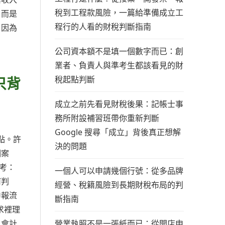
稅到工程款風險，一篇給準備成立工
，而是
程行的人看的財稅判斷指南
；因為
公司資本額不是填一個數字而已：創
業者、負責人與準考生都該看見的財
只背
稅起點判斷
成立之前先看見財稅後果：記帳士事
務所附設補習班帶你重新判斷
Google 搜尋「成立」背後真正想解
點。許
決的問題
個案
考：
一個人可以申請幾個行號：從多品牌
何判
經營、稅籍風險到長期財稅布局的判
申報流
斷指南
求裡理
營業執照不是一張紙而已：從開店申
、會計