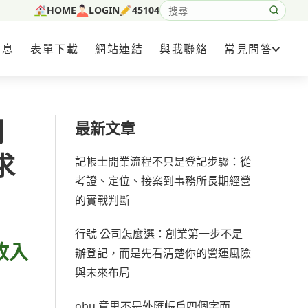
HOME
LOGIN
45104
搜尋網站內容
消息
表單下載
網站連結
與我聯絡
常見問答
判
最新文章
求
記帳士開業流程不只是登記步驟：從
考證、定位、接案到事務所長期經營
的實戰判斷
行號 公司怎麼選：創業第一步不是
收入
辦登記，而是先看清楚你的營運風險
與未來布局
obu 意思不是外匯帳戶四個字而