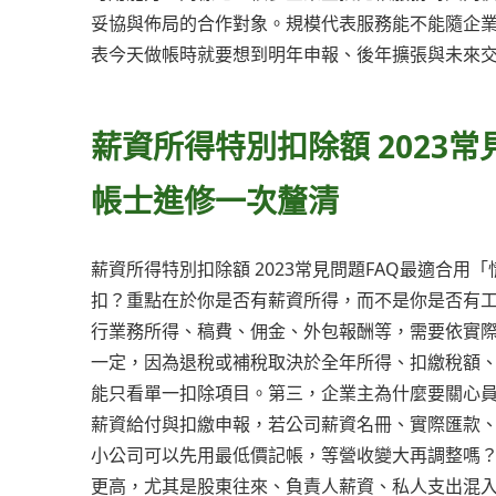
妥協與佈局的合作對象。規模代表服務能不能隨企
表今天做帳時就要想到明年申報、後年擴張與未來
薪資所得特別扣除額 2023
帳士進修一次釐清
薪資所得特別扣除額 2023常見問題FAQ最適合用
扣？重點在於你是否有薪資所得，而不是你是否有
行業務所得、稿費、佣金、外包報酬等，需要依實際
一定，因為退稅或補稅取決於全年所得、扣繳稅額
能只看單一扣除項目。第三，企業主為什麼要關心員
薪資給付與扣繳申報，若公司薪資名冊、實際匯款
小公司可以先用最低價記帳，等營收變大再調整嗎
更高，尤其是股東往來、負責人薪資、私人支出混