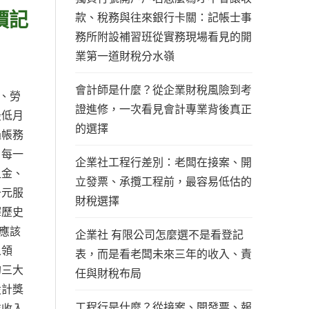
價記
款、稅務與往來銀行卡關：記帳士事
務所附設補習班從實務現場看見的開
業第一道財稅分水嶺
會計師是什麼？從企業財稅風險到考
、勞
證進修，一次看見會計專業背後真正
最低月
的選擇
過帳務
、每一
企業社工程行差別：老闆在接案、開
租金、
立發票、承攬工程前，最容易低估的
千元服
財稅選擇
釋歷史
應該
企業社 有限公司怎麼選不是看登記
人領
表，而是看老闆未來三年的收入、責
的三大
任與財稅布局
設計獎
工程行是什麼？從接案、開發票、報
業收入