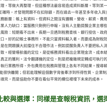
處理，等做大再整理，但這種想法最容易造成資料斷層。等到某
是否正確時，才發現問題不在扣除額，而在過去一年甚至多年收入與
稅務斷層：帳上有資料，但資料之間沒有邏輯，營收、薪資、費
專業人力缺口：當服務只剩例行申報，沒有人主動提醒企業主哪
性風險：短期看不出來，長期一旦遇到稅務查核、銀行授信、政
破口。好的記帳士事務所，不能只當資料輸入者，而要成為財稅
，是在問題擴大前擋住不合理作法，例如提醒負責人不要把私人
一致。經營導航儀的定位，是從帳務資料看出企業現金流、成本
是真正的獲利。法令翻譯機的定位，則是把複雜規定轉成可執行
、執行業務所得、外包費用在稅務與管理上各有不同結果。搜尋
，可能很快離開；但若能理解這個數字背後牽涉到所得性質、企業制
格填完，而是協助你不要在看似平常的欄位裡埋下未來的成本。
的比較與選擇：同樣是查報稅資訊，選