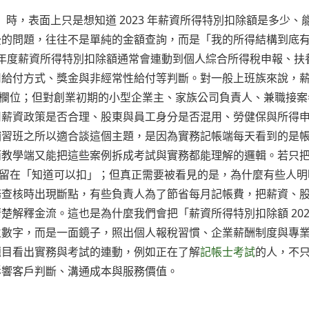
23」時，表面上只是想知道 2023 年薪資所得特別扣除額是多少、
後的問題，往往不是單純的金額查詢，而是「我的所得結構到底
3 年度薪資所得特別扣除額通常會連動到個人綜合所得稅申報、扶
司給付方式、獎金與非經常性給付等判斷。對一般上班族來說，
出的欄位；但對創業初期的小型企業主、家族公司負責人、兼職接案
司薪資政策是否合理、股東與員工身分是否混用、勞健保與所得
補習班之所以適合談這個主題，是因為實務記帳端每天看到的是
而教學端又能把這些案例拆成考試與實務都能理解的邏輯。若只
易停留在「知道可以扣」；但真正需要被看見的是，為什麼有些人明
務查核時出現斷點，有些負責人為了節省每月記帳費，把薪資、
楚解釋金流。這也是為什麼我們會把「薪資所得特別扣除額 202
立數字，而是一面鏡子，照出個人報稅習慣、企業薪酬制度與專
題目看出實務與考試的連動，例如正在了解
記帳士考試
的人，不
影響客戶判斷、溝通成本與服務價值。