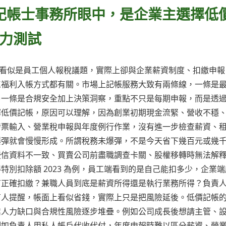
在記帳士事務所眼中，是企業主選擇低
力測試
3 看似是員工個人報稅議題，實際上卻與企業薪資制度、扣繳申報
工福利入帳方式都有關。市場上記帳服務大致有兩條線，一條是
另一條是合規安全加上決策洞察，重點不只是每期申報，而是透
擇低價記帳，原因可以理解，因為創業初期現金流緊、營收不穩
發票輸入、營業稅申報與年度例行作業，沒有進一步檢查薪資、
爆彈就會慢慢形成。所謂稅務未爆彈，不是今天省下幾百元或幾
授信資料不一致、買賣公司前盡職調查卡關、股權移轉時無法解
別扣除額 2023 為例，員工端看到的是自己能扣多少，企業端
有正確扣繳？兼職人員到底是薪資所得還是執行業務所得？負責
有人提醒，帳面上看似省錢，實際上只是把風險延後。低價記帳
業人力缺口與合規性風險逐步堆疊。例如公司成長後想請主管、
例如負責人用私人帳戶代收代付，年度申報時難以區分薪資、營