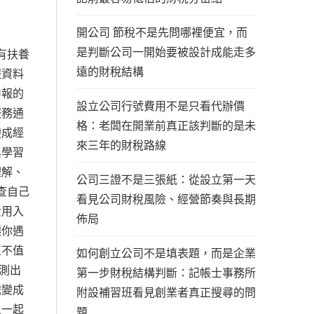
開公司 節稅不是先問哪裡便宜，而
是判斷公司一開始要被設計成能走多
有扶養
遠的財稅結構
報資料
申報的
設立公司行號費用不是只看代辦價
服務通
格：老闆在開業前真正該判斷的是未
變成經
來三年的財稅路線
與學習
理解、
公司三證不是三張紙：從設立第一天
查自己
看見公司財稅風險、經營節奏與長期
費用入
佈局
讓你遇
值不值
如何創立公司不是填表題，而是企業
測出
第一步財稅結構判斷：記帳士事務所
識變成
附設補習班看見創業者真正搜尋的問
上一起
題