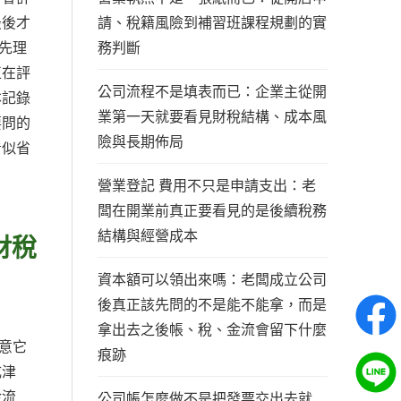
請、稅籍風險到補習班課程規劃的實
最後才
務判斷
先理
正在評
公司流程不是填表而已：企業主從開
本記錄
業第一天就要看見財稅結構、成本風
要問的
險與長期佈局
看似省
營業登記 費用不只是申請支出：老
闆在開業前真正要看見的是後續稅務
結構與經營成本
財稅
資本額可以領出來嗎：老闆成立公司
後真正該先問的不是能不能拿，而是
拿出去之後帳、稅、金流會留下什麼
意它
痕跡
成津
金流
公司帳怎麼做不是把發票交出去就