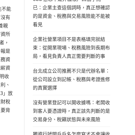
已：企業主查這個詞時，真正想確認
能不能
的是資金、稅務與交易風險能不能被
有沒有
看見
養親
薪資所
企業社營業項目不是表格填完就結
者，
束：從開業現場、稅務風險到長期布
申報是
局，看見負責人真正需要判斷的事
帳務資
把薪資
台北成立公司推薦不只是代辦名單：
明收
從公司設立到記帳、稅務與考證進修
股利、
的真實選擇
3」放
業財稅
沒有營業登記可以開收據嗎：老闆收
只要背
到客人要憑證時，真正該先判斷的是
交易身分、稅籍狀態與未來風險
獨資行號開戶戶名怎麼寫才不會讓收