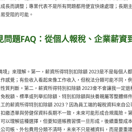
業成長而調整；專業代表不是所有問題都用便宜快速處理；長期
交易受阻的可能。
常見問題FAQ：從個人報稅、企業薪資
「情境」來理解。第一，薪資所得特別扣除額 2023是不是每個人
工作感覺；有些收入看起來像工作收入，但稅法分類可能不同，
性質判斷。第二，薪資所得特別扣除額 2023會不會讓我一定退
、免稅額、標準或列舉扣除額、特別扣除額與扶養親屬等整體條
工的薪資所得特別扣除額 2023？因為員工端的報稅資料來自公
、扣繳憑單與勞健保資料長期不一致，未來可能形成合規風險。
？可以理解這種選擇，但要知道帳務習慣一旦形成，後續重整成
入公司帳、外包費用分類不清時，未來不只是補資料，而是要重