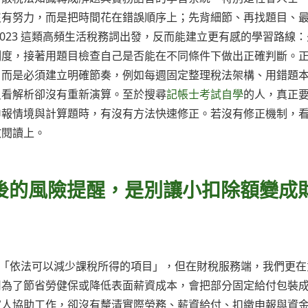
沒有努力，而是把時間花在錯誤順序上；先背細節、再找題目、
023 這類高頻生活稅務詞出發，反而能建立更有感的學習路線：
制度，接著用題目檢查自己是否能在不同條件下做出正確判斷。
，而是必須建立明確節奏，例如每週固定整理稅法架構、用錯題
只看解析卻沒有重新演算。至於搜尋
記帳士考試自學
的人，真正
申報情境與計算題時，有沒有方法快速修正。若沒有修正機制，
效閱讀上。
背後的風險提醒，是別讓小扣除額變成
解為「依法可以減少課稅所得的項目」，但在財稅服務端，我們更在
司為了節省勞健保或降低表面薪資成本，會把部分固定給付包裝
家人協助工作，卻沒有釐清實際勞務、薪資給付、扣繳申報與資