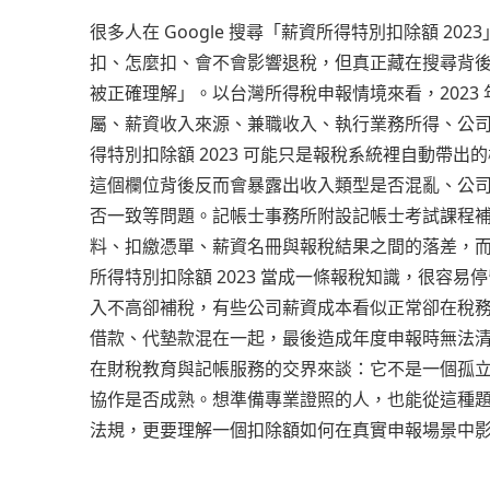
很多人在 Google 搜尋「薪資所得特別扣除額 20
扣、怎麼扣、會不會影響退稅，但真正藏在搜尋背
被正確理解」。以台灣所得稅申報情境來看，202
屬、薪資收入來源、兼職收入、執行業務所得、公
得特別扣除額 2023 可能只是報稅系統裡自動帶
這個欄位背後反而會暴露出收入類型是否混亂、公
否一致等問題。記帳士事務所附設記帳士考試課程
料、扣繳憑單、薪資名冊與報稅結果之間的落差，
所得特別扣除額 2023 當成一條報稅知識，很容
入不高卻補稅，有些公司薪資成本看似正常卻在稅
借款、代墊款混在一起，最後造成年度申報時無法清
在財稅教育與記帳服務的交界來談：它不是一個孤
協作是否成熟。想準備專業證照的人，也能從這種
法規，更要理解一個扣除額如何在真實申報場景中