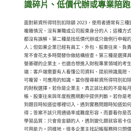
識碎片、低價代辦或專業陪跑
面對薪資所得特別扣除額 2023，使用者通常有
複雜情況、沒有兼職或公司股東身分的人；這種方
都沒有誤解。第二種是找低價代辦或只做例行申報
人；但如果企業已經有員工、外包、股東往來、負
常不會花太多時間替你做結構檢查。第三種是選擇
營基礎的企業主，也適合想進入財稅專業領域的考
端：客戶端需要有人看懂公司資料、提前辨識風險
可複習、可應用的知識。當你搜尋薪資所得特別扣除
的財稅選擇。若你是企業主，真正該比較的不是每
帳、股東往來與年度稅務規劃中提供判斷。若你是
到題目時知道從哪裡切入、遇到實務問題時知道如
得；答案不該只用通過率或難度形容，而要看你是否找
學習品質：只會背金額的人，遇到變化題就容易卡
可用能力。同樣地，很多企業主找記帳服務時只問