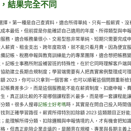
，結果完全不同
三種選擇。第一種是自己查資料，適合所得單純、只有一般薪資、沒
式成本最低，但前提是你能確認自己適用的年度、所得類型與申
的服務，適合帳務量很小、交易型態非常單純、短期只需要完成
責人薪資、租金支出、跨年度款項，就不能只看月費，因為便宜
具備記帳、稅務申報與教育訓練能力的專業團隊，適合想把帳務
生。記帳士事務所附設補習班的特殊性，在於它同時理解客戶端
、協助建立長期合規制度；學習端需要有人把真實案例整理成可
額 2023，你可以只拿到一個答案，也可以順著這個問題重新檢
月記帳費差多少，而是這個服務能不能在薪資制度、扣繳申報、
考生，真正該比較的不是哪個課程影片最多，而是哪一套課程能
何分類。很多人搜尋
記帳士好考嗎
時，其實是在問自己投入時間
到正確學習路徑。薪資所得特別扣除額 2023 這類題目正好能
住；能理解所得分類、扣除邏輯與申報情境的人，才有機會把知
價格，但真正能陪企業走遠的，是願意在規模、專業與長期主義