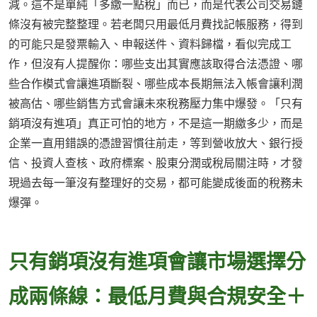
減。這不是單純「多繳一點稅」而已，而是代表公司交易鏈
條沒有被完整整理。若老闆只用最低月費找記帳服務，得到
的可能只是發票輸入、申報送件、資料歸檔，看似完成工
作，但沒有人提醒你：哪些支出其實應該取得合法憑證、哪
些合作模式會讓進項斷裂、哪些成本長期無法入帳會讓利潤
被高估、哪些銷售方式會讓未來稅務壓力集中爆發。「只有
銷項沒有進項」真正可怕的地方，不是這一期繳多少，而是
企業一直用錯誤的憑證習慣往前走，等到營收放大、銀行授
信、投資人查核、政府標案、股東分潤或稅局關注時，才發
現過去每一筆沒有整理好的交易，都可能變成後面的稅務未
爆彈。
只有銷項沒有進項會讓市場選擇分
成兩條線：最低月費與合規安全＋