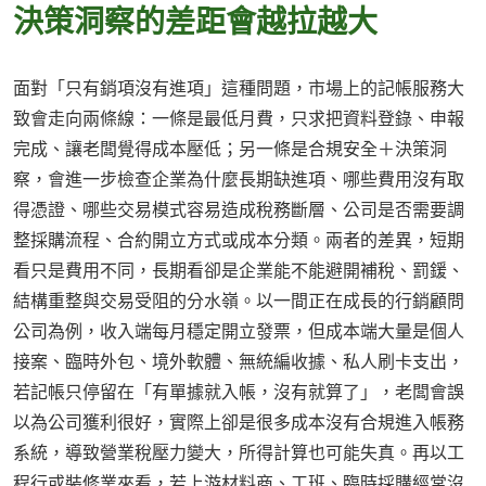
決策洞察的差距會越拉越大
面對「只有銷項沒有進項」這種問題，市場上的記帳服務大
致會走向兩條線：一條是最低月費，只求把資料登錄、申報
完成、讓老闆覺得成本壓低；另一條是合規安全＋決策洞
察，會進一步檢查企業為什麼長期缺進項、哪些費用沒有取
得憑證、哪些交易模式容易造成稅務斷層、公司是否需要調
整採購流程、合約開立方式或成本分類。兩者的差異，短期
看只是費用不同，長期看卻是企業能不能避開補稅、罰鍰、
結構重整與交易受阻的分水嶺。以一間正在成長的行銷顧問
公司為例，收入端每月穩定開立發票，但成本端大量是個人
接案、臨時外包、境外軟體、無統編收據、私人刷卡支出，
若記帳只停留在「有單據就入帳，沒有就算了」，老闆會誤
以為公司獲利很好，實際上卻是很多成本沒有合規進入帳務
系統，導致營業稅壓力變大，所得計算也可能失真。再以工
程行或裝修業來看，若上游材料商、工班、臨時採購經常沒