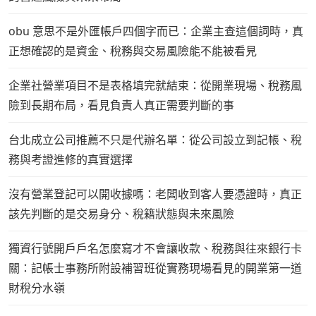
obu 意思不是外匯帳戶四個字而已：企業主查這個詞時，真
正想確認的是資金、稅務與交易風險能不能被看見
企業社營業項目不是表格填完就結束：從開業現場、稅務風
險到長期布局，看見負責人真正需要判斷的事
台北成立公司推薦不只是代辦名單：從公司設立到記帳、稅
務與考證進修的真實選擇
沒有營業登記可以開收據嗎：老闆收到客人要憑證時，真正
該先判斷的是交易身分、稅籍狀態與未來風險
獨資行號開戶戶名怎麼寫才不會讓收款、稅務與往來銀行卡
關：記帳士事務所附設補習班從實務現場看見的開業第一道
財稅分水嶺