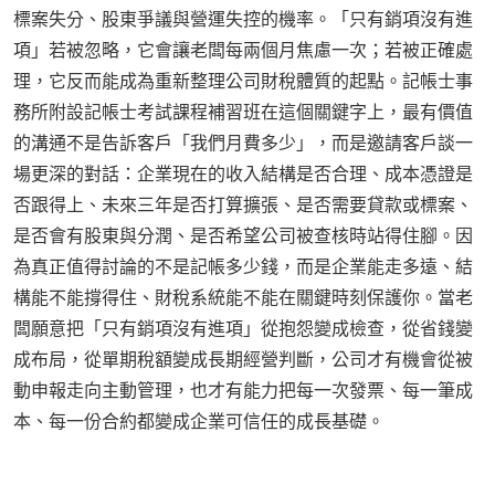
標案失分、股東爭議與營運失控的機率。「只有銷項沒有進
項」若被忽略，它會讓老闆每兩個月焦慮一次；若被正確處
理，它反而能成為重新整理公司財稅體質的起點。記帳士事
務所附設記帳士考試課程補習班在這個關鍵字上，最有價值
的溝通不是告訴客戶「我們月費多少」，而是邀請客戶談一
場更深的對話：企業現在的收入結構是否合理、成本憑證是
否跟得上、未來三年是否打算擴張、是否需要貸款或標案、
是否會有股東與分潤、是否希望公司被查核時站得住腳。因
為真正值得討論的不是記帳多少錢，而是企業能走多遠、結
構能不能撐得住、財稅系統能不能在關鍵時刻保護你。當老
闆願意把「只有銷項沒有進項」從抱怨變成檢查，從省錢變
成布局，從單期稅額變成長期經營判斷，公司才有機會從被
動申報走向主動管理，也才有能力把每一次發票、每一筆成
本、每一份合約都變成企業可信任的成長基礎。