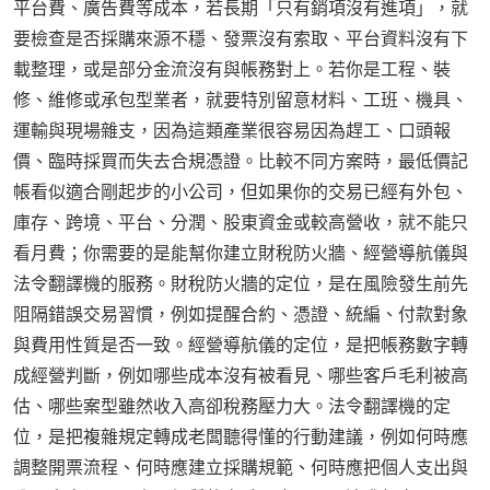
平台費、廣告費等成本，若長期「只有銷項沒有進項」，就
要檢查是否採購來源不穩、發票沒有索取、平台資料沒有下
載整理，或是部分金流沒有與帳務對上。若你是工程、裝
修、維修或承包型業者，就要特別留意材料、工班、機具、
運輸與現場雜支，因為這類產業很容易因為趕工、口頭報
價、臨時採買而失去合規憑證。比較不同方案時，最低價記
帳看似適合剛起步的小公司，但如果你的交易已經有外包、
庫存、跨境、平台、分潤、股東資金或較高營收，就不能只
看月費；你需要的是能幫你建立財稅防火牆、經營導航儀與
法令翻譯機的服務。財稅防火牆的定位，是在風險發生前先
阻隔錯誤交易習慣，例如提醒合約、憑證、統編、付款對象
與費用性質是否一致。經營導航儀的定位，是把帳務數字轉
成經營判斷，例如哪些成本沒有被看見、哪些客戶毛利被高
估、哪些案型雖然收入高卻稅務壓力大。法令翻譯機的定
位，是把複雜規定轉成老闆聽得懂的行動建議，例如何時應
調整開票流程、何時應建立採購規範、何時應把個人支出與