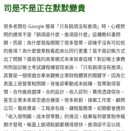
司是不是正在默默變貴
很多老闆在 Google 搜尋「只有銷項沒有進項」時，心裡想
問的通常不是「銷項是什麼、進項是什麼」這種教科書問
題，而是：為什麼我每期開了很多發票，卻幾乎沒有可扣抵
的進項？為什麼營業稅看起來比同行更重？是不是記帳方式
出了問題？還是我的商業模式本來就會這樣？對記帳士事務
所附設記帳士考試課程補習班來說，「只有銷項沒有進項」
其實是一個很適合拿來觀察企業財稅體質的關鍵字，因為它
表面上是營業稅問題，背後卻牽動成本結構、發票取得習
慣、合作廠商選擇、合約設計、收入認列、費用憑證保存，
甚至企業未來是否適合擴張。很多新創、接案工作室、顧問
公司、電商賣家、工程承包商、課程服務業，初期都會遇到
「收入很明顯、成本很零散」的情況，結果每到營業稅申報
期才發現，帳面上銷項稅額累積得很快，進項卻不足以抵