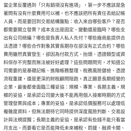
當企業反覆遇到「只有銷項沒有進項」，第一步不應該是急
著問有沒有什麼費用可以補，也不應該把所有責任丟給記帳
人員，而是要回到交易結構盤點：收入來自哪些客戶？是否
都需要開立發票？成本支出是固定、變動還是臨時？哪些支
出有公司統編？哪些是負責人私人先付？哪些廠商能提供合
法憑證？哪些合作對象其實長期存在卻沒有正式合約？哪些
費用雖然真實發生，卻因為付款方式、抬頭、憑證類型或資
料保存不完整而無法被好好處理？這些問題問完，才知道公
司需要的是基礎記帳、進階帳務整理、稅務風險健檢、憑證
流程重建，還是更深的財稅顧問陪跑。真正願意長期經營的
企業，最後都會面臨三種妥協：規模、專業、長期主義。規
模的妥協，是承認公司變大後不能再用個人接案時期的方式
管理發票與成本；專業的妥協，是承認低價服務可以處理低
複雜度資料，但無法期待它同時提供深度風險判斷、交易設
計與法規提醒；長期主義的妥協，是承認有些錢不能只看當
月支出，而要看它是否能降低未來補稅、罰鍰、融資卡關、