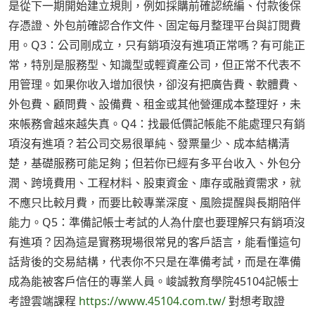
是從下一期開始建立規則，例如採購前確認統編、付款後保
存憑證、外包前確認合作文件、固定每月整理平台與訂閱費
用。Q3：公司剛成立，只有銷項沒有進項正常嗎？有可能正
常，特別是服務型、知識型或輕資產公司，但正常不代表不
用管理。如果你收入增加很快，卻沒有把廣告費、軟體費、
外包費、顧問費、設備費、租金或其他營運成本整理好，未
來帳務會越來越失真。Q4：找最低價記帳能不能處理只有銷
項沒有進項？若公司交易很單純、發票量少、成本結構清
楚，基礎服務可能足夠；但若你已經有多平台收入、外包分
潤、跨境費用、工程材料、股東資金、庫存或融資需求，就
不應只比較月費，而要比較專業深度、風險提醒與長期陪伴
能力。Q5：準備記帳士考試的人為什麼也要理解只有銷項沒
有進項？因為這是實務現場很常見的客戶語言，能看懂這句
話背後的交易結構，代表你不只是在準備考試，而是在準備
成為能被客戶信任的專業人員。峻誠教育學院45104記帳士
考證雲端課程
https://www.45104.com.tw/
對想考取證