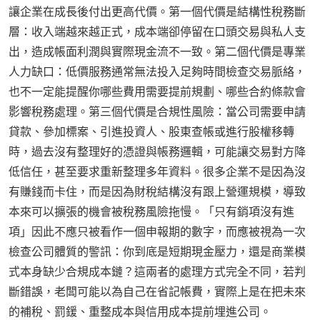
讓企業在成長後付出更高代價。第一個代價是結構性稅務斷
層：收入端越來越正式，成本端卻停留在口頭交易與私人支
出，造成帳面利潤與實際現金流不一致。第二個代價是專業
人力缺口：低價服務通常無法投入足夠時間檢查交易脈絡，
也不一定能提醒你哪些費用需要提前規劃、哪些合約條款會
影響稅務處理。第三個代價是合規性風險：當公司需要申請
貸款、參加標案、引進投資人、股東查帳或進行股權移轉
時，過去沒有整理好的憑證與帳務邏輯，可能讓交易對方降
低信任，甚至要求重新整理多年資料。很多企業不是因為沒
有賺錢而卡住，而是因為財稅結構沒有跟上營運規模，導致
本來可以擴張的機會被稅務風險拖慢。「只有銷項沒有進
項」因此不應只被看作一個申報期的數字，而應被視為一次
檢查公司體質的警訊：你到底是短期現金壓力，還是商業模
式本身缺少合規成本鏈？這兩者的處理方式完全不同，若判
斷錯誤，老闆可能以為自己在省記帳費，實際上是在把未來
的補稅、罰鍰、重整成本與信用成本提前埋進公司。