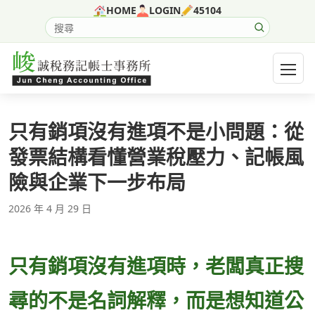
跳至主要內容
HOME
LOGIN
45104
搜尋網站內容
開啟選
只有銷項沒有進項不是小問題：從
發票結構看懂營業稅壓力、記帳風
險與企業下一步布局
2026 年 4 月 29 日
只有銷項沒有進項時，老闆真正搜
尋的不是名詞解釋，而是想知道公