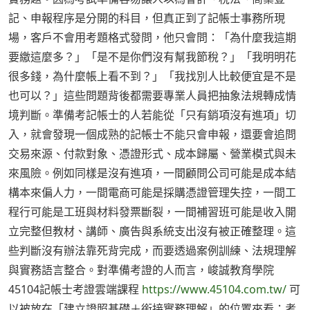
記、申報程序是分開的科目，但真正到了記帳士事務所現
場，客戶不會用考題格式發問，他只會問：「為什麼我這期
要繳這麼多？」「是不是你們沒有幫我節稅？」「我明明花
很多錢，為什麼帳上看不到？」「我找別人比較便宜是不是
也可以？」這些問題背後都需要專業人員把抽象法規轉成情
境判斷。準備考記帳士的人若能從「只有銷項沒有進項」切
入，就會發現一個成熟的記帳士不能只會申報，還要會追問
交易來源、付款對象、憑證形式、成本歸屬、營業模式與未
來風險。例如同樣是沒有進項，一間顧問公司可能是成本結
構本來偏人力，一間電商可能是採購憑證管理失控，一間工
程行可能是工班與材料發票斷裂，一間補習班可能是收入開
立完整但教材、講師、廣告與系統支出沒有被正確整理。這
些判斷沒有辦法靠死背完成，而要透過案例訓練、法規理解
與實務語言整合。對準備考證的人而言，峻誠教育學院
45104記帳士考證雲端課程
https://www.45104.com.tw/
可
以被放在「建立證照基礎＋銜接實務理解」的位置來看：考