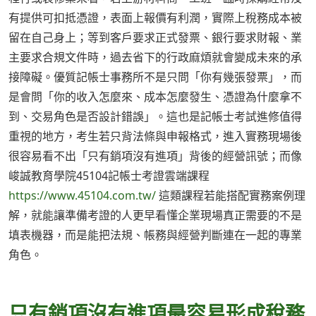
有提供可扣抵憑證，表面上報價有利潤，實際上稅務成本被
留在自己身上；等到客戶要求正式發票、銀行要求財報、業
主要求合規文件時，過去省下的行政麻煩就會變成未來的承
接障礙。優質記帳士事務所不是只問「你有幾張發票」，而
是會問「你的收入怎麼來、成本怎麼發生、憑證為什麼拿不
到、交易角色是否設計錯誤」。這也是記帳士考試進修值得
重視的地方，考生若只背法條與申報格式，進入實務現場後
很容易看不出「只有銷項沒有進項」背後的經營訊號；而像
峻誠教育學院45104記帳士考證雲端課程
https://www.45104.com.tw/
這類課程若能搭配實務案例理
解，就能讓準備考證的人更早看懂企業現場真正需要的不是
填表機器，而是能把法規、帳務與經營判斷連在一起的專業
角色。
只有銷項沒有進項最容易形成稅務