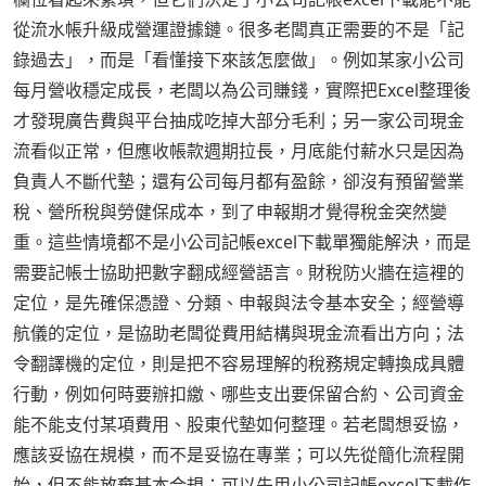
從流水帳升級成營運證據鏈。很多老闆真正需要的不是「記
錄過去」，而是「看懂接下來該怎麼做」。例如某家小公司
每月營收穩定成長，老闆以為公司賺錢，實際把Excel整理後
才發現廣告費與平台抽成吃掉大部分毛利；另一家公司現金
流看似正常，但應收帳款週期拉長，月底能付薪水只是因為
負責人不斷代墊；還有公司每月都有盈餘，卻沒有預留營業
稅、營所稅與勞健保成本，到了申報期才覺得稅金突然變
重。這些情境都不是小公司記帳excel下載單獨能解決，而是
需要記帳士協助把數字翻成經營語言。財稅防火牆在這裡的
定位，是先確保憑證、分類、申報與法令基本安全；經營導
航儀的定位，是協助老闆從費用結構與現金流看出方向；法
令翻譯機的定位，則是把不容易理解的稅務規定轉換成具體
行動，例如何時要辦扣繳、哪些支出要保留合約、公司資金
能不能支付某項費用、股東代墊如何整理。若老闆想妥協，
應該妥協在規模，而不是妥協在專業；可以先從簡化流程開
始，但不能放棄基本合規；可以先用小公司記帳excel下載作