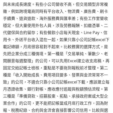
與未來成長速度。有些小公司營收不高，但交易類型非常複
雜，例如跨境電商同時有平台收入、物流費、廣告費、刷卡
手續費、退貨退款、海外服務費與匯率差；有些工作室營收
穩定，但大量使用外包人員，涉及勞務報酬、扣繳憑單、二
代健保與合約留存；有些餐飲小店每天現金、Line Pay、信
用卡、外送平台收入混在一起，如果只靠小公司記帳excel下
載記總額，月底很容易對不起來。比較務實的選擇方式，是
先把企業分成三種情境。第一種是「交易單純、筆數少、老
闆願意每週整理」的公司，可以先用Excel建立收支底稿，再
固定交給記帳士檢核，重點是不要拖到報稅前才整理。第二
種是「收入開始成長、費用項目變多、發票與金流常常不一
致」的公司，不適合只靠小公司記帳excel下載，應該建立每
月憑證收集、銀行對帳、應收應付追蹤與稅額預估流程。第
三種是「準備貸款、招募股東、拓點、承接政府案或大型企
業合作」的公司，更不能把記帳當成月底行政工作，因為財
報、稅務紀錄、合約與金流會直接影響公司信用。比較與選