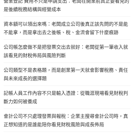
營業登記 費用不只是申請支出：老闆在開業前真正要看見的
是後續稅務結構與經營成本
資本額可以領出來嗎：老闆成立公司後真正該先問的不是能
不能拿，而是拿出去之後帳、稅、金流會留下什麼痕跡
公司帳怎麼做不是把發票交出去就好：老闆從第一筆收入就
該看見的財稅佈局與風險判斷
公司類型不是表格題，而是創業第一天就會影響稅務、責任
與未來成長的選擇題
記帳人員工作內容不只是輸入憑證：從職涯現場看見財稅判
斷力如何被養成
會計公司不只處理發票與報稅：企業主搜尋會計公司時，真
正想知道的是誰能陪你看見財稅風險與成長佈局