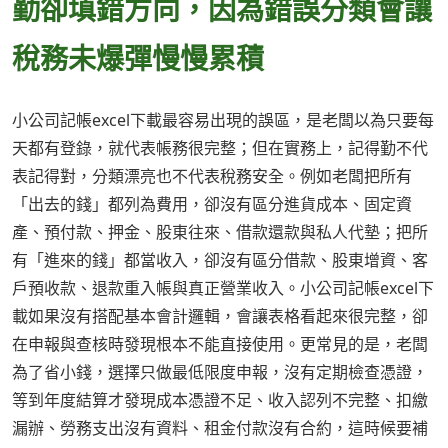
勤卻填錯方向，因為錯誤分類會讓
稅務未爆彈慢慢累積
小公司記帳excel下載最容易出現的誤區，是老闆以為只要每
天都有登錄，就代表帳務很完整；但在實務上，記得勤不代
表記得對，分類漂亮也不代表稅務安全。例如老闆把所有
「出去的錢」都列為費用，卻沒有區分進貨成本、固定資
產、預付款、押金、股東往來、借款還款與私人代墊；把所
有「進來的錢」都當收入，卻沒有區分借款、股東增資、客
戶預收款、退款重入帳與真正營業收入。小公司記帳excel下
載如果沒有搭配基本會計邏輯，會讓表格看起來很完整，卻
在申報與查核時發現根本不能直接使用。更常見的是，老闆
為了省小錢，選擇只做最低限度申報，沒有定期檢查憑證，
等到年度結算才發現成本憑證不足、收入認列不完整、扣繳
漏辦、勞務支出沒有資料、租金付款沒有合約，這時候要補