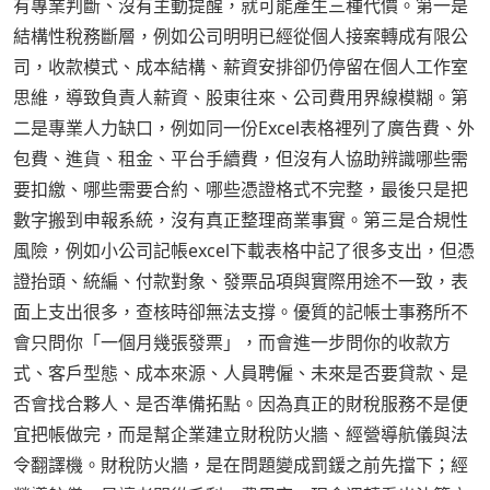
有專業判斷、沒有主動提醒，就可能產生三種代價。第一是
結構性稅務斷層，例如公司明明已經從個人接案轉成有限公
司，收款模式、成本結構、薪資安排卻仍停留在個人工作室
思維，導致負責人薪資、股東往來、公司費用界線模糊。第
二是專業人力缺口，例如同一份Excel表格裡列了廣告費、外
包費、進貨、租金、平台手續費，但沒有人協助辨識哪些需
要扣繳、哪些需要合約、哪些憑證格式不完整，最後只是把
數字搬到申報系統，沒有真正整理商業事實。第三是合規性
風險，例如小公司記帳excel下載表格中記了很多支出，但憑
證抬頭、統編、付款對象、發票品項與實際用途不一致，表
面上支出很多，查核時卻無法支撐。優質的記帳士事務所不
會只問你「一個月幾張發票」，而會進一步問你的收款方
式、客戶型態、成本來源、人員聘僱、未來是否要貸款、是
否會找合夥人、是否準備拓點。因為真正的財稅服務不是便
宜把帳做完，而是幫企業建立財稅防火牆、經營導航儀與法
令翻譯機。財稅防火牆，是在問題變成罰鍰之前先擋下；經