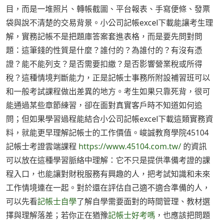
目，而是一堆照片、轉帳截圖、平台報表、手寫便條、發票
袋與說不清楚的交易背景。小公司記帳excel下載能讓考生理
解，實務記帳不是把題庫答案套進表格，而是要先問對問
題：這筆錢的性質是什麼？誰付的？為誰付的？有沒有憑
證？能不能列支？是否需要扣繳？是否影響營業稅或所得
稅？這種情境判斷能力，正是記帳士事務所附設補習班可以
和一般考試課程做出差異的地方。考生如果只靠死背，很可
能通過某些章節練習，卻在面對真實客戶時不知道如何追
問；但如果學習過程能結合小公司記帳excel下載這類實務資
料，就能更早理解記帳士的工作價值。峻誠教育學院45104
記帳士考證雲端課程
https://www.45104.com.tw/
的資訊
可以放在這種學習脈絡中理解：它不只是提供準備考證的課
程入口，也能讓對財稅服務有興趣的人，把考試知識和未來
工作情境連在一起。對於還在評估自己適不適合準備的人，
可以先看
記帳士自學
了解自學需要面對的時間管理、教材選
擇與理解落差；若你正在猶豫
記帳士好考嗎
，也應該把問題