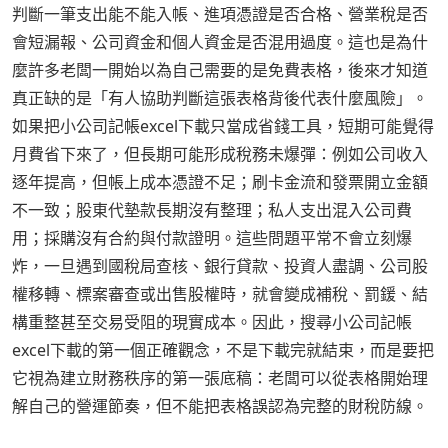
判斷一筆支出能不能入帳、進項憑證是否合格、營業稅是否
會短漏報、公司資金和個人資金是否混用過度。這也是為什
麼許多老闆一開始以為自己需要的是免費表格，後來才知道
真正缺的是「有人協助判斷這張表格背後代表什麼風險」。
如果把小公司記帳excel下載只當成省錢工具，短期可能覺得
月費省下來了，但長期可能形成稅務未爆彈：例如公司收入
逐年提高，但帳上成本憑證不足；刷卡金流和發票開立金額
不一致；股東代墊款長期沒有整理；私人支出混入公司費
用；採購沒有合約與付款證明。這些問題平常不會立刻爆
炸，一旦遇到國稅局查核、銀行貸款、投資人盡調、公司股
權移轉、標案審查或出售股權時，就會變成補稅、罰鍰、結
構重整甚至交易受阻的現實成本。因此，搜尋小公司記帳
excel下載的第一個正確觀念，不是下載完就結束，而是要把
它視為建立財務秩序的第一張底稿：老闆可以從表格開始理
解自己的營運節奏，但不能把表格誤認為完整的財稅防線。