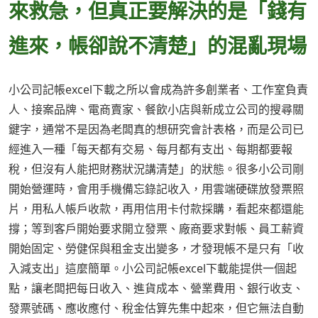
來救急，但真正要解決的是「錢有
進來，帳卻說不清楚」的混亂現場
小公司記帳excel下載之所以會成為許多創業者、工作室負責
人、接案品牌、電商賣家、餐飲小店與新成立公司的搜尋關
鍵字，通常不是因為老闆真的想研究會計表格，而是公司已
經進入一種「每天都有交易、每月都有支出、每期都要報
稅，但沒有人能把財務狀況講清楚」的狀態。很多小公司剛
開始營運時，會用手機備忘錄記收入，用雲端硬碟放發票照
片，用私人帳戶收款，再用信用卡付款採購，看起來都還能
撐；等到客戶開始要求開立發票、廠商要求對帳、員工薪資
開始固定、勞健保與租金支出變多，才發現帳不是只有「收
入減支出」這麼簡單。小公司記帳excel下載能提供一個起
點，讓老闆把每日收入、進貨成本、營業費用、銀行收支、
發票號碼、應收應付、稅金估算先集中起來，但它無法自動