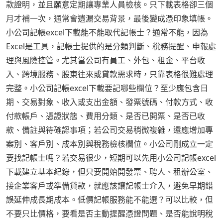
款證明，並且願意定期讓專業人員檢核。只下載表格卻三個
月才補一次，通常會遺漏交易背景，最後變成憑印象填帳。
小公司記帳excel下載能不能取代記帳士？通常不能，因為
Excel是工具，記帳士提供的是分類判斷、稅務提醒、申報處
理與風險控管。尤其當公司有員工、外包、租金、平台收
入、跨境服務、股東往來或貸款需求時，只靠表格很難處理
完整。小公司記帳excel下載要記哪些欄位？至少應包含日
期、交易對象、收入或支出金額、發票號碼、付款方式、收
付款帳戶、憑證狀態、費用分類、是否已開票、是否已收
款、備註與待確認事項；若公司交易稍微複雜，還應增加專
案別、客戶別、成本別與稅務檢核欄位。小公司剛成立一定
要找記帳士嗎？若交易很少，短期可以先用小公司記帳excel
下載建立基本紀錄，但只要開始開發票、聘人、租辦公室、
接企業客戶或準備貸款，就應該讓記帳士介入，避免早期錯
誤延伸成長期成本。低價記帳服務能不能選？可以比較，但
不要只比價格，要看是否主動提醒憑證問題、是否能說明稅