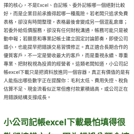
擇的核心，不是Excel、自記帳、委外記帳哪一個絕對比較
好，而是企業目前承擔得起哪一種風險。若老闆只追求免費
表格，卻沒有時間整理，表格最後會變成另一個混亂倉庫；
若委外給低價服務，卻沒有任何財稅溝通，帳務可能只是被
動申報；若願意和專業記帳士建立固定討論節奏，即使公司
還小，也能提早把錯誤交易習慣修正。真正適合長期合作的
優質客戶，不一定是營收最大的客戶，而是重視永續、尊重
專業、把財稅視為投資的經營者。這類老闆知道，小公司記
帳excel下載只是把資料放進同一個容器，真正有價值的是有
人能指出哪些數字正在提醒你：毛利太低、費用失控、稅負
估算不足、現金流看似正常但應付款累積過高，或公司正在
用錯誤結構支撐成長。
小公司記帳excel下載最怕填得很