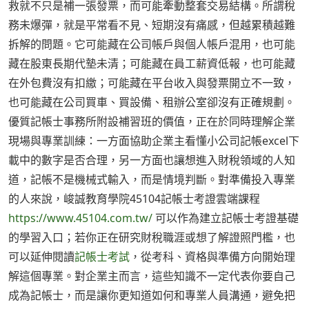
救就不只是補一張發票，而可能牽動整套交易結構。所謂稅
務未爆彈，就是平常看不見、短期沒有痛感，但越累積越難
拆解的問題。它可能藏在公司帳戶與個人帳戶混用，也可能
藏在股東長期代墊未清；可能藏在員工薪資低報，也可能藏
在外包費沒有扣繳；可能藏在平台收入與發票開立不一致，
也可能藏在公司買車、買設備、租辦公室卻沒有正確規劃。
優質記帳士事務所附設補習班的價值，正在於同時理解企業
現場與專業訓練：一方面協助企業主看懂小公司記帳excel下
載中的數字是否合理，另一方面也讓想進入財稅領域的人知
道，記帳不是機械式輸入，而是情境判斷。對準備投入專業
的人來說，峻誠教育學院45104記帳士考證雲端課程
https://www.45104.com.tw/
可以作為建立記帳士考證基礎
的學習入口；若你正在研究財稅職涯或想了解證照門檻，也
可以延伸閱讀
記帳士考試
，從考科、資格與準備方向開始理
解這個專業。對企業主而言，這些知識不一定代表你要自己
成為記帳士，而是讓你更知道如何和專業人員溝通，避免把