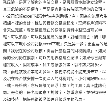
務風險、是否了解你的產業交易、是否願意協助建立流程。
真正危險的不是便宜，而是便宜到沒有時間理解你的公司。
小公司記帳excel下載對考生有幫助嗎？有，因為它能讓考生
把課本裡的會計、稅法與實務交易連起來，理解客戶資料不
會天生完整，專業價值就在於從混亂資料中整理出可以申
報、可以追蹤、可以提醒風險的結構。對老闆而言，問「哪
裡可以下載小公司記帳excel下載」只是第一步；更重要的是
問「我現在的公司規模，需要什麼程度的財稅防線」。如果
你的公司仍在摸索，可以先用表格建立紀律；如果你已經有
穩定收入、固定成本、員工或擴張計畫，就不該只談多少
錢，而應該談企業能走多遠、帳務結構能不能支撐未來，以
及現在是否該安排一次更深入的財稅對話。小公司記帳excel
下載不是終點，它只是讓問題浮上檯面的工具；真正能讓公
司走得久的，是老闆願意面對數字、尊重專業，並在還來得
及調整時，把帳務從被動整理升級成主動佈局。