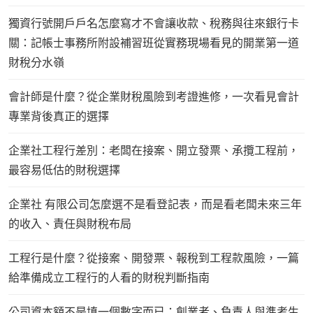
獨資行號開戶戶名怎麼寫才不會讓收款、稅務與往來銀行卡
關：記帳士事務所附設補習班從實務現場看見的開業第一道
財稅分水嶺
會計師是什麼？從企業財稅風險到考證進修，一次看見會計
專業背後真正的選擇
企業社工程行差別：老闆在接案、開立發票、承攬工程前，
最容易低估的財稅選擇
企業社 有限公司怎麼選不是看登記表，而是看老闆未來三年
的收入、責任與財稅布局
工程行是什麼？從接案、開發票、報稅到工程款風險，一篇
給準備成立工程行的人看的財稅判斷指南
公司資本額不是填一個數字而已：創業者、負責人與準考生