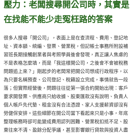
壓力：老闆搜尋開公司時，其實是
在找能不能少走冤枉路的答案
很多人搜尋「開公司」，表面上是在查流程、費用、登記地
址、資本額、統編、發票、營業稅，但記帳士事務所附設補
習班長期接觸創業者與考照學員後會發現，真正讓人焦慮的
不是表格怎麼填，而是「我這樣開公司，之後會不會被稅務
問題追上來？」剛起步的老闆常把開公司想成行政程序，以
為只要名稱預查、公司登記、稅籍設立完成，事情就告一段
落；但實際經營後，問題往往從第一張合約開始出現：客戶
要求開發票、供應商只給收據、股東匯款沒有說明、負責人
個人帳戶先代墊、租金沒有合法憑證、家人支援薪資卻沒有
勞健保安排。這些細節在開公司當下看起來只是小事，年底
整理帳務時卻可能變成費用認列困難、營業稅扣抵不足、股
東往來不清、盈餘分配爭議，甚至影響銀行貸款與投資人盡