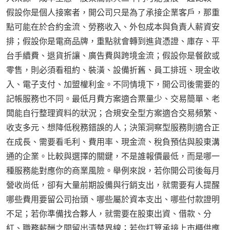
假設你是個人接案者，開公司只是為了承接企業客戶，那重
點可能在於合約金流、勞務收入、外包成本與負責人薪資安
排；假設你是電商品牌，重點就會轉到進貨憑證、庫存、平
台手續費、退貨折讓、廣告費與跨境金流；假設你是餐飲或
零售，則必須看租約、裝潢、設備折舊、員工排班、現金收
入、電子支付、加盟權利金。不同情境下，開公司後需要的
記帳服務也不同。最低月費方案適合票量少、交易簡單、老
闆能自行整理資料的狀況；合規安全型方案適合交易頻繁、
收支多元、想降低稅務錯誤的人；決策洞察型服務則適合正
在成長、需要看毛利、費用率、現金流、稅負預估與股東溝
通的企業。比較與選擇的關鍵，不是誰報價最低，而是哪一
種服務能對應你的商業風險。舉例來說，若你開公司後每月
營收尚低，卻有大量前期設備與行銷支出，就需要有人提醒
哪些費用要留公司抬頭、哪些屬於資本支出、哪些付款證明
不足；若你準備找合夥人，就需要在股東出資、借款、分
紅、職務薪酬之間留出清楚界線；若你打算承接上市櫃供應