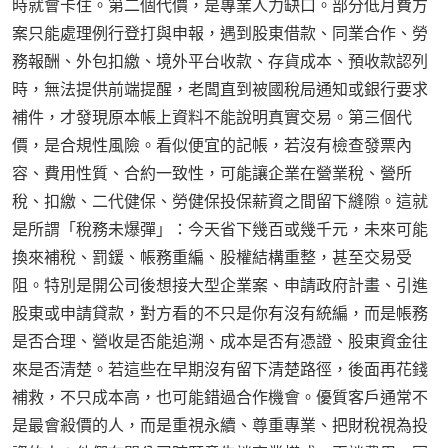
時就會卡住。第二個代價，是專業人力缺口。部分低月費方
案只能處理例行登打與申報，遇到股東借款、同業合作、勞
務報酬、外包扣繳、境外平台收款、存貨成本、預收款認列
時，無法提供前端提醒，老闆直到被國稅局通知或銀行要求
補件，才發現原本帳上資料不能說明真實交易。第三個代
價，是合規性風險。看似便宜的記帳，若沒有檢查發票內
容、費用性質、合約一致性，可能讓企業在營業稅、營所
稅、扣繳、二代健保、勞健保投保薪資之間留下縫隙。這就
是所謂「稅務未爆彈」：今天省下幾百或幾千元，未來可能
換來補稅、罰鍰、帳務重編、股權結構重整，甚至交易受
阻。特別是開公司後想接大型企業案、申請政府計畫、引進
股東或申請貸款，對方看的不只是你有沒有統編，而是帳務
是否合理、營收是否能追溯、成本是否有憑證、股東資金往
來是否清楚。若這些在早期沒有留下清楚路徑，後面再花錢
補救，不只成本高，也可能錯過合作機會。優質客戶通常不
是最會殺價的人，而是重視永續、尊重專業、把財稅視為投