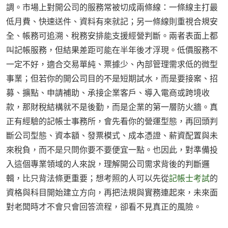
調。市場上對開公司的服務常被切成兩條線：一條線主打最
低月費、快速送件、資料有來就記；另一條線則重視合規安
全、帳務可追溯、稅務安排能支援經營判斷。兩者表面上都
叫記帳服務，但結果差距可能在半年後才浮現。低價服務不
一定不好，適合交易單純、票據少、內部管理需求低的微型
事業；但若你的開公司目的不是短期試水，而是要接案、招
募、擴點、申請補助、承接企業客戶、導入電商或跨境收
款，那財稅結構就不是後勤，而是企業的第一層防火牆。真
正有經驗的記帳士事務所，會先看你的營運型態，再回頭判
斷公司型態、資本額、發票模式、成本憑證、薪資配置與未
來稅負，而不是只問你要不要便宜一點。也因此，對準備投
入這個專業領域的人來說，理解開公司需求背後的判斷邏
輯，比只背法條更重要；想考照的人可以先從
記帳士考試
的
資格與科目開始建立方向，再把法規與實務連起來，未來面
對老闆時才不會只會回答流程，卻看不見真正的風險。