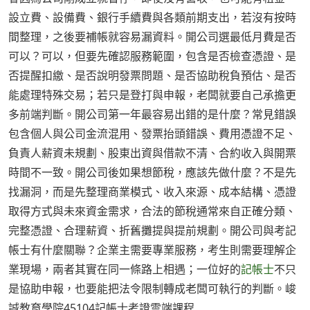
設立費、設備費、銀行手續費與各類前期支出，若沒有按時
間整理，之後要補帳就容易漏資料。開公司選最低月費是否
可以？可以，但要先確認服務範圍，包含是否檢查憑證、是
否提醒扣繳、是否說明發票問題、是否協助稅負預估、是否
能處理特殊交易；若只是登打與申報，老闆就要自己承擔更
多前端判斷。開公司第一年最容易出錯的是什麼？常見錯誤
包含個人與公司金流混用、發票抬頭錯誤、費用憑證不足、
負責人薪資未規劃、股東出資與借款不清、合約收入與開票
時間不一致。開公司後如果想節稅，應該先做什麼？不是先
找漏洞，而是先整理商業模式、收入來源、成本結構、憑證
取得方式與未來資金需求，合法的節稅通常來自正確分類、
完整憑證、合理薪資、折舊攤提與提前規劃。開公司與考記
帳士有什麼關聯？企業主需要專業服務，考生則需要理解企
業現場，兩者其實在同一條路上相遇；一位好的
記帳士
不只
是協助申報，也要能把法令限制轉成老闆可執行的判斷。峻
誠教育學院45104記帳士考證雲端課程