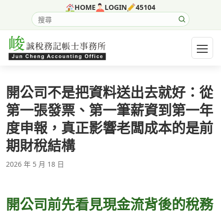
跳至主要內容
HOME
LOGIN
45104
搜尋網站內容
開啟選
開公司不是把資料送出去就好：從
第一張發票、第一筆薪資到第一年
度申報，真正影響老闆成本的是前
期財稅結構
2026 年 5 月 18 日
開公司前先看見現金流背後的稅務