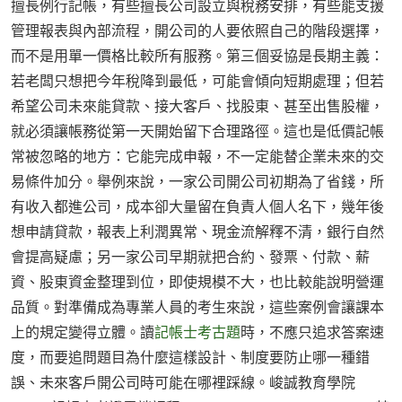
擅長例行記帳，有些擅長公司設立與稅務安排，有些能支援
管理報表與內部流程，開公司的人要依照自己的階段選擇，
而不是用單一價格比較所有服務。第三個妥協是長期主義：
若老闆只想把今年稅降到最低，可能會傾向短期處理；但若
希望公司未來能貸款、接大客戶、找股東、甚至出售股權，
就必須讓帳務從第一天開始留下合理路徑。這也是低價記帳
常被忽略的地方：它能完成申報，不一定能替企業未來的交
易條件加分。舉例來說，一家公司開公司初期為了省錢，所
有收入都進公司，成本卻大量留在負責人個人名下，幾年後
想申請貸款，報表上利潤異常、現金流解釋不清，銀行自然
會提高疑慮；另一家公司早期就把合約、發票、付款、薪
資、股東資金整理到位，即使規模不大，也比較能說明營運
品質。對準備成為專業人員的考生來說，這些案例會讓課本
上的規定變得立體。讀
記帳士考古題
時，不應只追求答案速
度，而要追問題目為什麼這樣設計、制度要防止哪一種錯
誤、未來客戶開公司時可能在哪裡踩線。峻誠教育學院