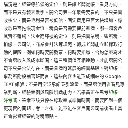
講清楚。經營導航儀的定位，則是讓老闆從帳上看見方向，
而不是只有報表數字。開公司第一年最需要看的，不只是營
收多少，而是毛利是否被低估、固定費用是否太快增加、應
收款是否拖慢現金流、稅負是否需要提前準備、哪一類客戶
其實不賺錢。法令翻譯機的定位，則是把營業稅、營所稅、
扣繳、公司法、商業會計法等規範，轉成老闆能立即採取行
動的提醒，例如何時要開發票、何時要扣繳、合約怎麼寫才
不會讓收入與成本斷開。這三種價值互相連動，才能讓開公
司不只是合法存在，而是具備可延展的經營基礎。對記帳士
事務所附設補習班而言，這些內容也能形成網站的 Google
EEAT 訊號：不是用空泛承諾吸引流量，而是讓使用者看見專
業判斷、經驗案例與風險辨識能力。若學員正在思考
記帳士
好考嗎
，答案不該只停在錄取率或準備時間，而要回到一個
更現實的問題：考上之後，能不能在客戶開公司前後看出真
正會影響經營的財稅節點。