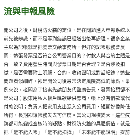
流與申報風險
開公司之後，財稅防火牆的定位，是在問題進入申報系統以
前先被辨識，而不是等到錯誤已經送出後再處理。很多企業
主以為記帳就是把發票交給事務所，但好的記帳服務會反
問：這張發票是否符合公司營業目的？付款人與合約主體是
否一致？費用發生時間與發票日期是否合理？是否涉及扣
繳？是否需要附上明細、合約、收貨證明或對話紀錄？這些
問題看似細碎，卻是開公司後最常決定風險高低的節點。舉
例來說，老闆為了接案先請朋友代墊廣告費，發票抬頭卻不
是公司；股東用私人帳戶匯款給供應商，帳上沒有借款或代
付款說明；負責人把家用支出混入公司費用，短期好像降低
所得，長期卻讓帳務失去可信度。當公司規模變大，這些痕
跡都可能變成查核時的疑點。財稅防火牆的具體價值，就是
把「能不能入帳」「能不能扣抵」「未來能不能說明」提前