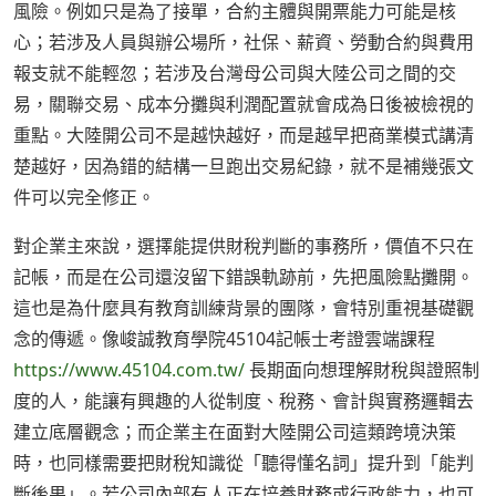
風險。例如只是為了接單，合約主體與開票能力可能是核
心；若涉及人員與辦公場所，社保、薪資、勞動合約與費用
報支就不能輕忽；若涉及台灣母公司與大陸公司之間的交
易，關聯交易、成本分攤與利潤配置就會成為日後被檢視的
重點。大陸開公司不是越快越好，而是越早把商業模式講清
楚越好，因為錯的結構一旦跑出交易紀錄，就不是補幾張文
件可以完全修正。
對企業主來說，選擇能提供財稅判斷的事務所，價值不只在
記帳，而是在公司還沒留下錯誤軌跡前，先把風險點攤開。
這也是為什麼具有教育訓練背景的團隊，會特別重視基礎觀
念的傳遞。像峻誠教育學院45104記帳士考證雲端課程
https://www.45104.com.tw/
長期面向想理解財稅與證照制
度的人，能讓有興趣的人從制度、稅務、會計與實務邏輯去
建立底層觀念；而企業主在面對大陸開公司這類跨境決策
時，也同樣需要把財稅知識從「聽得懂名詞」提升到「能判
斷後果」。若公司內部有人正在培養財務或行政能力，也可