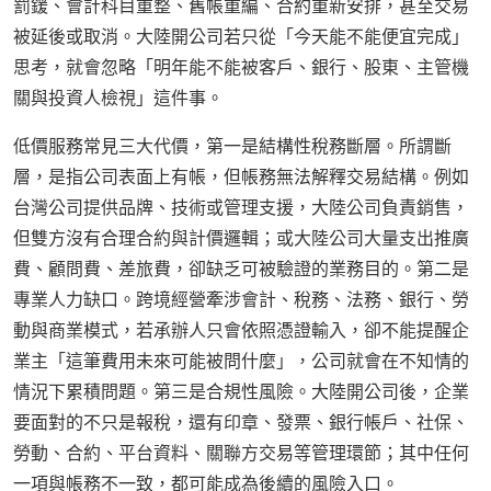
罰鍰、會計科目重整、舊帳重編、合約重新安排，甚至交易
被延後或取消。大陸開公司若只從「今天能不能便宜完成」
思考，就會忽略「明年能不能被客戶、銀行、股東、主管機
關與投資人檢視」這件事。
低價服務常見三大代價，第一是結構性稅務斷層。所謂斷
層，是指公司表面上有帳，但帳務無法解釋交易結構。例如
台灣公司提供品牌、技術或管理支援，大陸公司負責銷售，
但雙方沒有合理合約與計價邏輯；或大陸公司大量支出推廣
費、顧問費、差旅費，卻缺乏可被驗證的業務目的。第二是
專業人力缺口。跨境經營牽涉會計、稅務、法務、銀行、勞
動與商業模式，若承辦人只會依照憑證輸入，卻不能提醒企
業主「這筆費用未來可能被問什麼」，公司就會在不知情的
情況下累積問題。第三是合規性風險。大陸開公司後，企業
要面對的不只是報稅，還有印章、發票、銀行帳戶、社保、
勞動、合約、平台資料、關聯方交易等管理環節；其中任何
一項與帳務不一致，都可能成為後續的風險入口。