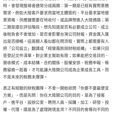
時，會發現搜尋者通常分成兩類：第一類是已經有實際業務
需求，例如大陸客戶要求用當地主體簽約、平台要求當地營
業資格、供應鏈需要在地收付、或品牌想進入大陸通路；第
二類是還在評估階段，想先知道是否有必要成立公司、成立
後稅負會不會增加、是否會影響台灣公司財報、資金匯入匯
出是否順暢。這兩類人看似都在問流程，實際上都需要有人
把「公司設立」翻譯成「經營風險與財稅結構」。如果只回
答登記文件清單，對企業主幫助有限；如果能把交易目的、
營收模式、成本結構、合約關係、股權安排、稅務申報、帳
務留痕一起看，才可能讓大陸開公司成為企業成長工具，而
不是未來的稅務未爆彈。
真正有經驗的財稅團隊，不會一開始就問「你要不要最便宜
方案」，而是先問：你在大陸開公司的目的，是為了接客
戶、進平台、設辦公室、聘用人員、採購、加工、研發、授
權、代理，還是為了處理跨境金流？不同目的會導向不同的