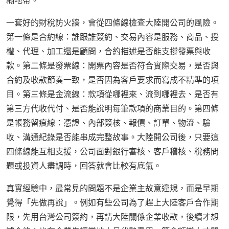
糊地帶。
一套好的財稅防火牆，會從四條線檢查大陸開公司的風險。
第一條是合約線：誰跟誰簽約、交易內容是服務、商品、授
權、代理、加工還是顧問，合約描述是否能支撐發票與收
款。第二條是發票線：開票內容是否符合實際交易，是否與
合約及收款節奏一致，是否因為客戶要求而寫成不精準的項
目。第三條是金流線：款項從哪裡來、流到哪裡去、是否有
第三方代收代付、是否能說明每筆款項的商業目的。第四條
是帳務留痕線：憑證、內部簽核、報價、訂單、物流、驗
收、溝通紀錄是否能串成完整故事。大陸開公司後，只要這
四條線能互相支援，公司面對銀行審核、客戶稽核、稅務問
題或投資人盡調時，回答就會比較有底氣。
真實經驗中，最常見的問題不是企業主故意違規，而是早期
覺得「先做再說」。例如有些公司為了趕上大陸客戶合作期
限，先用台灣公司簽約，再請大陸關係企業收款，後續才想