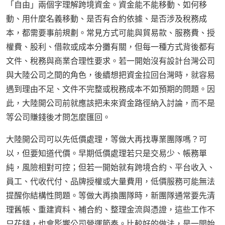
「自由」兩個字理解跨境資金。資金能不能移動、如何移
動、用什麼名義移動、是否有合約依據、是否涉及稅務成
本，都需要事前規劃。常見方式可能與貿易款、服務費、授
權費、股利、借款或成本分攤有關，但每一種方式背後都有
文件、稅務與商業合理性要求。若一開始沒有設計台灣公司
與大陸公司之間的角色，後續想把資金拉回台灣時，就容易
遇到理由不足、文件不完整或稅務成本不如預期的問題。因
此，大陸開公司前就應該把未來資金路徑納入討論，而不是
等公司賺錢後才問怎麼匯回。
大陸開公司可以先低價處理，等做大再找專業團隊嗎？可
以，但要知道代價。早期低價處理若只是交易少、帳務單
純，風險相對可控；但若一開始就有跨境合約、平台收入、
員工、代收代付、品牌授權或大量費用，低價服務可能無法
提醒你結構性問題。等做大再換團隊時，新團隊通常要先清
理舊帳、重建資料、補合約、整理金流與憑證，這些工作不
只花錢，也會影響公司營運節奏。比較好的做法，是一開始