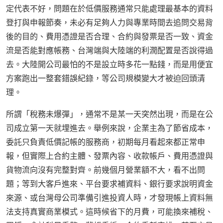
定代表不好，問題在於低價服務通常只能處理最基本的資料
登打與申報節奏，未必有足夠人力與專業時間去追問交易背
後的目的、費用憑證是否合理、合約與發票是否一致、資金
流是否能對應帳務、台灣端與大陸端的利潤配置是否說得過
去。大陸開公司最怕的不是設立時多花一點錢，而是用便宜
方案跑出一整套錯誤紀錄，等公司規模變大才被迫回頭清
理。
所謂「稅務未爆彈」，通常不是某一天突然出現，而是在公
司成立第一天就埋進去。舉例來說，企業主為了節省成本，
委託只負責低價記帳的服務商，初期每月看起來都正常申
報，但實際上合約主體、發票內容、收款帳戶、費用憑證與
貨物流向沒有完整對齊。前幾個月營業額不大，看不出問
題；等到大客戶進來、平台要求補資料、銀行要求說明資金
來源、或台灣母公司準備引進投資人時，才發現帳上資料無
法支持真實商業模式。這時候省下的月費，可能換來補稅、