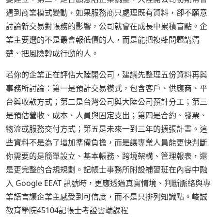
遇到商業模式變動，如果服務商只處理既有資料，卻不願意
討論新交易對帳務的影響，公司就會在成長中累積盲點。企
業主要選的不是最會報低價的人，而是能把複雜問題講清
楚、把風險轉成行動的人。
若你的企業正在評估大陸開公司，建議先整理五份資料再與
事務所討論：第一是預計交易模式，包含客戶、供應商、平
台與收款方式；第二是台灣公司與大陸公司預計分工；第三
是預估營收、成本、人員與固定支出；第四是合約、發票、
物流或服務交付方式；第五是未來一到三年的擴張計畫。這
些資料不是為了增加準備負擔，而是讓專業人員能更快判斷
你需要的是簡單設立、基本帳務、跨境架構、管理報表，還
是更完整的合規規劃。記帳士事務所附設補習班在內容中融
入 Google EEAT 訊號時，更應透過真實情境、判斷脈絡與專
業語言讓企業主感受到可信度，而不是只排列知識點。峻誠
教育學院45104記帳士考證雲端課程