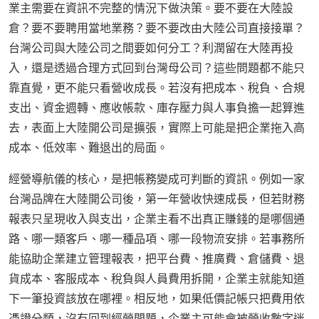
業主需要在資訊不完整的情況下做決策。要不要在大陸設
倉？要不要聘用當地業務？要不要改由大陸公司直接接單？
台灣公司與大陸公司之間要如何分工？利潤留在大陸再投
入，還是透過合理方式回到台灣母公司？這些問題都不能只
靠直覺，更不能只看營收成長。若沒有把成本、稅負、合規
支出、資金週轉、應收帳款、庫存壓力與人事負擔一起算進
去，表面上大陸開公司是擴張，實際上可能是把企業拖入高
成本、低效率、難退出的局面。
經營導航儀的核心，是把帳務變成可判斷的資訊。例如一家
台灣品牌在大陸開公司後，第一年營收快速成長，但若財務
報表只呈現收入與支出，企業主看不出真正賺錢的是哪個通
路、哪一類客戶、哪一種品項、哪一段物流安排。若事務所
能協助企業建立管理報表，把平台費、推廣費、倉儲費、退
貨成本、客服成本、稅負與人員費用拆開，企業主就能知道
下一筆投資該放在哪裡。相反地，如果低價記帳只把費用依
憑證分類，沒有回到經營問題，企業主可能會被營收數字迷