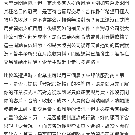
大型顧問團隊，但一定需要有人提醒風險。例如客戶要求開
某種名目的發票，是否符合實際交易？合作夥伴希望用個人
帳戶先收款，會不會讓公司帳務無法對應？員工還沒正式聘
用就開始支領費用，後續要如何補足文件？台灣母公司幫大
陸公司支付部分成本，是否需要內部合約或費用分攤依據？
這些問題看似細節，卻是大陸開公司後每天會遇到的真實狀
況。若事務所只在月底收資料，問題通常已經發生；若能在
交易前給出提醒，企業主就能少走很多彎路。
比較與選擇時，企業主可以用三個層次來評估服務商。第
一，是否只提供「登記加記帳」的標準包，還是願意先了解
你的商業模式。若對方從頭到尾只談速度與月費，卻沒有問
你的客戶、合約、收款、成本、人員與台灣端關係，這類服
務適合單純、低交易量、低風險的情況，但未必適合有擴張
計畫的企業。第二，是否能把制度講成行動。好的顧問不會
只說「要合規」，而會告訴你哪些表單、合約、憑證、流程
要建立。第三，是否願意陪企業調整。大陸開公司初期常會