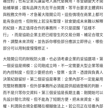
補合約；也有企業先讓當地人員代墊費用，等金額變大才開
始補單據；還有品牌方先在平台開賣，等平台要求主體資料
與稅務文件時，才急著大陸開公司。這些情境在商業上都可
能有急迫性，但財稅上若沒有整理，就會變成未來難以解釋
的紀錄。真正值得合作的事務所，不只是提醒「這樣不
行」，而是協助企業主把已經發生的交易分類、補足合理文
件、調整未來流程，並告訴你哪些部分應該立即停止，哪些
部分可以用制度慢慢修正。
大陸開公司的財稅防火牆，也必須考慮企業的妥協選項。第
一個妥協是規模：公司剛成立時，不一定需要大型企業等級
的內控制度，但至少要把合約、發票、金流、憑證與負責人
決策紀錄留好。第二個妥協是專業：企業內部不一定能雇用
完整財務團隊，但外部事務所必須能提供超過登帳的判斷，
而不是只等你交資料。第三個妥協是長期主義：剛開始可以
先設計簡化流程，但不能為了短期方便，把未來資金、股
權、利潤與合規全都賭在模糊做法上。若公司正在培養內部