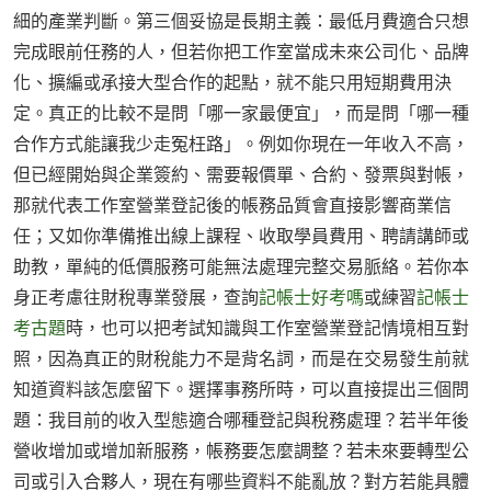
細的產業判斷。第三個妥協是長期主義：最低月費適合只想
完成眼前任務的人，但若你把工作室當成未來公司化、品牌
化、擴編或承接大型合作的起點，就不能只用短期費用決
定。真正的比較不是問「哪一家最便宜」，而是問「哪一種
合作方式能讓我少走冤枉路」。例如你現在一年收入不高，
但已經開始與企業簽約、需要報價單、合約、發票與對帳，
那就代表工作室營業登記後的帳務品質會直接影響商業信
任；又如你準備推出線上課程、收取學員費用、聘請講師或
助教，單純的低價服務可能無法處理完整交易脈絡。若你本
身正考慮往財稅專業發展，查詢
記帳士好考嗎
或練習
記帳士
考古題
時，也可以把考試知識與工作室營業登記情境相互對
照，因為真正的財稅能力不是背名詞，而是在交易發生前就
知道資料該怎麼留下。選擇事務所時，可以直接提出三個問
題：我目前的收入型態適合哪種登記與稅務處理？若半年後
營收增加或增加新服務，帳務要怎麼調整？若未來要轉型公
司或引入合夥人，現在有哪些資料不能亂放？對方若能具體