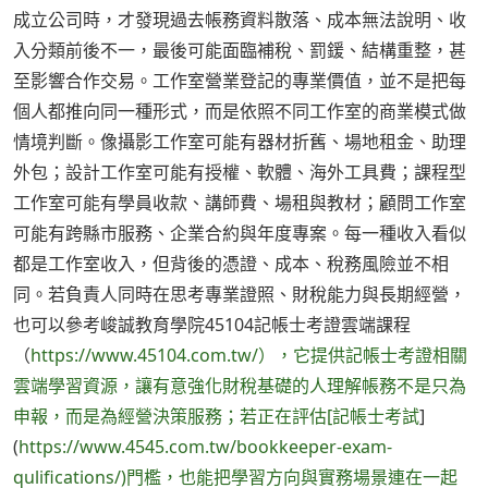
成立公司時，才發現過去帳務資料散落、成本無法說明、收
入分類前後不一，最後可能面臨補稅、罰鍰、結構重整，甚
至影響合作交易。工作室營業登記的專業價值，並不是把每
個人都推向同一種形式，而是依照不同工作室的商業模式做
情境判斷。像攝影工作室可能有器材折舊、場地租金、助理
外包；設計工作室可能有授權、軟體、海外工具費；課程型
工作室可能有學員收款、講師費、場租與教材；顧問工作室
可能有跨縣市服務、企業合約與年度專案。每一種收入看似
都是工作室收入，但背後的憑證、成本、稅務風險並不相
同。若負責人同時在思考專業證照、財稅能力與長期經營，
也可以參考峻誠教育學院45104記帳士考證雲端課程
（
https://www.45104.com.tw/），它提供記帳士考證相關
雲端學習資源，讓有意強化財稅基礎的人理解帳務不是只為
申報，而是為經營決策服務；若正在評估[記帳士考試
]
(
https://www.4545.com.tw/bookkeeper-exam-
qulifications/)門檻，也能把學習方向與實務場景連在一起