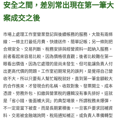
安全之間，差別常出現在第一筆大
案成交之後
市場上處理工作室營業登記與後續帳務的服務，大致有兩條
線：一條主打最低月費、快速送件、簡單記帳；另一條則把
合規安全、交易判斷、稅務安排與經營資料一起納入服務。
前者看起來容易比較，因為價格很直觀；後者比較難在第一
眼看出價值，因為它處理的是尚未發生、但可能讓負責人付
出更高代價的問題。工作室初期常見的誤判，是覺得自己營
收不大，所以只要有人幫忙報稅就好，直到第一筆金額較大
的合作進來，才發現合約名稱、收款對象、發票開立、成本
憑證、勞務外包、扣繳與營業稅的邏輯沒有事先排好。這就
是「省小錢，後面補大洞」的典型場景。所謂稅務未爆彈，
不一定是當下被查，而是長期累積後，一旦客戶要求回補資
料、交易被金融端詢問、稅局通知補正，或負責人準備轉型