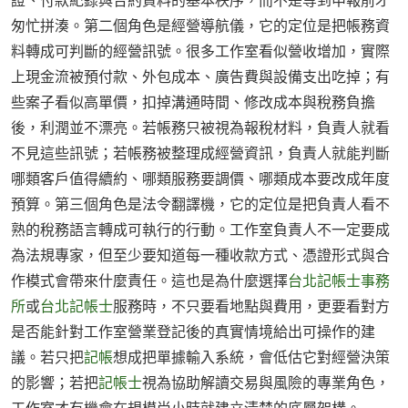
證、付款紀錄與合約資料的基本秩序，而不是等到申報前才
匆忙拼湊。第二個角色是經營導航儀，它的定位是把帳務資
料轉成可判斷的經營訊號。很多工作室看似營收增加，實際
上現金流被預付款、外包成本、廣告費與設備支出吃掉；有
些案子看似高單價，扣掉溝通時間、修改成本與稅務負擔
後，利潤並不漂亮。若帳務只被視為報稅材料，負責人就看
不見這些訊號；若帳務被整理成經營資訊，負責人就能判斷
哪類客戶值得續約、哪類服務要調價、哪類成本要改成年度
預算。第三個角色是法令翻譯機，它的定位是把負責人看不
熟的稅務語言轉成可執行的行動。工作室負責人不一定要成
為法規專家，但至少要知道每一種收款方式、憑證形式與合
作模式會帶來什麼責任。這也是為什麼選擇
台北記帳士事務
所
或
台北記帳士
服務時，不只要看地點與費用，更要看對方
是否能針對工作室營業登記後的真實情境給出可操作的建
議。若只把
記帳
想成把單據輸入系統，會低估它對經營決策
的影響；若把
記帳士
視為協助解讀交易與風險的專業角色，