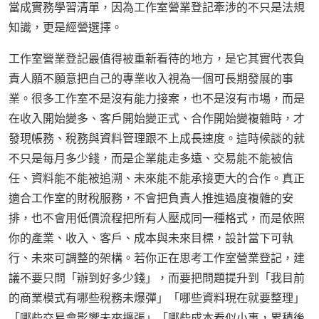
當成實務學習清單，因為工作室營業登記牽涉的不只是法規
知識，更是經營選擇。
工作室營業登記最值得被重新看待的地方，是它其實代表負
責人願不願意把自己的專業收入視為一個可長期發展的事
業。很多工作室不是沒有能力接案，也不是沒有市場，而是
在收入開始變多、客戶開始變正式、合作開始變複雜時，才
發現帳務、稅務與資料管理跟不上成長速度。這時候談的就
不只是每月多少錢，而是企業能走多遠、交易能不能被信
任、資料能不能被追溯、未來能不能承接更大的合作。真正
適合工作室的財稅服務，不會把負責人推進過度複雜的安
排，也不會用低價流程把所有人壓成同一種格式，而是依照
你的產業、收入、客戶、成本與未來目標，設計當下可執
行、未來可調整的架構。若你正在思考工作室營業登記，建
議不要只問「辦到好多少錢」，而要把問題提升到「我目前
的商業模式有哪些稅務未爆彈」「哪些資料現在就要整理」
「哪些交易會影響未來擴張」「哪些成本看似小事，累積後