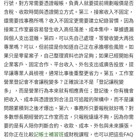
行號，對方常需要憑證報帳，負責人就要提前規劃報價是否
含稅、收款時間與憑證開立方式。第三，接案收入不固定，
還需要找事務所嗎？收入不固定更需要建立紀錄習慣，因為
接案工作室最容易發生收入高低落差、成本集中、單據遺漏
與個人支出混雜。第四，可以先自己處理，等營收變大再找
專業嗎？可以，但前提是你知道自己正在承擔哪些風險。如
果只是零星案子，自己整理資料也許足夠；如果已經開始有
企業客戶、固定合作、平台收入、外包支出或廣告投放，提
早讓專業人員檢視，通常比事後重整更省力。第五，工作室
營業登記會不會讓稅變多？正確說法不是「登記讓稅變
多」，而是營業行為本來就有相應責任；登記後，你有機會
把收入、成本與憑證放到合法且可追蹤的架構中，而不是讓
問題累積到之後才爆出。第六，事務所只要報稅就好嗎？對
多數想長期經營的工作室而言，只報稅遠遠不夠，因為你需
要的是有人陪你判斷合約、收款、成本、外包與未來擴張。
若你正在比較
記帳士補習班
或財稅課程，也可以把這些FAQ