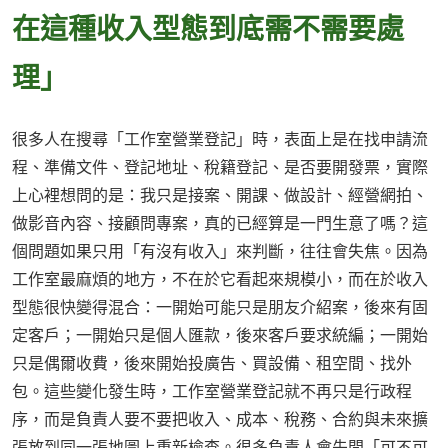
在這種收入型態到底需不需要處
理」
很多人在搜尋「工作室營業登記」時，表面上是在找申請流
程、準備文件、登記地址、稅籍登記、是否要開發票，實際
上心裡想問的是：我只是接案、開課、做設計、經營網拍、
做影音內容、接顧問專案，真的已經算是一門生意了嗎？這
個問題如果只用「有沒有收入」來判斷，往往會失焦。因為
工作室最麻煩的地方，不在於它看起來規模小，而在於收入
型態很快變得混合：一開始可能只是朋友介紹案，後來有固
定客戶；一開始只是個人匯款，後來客戶要求統編；一開始
只是偶爾收費，後來開始投廣告、買設備、租空間、找外
包。這些變化發生時，工作室營業登記就不再只是行政程
序，而是負責人要不要把收入、成本、稅務、合約與未來擴
張放到同一張地圖上重新檢查。很多負責人會先問「可不可