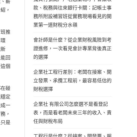
像、薪
款、稅務與往來銀行卡關：記帳士事
介紹，
務所附設補習班從實務現場看見的開
業第一道財稅分水嶺
習班推
會計師是什麼？從企業財稅風險到考
作環
證進修，一次看見會計專業背後真正
視新
的選擇
表能回
所這個
企業社工程行差別：老闆在接案、開
立發票、承攬工程前，最容易低估的
都在碰
財稅選擇
現穩定
企業社 有限公司怎麼選不是看登記
變成一
表，而是看老闆未來三年的收入、責
實務，
任與財稅布局
是只是
工程行是什麼？從接案、開發票、報