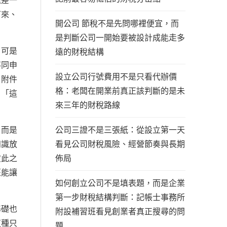
還差一
下來、
開公司 節稅不是先問哪裡便宜，而
是判斷公司一開始要被設計成能走多
。可是
遠的財稅結構
不同申
設立公司行號費用不是只看代辦價
、附件
格：老闆在開業前真正該判斷的是未
、「這
來三年的財稅路線
公司三證不是三張紙：從設立第一天
，而是
看見公司財稅風險、經營節奏與長期
知識放
佈局
彼此之
班能讓
如何創立公司不是填表題，而是企業
第一步財稅結構判斷：記帳士事務所
基礎也
附設補習班看見創業者真正搜尋的問
這種只
題