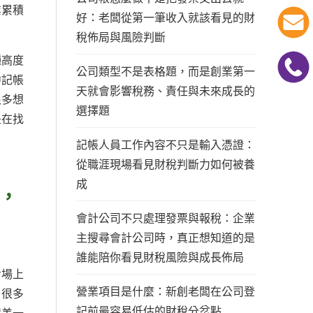
業累積
好：老闆從第一筆收入就該看見的財
稅佈局與風險判斷
種高度
公司類型不是表格題，而是創業第一
中記帳
天就會影響稅務、責任與未來成長的
很多想
選擇題
是在找
記帳人員工作內容不只是輸入憑證：
從職涯現場看見財稅判斷力如何被養
成
，
會計公司不只處理發票與報稅：企業
主搜尋會計公司時，真正想知道的是
誰能陪你看見財稅風險與成長佈局
考場上
營業項目是什麼：新創老闆在公司登
。很多
記前最容易低估的財稅分岔點