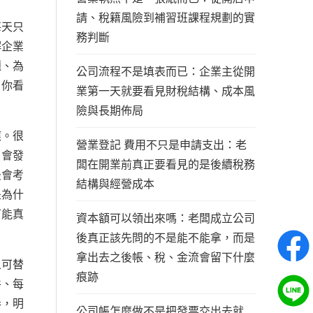
請、稅籍風險到補習班課程規劃的實
每天只
務判斷
解企業
題、為
公司流程不是填表而已：企業主從開
，你看
業第一天就要看見財稅結構、成本風
險與長期佈局
應。很
營業登記 費用不只是申請支出：老
，會發
闆在開業前真正要看見的是後續稅務
最會考
結構與經營成本
是為什
可能真
資本額可以領出來嗎：老闆成立公司
後真正該先問的不是能不能拿，而是
拿出去之後帳、稅、金流會留下什麼
上可替
痕跡
件、每
奏，明
公司帳怎麼做不是把發票交出去就