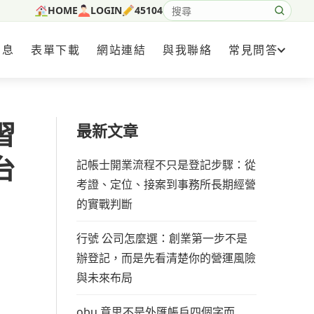
HOME
LOGIN
45104
搜尋網站內容
消息
表單下載
網站連結
與我聯絡
常見問答
習
最新文章
台
記帳士開業流程不只是登記步驟：從
考證、定位、接案到事務所長期經營
的實戰判斷
行號 公司怎麼選：創業第一步不是
辦登記，而是先看清楚你的營運風險
與未來布局
obu 意思不是外匯帳戶四個字而