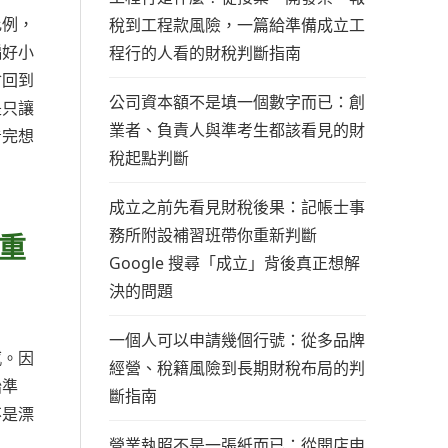
比例，
稅到工程款風險，一篇給準備成立工
偏好小
程行的人看的財稅判斷指南
會回到
公司資本額不是填一個數字而已：創
是只讓
業者、負責人與準考生都該看見的財
看完想
稅起點判斷
成立之前先看見財稅後果：記帳士事
務所附設補習班帶你重新判斷
重
Google 搜尋「成立」背後真正想解
決的問題
一個人可以申請幾個行號：從多品牌
感。因
經營、稅籍風險到長期財稅布局的判
始準
斷指南
不是漂
營業執照不是一張紙而已：從開店申