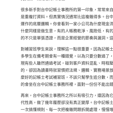
很多新手對台中記帳士事務所的第一印象，常常來
是重複打資料。但真實情況通常比這複雜得多。台
運作的底層邏輯。你會看到一家小公司為什麼現金
什麼同樣是做生意，有的人帳務乾淨、風險低，有
的不只是單張憑證，而是企業經營的節奏與漏洞。
對補習班學生來說，理解這一點很重要。因為記帳
多學生在備考期會有一種錯覺，以為只要分數過了
現有些人雖然通過考試，碰到客戶資料混亂、時程
的，卻因為讀書時就習慣把法規、邏輯、實務場景
麼好的記帳士考試補習班，不該只幫學生追分數，
的會坐在台中記帳士事務所裡，面對一份份不能出
再來，台中記帳士事務所之所以有吸引力，還因為
代性高，做了幾年履歷卻沒有真正變厚。台中記帳
一次搞懂規則、每一次把複雜問題拆開處理，慢慢