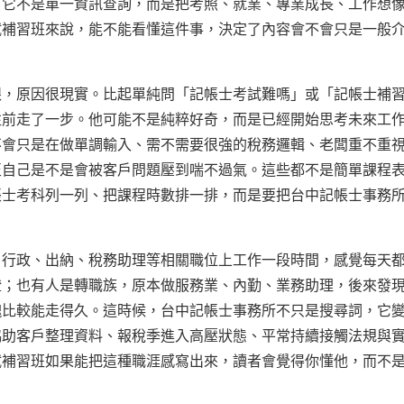
，它不是單一資訊查詢，而是把考照、就業、專業成長、工作想
試補習班來說，能不能看懂這件事，決定了內容會不會只是一般
眼，原因很現實。比起單純問「記帳士考試難嗎」或「記帳士補
往前走了一步。他可能不是純粹好奇，而是已經開始思考未來工
不會只是在做單調輸入、需不需要很強的稅務邏輯、老闆重不重
至自己是不是會被客戶問題壓到喘不過氣。這些都不是簡單課程
帳士考科列一列、把課程時數排一排，而是要把台中記帳士事務
、行政、出納、稅務助理等相關職位上工作一段時間，感覺每天
證；也有人是轉職族，原本做服務業、內勤、業務助理，後來發
塊比較能走得久。這時候，台中記帳士事務所不只是搜尋詞，它
協助客戶整理資料、報稅季進入高壓狀態、平常持續接觸法規與
試補習班如果能把這種職涯感寫出來，讀者會覺得你懂他，而不