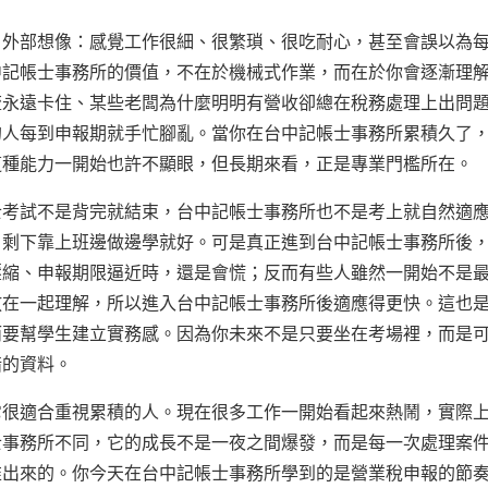
自外部想像：感覺工作很細、很繁瑣、很吃耐心，甚至會誤以為
中記帳士事務所的價值，不在於機械式作業，而在於你會逐漸理
流永遠卡住、某些老闆為什麼明明有營收卻總在稅務處理上出問
的人每到申報期就手忙腳亂。當你在台中記帳士事務所累積久了
這種能力一開始也許不顯眼，但長期來看，正是專業門檻所在。
士考試不是背完就結束，台中記帳士事務所也不是考上就自然適
，剩下靠上班邊做邊學就好。可是真正進到台中記帳士事務所後
壓縮、申報期限逼近時，還是會慌；反而有些人雖然一開始不是
放在一起理解，所以進入台中記帳士事務所後適應得更快。這也
而要幫學生建立實務感。因為你未來不是只要坐在考場裡，而是
錯的資料。
它很適合重視累積的人。現在很多工作一開始看起來熱鬧，實際
士事務所不同，它的成長不是一夜之間爆發，而是每一次處理案
堆出來的。你今天在台中記帳士事務所學到的是營業稅申報的節