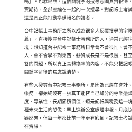
嗎」。也就是說，這個關鍵字的搜尋意圖其實很深
資期待，全部壓縮在一起的一次搜尋。對記帳士考
還是真正能打動準備報名的讀者。
台中記帳士事務所之所以成為很多人反覆搜尋的字
薦」，直接搜尋台中記帳士事務所的人，通常已經
境：想知道台中記帳士事務所日常會不會很忙、會
人、會不會學不到東西、薪資成長是不是很慢、甚
答的問題，所以真正高轉換率的內容，不能只把記
關鍵字背後的焦慮說清楚。
有些人搜尋台中記帳士事務所，是因為已經在會計
帳務，卻始終沒有一張真正能替自己加分的專業憑
度、專業性、長期累積價值，還是記帳與稅務這一
種未來生活的想像：早上進辦公室處理申報、月底
雖然累，但每一年都比前一年更有底氣。記帳士考
在賣課。