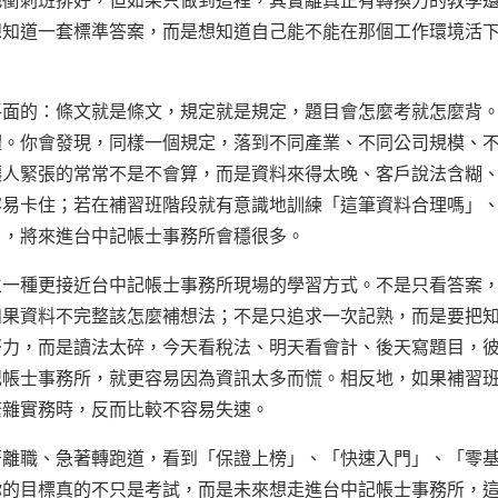
把衝刺班排好，但如果只做到這裡，其實離真正有轉換力的教學
想知道一套標準答案，而是想知道自己能不能在那個工作環境活
平面的：條文就是條文，規定就是規定，題目會怎麼考就怎麼背
體。你會發現，同樣一個規定，落到不同產業、不同公司規模、
讓人緊張的常常不是不會算，而是資料來得太晚、客戶說法含糊
容易卡住；若在補習班階段就有意識地訓練「這筆資料合理嗎」
」，將來進台中記帳士事務所會穩很多。
立一種更接近台中記帳士事務所現場的學習方式。不是只看答案
如果資料不完整該怎麼補想法；不是只追求一次記熟，而是要把
努力，而是讀法太碎，今天看稅法、明天看會計、後天寫題目，
記帳士事務所，就更容易因為資訊太多而慌。相反地，如果補習
繁雜實務時，反而比較不容易失速。
著離職、急著轉跑道，看到「保證上榜」、「快速入門」、「零
你的目標真的不只是考試，而是未來想走進台中記帳士事務所，