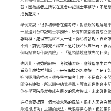
人以為補習班的工作就是把課上完，把題庫帶完，
截。因為讀者之所以在意台中記帳士事務所，不是
成長起來。
舉例來說，很多初學者在備考時，對法規的理解是
一旦進到台中記帳士事務所，所有知識都會變成立
報時程，處理重點就不太一樣。你也會發現，真正
不齊、前後資訊兜不起來。這時候若只靠死背，很
個時點會有什麼風險」、「這類情境應該先問什麼
也因此，優秀的記帳士考試補習班，應該幫學生建
看為什麼這樣判斷；不是只問這題怎麼解，而是問
進可運用的框架。很多學生備考卡住，不是真的不
間沒有連動，所以腦中總覺得亂。等真正進到台中
你在學習階段就養成有層次的思考模式，未來碰到
這裡也要提醒一個常被忽略的風險。很多人因為急
能短期成功」之類的說法，就很容易心動。但如果