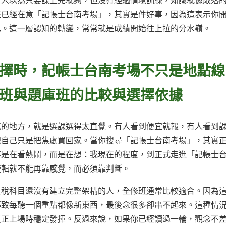
有人以為只要課上完就夠，但沒有經過情境訓練，知識就像散落
在已經在意「記帳士台南考場」，其實是件好事，因為這表示你
己。這一層認知的轉變，常常就是成績開始往上拉的分水嶺。
擇時，記帳士台南考場不只是地點線
班與題庫班的比較與選擇依據
氣的地方，就是選課選得太直覺。有人看到便宜就報，有人看到
現自己只是把焦慮買回家。當你搜尋「記帳士台南考場」，其實
不是在看熱鬧，而是在想：我現在的程度，到正式走進「記帳士
邏輯就不能再靠感覺，而必須靠判斷。
租稅科目還沒有建立完整架構的人，全修班通常比較適合。因為
導致每聽一個重點都像新東西，最後念很多卻串不起來。這種情
真正上場時穩定發揮。反過來說，如果你已經讀過一輪，觀念不