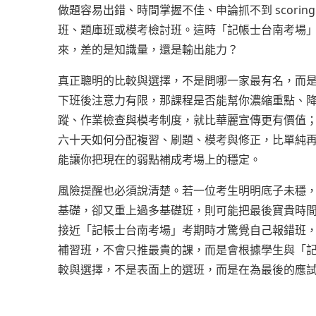
做題容易出錯、時間掌握不佳、申論抓不到 scori
班、題庫班或模考檢討班。這時「記帳士台南考場
來，差的是知識量，還是輸出能力？
真正聰明的比較與選擇，不是問哪一家最有名，而
下班後注意力有限，那課程是否能幫你濃縮重點、
蹤、作業檢查與模考制度，就比華麗宣傳更有價值
六十天如何分配複習、刷題、模考與修正，比單純
能讓你把現在的弱點補成考場上的穩定。
風險提醒也必須說清楚。若一位考生明明底子未穩
基礎，卻又重上過多基礎班，則可能把最後寶貴時
接近「記帳士台南考場」考期時才驚覺自己報錯班
補習班，不會只推最貴的課，而是會根據學生與「
較與選擇，不是表面上的選班，而是在為最後的應