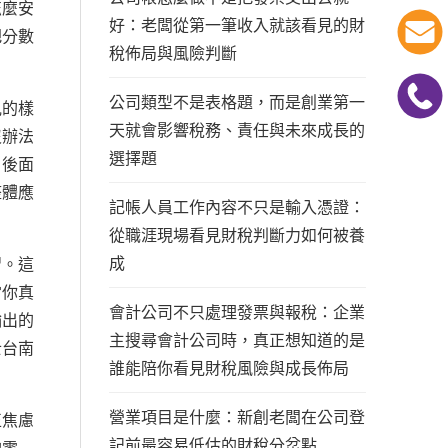
怎麼安
好：老闆從第一筆收入就該看見的財
把分數
稅佈局與風險判斷
公司類型不是表格題，而是創業第一
見的樣
天就會影響稅務、責任與未來成長的
沒辦法
選擇題
，後面
整體應
記帳人員工作內容不只是輸入憑證：
從職涯現場看見財稅判斷力如何被養
成
習。這
當你真
會計公司不只處理發票與報稅：企業
輸出的
主搜尋會計公司時，真正想知道的是
士台南
誰能陪你看見財稅風險與成長佈局
營業項目是什麼：新創老闆在公司登
正焦慮
記前最容易低估的財稅分岔點