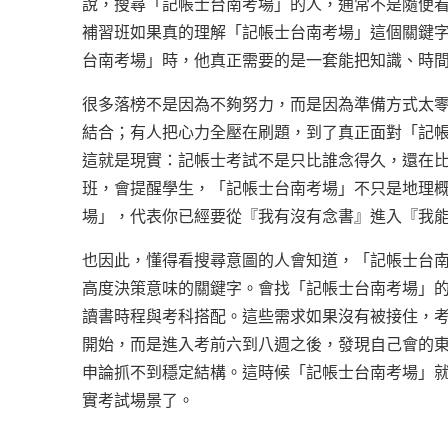
說，搜尋「記帳士台南考場」的人，通常不是隨便
補習班如果真的理解「記帳士台南考場」這個關鍵
台南考場」時，他真正需要的是一套能把知識、時
很多落榜不是因為不夠努力，而是因為準備方式太
結合；有人把心力全壓在刷題，到了真正面對「記
這就是現實：記帳士考試不是只比誰念得久，還在
班，會提醒學生，「記帳士台南考場」不只是地理
場」，代表你已經要從『我有沒有念書』進入『我
也因此，懂得看搜尋意圖的人會知道，「記帳士台
高度決策意味的關鍵字。會找「記帳士台南考場」
讀書時程與考科搭配。這些需求如果沒有被接住，
開始，而是進入考前六到八週之後，發現自己會的
申論抓不到穩定結構。這時候「記帳士台南考場」
實考試場景了。