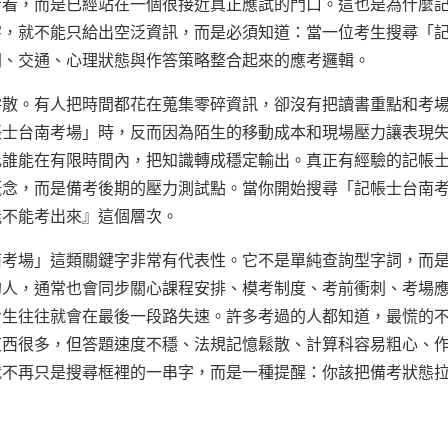
看看，而是已經站在一個很接近真正應試的門口。這也是為什麼
字，就不能只給出空泛資訊，而是必須知道：當一位考生搜尋「
間、交通、心理狀態與作答策略整合起來的應考邏輯。
零散。有人把時間都花在蒐集零碎資訊，卻沒有把讀書重點和考
帳士台南考場」時，反而因為陌生的移動成本和現場壓力讓表現
比誰能在有限時間內，把知識轉成穩定輸出。真正有經驗的記帳
概念，而是備考後期的壓力測試點。當你開始搜尋「記帳士台南
能不能考出來』這個層次。
南考場」這類關鍵字非常有代表性。它不是單純查詢型字詞，而
的人，通常也會同步關心課程安排、模考制度、考前衝刺、考場
考生往往就會在最後一段路失速。許多考過的人都知道，最慌的
東西很多，但答題速度不穩、法規記憶鬆散、計算科容易粗心、
就不再只是搜尋框裡的一串字，而是一種提醒：你該把備考狀態