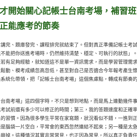
才開始關心記帳士台南考場，補習班
正能應考的節奏
材講完、題庫發完、課程排完就結束了。但對真正準備記帳士考
能不能把你送進考場時，仍然維持清楚、穩定、可執行的狀態」
班若有足夠經驗，就知道這不是單一資訊需求，而是學習管理需
憶鬆動、模考成績忽高忽低，甚至對自己是否適合今年報考產生
過系統化帶領，把「記帳士台南考場」這個焦慮點，轉成有節奏
士台南考場」這四個字時，不只是想到地點，而是馬上連動幾件
式考試前還有多少可以修正的時間；第三，我的答題速度和正確
出的習慣。因為很多學生平常在家寫題，狀況看似不錯，一進到
種是腦袋一片空白，平常會的東西忽然連結不起來；另一種是太
奏崩掉。這種情況其實非常常見，也正因為常見，所以真正負責