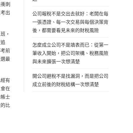
是衝刺
正考出
公司報稅不是交出去就好：老闆在每
一張憑證、每一次交易與每個決策背
後，都需要看見未來的財稅風險
上班，
度追
怎麼成立公司不是填表而已：從第一
那考前
筆收入開始，把公司架構、稅務風險
是選最
與未來擴張一次想清楚
開公司避稅不是找漏洞，而是把公司
已經有
成立前後的財稅結構一次想清楚
人會在
記帳士
樣的比