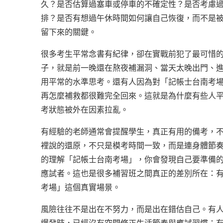
久？是否估算過塞車或停車的不確定性？是否考慮
排？是否有想過午休時間如何讓自己恢復，而不是
留下來的關鍵。
很多考生平常念書有紀律，卻在實戰前犯了最可惜
子，就是前一晚還在熬夜補漏洞、當天太晚出門、
用平常的水準思考。還有人因為對「記帳士台南考
再怎麼補救都很難完全回來。這就是為什麼有些人
考狀態被外在因素拉亂。
有經驗的老師通常會提醒學生，真正有用的備考，
裡說的還原，不只是模考時間一致，而是連身體節
的理解「記帳士台南考場」，你會發現自己要準備
應試者。這也是很多補習班之間真正的差別所在：
考場」這個真實場景。
風險往往不是出在不努力，而是出在錯估自己。有