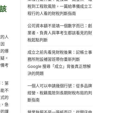
稅到工程款風險，一篇給準備成立工
該
程行的人看的財稅判斷指南
公司資本額不是填一個數字而已：創
業者、負責人與準考生都該看見的財
試的人
稅起點判斷
。因
求的爆
成立之前先看見財稅後果：記帳士事
懷疑。
務所附設補習班帶你重新判斷
的備考
Google 搜尋「成立」背後真正想解
決的問題
事：第
一個人可以申請幾個行號：從多品牌
率能不
經營、稅籍風險到長期財稅布局的判
正式的
斷指南
急，急
任的課
營業執照不是一張紙而已：從開店申