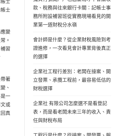
記帳士
款、稅務與往來銀行卡關：記帳士事
記帳士
務所附設補習班從實務現場看見的開
業第一道財稅分水嶺
場應變
會計師是什麼？從企業財稅風險到考
失常。
證進修，一次看見會計專業背後真正
士補習
的選擇
考
企業社工程行差別：老闆在接案、開
是帶著
立發票、承攬工程前，最容易低估的
應變、
財稅選擇
不是一
企業社 有限公司怎麼選不是看登記
作文或
表，而是看老闆未來三年的收入、責
拉回真
任與財稅布局
工程行是什麼？從接案、開發票、報