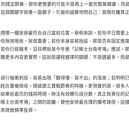
ng 的穩定節奏，那你更需要的可能不是再上一套完整基礎課，而
」這個關鍵字就像一面鏡子，它逼你誠實地問自己：我現在離真
是問哪一種安排最符合自己當前位置。舉例來說，若你平日需要
降低無效吸收，就很重要；若你本身容易拖延，那是否有固定進
；若你已經報考，且目標就是今年進「記帳士台南考場」應試，
再聽更多內容更實際。這就是課程選擇的關鍵：不是選最多，而
，卻只報衝刺班，容易出現「聽得懂、寫不出」的落差；若明明
間耗在重複吸收，錯過建立實戰節奏的時機。更現實的是，很多
，結果前面花的錢與時間，無法有效轉化成分數。真正負責任的
記帳士台南考場」之間的距離，替他安排最合理的備考路徑。這
試表現做精準投資。