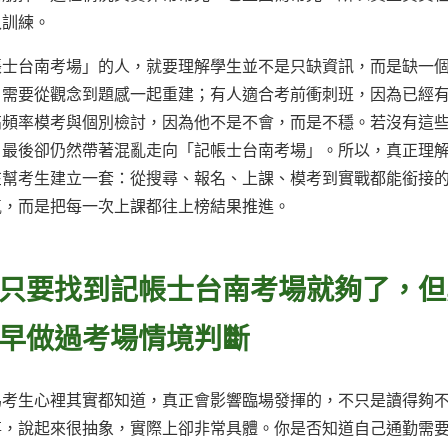
入訓練。
帳士台南考場」的人，就要理解學生並不是只缺資訊，而是缺一
、需要從觀念到題感一起重建；有人適合考前衝刺班，因為已經
高頻率模考與個別檢討，因為他不是不會，而是不穩。若沒有這
，最後卻仍然帶著混亂走向「記帳士台南考場」。所以，真正理
在幫考生建立一套：從搜尋、報名、上課、模考到實戰都能銜接
氣，而是把每一次上課都往上榜結果推進。
只要找到記帳士台南考場就夠了，但
早做過考場情境判斷
為考生心裡其實都知道，真正會影響臨場發揮的，不只是讀得夠
事，說起來很抽象，實際上卻非常具體。你是否知道自己通勤需