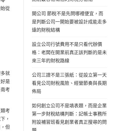
的零
開始從
開公司 節稅不是先問哪裡便宜，而
是判斷公司一開始要被設計成能走多
遠的財稅結構
設立公司行號費用不是只看代辦價
格：老闆在開業前真正該判斷的是未
來三年的財稅路線
課多就
公司三證不是三張紙：從設立第一天
正好是
看見公司財稅風險、經營節奏與長期
台南考
佈局
如何創立公司不是填表題，而是企業
這類考
第一步財稅結構判斷：記帳士事務所
況下，
附設補習班看見創業者真正搜尋的問
差，但
題