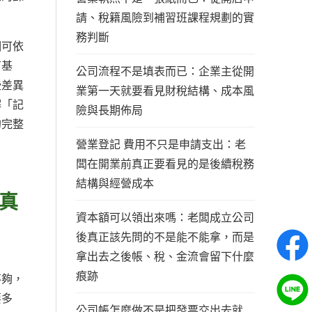
請、稅籍風險到補習班課程規劃的實
務判斷
個可依
有基
公司流程不是填表而已：企業主從開
些差異
業第一天就要看見財稅結構、成本風
解「記
險與長期佈局
的完整
營業登記 費用不只是申請支出：老
闆在開業前真正要看見的是後續稅務
結構與經營成本
真
資本額可以領出來嗎：老闆成立公司
後真正該先問的不是能不能拿，而是
拿出去之後帳、稅、金流會留下什麼
痕跡
不夠，
要多
公司帳怎麼做不是把發票交出去就