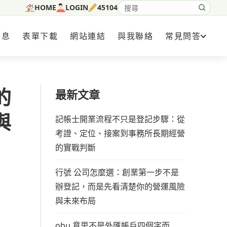
HOME
LOGIN
45104
搜尋網站內容
消息
表單下載
網站連結
與我聯絡
常見問答
的
最新文章
與
記帳士開業流程不只是登記步驟：從
考證、定位、接案到事務所長期經營
的實戰判斷
行號 公司怎麼選：創業第一步不是
辦登記，而是先看清楚你的營運風險
與未來布局
obu 意思不是外匯帳戶四個字而