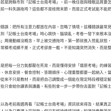
過若是跨縣市到「記帳士台南考場」，前一晚住宿與睡眠品質要
被前一科失誤拖垮？這些都不是枝微末節，而是正式考試能不能
的錯誤：把所有注意力都放在內容，忽略了情境。這種錯誤最常
進到「記帳士台南考場」時心跳快、腦袋亂，考卷一發下來根本
場」周邊動線沒概念，早上被交通拖垮，第一節就進入慌亂狀態
平常模考成績不差，正式考卻差一截。不是知識突然消失，而是
不是把每一分力氣都壓在死背，而是懂得安排「還原考場」的練
奏、休息安排、餐食控制、答題順序、心理重整都要一起納入。
的從來不只是教材，而是把自己調整成一個能在限定時段裡穩定
有些只會給你課表與講義，有些則會一步一步帶你去面對「記帳
人以為考前兩週再看「記帳士台南考場」資訊就來得及，結果真