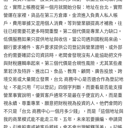
立，實際上帳務從第一個月就開始分裂：地址在台北，實際
營運在家裡，貨品在第三方倉庫，金流進入負責人私人帳
戶，費用單據又混用個人消費，等到營業額提高才補救，往
往已經需要花更多時間重整。第二個代價是專業人力缺口。
低價服務如果只提供地址與收信，當公司遇到國稅局來函、
銀行要求補件、客戶要求提供公司登記與營業證明、或外部
合約需要確認公司資訊時，老闆會發現沒有人能協助把文件
與財稅邏輯串起來。第三個代價是合規性風險，尤其某些產
業若涉及特許、進出口、食品、教育、顧問、廣告投放、跨
境交易或大量開立發票，台北 商務中心是否適合作為登記地
址，不能只用「可以登記」四個字判斷，而要看是否能支撐
營業事實說明。優質客戶通常不是最在乎便宜的人，而是重
視永續、尊重專業、願意把財稅視為投資的人。他們會問的
不只是「台北 商務中心一個月多少錢」，而是「這個地址與
我的商業模式能不能走三年、五年，未來若要擴編、申請貸
款、引進股東或被客戶稽核，會不會出現解釋落差」。記帳