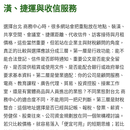
潢、捷運與收信服務
選擇台北 商務中心時，很多網站會把重點放在地點、裝潢、
共享空間、會議室、捷運距離、代收信件、訪客接待與月租
價格，這些當然重要，但若站在企業主與財稅顧問的角度，
真正的比較與選擇應該分成三層。第一層是行政功能：能不
能合法登記、信件是否即時通知、重要公文是否能安全留
存、是否提供租賃或使用文件、是否能配合銀行或政府單位
要求基本資料。第二層是營業適配：你的公司是顧問服務、
電商、教育課程、廣告代理、貿易、投資控股、接案工作
室，還是有實體商品與人員進出的業態？不同業態對台北 商
務中心的適合度不同，不能用同一把尺判斷。第三層是財稅
整合：這個地址選擇是否已經與記帳、報稅、發票、薪資、
勞健保、股東往來、公司資金規劃放在同一個架構裡討論。
若只比較價格，就容易落入「便宜可用」的短期思維；若比