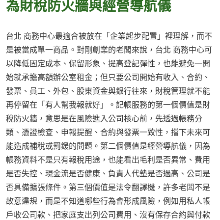
為財稅防火牆與經營導航儀
台北 商務中心最適合被放在「企業起步配置」裡理解，而不
是被當成單一商品。對剛創業的老闆來說，台北 商務中心可
以降低固定成本、保留形象、提高登記彈性，也能避免一開
始就承擔高額辦公室租金；但只要公司開始有收入、合約、
發票、員工、外包、股東資金與銀行往來，財稅管理就不能
再停留在「有人幫我報就好」。記帳服務的第一個價值是財
稅防火牆，意思是在風險進入公司核心前，先透過帳務分
類、憑證檢查、申報提醒、合約與發票一致性，擋下未來可
能造成補稅或罰鍰的問題。第二個價值是經營導航儀，因為
帳務資料不是只有報稅用途，也能看出毛利是否異常、費用
是否失控、現金流是否健康、負責人代墊是否過高、公司是
否具備擴張條件。第三個價值是法令翻譯機，許多老闆不是
故意違規，而是不知道哪些行為會形成風險，例如用私人帳
戶收公司款、把家庭支出列公司費用、沒有保存合約與付款