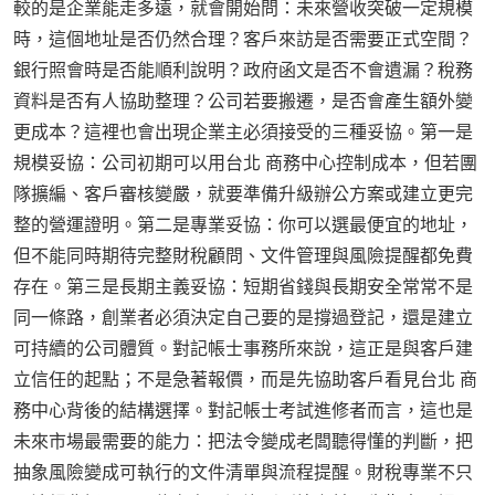
較的是企業能走多遠，就會開始問：未來營收突破一定規模
時，這個地址是否仍然合理？客戶來訪是否需要正式空間？
銀行照會時是否能順利說明？政府函文是否不會遺漏？稅務
資料是否有人協助整理？公司若要搬遷，是否會產生額外變
更成本？這裡也會出現企業主必須接受的三種妥協。第一是
規模妥協：公司初期可以用台北 商務中心控制成本，但若團
隊擴編、客戶審核變嚴，就要準備升級辦公方案或建立更完
整的營運證明。第二是專業妥協：你可以選最便宜的地址，
但不能同時期待完整財稅顧問、文件管理與風險提醒都免費
存在。第三是長期主義妥協：短期省錢與長期安全常常不是
同一條路，創業者必須決定自己要的是撐過登記，還是建立
可持續的公司體質。對記帳士事務所來說，這正是與客戶建
立信任的起點；不是急著報價，而是先協助客戶看見台北 商
務中心背後的結構選擇。對記帳士考試進修者而言，這也是
未來市場最需要的能力：把法令變成老闆聽得懂的判斷，把
抽象風險變成可執行的文件清單與流程提醒。財稅專業不只