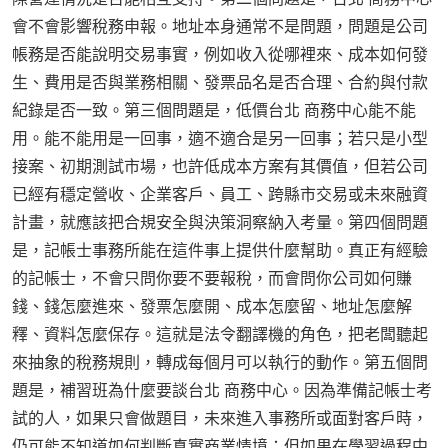
會不會影響稅務申報。地址本身通常不是問題，問題是公司
帳務是否能說明交易事實，例如收入從哪裡來、成本如何發
生、費用是否與業務相關、發票品名是否合理、合約與付款
紀錄是否一致。第三個問題是，低價台北 商務中心能不能
用。能不能用是一回事，適不適合是另一回事；若只是小型
接案、初期測試市場，也許低成本方案有其價值，但若公司
已經有穩定營收、企業客戶、員工、跨縣市交易或未來融資
計畫，就應該把合規安全與決策洞察納入考量。第四個問題
是，記帳士事務所能在這件事上提供什麼幫助。真正有經驗
的記帳士，不會只問你要不要報稅，而會問你公司如何賺
錢、錢怎麼進來、發票怎麼開、成本怎麼留、地址怎麼解
釋、資料怎麼保存。這就是法令翻譯機的角色，把老闆聽起
來抽象的稅務規則，轉成每個月可以執行的動作。第五個問
題是，補習班為什麼要談台北 商務中心。因為準備記帳士考
試的人，如果只會做題目，未來進入事務所或面對客戶時，
仍可能不知道如何判斷真實商業情境；但如果在學習過程中