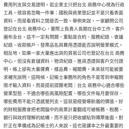
費用列支與交易證明。若企業主只把台北 商務中心視為行政
工具，很容易忽略一件事：國稅與商業登記並不是只看表面
資料，而是看資料之間是否一致。舉例來說，一家顧問公司
登記在台北 商務中心，實際上負責人長期在台中工作，客戶
遍布全台，這不一定有問題，重點是合約、服務紀錄、會議
紀錄、收款帳戶、發票品名與費用憑證能否說明營業模式。
相反地，如果一家大量進出貨的貿易公司也登記在台北 商務
中心，但沒有倉儲資料、物流紀錄、進貨憑證與客戶交付證
明，帳上卻有大量運費、樣品費、報關費，未來就可能被要
求補充說明。這時候，記帳士事務所的角色不是等到申報期
限才輸入資料，而是提前提醒老闆：台北 商務中心適合哪些
營業型態、不適合哪些高風險配置、哪些文件每月要保存、
哪些費用不能只憑感覺列支。這就是經營導航儀的價值。好
的財稅服務會把老闆腦中的商業計畫翻成可被帳務、稅務、
銀行與政府理解的結構，而不是只把收據貼到傳票後面。對
於正在準備成為記帳士的人來說，這也是課本之外最重要的