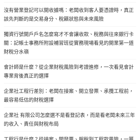
沒有營業登記可以開收據嗎：老闆收到客人要憑證時，真正
該先判斷的是交易身分、稅籍狀態與未來風險
獨資行號開戶戶名怎麼寫才不會讓收款、稅務與往來銀行卡
關：記帳士事務所附設補習班從實務現場看見的開業第一道
財稅分水嶺
會計師是什麼？從企業財稅風險到考證進修，一次看見會計
專業背後真正的選擇
企業社工程行差別：老闆在接案、開立發票、承攬工程前，
最容易低估的財稅選擇
企業社 有限公司怎麼選不是看登記表，而是看老闆未來三年
的收入、責任與財稅布局
工程行是什麼？從接案、開發票、報稅到工程款風險，一篇