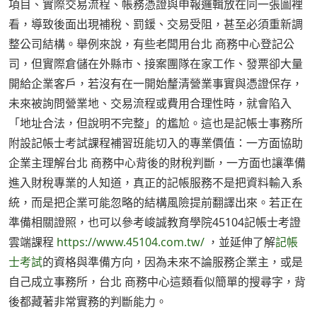
項目、實際交易流程、帳務憑證與申報邏輯放在同一張圖裡
看，導致後面出現補稅、罰鍰、交易受阻，甚至必須重新調
整公司結構。舉例來說，有些老闆用台北 商務中心登記公
司，但實際倉儲在外縣市、接案團隊在家工作、發票卻大量
開給企業客戶，若沒有在一開始釐清營業事實與憑證保存，
未來被詢問營業地、交易流程或費用合理性時，就會陷入
「地址合法，但說明不完整」的尷尬。這也是記帳士事務所
附設記帳士考試課程補習班能切入的專業價值：一方面協助
企業主理解台北 商務中心背後的財稅判斷，一方面也讓準備
進入財稅專業的人知道，真正的記帳服務不是把資料輸入系
統，而是把企業可能忽略的結構風險提前翻譯出來。若正在
準備相關證照，也可以參考峻誠教育學院45104記帳士考證
雲端課程
https://www.45104.com.tw/
，並延伸了解
記帳
士考試
的資格與準備方向，因為未來不論服務企業主，或是
自己成立事務所，台北 商務中心這類看似簡單的搜尋字，背
後都藏著非常實務的判斷能力。