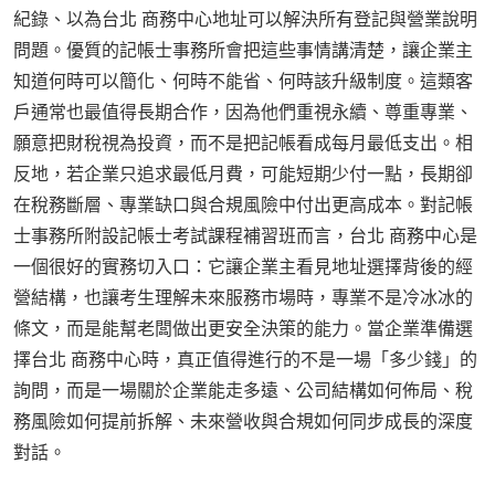
紀錄、以為台北 商務中心地址可以解決所有登記與營業說明
問題。優質的記帳士事務所會把這些事情講清楚，讓企業主
知道何時可以簡化、何時不能省、何時該升級制度。這類客
戶通常也最值得長期合作，因為他們重視永續、尊重專業、
願意把財稅視為投資，而不是把記帳看成每月最低支出。相
反地，若企業只追求最低月費，可能短期少付一點，長期卻
在稅務斷層、專業缺口與合規風險中付出更高成本。對記帳
士事務所附設記帳士考試課程補習班而言，台北 商務中心是
一個很好的實務切入口：它讓企業主看見地址選擇背後的經
營結構，也讓考生理解未來服務市場時，專業不是冷冰冰的
條文，而是能幫老闆做出更安全決策的能力。當企業準備選
擇台北 商務中心時，真正值得進行的不是一場「多少錢」的
詢問，而是一場關於企業能走多遠、公司結構如何佈局、稅
務風險如何提前拆解、未來營收與合規如何同步成長的深度
對話。