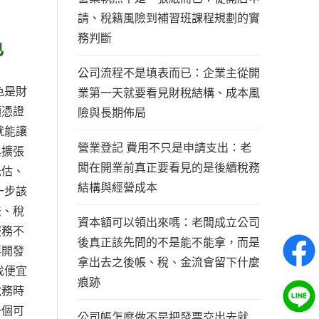
請、稅籍風險到補習班課程規劃的實
務判斷
色
公司流程不是填表而已：企業主從開
色是財
業第一天就要看見財稅結構、成本風
項憑證
險與長期佈局
就能讓
營業登記 費用不只是申請支出：老
與擴張
闆在開業前真正要看見的是後續稅務
低估、
結構與經營成本
一步該
法、稅
資本額可以領出來嗎：老闆成立公司
服務不
後真正該先問的不是能不能拿，而是
要開發
拿出去之後帳、稅、金流會留下什麼
找便宜
痕跡
稅務時
一個可
公司帳怎麼做不是把發票交出去就