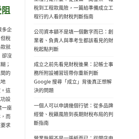
受阻
稅到工程款風險，一篇給準備成立工
程行的人看的財稅判斷指南
很多企
公司資本額不是填一個數字而已：創
；但稅
業者、負責人與準考生都該看見的財
墊款就
稅起點判斷
，卻沒
成立之前先看見財稅後果：記帳士事
模糊；
務所附設補習班帶你重新判斷
之間的
Google 搜尋「成立」背後真正想解
記地
決的問題
度。這
成功設
一個人可以申請幾個行號：從多品牌
建一座
經營、稅籍風險到長期財稅布局的判
本，而
斷指南
核要求
營業執照不是一張紙而已：從開店申