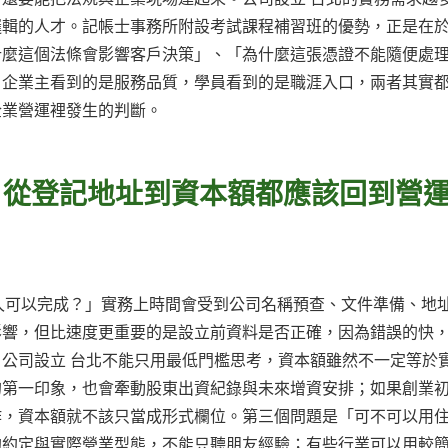
邏輯的人才。記帳士事務所附設考試課程補習班的優勢，正是在
什麼這個法條會影響客戶決策」、「為什麼這張憑證不能隨便處
。企業主看到的是服務品質，學員看到的是職涯入口，兩者其實
企業營運裡發生的判斷。
Q：從登記地址到資本額都應該回到營
多久可以完成？」實務上時間會受到公司名稱預查、文件準備、地
影響，但比速度更重要的是設立前資料是否正確，因為錯誤的快
公司設立 台北不能只用最低門檻思考，資本額雖然不一定等於
的第一印象，也會牽動股東出資紀錄與未來增資安排；如果創業
作，資本額就不該只當成形式欄位。第三個問題是「可不可以用
約約定與實際營業型態，不能只聽朋友經驗；有些行業可以用較