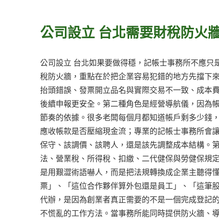
公司設立 台北需要財稅防火
公司設立 台北如果要做得穩，記帳士事務所不應只
稅防火牆，重點在於把企業容易犯錯的地方先擋下
抬頭錯誤、發票開立品名與實際交易不一致、成本費
後續申報更安全。第二種角色是經營導航儀，因為
節奏的依據。很多老闆每個月都知道帳戶剩多少錢
應收帳款是否壓縮現金流；專業的記帳士事務所會讓
保守、該調價、該聘人，還是該先調整成本結構。
法、營業稅、所得稅、扣繳、二代健保與勞健保規
是用艱澀術語嚇人，而是把法規轉換成企業主聽得
票」、「這位合作夥伴算外包還是員工」、「這筆股
代辦，是因為創業者真正需要的不是一個完成登記
不慌亂的工作方法。當事務所能同時提供防火牆、