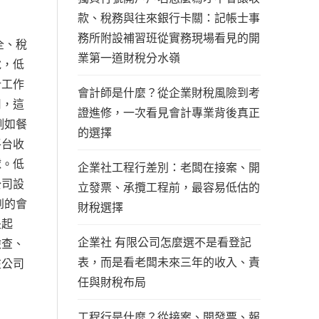
款、稅務與往來銀行卡關：記帳士事
務所附設補習班從實務現場看見的開
全、稅
業第一道財稅分水嶺
說，低
計工作
會計師是什麼？從企業財稅風險到考
用，這
證進修，一次看見會計專業背後真正
例如餐
的選擇
平台收
球。低
企業社工程行差別：老闆在接案、開
公司設
立發票、承攬工程前，最容易低估的
到的會
財稅選擇
是起
企業社 有限公司怎麼選不是看登記
檢查、
表，而是看老闆未來三年的收入、責
在公司
任與財稅布局
工程行是什麼？從接案、開發票、報