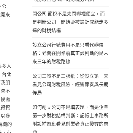
立公
開公司 節稅不是先問哪裡便宜，而
攤開來
是判斷公司一開始要被設計成能走多
遠的財稅結構
設立公司行號費用不是只看代辦價
格：老闆在開業前真正該判斷的是未
來三年的財稅路線
很多人
 台北
公司三證不是三張紙：從設立第一天
「我朋
看見公司財稅風險、經營節奏與長期
，會不
佈局
背後需
如何創立公司不是填表題，而是企業
取得資
第一步財稅結構判斷：記帳士事務所
可以參
附設補習班看見創業者真正搜尋的問
轉職的
題
多，市