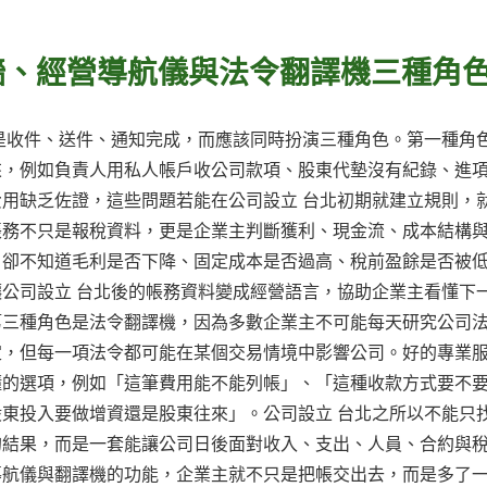
牆、經營導航儀與法令翻譯機三種角
是收件、送件、通知完成，而應該同時扮演三種角色。第一種角
來，例如負責人用私人帳戶收公司款項、股東代墊沒有紀錄、進
用缺乏佐證，這些問題若能在公司設立 台北初期就建立規則，
帳務不只是報稅資料，更是企業主判斷獲利、現金流、成本結構
，卻不知道毛利是否下降、固定成本是否過高、稅前盈餘是否被
公司設立 台北後的帳務資料變成經營語言，協助企業主看懂下
第三種角色是法令翻譯機，因為多數企業主不可能每天研究公司
定，但每一項法令都可能在某個交易情境中影響公司。好的專業
懂的選項，例如「這筆費用能不能列帳」、「這種收款方式要不
東投入要做增資還是股東往來」。公司設立 台北之所以不能只
的結果，而是一套能讓公司日後面對收入、支出、人員、合約與
導航儀與翻譯機的功能，企業主就不只是把帳交出去，而是多了