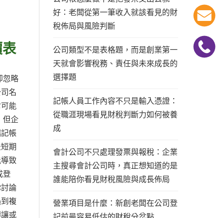
好：老闆從第一筆收入就該看見的財
稅佈局與風險判斷
價表
公司類型不是表格題，而是創業第一
天就會影響稅務、責任與未來成長的
選擇題
卻忽略
公司名
記帳人員工作內容不只是輸入憑證：
它可能
從職涯現場看見財稅判斷力如何被養
，但企
成
端記帳
法短期
會計公司不只處理發票與報稅：企業
能導致
主搜尋會計公司時，真正想知道的是
成登
誰能陪你看見財稅風險與成長佈局
你討論
遇到複
營業項目是什麼：新創老闆在公司登
轉讓或
記前最容易低估的財稅分岔點