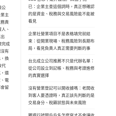
已：企業主查這個詞時，真正想確認
限公
的是資金、稅務與交易風險能不能被
企業主
看見
稅務責
資人、
企業社營業項目不是表格填完就結
東出
束：從開業現場、稅務風險到長期布
速完成
局，看見負責人真正需要判斷的事
例沒有
元，換
台北成立公司推薦不只是代辦名單：
政代
從公司設立到記帳、稅務與考證進修
成，還
的真實選擇
盟、電
都會留
沒有營業登記可以開收據嗎：老闆收
到客人要憑證時，真正該先判斷的是
交易身分、稅籍狀態與未來風險
獨資行號開戶戶名怎麼寫才不會讓收