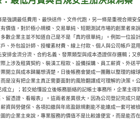
條是強調最低費用、最快送件、文件代跑，另一條是重視合規安
沒有價值，對於極小規模、交易單純、短期測試市場的創業者來
，多數企業主並不知道自己是不是「真的很單純」。例如一位設
客戶、外包設計師、授權素材費、線上付款、個人與公司帳戶混
先安排金流分流、合約名義、發票類型與成本憑證保存邏輯；又
實際上涉及租賃契約、裝潢工程款、設備採購、員工薪資、外送
發票開立與成本歸屬想清楚，日後帳務會變成一團難以整理的線
，而是沒有把企業主真正需要面對的風險翻譯成可理解的決策。
已成立」；若交給懂設立後帳務脈絡的記帳士事務所，企業主得
票、留憑證、看報表」。這兩者差異很大，因為公司登記完成只
月薪資與勞健保、各項扣繳與年底盈餘規劃能不能連成一套可被
企圖的企業主來說，專業服務的價值不是比較誰便宜，而是能否