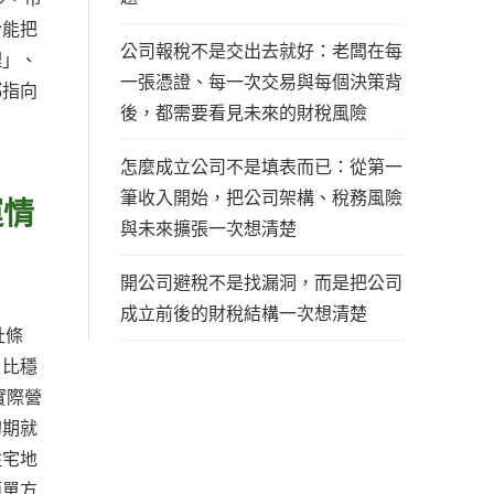
於能把
公司報稅不是交出去就好：老闆在每
理」、
一張憑證、每一次交易與每個決策背
都指向
後，都需要看見未來的財稅風險
怎麼成立公司不是填表而已：從第一
筆收入開始，把公司架構、稅務風險
運情
與未來擴張一次想清楚
開公司避稅不是找漏洞，而是把公司
成立前後的財稅結構一次想清楚
址條
，比穩
實際營
初期就
住宅地
簡單方