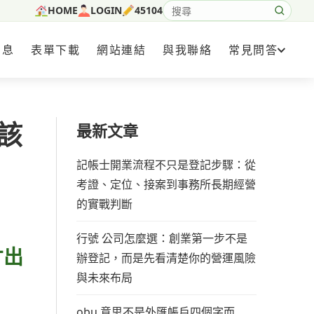
HOME
LOGIN
45104
搜尋網站內容
消息
表單下載
網站連結
與我聯絡
常見問答
該
最新文章
記帳士開業流程不只是登記步驟：從
考證、定位、接案到事務所長期經營
的實戰判斷
行號 公司怎麼選：創業第一步不是
才出
辦登記，而是先看清楚你的營運風險
與未來布局
obu 意思不是外匯帳戶四個字而