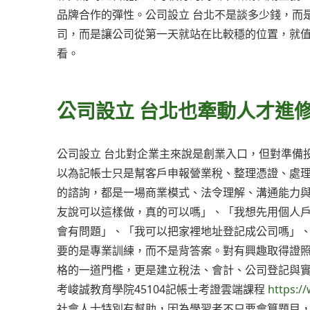
品牌合作的彈性。公司設立 台北不是談多少錢，而
司，而是讓公司從第一天就站在比較穩的位置，就
看。
公司設立 台北也牽動人才進
公司設立 台北對企業主來說是創業入口，但對準備
以為記帳士只是幫客戶申報營業稅、整理憑證、處理
的諮詢，都是一場商業模式、法令理解、溝通能力
友說可以這樣做，真的可以嗎」、「我想先用個人
會有問題」、「我可以把家裡地址登記成公司嗎」
要的是專業訓練，而不是背答案。對有興趣取得證
格的一道門檻，更是建立稅法、會計、公司登記與
考峻誠教育學院45104記帳士考證雲端課程
https:/
社會人士特別有幫助，因為學習者不只要會算題目，