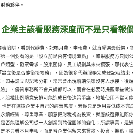
部財務夥伴。
：企業主該看服務深度而不是只看報
價表陷阱，看到代辦費、記帳月費、申報費，就直覺選最低價，
時第一個要看的是「設立前是否有情境盤點」，如果服務方只問
客戶類型、發票需求、股東關係、員工規劃與未來擴張，那代表
「設立後是否能銜接帳務」，因為很多代辦服務完成登記就結束
統，如果設立與記帳分離，常常會出現前端決策沒有人承接、後
風險」，優質事務所不會只說都可以，而會在必要時提醒哪些做
感，股權比例隨意安排可能造成日後決策爭議，地址使用不當可
，也是在選擇企業主自己的經營態度。若你只是想用最低成本完
視永續經營、尊重專業、願意把財稅視為投資，就應該選擇能陪
方是否能理解公司從一人創業到聘僱團隊的變化；所謂專業，是
，是不只看本月申報，而是替企業保留未來貸款、投資、擴點、