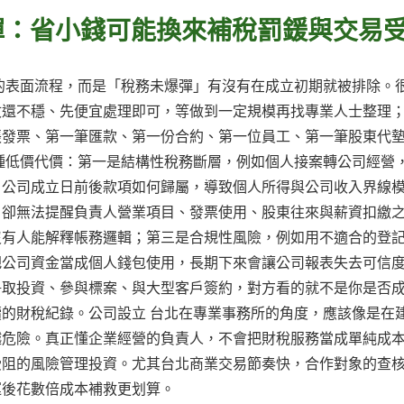
彈：省小錢可能換來補稅罰鍰與交易
的表面流程，而是「稅務未爆彈」有沒有在成立初期就被排除。
收還不穩、先便宜處理即可，等做到一定規模再找專業人士整理
張發票、第一筆匯款、第一份合約、第一位員工、第一筆股東代
種低價代價：第一是結構性稅務斷層，例如個人接案轉公司經營
、公司成立日前後款項如何歸屬，導致個人所得與公司收入界線
，卻無法提醒負責人營業項目、發票使用、股東往來與薪資扣繳
沒有人能解釋帳務邏輯；第三是合規性風險，例如用不適合的登
把公司資金當成個人錢包使用，長期下來會讓公司報表失去可信
爭取投資、參與標案、與大型客戶簽約，對方看的就不是你是否
的財稅紀錄。公司設立 台北在專業事務所的角度，應該像是在
越危險。真正懂企業經營的負責人，不會把財稅服務當成單純成
受阻的風險管理投資。尤其台北商業交易節奏快，合作對象的查
運後花數倍成本補救更划算。