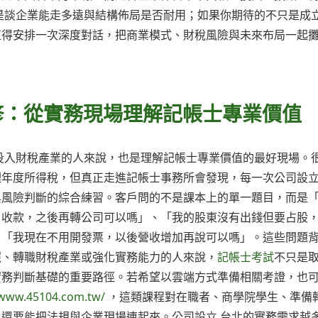
是談企業能走多遠與結構佈局是否耐用；如果你期待的不只是成
值得安排一次深度對話，把商業模式、財稅風險與未來布局一起
修：從實務現場理解記帳士專業價值
投入財稅產業的人來說，也是理解記帳士專業價值的最好現場。
年度所得稅，但真正走進記帳士事務所會發現，每一次公司設立
與風險判斷的綜合練習。客戶問的不是課本上的單一題目，而是
戶收款，之後再轉公司可以嗎」、「我的股東沒有出錢但要占股
、「我現在不用開發票，以後營收增加再說可以嗎」。這些問題
照、轉職財稅產業或強化實務能力的人來說，
記帳士考試
不只是
實務判斷基礎的重要路徑。若希望以雲端方式準備相關考證，也
/www.45104.com.tw/
，這類課程對在職者、商學院學生、準備
還要能把法規與企業現場連起來。公司設立 台北的實務需求越