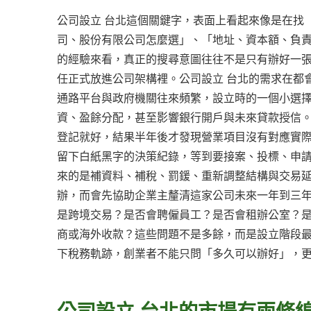
公司設立 台北這個關鍵字，表面上看起來像是在找
司、股份有限公司怎麼選」、「地址、資本額、負
的經驗來看，真正的搜尋意圖往往不是只有辦好一
任正式放進公司架構裡。公司設立 台北的需求在都
通路平台與政府機關往來頻繁，設立時的一個小選
資、盈餘分配，甚至影響銀行開戶與未來貸款授信。
登記就好，結果半年後才發現營業項目沒有對應實
留下白紙黑字的決策紀錄，等到要接案、投標、申
來的是補資料、補稅、罰鍰、重新調整結構與交易延
辦，而會先協助企業主釐清這家公司未來一年到三
是跨境交易？是否會聘僱員工？是否會租辦公室？
商或海外收款？這些問題不是多餘，而是設立階段
下稅務軌跡，創業者不能只問「多久可以辦好」，
公司設立 台北的市場有兩條