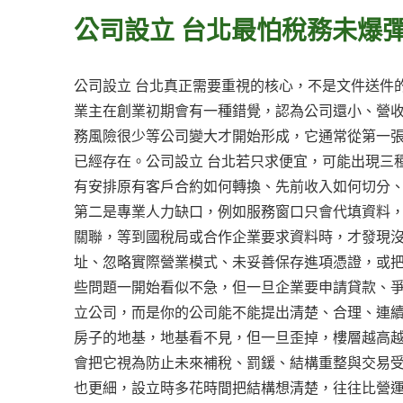
公司設立 台北最怕稅務未爆
公司設立 台北真正需要重視的核心，不是文件送件
業主在創業初期會有一種錯覺，認為公司還小、營
務風險很少等公司變大才開始形成，它通常從第一
已經存在。公司設立 台北若只求便宜，可能出現三
有安排原有客戶合約如何轉換、先前收入如何切分
第二是專業人力缺口，例如服務窗口只會代填資料
關聯，等到國稅局或合作企業要求資料時，才發現
址、忽略實際營業模式、未妥善保存進項憑證，或
些問題一開始看似不急，但一旦企業要申請貸款、
立公司，而是你的公司能不能提出清楚、合理、連續
房子的地基，地基看不見，但一旦歪掉，樓層越高
會把它視為防止未來補稅、罰鍰、結構重整與交易
也更細，設立時多花時間把結構想清楚，往往比營