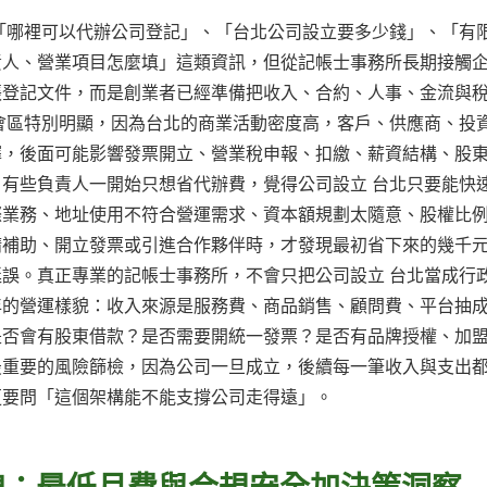
「哪裡可以代辦公司登記」、「台北公司設立要多少錢」、「有
責人、營業項目怎麼填」這類資訊，但從記帳士事務所長期接觸
張登記文件，而是創業者已經準備把收入、合約、人事、金流與
會區特別明顯，因為台北的商業活動密度高，客戶、供應商、投
擇，後面可能影響發票開立、營業稅申報、扣繳、薪資結構、股
有些負責人一開始只想省代辦費，覺得公司設立 台北只要能快
際業務、地址使用不符合營運需求、資本額規劃太隨意、股權比
請補助、開立發票或引進合作夥伴時，才發現最初省下來的幾千
誤。真正專業的記帳士事務所，不會只把公司設立 台北當成行
年的營運樣貌：收入來源是服務費、商品銷售、顧問費、平台抽
是否會有股東借款？是否需要開統一發票？是否有品牌授權、加
最重要的風險篩檢，因為公司一旦成立，後續每一筆收入與支出
更要問「這個架構能不能支撐公司走得遠」。
線：最低月費與合規安全加決策洞察