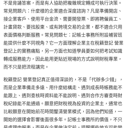
不是背誦答案，而是有人協助把複雜規定轉成可執行決策。
常見問題六：什麼樣的企業適合深度諮詢？凡是準備開店、
接企業客戶、使用平台金流、需要開發票、即將聘僱員工、
計畫貸款、要找股東、或有跨境交易的企業，都不適合只用
表面價格判斷服務。常見問題七：記帳士事務所附設補習班
能提供什麼不同視角？它一方面理解企業主在稅籍登記 營業
登記上的實務痛點，另一方面也知道學員要如何把考試知識
轉成服務能力，因此能用更貼近現場的方式說明財稅專業，
而不只是把流程講完。
稅籍登記 營業登記真正值得深談的，不是「代辦多少錢」，
而是企業準備走多遠、用什麼結構走、遇到成長時帳務能不
能跟上、遇到查核時資料能不能說明、遇到合作方審查時財
稅紀錄能不能通過。願意把財稅視為投資的企業主，通常也
比較願意在開始前花時間釐清營業模式，因為他們知道，一
開始的選擇會影響後面很多年。記帳士事務所的價值，不只
是處理申報表，而是在企業做決定前，提醒哪些地方可能變