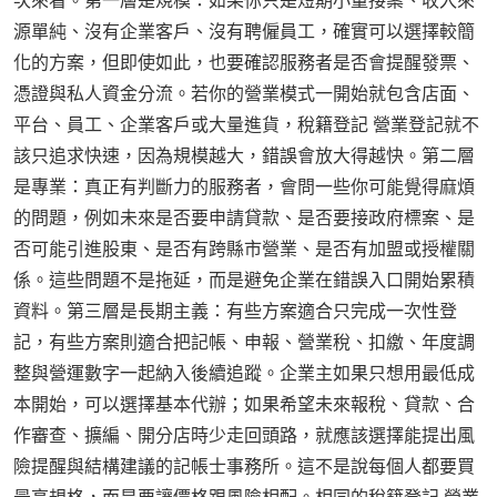
次來看。第一層是規模：如果你只是短期小量接案、收入來
源單純、沒有企業客戶、沒有聘僱員工，確實可以選擇較簡
化的方案，但即使如此，也要確認服務者是否會提醒發票、
憑證與私人資金分流。若你的營業模式一開始就包含店面、
平台、員工、企業客戶或大量進貨，稅籍登記 營業登記就不
該只追求快速，因為規模越大，錯誤會放大得越快。第二層
是專業：真正有判斷力的服務者，會問一些你可能覺得麻煩
的問題，例如未來是否要申請貸款、是否要接政府標案、是
否可能引進股東、是否有跨縣市營業、是否有加盟或授權關
係。這些問題不是拖延，而是避免企業在錯誤入口開始累積
資料。第三層是長期主義：有些方案適合只完成一次性登
記，有些方案則適合把記帳、申報、營業稅、扣繳、年度調
整與營運數字一起納入後續追蹤。企業主如果只想用最低成
本開始，可以選擇基本代辦；如果希望未來報稅、貸款、合
作審查、擴編、開分店時少走回頭路，就應該選擇能提出風
險提醒與結構建議的記帳士事務所。這不是說每個人都要買