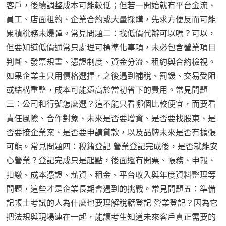
客戶，後續調整成本可能較低；但若一開始就有平台金流、
員工、店面租約、企業合約或大量採購，先求方便反而可能
累積稅務未爆彈。常見問題二：找低價代辦可以嗎？可以，
但要知道低價通常只處理可標準化事項，未必包含營業項目
判斷、發票規畫、憑證制度、資金分流、租約與合約檢視。
如果企業主只用價格選擇，之後遇到補稅、罰鍰、交易受阻
或結構重整，成本可能遠高於當初省下的費用。常見問題
三：公司和行號怎麼選？這不能只看哪個比較便宜，而要看
責任風險、合作對象、未來是否要增資、是否要找股東、是
否要接企業案、是否要申請貸款，以及品牌未來是否有擴張
可能。常見問題四：稅籍登記 營業登記完成後，是否就能安
心營業？登記完成只是起點，後面還有開票、帳務、申報、
扣繳、成本憑證、薪資、租金、平台收入與年度資料整理等
問題，這些才是企業長期會遇到的挑戰。常見問題五：準備
記帳士考試的人為什麼也要理解稅籍登記 營業登記？因為它
把法規與現場連在一起，能讓考生知道未來客戶真正需要的