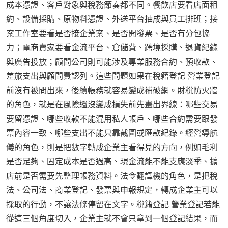
成本憑證、客戶對象與稅務節奏都不同。餐飲店要看店面租
約、設備採購、原物料憑證、外送平台抽成與員工排班；接
案工作室要看是否接企業案、是否開發票、是否有分包協
力；電商賣家要看金流平台、倉儲費、跨境採購、退貨紀錄
與廣告投放；顧問公司則可能涉及專業服務合約、預收款、
差旅支出與顧問費認列。這些問題如果在稅籍登記 營業登記
前沒有被問出來，後續帳務就容易變成補破網。財稅防火牆
的角色，就是在風險還沒變成損失前先畫出界線：哪些交易
要留憑證、哪些收款不能混用私人帳戶、哪些合約需要跟發
票內容一致、哪些支出不能只靠截圖或匯款紀錄。經營導航
儀的角色，則是把數字轉成企業主看得見的方向，例如毛利
是否足夠、固定成本是否過高、現金流能不能支應淡季、擴
店前是否需要先整理帳務資料。法令翻譯機的角色，是把稅
法、公司法、商業登記、發票與申報規定，轉成企業主可以
採取的行動，不讓法條停留在文字。稅籍登記 營業登記若能
從這三個角度切入，企業主就不會只拿到一個登記結果，而