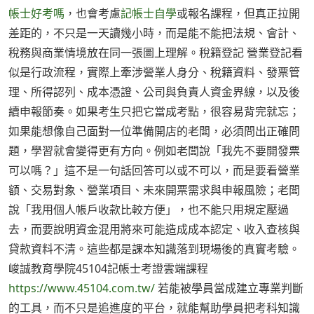
帳士好考嗎
，也會考慮
記帳士自學
或報名課程，但真正拉開
差距的，不只是一天讀幾小時，而是能不能把法規、會計、
稅務與商業情境放在同一張圖上理解。稅籍登記 營業登記看
似是行政流程，實際上牽涉營業人身分、稅籍資料、發票管
理、所得認列、成本憑證、公司與負責人資金界線，以及後
續申報節奏。如果考生只把它當成考點，很容易背完就忘；
如果能想像自己面對一位準備開店的老闆，必須問出正確問
題，學習就會變得更有方向。例如老闆說「我先不要開發票
可以嗎？」這不是一句話回答可以或不可以，而是要看營業
額、交易對象、營業項目、未來開票需求與申報風險；老闆
說「我用個人帳戶收款比較方便」，也不能只用規定壓過
去，而要說明資金混用將來可能造成成本認定、收入查核與
貸款資料不清。這些都是課本知識落到現場後的真實考驗。
峻誠教育學院45104記帳士考證雲端課程
https://www.45104.com.tw/
若能被學員當成建立專業判斷
的工具，而不只是追進度的平台，就能幫助學員把考科知識