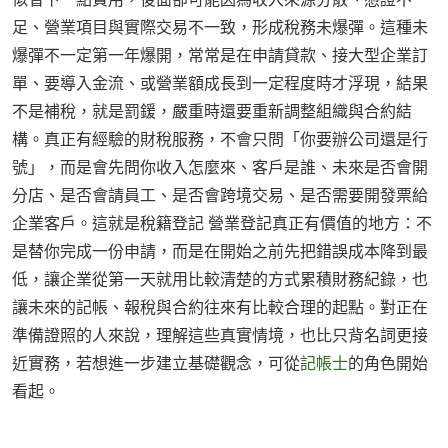
足、營業項目與實際交易不一致，形成稅務未爆彈。這種未
爆彈不一定第一年爆開，常常是在申請貸款、接大型企業訂
單、要導入金流、或營業額成長到一定程度時才浮現，結果
不是補稅，就是罰鍰，嚴重時還要重新調整組織與合約結
構。真正有經驗的財稅服務，不會只問「你要辦公司還是行
號」，而是會先問你收入怎麼來、客戶是誰、未來是否會開
分店、是否會請員工、是否會跨境交易、是否需要開發票給
企業客戶。這就是稅籍登記 營業登記真正有價值的地方：不
是替你完成一份申請，而是在開始之前先把錯誤成本降到最
低，讓企業從第一天就用比較清楚的方式累積財務紀錄，也
讓未來的記帳、報稅與合約往來有比較合理的起點。對正在
準備證照的人來說，理解這些真實情境，也比只背名詞更接
近實務，若想進一步建立基礎觀念，可從
記帳士
的角色開始
看起。