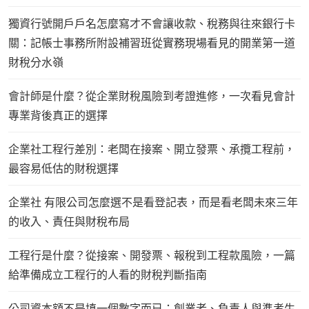
獨資行號開戶戶名怎麼寫才不會讓收款、稅務與往來銀行卡
關：記帳士事務所附設補習班從實務現場看見的開業第一道
財稅分水嶺
會計師是什麼？從企業財稅風險到考證進修，一次看見會計
專業背後真正的選擇
企業社工程行差別：老闆在接案、開立發票、承攬工程前，
最容易低估的財稅選擇
企業社 有限公司怎麼選不是看登記表，而是看老闆未來三年
的收入、責任與財稅布局
工程行是什麼？從接案、開發票、報稅到工程款風險，一篇
給準備成立工程行的人看的財稅判斷指南
公司資本額不是填一個數字而已：創業者、負責人與準考生