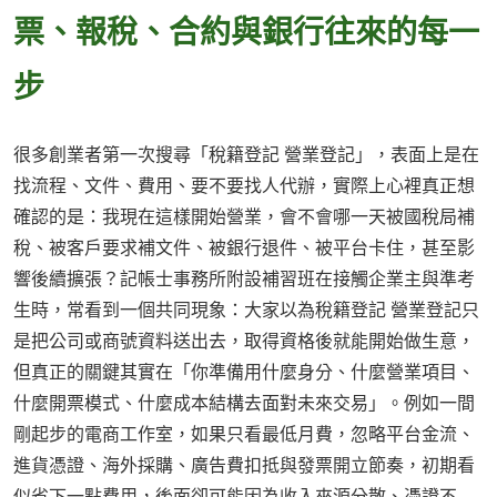
票、報稅、合約與銀行往來的每一
步
很多創業者第一次搜尋「稅籍登記 營業登記」，表面上是在
找流程、文件、費用、要不要找人代辦，實際上心裡真正想
確認的是：我現在這樣開始營業，會不會哪一天被國稅局補
稅、被客戶要求補文件、被銀行退件、被平台卡住，甚至影
響後續擴張？記帳士事務所附設補習班在接觸企業主與準考
生時，常看到一個共同現象：大家以為稅籍登記 營業登記只
是把公司或商號資料送出去，取得資格後就能開始做生意，
但真正的關鍵其實在「你準備用什麼身分、什麼營業項目、
什麼開票模式、什麼成本結構去面對未來交易」。例如一間
剛起步的電商工作室，如果只看最低月費，忽略平台金流、
進貨憑證、海外採購、廣告費扣抵與發票開立節奏，初期看
似省下一點費用，後面卻可能因為收入來源分散、憑證不