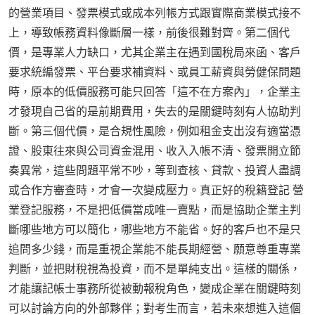
的營業項目、發票模式或成本列帳方式跟實際商業模式接不
上，導致帳務資料像斷層一樣，前後很難對齊。第二個代
價，是專業人力缺口，尤其企業主在遇到國稅局來函、客戶
要求統編發票、平台要求補資料、或員工薪資與勞健保問題
時，原本的低價服務可能只回答「這不在方案內」，企業主
才發現自己省的是前期費用，失去的是關鍵時刻有人協助判
斷。第三個代價，是合規性風險，例如租金支出沒有適當憑
證、股東往來與公司資金混用、收入入帳不清、發票開立節
奏異常，這些問題平常不吵，等到查核、貸款、投資人盡調
或合作方審查時，才會一次變成壓力。真正好的稅籍登記 營
業登記服務，不是把低價當成唯一賣點，而是協助企業主判
斷哪些地方可以簡化，哪些地方不能省。好的客戶也不是只
追問多少錢，而是重視企業能不能長期經營、願意尊重專業
判斷，並把財稅視為投資，而不是單純支出。這樣的關係，
才能讓記帳士事務所從被動報稅角色，變成企業在關鍵時刻
可以討論方向的外部夥伴；對考生而言，若未來想進入這個