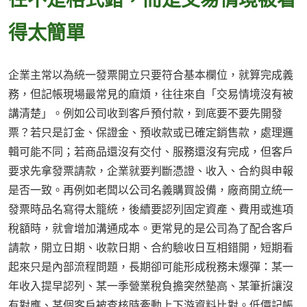
得太簡單
企業主常以為統一發票開立只要符合基本欄位，就算完成義
務，但記帳現場最常見的麻煩，往往來自「交易情境沒有被
講清楚」。例如公司收到客戶預付款，到底要不要先開發
票？若只是訂金、保證金、預收款或已確定銷售款，處理邏
輯可能不同；若商品還沒有交付、服務還沒有完成，但客戶
要求先拿發票請款，企業就要判斷憑證、收入、合約與申報
是否一致。再例如老闆以公司名義購買設備，廠商開立統一
發票時品名寫得太籠統，後續要認列固定資產、費用或進項
稅額時，就會增加溝通成本。更常見的是公司為了配合客戶
請款，開立日期、收款日期、合約驗收日互相錯開，短期看
起來只是內部流程問題，長期卻可能形成稅務未爆彈：某一
年收入提早認列、某一季營業稅負擔突然墊高、某筆折讓沒
有對應、某個客戶被查核時牽動上下游資料比對。低價記帳