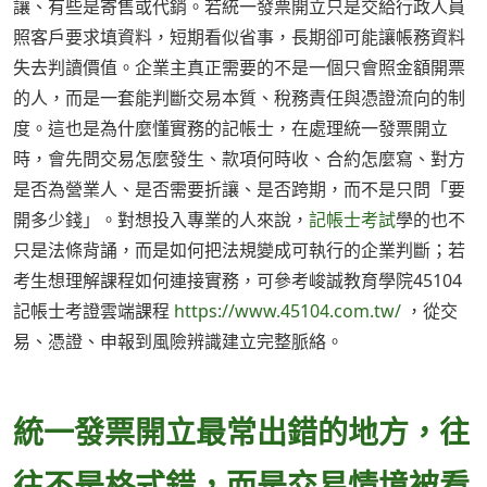
讓、有些是寄售或代銷。若統一發票開立只是交給行政人員
照客戶要求填資料，短期看似省事，長期卻可能讓帳務資料
失去判讀價值。企業主真正需要的不是一個只會照金額開票
的人，而是一套能判斷交易本質、稅務責任與憑證流向的制
度。這也是為什麼懂實務的記帳士，在處理統一發票開立
時，會先問交易怎麼發生、款項何時收、合約怎麼寫、對方
是否為營業人、是否需要折讓、是否跨期，而不是只問「要
開多少錢」。對想投入專業的人來說，
記帳士考試
學的也不
只是法條背誦，而是如何把法規變成可執行的企業判斷；若
考生想理解課程如何連接實務，可參考峻誠教育學院45104
記帳士考證雲端課程
https://www.45104.com.tw/
，從交
易、憑證、申報到風險辨識建立完整脈絡。
統一發票開立最常出錯的地方，往
往不是格式錯，而是交易情境被看