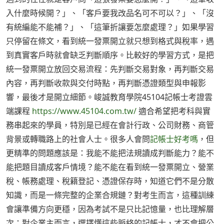
入什麼時候開？」、「客戶要我改品名可不可以？」、「沒
有統編能不能補？」、「這筆折讓要怎麼處理？」如果學習
只停留在條文，看到統一發票開立就只想到格式與稅率，遇
到真實客戶時就會缺乏判斷順序。比較好的學習方式，是把
統一發票開立放回交易流程：先判斷交易對象，再判斷交易
內容，再判斷收款與交付時點，再判斷憑證類型與申報影
響，最後才是開立細節。峻誠教育學院45104記帳士考證雲
端課程
https://www.45104.com.tw/
適合希望把考科與實
務串起來的學員，特別是已經在會計行政、公司財務、商管
背景或轉職路上的社會人士。很多人會問
記帳士好考嗎
，但
更精準的問題應該是：我能不能把法規讀成判斷能力？能不
能把題目讀成客戶情境？能不能在看到統一發票開立、營業
稅、帳務處理、稅籍登記、憑證保存時，知道它們不是分散
知識，而是一條完整的企業合規鏈？對考生而言，這種訓練
會讓準備方向更穩，因為考試不是只比記憶量，也比理解層
次；對企業主而言，選擇懂這些脈絡的記帳士，才不會把公