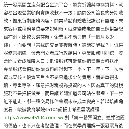
統一發票開立沒有配合金流平台、退貨折讓與庫存資料，就
容易出現營業額與實際收款不一致；顧問公司簽長約分期收
款，如果每期服務內容、開票時點與驗收紀錄沒有整理，未
來客戶或稅務單位要求說明時，就會變成老闆自己翻對話紀
錄補洞。比較與選擇時，企業主不應只問「一個月多少
錢」，而要問「當我的交易變複雜時，誰能提醒我？」低價
服務常把統一發票開立看成行政結果，專業服務則把統一發
票開立看成風險入口；低價服務可能幫你把當期資料送出，
專業服務會協助你讓資料經得起下一季、下一年、下一次融
資或查核。優質客戶也不是只追求少付費用，而是重視永
續、尊重專業、願意把財稅視為投資的人。因為真正的財稅
服務不是把帳做完，而是讓老闆知道公司站在哪裡、下一步
能不能走、哪一種交易條件會讓未來成本變高。若以培訓角
度看，峻誠教育學院45104記帳士考證雲端課程
https://www.45104.com.tw/
對「統一發票開立」這類議題
的價值，也不只在考點整理，而在幫學員理解一張發票背後