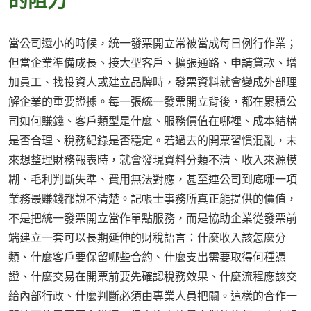
的阻力
當公司還小的時候，統一發票開立常被當成每日例行作業；
但當企業準備成長、接大型客戶、擴張通路、申請貸款、增
加員工、找投資人或建立品牌時，發票資料就會變成外部理
解企業的重要證據。每一張統一發票開立背後，都在累積公
司如何賺錢、客戶類型是什麼、服務價值在哪裡、成本結構
是否合理、稅務紀錄是否穩定。若過去的開票習慣混亂，未
來想整理財務報表時，就會發現資料分類不清、收入來源模
糊、毛利判斷失準、費用無法對應，甚至連公司到底哪一項
業務最賺錢都說不清楚。記帳士事務所真正能提供的價值，
不是把統一發票開立當作單點服務，而是協助企業從發票前
端建立一套可以長期延伸的財稅語言：什麼收入該怎麼分
類、什麼客戶要保留哪些合約、什麼支出需要取得何種憑
證、什麼交易在開票前要先確認稅務效果、什麼流程應該交
給內部行政、什麼判斷必須由專業人員把關。這樣的合作一