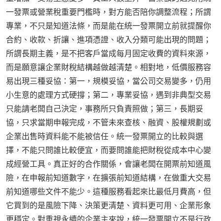
一發票或營業稅重要門檻時，對方能否陪你調整流程；所謂
專業，不只是知道法條，而是能在統一發票開立前就提醒你
合約、收款、折讓、進項憑證、收入分類可能出現的問題；
所謂長期主義，是不把客戶當成每月固定收費的資料來源，
而是願意讓企業財稅結構越做越清楚。相對地，低價服務容
易出現三種妥協：第一，規模妥協，當公司交易變多，仍用
小生意的處理方式硬撐；第二，專業妥協，遇到非典型交易
只能請老闆自己決定，事務所只負責照做；第三，長期妥
協，只求當期申報完成，不管未來查核、融資、股權規劃或
企業出售時資料能不能被信任。統一發票開立的比較與選
擇，不能只問誰比較便宜，而要問誰能把財稅從成本中心變
成經營工具。真正好的合作關係，會讓老闆在開票前知道風
險，在申報前知道數字，在擴張前知道結構，在做重大交易
前知道哪些文件不能少。這種服務看起來比最低月費高，但
它買到的是風險下降、決策更清楚、資料更可用、企業形象
更穩定。對重視永續的企業主來說，統一發票開立不是行政