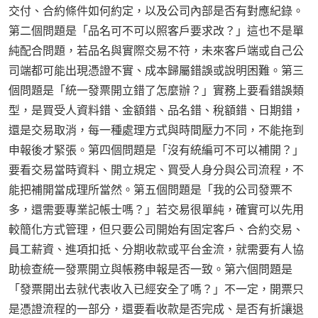
交付、合約條件如何約定，以及公司內部是否有對應紀錄。
第二個問題是「品名可不可以照客戶要求改？」這也不是單
純配合問題，若品名與實際交易不符，未來客戶端或自己公
司端都可能出現憑證不實、成本歸屬錯誤或說明困難。第三
個問題是「統一發票開立錯了怎麼辦？」實務上要看錯誤類
型，是買受人資料錯、金額錯、品名錯、稅額錯、日期錯，
還是交易取消，每一種處理方式與時間壓力不同，不能拖到
申報後才緊張。第四個問題是「沒有統編可不可以補開？」
要看交易當時資料、開立規定、買受人身分與公司流程，不
能把補開當成理所當然。第五個問題是「我的公司發票不
多，還需要專業記帳士嗎？」若交易很單純，確實可以先用
較簡化方式管理，但只要公司開始有固定客戶、合約交易、
員工薪資、進項扣抵、分期收款或平台金流，就需要有人協
助檢查統一發票開立與帳務申報是否一致。第六個問題是
「發票開出去就代表收入已經安全了嗎？」不一定，開票只
是憑證流程的一部分，還要看收款是否完成、是否有折讓退