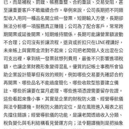
已，而是補稅、罰鍰、帳務重整、合約重談、交易受阻，甚
至讓重要客戶不敢繼續合作。舉例來說，公司長期把不同類
型收入用同一種品名開立統一發票，短期輸入方便，長期卻
無法分析哪一項服務真正賺錢；公司為了配合客戶，常常跨
期開票或延後開票，短期維持關係，長期可能讓營業額波動
不合理；公司沒有折讓流程，退貨或折扣只在LINE裡講好，
未來帳上與實際金流對不起來；公司把老闆個人支出混在公
司支出裡，拿到統一發票就想列費用，最後不只影響進項稅
額，也讓企業財務形象變得混亂。優質的記帳士事務所會協
助企業設計簡單但有效的規則，例如哪些交易要先確認合約
再開票、哪些品名不能過度簡化、哪些收款型態要建立備
註、哪些折讓要在當月處理、哪些進項憑證需要留存佐證。
這些看起來像小事，其實是企業的財稅防火牆、經營導航儀
與法令翻譯機。財稅防火牆的定位，是在風險進入報表之前
先擋住錯誤；經營導航儀的功能，是讓老闆透過收入分類、
稅負變化與毛利結構看見營運方向；法令翻譯機則是把抽象