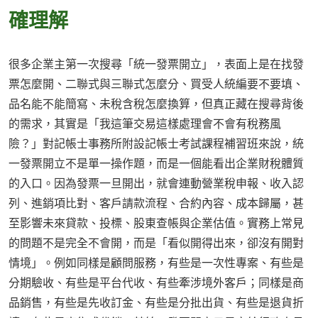
確理解
很多企業主第一次搜尋「統一發票開立」，表面上是在找發
票怎麼開、二聯式與三聯式怎麼分、買受人統編要不要填、
品名能不能簡寫、未稅含稅怎麼換算，但真正藏在搜尋背後
的需求，其實是「我這筆交易這樣處理會不會有稅務風
險？」對記帳士事務所附設記帳士考試課程補習班來說，統
一發票開立不是單一操作題，而是一個能看出企業財稅體質
的入口。因為發票一旦開出，就會連動營業稅申報、收入認
列、進銷項比對、客戶請款流程、合約內容、成本歸屬，甚
至影響未來貸款、投標、股東查帳與企業估值。實務上常見
的問題不是完全不會開，而是「看似開得出來，卻沒有開對
情境」。例如同樣是顧問服務，有些是一次性專案、有些是
分期驗收、有些是平台代收、有些牽涉境外客戶；同樣是商
品銷售，有些是先收訂金、有些是分批出貨、有些是退貨折