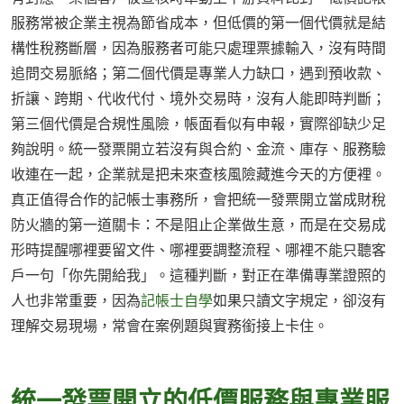
服務常被企業主視為節省成本，但低價的第一個代價就是結
構性稅務斷層，因為服務者可能只處理票據輸入，沒有時間
追問交易脈絡；第二個代價是專業人力缺口，遇到預收款、
折讓、跨期、代收代付、境外交易時，沒有人能即時判斷；
第三個代價是合規性風險，帳面看似有申報，實際卻缺少足
夠說明。統一發票開立若沒有與合約、金流、庫存、服務驗
收連在一起，企業就是把未來查核風險藏進今天的方便裡。
真正值得合作的記帳士事務所，會把統一發票開立當成財稅
防火牆的第一道關卡：不是阻止企業做生意，而是在交易成
形時提醒哪裡要留文件、哪裡要調整流程、哪裡不能只聽客
戶一句「你先開給我」。這種判斷，對正在準備專業證照的
人也非常重要，因為
記帳士自學
如果只讀文字規定，卻沒有
理解交易現場，常會在案例題與實務銜接上卡住。
統一發票開立的低價服務與專業服