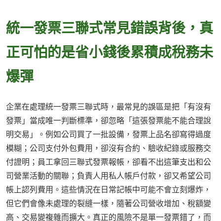
統一發票三聯式常見錯誤背後，真
正可怕的是省小錢後累積成稅務未
爆彈
企業在處理統一發票三聯式時，最常見的誤區是把「有沒有
發票」當成唯一判斷標準，卻忽略「這張發票能不能合理說
明交易」。例如公司買了一批設備，發票上品名卻寫得過度
模糊；公司支付外包費用，卻沒有合約、驗收紀錄或服務交
付證明；員工拿回三聯式發票報帳，卻看不出這筆支出和公
司營業活動的關聯；負責人用私人帳戶付款，卻又希望公司
帳上認列費用。這些情況在日常記帳中可能不會立刻爆炸，
但它們會像未處理的裂縫一樣，隨著公司營收增加、稅額變
高、交易變複雜而擴大。真正的風險不是單一發票錯了，而