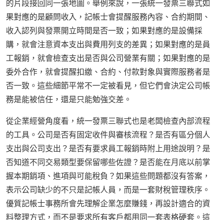
的片段接回同一張地圖。舉例來說，一張統一發票三聯式如
果對應的是顧問收入，記帳士會提醒服務內容、合約期間、
收入認列與發票開立時間是否一致；如果對應的是設備採
購，就會注意資本支出與費用列支的差異；如果對應的是員
工報銷，就會檢查支出是否與公司營業有關；如果對應的是
委外合作，就會提醒扣繳、合約、付款對象與實際服務者是
否一致。這些細節平常不一定被看見，但它們會決定公司帳
務是能被信任，還是只能勉強交差。
從企業經營角度看，統一發票三聯式也是老闆檢查內部流程
的工具。公司是否有固定收件與審核流程？是否有區分個人
支出與公司支出？是否有要求員工報銷時附上用途說明？是
否知道不同交易類型要保留哪些佐證？是否能在月底以前掌
握本期銷項、進項與可能稅負？如果這些問題都沒有答案，
表示公司缺少的不只是記帳人員，而是一套財稅管理秩序。
優質記帳士事務所會先理解企業怎麼賺錢，再設計適合的資
料整理方式，而不是要求所有客戶都用同一套表格硬套。這