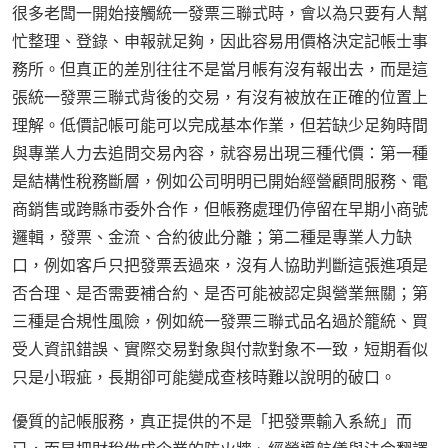
很多老闆一開始接觸統一發票三聯式時，會以為只要有人幫
忙整理、登錄、申報就足夠，因此容易用價格決定記帳士事
務所。但真正的差別往往不是當月帳有沒有報出去，而是這
張統一發票三聯式背後的交易，有沒有被放在正確的位置上
理解。低價記帳可能可以完成基本作業，但若缺少足夠時間
與專業人力去追問交易內容，就容易出現三種代價：第一種
是結構性稅務斷層，例如公司明明已開始經營顧問服務、電
商銷售或跨縣市委外合作，但帳務處理仍停留在早期小商號
邏輯，發票、金流、合約彼此分離；第二種是專業人力缺
口，例如客戶只把發票丟過來，沒有人協助判斷這張進項是
否合理、是否需要補合約、是否可能被認定與營業無關；第
三種是合規性風險，例如統一發票三聯式品名過於籠統、買
受人資訊錯誤、實際交易對象與付款對象不一致，短期看似
只是小瑕疵，長期卻可能變成查核時難以說明的破口。
優質的記帳服務，真正提供的不是「把發票輸入系統」而