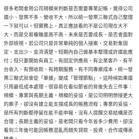
很多老闆會用公司規模來判斷是否需要專業記帳，覺得公司
還小、發票不多、營收不大，所以統一發票三聯式自己整理
一下就可以。但實務上，真正應該看的不是公司現在大不
大，而是交易複雜度高不高、未來是否要成長、是否會面對
外部檢視。若公司只是非常單純的個人接案，交易對象固
定、支出少、金流清楚，短期內自己做基本整理或許還能應
付；但只要開始有員工、有固定供應商、有企業客戶、有平
台收入、有預收款、有跨期服務、有不同專案成本，統一發
票三聯式就會從「單據」變成「管理節點」。這時候如果還
只用最低成本處理，很容易在看似節省的背後失去三件事：
規模、專業與長期主義。規模的妥協，是公司明明想接更大
的案子，卻沒有建立能支撐成長的帳務流程；專業的妥協，
是所有判斷都停留在能不能申報，沒有人提醒交易結構是否
合理；長期主義的妥協，是老闆只看今年省多少費用，卻沒
看到三年後可能因帳務混亂而錯失貸款、投資、合作或傳承
機會。