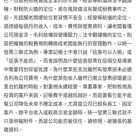
已，而是把財稅做成企業的防火牆、經營導航儀與法令翻譯
機。財稅防火牆的定位，是在風險還沒有變成稅務事件之
前，先提醒老闆哪些交易習慣不安全；經營導航儀的定位，
是透過每個月的收入、成本、費用與發票資料，讓老闆看懂
公司現金流、毛利結構與營運壓力；法令翻譯機的定位，則
是把複雜的稅務規則轉換成老闆能執行的管理動作。以統一
發票三聯式為例，專業記帳士不會只說「這張可以入帳」或
「這張不能抵」，而會說明為什麼這張發票在這個交易場景
中需要特別保留佐證，為什麼某些支出雖然有發票卻未必適
合列為公司費用，為什麼某些收入雖然已開立發票卻還要注
意合約履約時點。對重視永續經營、尊重專業、把財稅視為
投資的客戶來說，記帳費不是越低越好，而是要看它能不能
幫公司降低未來不確定成本。尤其當公司已經有員工、固定
客戶、跨平台收入或較高交易金額時，統一發票三聯式就不
只是申報附件，而是公司能否被信任、被檢視、被擴張的基
礎資料。