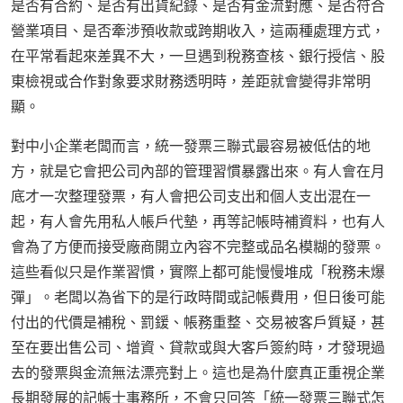
是否有合約、是否有出貨紀錄、是否有金流對應、是否符合
營業項目、是否牽涉預收款或跨期收入，這兩種處理方式，
在平常看起來差異不大，一旦遇到稅務查核、銀行授信、股
東檢視或合作對象要求財務透明時，差距就會變得非常明
顯。
對中小企業老闆而言，統一發票三聯式最容易被低估的地
方，就是它會把公司內部的管理習慣暴露出來。有人會在月
底才一次整理發票，有人會把公司支出和個人支出混在一
起，有人會先用私人帳戶代墊，再等記帳時補資料，也有人
會為了方便而接受廠商開立內容不完整或品名模糊的發票。
這些看似只是作業習慣，實際上都可能慢慢堆成「稅務未爆
彈」。老闆以為省下的是行政時間或記帳費用，但日後可能
付出的代價是補稅、罰鍰、帳務重整、交易被客戶質疑，甚
至在要出售公司、增資、貸款或與大客戶簽約時，才發現過
去的發票與金流無法漂亮對上。這也是為什麼真正重視企業
長期發展的記帳士事務所，不會只回答「統一發票三聯式怎