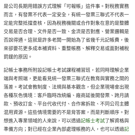
是公司長期用錯誤方式理解「可報帳」這件事。對稅務實務
而言，有發票不代表一定安全，有統一發票三聯式不代表一
定能完整抵擋查核，因為稅務機關或合作對象在意的是整體
交易是否合理、文件是否一致、金流是否對應、營業邏輯是
否說得通。這就是許多老闆一開始為了省幾千元記帳費，後
來卻要花更多成本補資料、重整帳務、解釋交易或面對補稅
罰鍰的原因。
記帳士事務所附設記帳士考試課程補習班，若同時理解企業
端與考照端，更能看見統一發票三聯式在教育與實務之間的
落差。考試會教制度、法規與基本觀念，但企業現場會出現
各種灰色情境：客戶臨時改統編、廠商延後開發票、跨月請
款、預收訂金、平台代收代付、合作案拆款、不同公司主體
混用資源。這些情境需要的不是背答案，而是判斷順序。對
想進入專業領域的人來說，可以透過
記帳士考試
了解資格與
準備方向；對已經在企業內部處理帳務的人，也可以透過
記