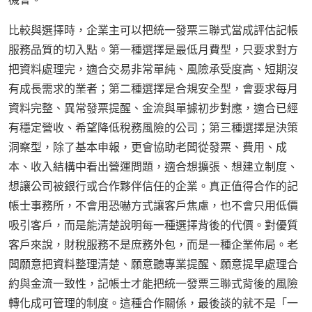
比較與選擇時，企業主可以把統一發票三聯式當成評估記帳
服務品質的切入點。第一種選擇是最低月費型，只要求對方
把資料處理完，適合交易非常單純、風險承受度高、短期沒
有成長需求的業者；第二種選擇是合規安全型，會要求每月
資料完整、異常發票提醒、金流與單據初步對應，適合已經
有穩定營收、希望降低稅務風險的公司；第三種選擇是決策
洞察型，除了基本申報，更會協助老闆從發票、費用、成
本、收入結構中看出營運問題，適合想擴張、想建立制度、
想讓公司被銀行或合作夥伴信任的企業。真正值得合作的記
帳士事務所，不會用恐嚇方式讓客戶焦慮，也不會只用低價
吸引客戶，而是能清楚說明每一種選擇背後的代價。對優質
客戶來說，財稅服務不是庶務外包，而是一種企業佈局。老
闆願意把資料整理清楚、願意聽專業提醒、願意提早處理合
約與金流一致性，記帳士才能把統一發票三聯式背後的風險
轉化成可管理的制度。這種合作關係，最後談的就不是「一