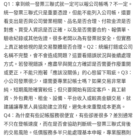
Q1：拿到統一發票三聯式就一定可以報公司帳嗎？不一定。
統一發票三聯式只是重要憑證，但能不能列入公司帳，還要
看支出是否與公司營業相關、品名是否合理、付款金流是否
對應、買受人資訊是否正確，以及是否需要合約、報價單、
驗收紀錄或其他佐證。很多老闆以為有發票就安全，但實務
上真正被檢視的是交易整體是否合理。Q2：統編打錯或公司
名稱不完整，會不會造成問題？這要看錯誤狀況與後續處理
方式。若發現錯誤，應盡早與開立方確認是否需要作廢重開
或更正，不能只抱著「應該沒關係」的心態留下瑕疵。Q3：
小公司發票很少，還需要專業記帳士嗎？如果交易非常單
純，短期風險確實較低；但只要開始有固定客戶、員工薪
資、外包費用、租金、設備、平台收入或較高金額交易，就
建議讓專業人員協助建立流程，避免未來重整成本更高。
Q4：為什麼有些記帳服務很便宜，有些卻差很多？差別通常
不只在登帳速度，而在是否會協助判斷統一發票三聯式背後
的交易風險。低價服務多半只能處理基本申報，專業服務則