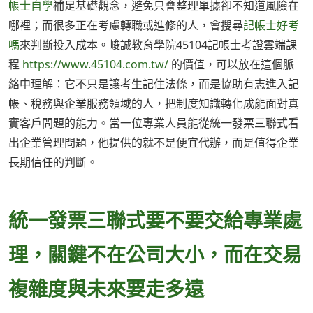
帳士自學
補足基礎觀念，避免只會整理單據卻不知道風險在
哪裡；而很多正在考慮轉職或進修的人，會搜尋
記帳士好考
嗎
來判斷投入成本。峻誠教育學院45104記帳士考證雲端課
程
https://www.45104.com.tw/
的價值，可以放在這個脈
絡中理解：它不只是讓考生記住法條，而是協助有志進入記
帳、稅務與企業服務領域的人，把制度知識轉化成能面對真
實客戶問題的能力。當一位專業人員能從統一發票三聯式看
出企業管理問題，他提供的就不是便宜代辦，而是值得企業
長期信任的判斷。
統一發票三聯式要不要交給專業處
理，關鍵不在公司大小，而在交易
複雜度與未來要走多遠