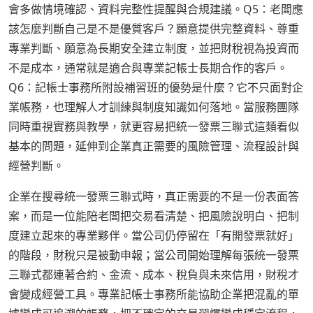
會多做情境確認、資料完整性提醒與合規建議。Q5：老闆應
該怎麼判斷自己是不是優質客戶？願意提供完整資料、尊重
專業判斷、願意為長期安全建立制度，並把財稅視為投資而
不是成本，通常就是適合與專業記帳士長期合作的客戶。
Q6：記帳士事務所附設補習班的優勢是什麼？它不只面對企
業帳務，也理解人才訓練與制度知識如何落地。當服務團隊
同時重視實務與教學，就更容易把統一發票三聯式這類看似
基本的問題，延伸到企業真正需要的風險管理、流程設計與
經營判斷。
企業在搜尋統一發票三聯式時，真正需要的不是一份表面答
案，而是一位能陪老闆把交易看清楚、把風險說明白、把制
度建立起來的專業夥伴。當公司仍停留在「有開發票就好」
的階段，財稅只是被動申報；當公司開始理解每張統一發票
三聯式都連著合約、金流、成本、稅負與未來信用，財稅才
會變成經營工具。專業記帳士事務所能協助企業把混亂的單