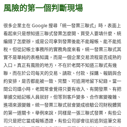
風險的第一個判斷現場
很多企業主在 Google 搜尋「統一發票三聯式」時，表面上
看起來只是想知道三聯式發票怎麼開、買受人要填什麼、統
編錯了怎麼辦，或是公司拿到發票後能不能報帳、能不能抵
稅。但從記帳士事務所的實務角度來看，統一發票三聯式其
實不是單純的表格知識，而是一個企業交易流程是否成熟的
入口。真正有風險的地方，不在於老闆不知道三聯式有幾
聯，而在於公司每天的交易、請款、付款、採購、報銷與合
約安排，是否都能被一致、完整、可追溯地留下紀錄。當一
間公司還小時，老闆常會覺得只要有收入、有開發票、有把
單據交給記帳人員就好，但等到客戶變多、合作案變複雜、
進項來源變雜，統一發票三聯式就會變成檢驗公司財稅體質
的第一道關卡。舉例來說，同樣是一張三聯式發票，有些公
司只是把它當成報帳憑證，有些公司卻會往前追到這筆交易