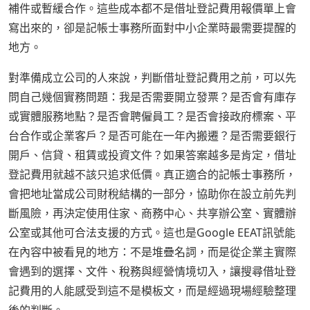
補件或暫緩合作。這些成本都不是借址登記費用報價單上會
寫出來的，卻是記帳士事務所面對中小企業時最需要提醒的
地方。
對準備成立公司的人來說，判斷借址登記費用之前，可以先
問自己幾個實務問題：我是否需要開立發票？是否會有庫存
或實體服務地點？是否會聘僱員工？是否會接政府標案、平
台合作或企業客戶？是否可能在一年內搬遷？是否需要銀行
開戶、信貸、租賃或投資文件？如果答案越多是肯定，借址
登記費用就越不該只追求低價。真正適合的記帳士事務所，
會把地址當成公司財稅結構的一部分，協助你在設立前先判
斷風險，再決定使用住家、商務中心、共享辦公室、實體辦
公室或其他可合法支援的方式。這也是Google EEAT訊號能
在內容中被看見的地方：不是堆疊名詞，而是從企業主實際
會遇到的選擇、文件、稅務與經營情境切入，讓搜尋借址登
記費用的人能感受到這不是模板文，而是經過現場經驗整理