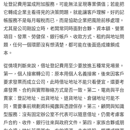
址登記費用當成附加服務，可能無法呈現專業價值；若能把
它轉成企業主看得見的決策問題，就能讓客戶理解，好的記
帳服務不是每月報稅而已，而是協助企業把風險前移處理。
尤其是公司剛設立時，老闆常同時面對合夥、資本額、營業
項目、發票、勞健保、銀行帳戶、收款方式、租約與地址問
題，任何一個環節沒有想清楚，都可能在後面造成連鎖成
本。
從情境判斷來說，借址登記費用至少要放進五種常見場景。
第一，個人接案轉公司：原本用個人名義接案，後來因客戶
要求發票而成立公司，此時借址地址不能只看便宜，還要考
慮發票、合約與實際聯絡方式是否一致。第二，電商與平台
賣家：登記地址、出貨地址、退貨地址、倉儲地址可能不
同，需要事前規劃資料揭露與憑證保存。第三，顧問與知識
型服務：沒有固定辦公室不代表可以隨意借址，仍需考慮客
戶合約、收件、銀行往來與政府文件。第四，家族合夥或朋