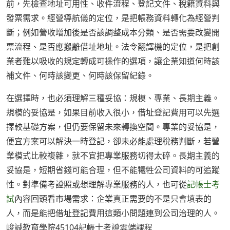
前，先檢查地址可用性、收件流程、登記文件、稅籍資料與
發票需求。經營導航儀的定位，是把帳務資料轉化為經營判
斷；例如營收增加後是否該調整成本分類、是否需要改變開
票流程、是否應搬離借址地址。法令翻譯機的定位，是把創
業者難以吸收的規定轉成可操作的選項，讓企業知道何時該
補文件、何時該變更、何時該保留紀錄。
在選擇時，也必須理解三種妥協：規模、專業、長期主義。
規模的妥協是，如果目前收入很小，借址登記費用可以先選
擇較基礎方案，但仍要保留未來轉換空間。專業的妥協是，
便宜方案可以解決一時登記，卻未必能處理稅務判斷，若營
業模式比較複雜，就不宜把專業服務切得太碎。長期主義的
妥協是，短期省錢可能合理，但不能犧牲公司資料的可追蹤
性。對準備考證照或想理解專業服務的人，也可從
記帳士考
試
內容回頭看市場需求：企業真正需要的不是只會填表的
人，而是能把借址登記費用這類小問題連到公司治理的人。
峻誠教育學院45104記帳士考證雲端課程