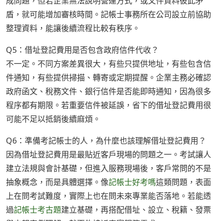
成問題，但若企業無法說明營運方式，或文件資料彼此矛
盾，就可能增加審核時間。記帳士事務所在公司設立前協助
整理資料，能讓後續流程比較有秩序。
Q5：借址登記費用是否包含政府信件代收？
不一定。不同方案差異很大，有些只提供地址，有些包含信
件通知，有些提供掃描、轉寄或定期提醒。企業主務必確認
政府函文、稅務文件、銀行信件是否能即時通知，因為很多
程序都有期限。若重要信件被延誤，省下的借址登記費用很
可能不足以抵銷後續麻煩。
Q6：準備考記帳士的人，為什麼也該理解借址登記費用？
因為借址登記費用是最貼近客戶現場的問題之一。考試讓人
建立法規與會計基礎，但進入服務現場後，客戶常問的不是
抽象概念，而是具體選擇。像
記帳士好考嗎
這類問題，表面
上在問考試難度，實際上也在問未來專業能否落地。若能透
過
記帳士考古題
建立基礎，再搭配借址、設立、稅籍、發票