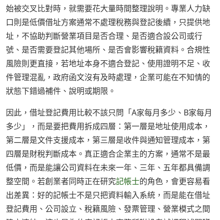
始被交叉比對時，就需要花大量時間整理說明。專業人力缺
口則是低價借址方案通常不處理稅務與登記後續，只提供地
址，不協助判斷營業項目是否合理、是否適合設公司或行
號、是否需要登記其他場所、是否會影響稅籍資料。合規性
風險則更直接，若地址本身不適合登記、使用證明不足、收
件管理混亂，政府函文沒有及時處理，企業可能在不知情的
狀態下錯過補件、說明或期限。
因此，借址登記費用比較不該只問「A家每月多少、B家每月
多少」，而是要把費用拆成四層：第一層是地址使用成本，
第二層是文件支援成本，第三層是收件與通知管理成本，第
四層是財稅判斷成本。真正適合企業主的方案，通常不是最
低價，而是能讓公司資料在未來一年、三年、五年都具備調
整空間。若創業者同時正在研究
記帳士
的角色，會更容易看
出差異：好的記帳士不是只把資料輸入系統，而是能在借址
登記費用、公司設立、稅籍風險、發票管理、營業模式之間