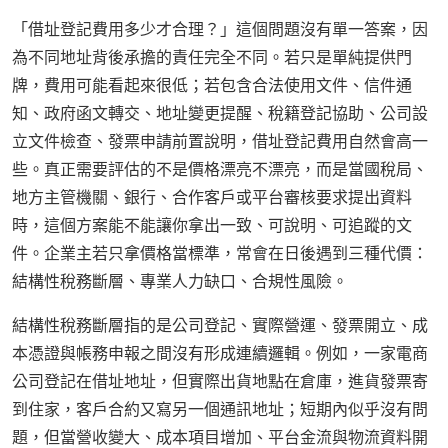
「借址登記費用多少才合理？」這個問題沒有單一答案，因
為不同地址背後承擔的責任完全不同。若只是單純提供門
牌，費用可能看起來很低；若包含合法使用文件、信件通
知、政府函文轉交、地址變更提醒、稅籍登記協助、公司設
立文件檢查、發票申請前置說明，借址登記費用自然會高一
些。真正需要評估的不是價格漂亮不漂亮，而是當國稅局、
地方主管機關、銀行、合作客戶或平台審核要求提出資料
時，這個方案能不能讓你拿出一致、可說明、可追蹤的文
件。企業主若只拿價格當標準，常會在日後遇到三種代價：
結構性稅務斷層、專業人力缺口、合規性風險。
結構性稅務斷層指的是公司登記、實際營運、發票開立、成
本憑證與帳務申報之間沒有形成連續邏輯。例如，一家電商
公司登記在借址地址，但實際出貨地點在倉庫，進貨發票寄
到住家，客戶合約又寫另一個通訊地址；短期內似乎沒有問
題，但當營收變大、成本項目增加、平台金流與物流資料開