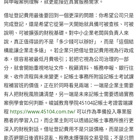
與申報案例理解，就更能接近真實服務需求。
借址登記費用最後要回到一個更深的問題：你希望公司只是
完成登記，還是希望它從第一天開始就具備可被查核、可被
說明、可被擴張的財稅基礎。對中小企業老闆與負責人來
說，真正值得談的不是「多少錢可以辦好」，而是「這個結
構能讓企業走多遠」。若企業只把借址登記費用視為行政成
本，很容易被最低月費吸引；若把它視為公司治理的一部
分，就會開始重視地址文件、稅籍資料、帳務申報、銀行往
來、收件流程與未來變更。記帳士事務所附設記帳士考試課
程補習班的價值，正在於同時看見兩端：一端是企業主需要
有人把財稅風險講清楚，另一端是未來記帳士需要透過實務
案例學會如何判斷。峻誠教育學院45104記帳士考證雲端課
程
https://www.45104.com.tw/
可以作為準備投入專業服
務者的學習入口，而企業主則可以透過記帳士事務所進行更
深入的財稅對話。借址登記費用不是只談價格，而是談企業
能否避開日後資料混亂、稅務未爆彈與交易受阻；不是只問