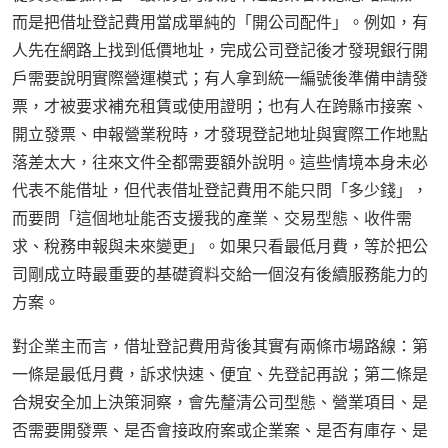
而是把借址登記費用當成單純的「開公司配件」。例如，有
人先在網路上找到低價地址，完成公司登記後才發現銀行開
戶需要說明實際營運模式；有人拿到統一編號後準備申請發
票，才被要求補充租賃或使用證明；也有人在跨縣市接案、
開立發票、申報營業稅時，才發現登記地址與實際工作地點
落差太大，往來文件全都需要額外說明。這些情境本身未必
代表不能借址，但代表借址登記費用不能只問「多少錢」，
而要問「這個地址能否支援我的產業、交易型態、收件需
求、稅務申報與未來變更」。如果只看最低月費，等於把公
司剛成立時最重要的基礎資料交給一個沒有後續服務能力的
方案。
對企業主而言，借址登記費用背後其實有兩條市場路線：第
一條是最低月費，訴求快速、便宜、先登記再說；第二條是
合規安全加上決策洞察，會先釐清公司型態、營業項目、是
否需要開發票、是否會接政府案或企業案、是否有庫存、是