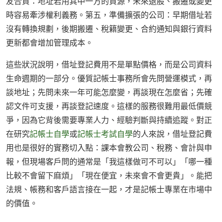
友合資：地址若用其中一方的資源，未來退股、搬遷或變更
時容易牽涉權利義務。第五，準備擴張的公司：早期借址若
沒有轉換規劃，後期搬遷、稅籍變更、合約通知與銀行資料
更新都會增加管理成本。
這些狀況說明，借址登記費用不是單點價格，而是公司資料
生命週期的一部分。優質記帳士事務所會先問營運模式，再
談地址；先問未來一年可能怎麼變，再談現在怎麼省；先確
認文件可支援，再談登記速度。這樣的服務很難用最低價競
爭，因為它背後需要專業人力、經驗判斷與持續追蹤。對正
在研究
記帳士自學
或
記帳士考試自學
的人來說，借址登記費
用也是很好的實務切入點：課本會教公司、稅務、會計與申
報，但現場客戶問的通常是「我這樣做可不可以」「哪一種
比較不會留下麻煩」「現在便宜，未來會不會更貴」。能把
法規、帳務和客戶語言接在一起，才是記帳士專業在市場中
的價值。