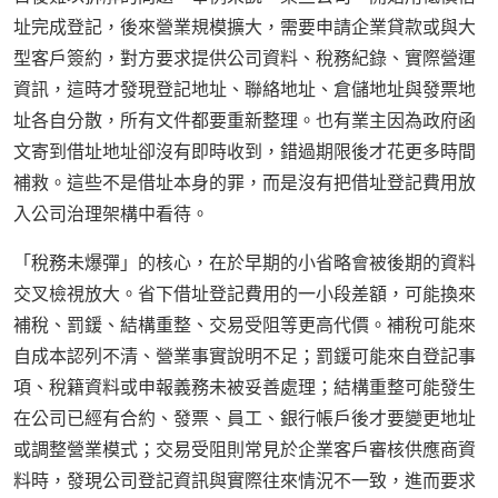
址完成登記，後來營業規模擴大，需要申請企業貸款或與大
型客戶簽約，對方要求提供公司資料、稅務紀錄、實際營運
資訊，這時才發現登記地址、聯絡地址、倉儲地址與發票地
址各自分散，所有文件都要重新整理。也有業主因為政府函
文寄到借址地址卻沒有即時收到，錯過期限後才花更多時間
補救。這些不是借址本身的罪，而是沒有把借址登記費用放
入公司治理架構中看待。
「稅務未爆彈」的核心，在於早期的小省略會被後期的資料
交叉檢視放大。省下借址登記費用的一小段差額，可能換來
補稅、罰鍰、結構重整、交易受阻等更高代價。補稅可能來
自成本認列不清、營業事實說明不足；罰鍰可能來自登記事
項、稅籍資料或申報義務未被妥善處理；結構重整可能發生
在公司已經有合約、發票、員工、銀行帳戶後才要變更地址
或調整營業模式；交易受阻則常見於企業客戶審核供應商資
料時，發現公司登記資訊與實際往來情況不一致，進而要求