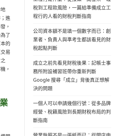
稅到工程款風險，一篇給準備成立工
的地
程行的人看的財稅判斷指南
排；進
爆發，
公司資本額不是填一個數字而已：創
始為了
業者、負責人與準考生都該看見的財
原本的
稅起點判斷
至交易
省之
成立之前先看見財稅後果：記帳士事
譯機，
務所附設補習班帶你重新判斷
Google 搜尋「成立」背後真正想解
決的問題
業
一個人可以申請幾個行號：從多品牌
經營、稅籍風險到長期財稅布局的判
斷指南
營業執照不是一張紙而已：從開店申