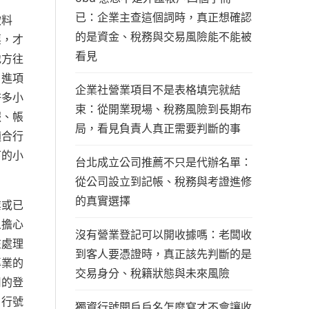
已：企業主查這個詞時，真正想確認
飲料
的是資金、稅務與交易風險能不能被
票，才
看見
地方往
、進項
企業社營業項目不是表格填完就結
許多小
束：從開業現場、稅務風險到長期布
報、帳
局，看見負責人真正需要判斷的事
適合行
下的小
台北成立公司推薦不只是代辦名單：
從公司設立到記帳、稅務與考證進修
的真實選擇
業或已
人擔心
沒有營業登記可以開收據嗎：老闆收
在處理
到客人要憑證時，真正該先判斷的是
專業的
交易身分、稅籍狀態與未來風險
用的登
，行號
獨資行號開戶戶名怎麼寫才不會讓收