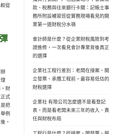
比較從
款、稅務與往來銀行卡關：記帳士事
務所附設補習班從實務現場看見的開
業第一道財稅分水嶺
彈
會計師是什麼？從企業財稅風險到考
證進修，一次看見會計專業背後真正
的選擇
企業社工程行差別：老闆在接案、開
速辦
立發票、承攬工程前，最容易低估的
合理
財稅選擇
而，財
求正式
企業社 有限公司怎麼選不是看登記
只是把
表，而是看老闆未來三年的收入、責
。舉例
任與財稅布局
大後，
工程行是什麼？從接案、開發票、報