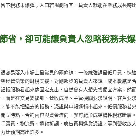
能留下稅務未爆彈；入口若規劃得宜，負責人就能在業務成長時
節省，卻可能讓負責人忽略稅務未爆
，很容易落入市場上最常見的兩條線：一條線強調最低月費、快
斷與經營決策的財稅支援。對剛起步的負責人來說，成本敏感是
，記帳服務看起來像固定支出，自然會有人想先找便宜方案。然
份，而是在交易變複雜、營收成長、主管機關要求說明、客戶要
時，能不能把過去的帳務、憑證與申報邏輯串起來。低價服務若
票開立時點、合約內容與資金流向，就可能形成結構性稅務斷層
台手續費、物流費、退貨折讓、廣告費與進貨憑證，等到營收放
壓力比預期高出許多。