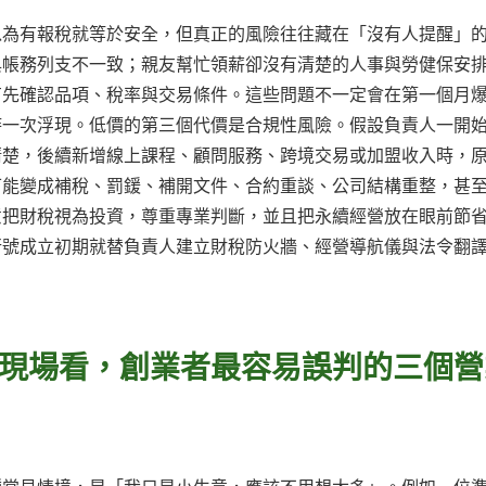
以為有報稅就等於安全，但真正的風險往往藏在「沒有人提醒」
與帳務列支不一致；親友幫忙領薪卻沒有清楚的人事與勞健保安
有先確認品項、稅率與交易條件。這些問題不一定會在第一個月
時一次浮現。低價的第三個代價是合規性風險。假設負責人一開
清楚，後續新增線上課程、顧問服務、跨境交易或加盟收入時，
可能變成補稅、罰鍰、補開文件、合約重談、公司結構重整，甚
意把財稅視為投資，尊重專業判斷，並且把永續經營放在眼前節
行號成立初期就替負責人建立財稅防火牆、經營導航儀與法令翻
現場看，創業者最容易誤判的三個營