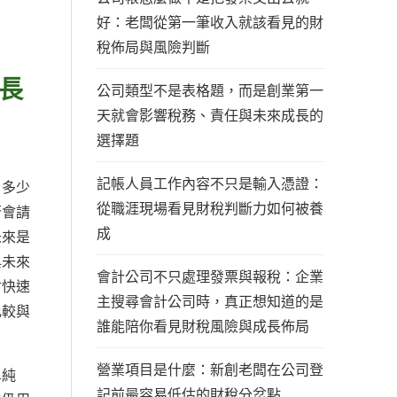
好：老闆從第一筆收入就該看見的財
稅佈局與風險判斷
長
公司類型不是表格題，而是創業第一
天就會影響稅務、責任與未來成長的
選擇題
記帳人員工作內容不只是輸入憑證：
月多少
從職涯現場看見財稅判斷力如何被養
否會請
成
未來是
與未來
會計公司不只處理發票與報稅：企業
會快速
主搜尋會計公司時，真正想知道的是
比較與
誰能陪你看見財稅風險與成長佈局
營業項目是什麼：新創老闆在公司登
單純
記前最容易低估的財稅分岔點