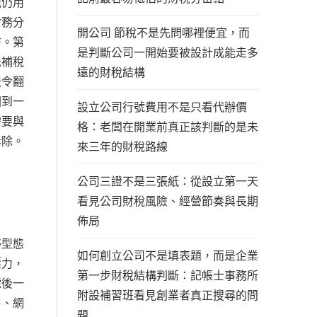
能仍用
財務分
開公司 節稅不是先問哪裡便宜，而
防。第
是判斷公司一開始要被設計成能走多
低補稅
遠的財稅結構
法令翻
回到一
設立公司行號費用不是只看代辦價
需要與
格：老闆在開業前真正該判斷的是未
拆除。
來三年的財稅路線
公司三證不是三張紙：從設立第一天
看見公司財稅風險、經營節奏與長期
佈局
夥型態
如何創立公司不是填表題，而是企業
壓力，
第一步財稅結構判斷：記帳士事務所
號後一
附設補習班看見創業者真正搜尋的問
售、網
題