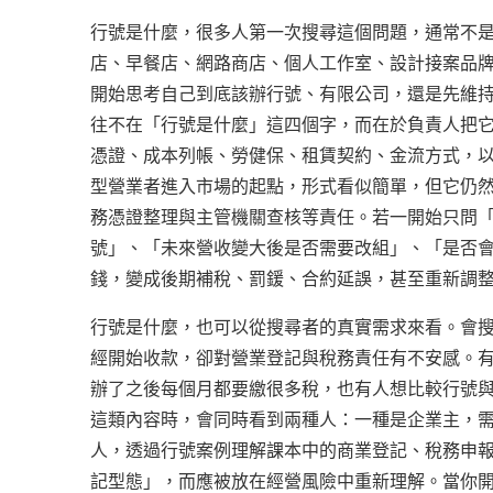
行號是什麼，很多人第一次搜尋這個問題，通常不
店、早餐店、網路商店、個人工作室、設計接案品
開始思考自己到底該辦行號、有限公司，還是先維
往不在「行號是什麼」這四個字，而在於負責人把
憑證、成本列帳、勞健保、租賃契約、金流方式，
型營業者進入市場的起點，形式看似簡單，但它仍
務憑證整理與主管機關查核等責任。若一開始只問
號」、「未來營收變大後是否需要改組」、「是否
錢，變成後期補稅、罰鍰、合約延誤，甚至重新調
行號是什麼，也可以從搜尋者的真實需求來看。會
經開始收款，卻對營業登記與稅務責任有不安感。
辦了之後每個月都要繳很多稅，也有人想比較行號
這類內容時，會同時看到兩種人：一種是企業主，
人，透過行號案例理解課本中的商業登記、稅務申
記型態」，而應被放在經營風險中重新理解。當你