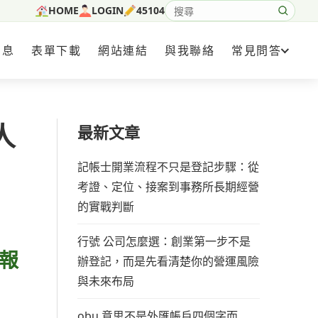
HOME
LOGIN
45104
搜尋網站內容
消息
表單下載
網站連結
與我聯絡
常見問答
人
最新文章
記帳士開業流程不只是登記步驟：從
考證、定位、接案到事務所長期經營
的實戰判斷
行號 公司怎麼選：創業第一步不是
報
辦登記，而是先看清楚你的營運風險
與未來布局
obu 意思不是外匯帳戶四個字而