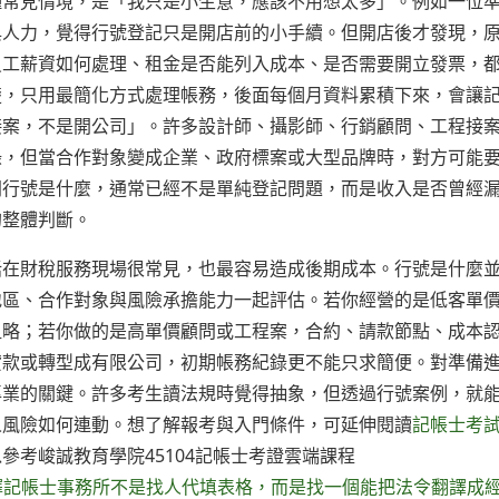
種常見情境，是「我只是小生意，應該不用想太多」。例如一位
與人力，覺得行號登記只是開店前的小手續。但開店後才發現，
員工薪資如何處理、租金是否能列入成本、是否需要開立發票，
楚，只用最簡化方式處理帳務，後面每個月資料累積下來，會讓
接案，不是開公司」。許多設計師、攝影師、行銷顧問、工程接
錄，但當合作對象變成企業、政府標案或大型品牌時，對方可能
問行號是什麼，通常已經不是單純登記問題，而是收入是否曾經
的整體判斷。
話在財稅服務現場很常見，也最容易造成後期成本。行號是什麼
地區、合作對象與風險承擔能力一起評估。若你經營的是低客單
粗略；若你做的是高單價顧問或工程案，合約、請款節點、成本
貸款或轉型成有限公司，初期帳務紀錄更不能只求簡便。對準備
專業的關鍵。許多考生讀法規時覺得抽象，但透過行號案例，就
人風險如何連動。想了解報考與入門條件，可延伸閱讀
記帳士考
考峻誠教育學院45104記帳士考證雲端課程
業主而言，選擇記帳士事務所不是找人代填表格，而是找一個能把法令翻譯成