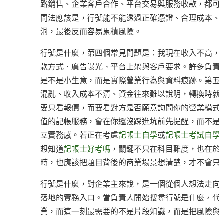
路銷售、企業客戶合作、平台交易與服務收款，都
問法應該是，行號能不能透過正確憑證、合理成本
洞，最後反而容易累積風險。
行號是什麼，第四個常見問題是：我現在收入不高
款方式、廣告曝光、平台上架與客戶要求。許多負
是不是小生意，而是實際營業行為與資料痕跡。第
混亂、收入成本不清、資金往來難以說明，轉換時
要只看報價，而要看對方是否願意詢問你的營業模
值的記帳服務，會在你還沒踩進坑前先提醒，而不是
立實務感。若正在考慮
記帳士自學
或
記帳士考試自
想知道
記帳士好考嗎
，關鍵不只在科目難度，也在
時，也應該把題目背後的商業場景想清楚，才不會
行號是什麼，對企業主來說，是一個從個人想法走
落地的實務入口。當負責人開始搜尋行號是什麼，
業，而這一刻最需要的不是片段知識，而是把風險