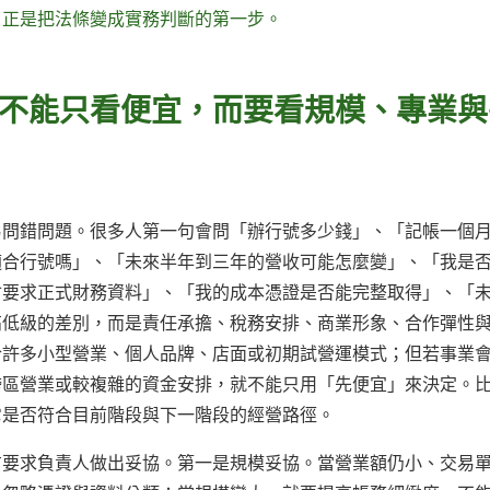
，正是把法條變成實務判斷的第一步。
不能只看便宜，而要看規模、專業與
易問錯問題。很多人第一句會問「辦行號多少錢」、「記帳一個
適合行號嗎」、「未來半年到三年的營收可能怎麼變」、「我是
會要求正式財務資料」、「我的成本憑證是否能完整取得」、「
高低級的差別，而是責任承擔、稅務安排、商業形象、合作彈性
合許多小型營業、個人品牌、店面或初期試營運模式；但若事業
跨區營業或較複雜的資金安排，就不能只用「先便宜」來決定。
它是否符合目前階段與下一階段的經營路徑。
方要求負責人做出妥協。第一是規模妥協。當營業額仍小、交易