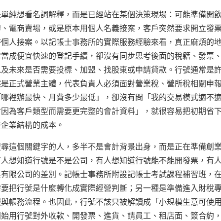
是單純想看名詞解釋，而是已經站在某個決策現場：可能準備開
牌、電商賣場，或是原本用個人名義接案，客戶突然要求開立發
持個人接案。以記帳士事務所的實際服務經驗來看，真正麻煩的
它當成便宜快速的登記手續，卻沒有同步思考後面的稅籍、發票
以及未來是否需要投標、加盟、找股東或申請貸款。行號通常是
然是正式營業主體，代表負責人必須面對營業稅、營所稅相關申
「哪裡辦最快、月費多少最低」，卻沒有問「我的交易模式適不
會因為客戶類型而需要更完整的會計資料」，就很容易把初期省
整企業結構的成本。
搜尋這個關鍵字的人，多半不是會計背景出身，而是正在準備創
有人想知道行號是不是公司，有人想知道行號能不能開發票，有
與有限公司的差別。記帳士事務所附設記帳士考試課程補習班，
需要把行號是什麼轉化成實際經營判斷；另一種是準備進入財稅
報與帳務流程。也因此，行號不該只被解讀成「小規模生意可使
開始用行號對外收款、開發票、進貨、請員工、租店面、簽合約