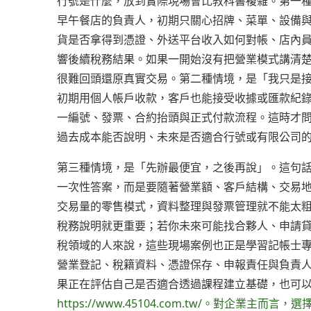
行號是什麼，放到實際現場會比教科書複雜。第一
早午餐店的負責人，初期只關心招牌、菜單、設備
貨是否拿得到憑證、外送平台收入如何對帳、店內
響後續稅務結果。如果一開始沒有把營業模式講清
很難回頭還原真實交易。第二種情境，是「我只是
初期用個人帳戶收款，客戶也能接受收據或匯款紀
一編號、發票、合約抬頭與正式付款流程。這時才
過去成本能否說明、未來是否適合行號或有限公司
第三種情境，是「先辦最便宜，之後再說」。這句
一次性答案，而是要隨著營業額、客戶結構、交易
交易量的零售模式，資料整理與發票管理就不能太
稅務說明就更重要；若你未來可能找合夥人、申請
稅領域的人來說，這些現場案例也正是學習記帳士
營業登記、稅籍資料、憑證保存、申報責任與負責
果正在評估自己是否適合透過課程建立基礎，也可以參
https://www.45104.com.tw/。對企