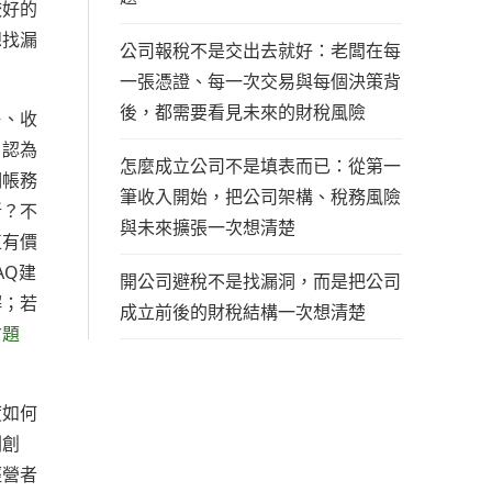
較好的
想找漏
公司報稅不是交出去就好：老闆在每
一張憑證、每一次交易與每個決策背
後，都需要看見未來的財稅風險
售、收
自認為
怎麼成立公司不是填表而已：從第一
期帳務
筆收入開始，把公司架構、稅務風險
斷？不
與未來擴張一次想清楚
正有價
AQ建
開公司避稅不是找漏洞，而是把公司
解；若
成立前後的財稅結構一次想清楚
古題
度如何
劃創
經營者