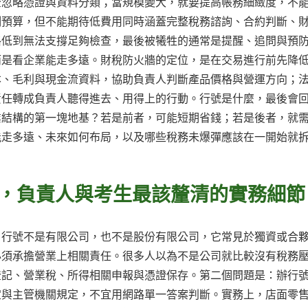
全忽略憑證與資料分類；當規模變大，就要提高帳務細緻度，不
制預算，但不能期待低費用同時涵蓋完整稅務諮詢、合約判斷、
格低到無法支撐足夠檢查，最後被犧牲的通常是提醒、追問與預
而是看企業能走多遠。財稅防火牆的定位，是在交易進行前先降
本、毛利與現金流資料，協助負責人判斷產品價格與營運方向；
責任轉成負責人聽得進去、用得上的行動。行號是什麼，最後會
業結構的第一塊地基？若是前者，可能短期省錢；若是後者，就
能走多遠、未來如何布局，以及哪些稅務未爆彈應該在一開始就
中，負責人與考生最該釐清的實務細節
？行號不是有限公司，也不是股份有限公司，它常見於獨資或合
必須承擔營業上相關責任。很多人以為不是公司就比較沒有稅務
登記、營業稅、所得相關申報與憑證保存。第二個問題是：辦行
定與主管機關規定，不宜用網路單一答案判斷。實務上，店面零