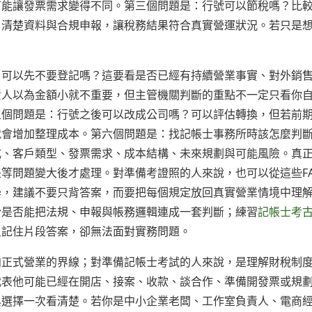
可能讓發票需求變得不同。第三個問題是：行號可以節稅嗎？比
、清楚資料與合規申報，讓稅務結果符合真實營運狀況。若只是
，可以先不要登記嗎？這要看是否已經有持續營業事實、對外銷
責人以為金額小就不重要，但主管機關判斷的重點不一定只看你
五個問題是：行號之後可以改成公司嗎？可以評估轉換，但若前
就會增加整理成本。第六個問題是：找記帳士事務所時該怎麼判
式、客戶類型、發票需求、成本結構、未來規劃與可能風險。真
等問題變大後才處理。對準備考證照的人來說，也可以從這些F
學
，建議不要只背答案，而要把每個規定放回真實營業情境中理
於是否能把法規、申報與帳務邏輯連成一套判斷；練習
記帳士考
只記住片段答案，卻無法面對實務問題。
向正式營業的界線；對準備記帳士考試的人來說，是理解財稅制
代表他可能已經在開店、接案、收款、談合作、準備開發票或規
與選擇一次看清楚。若你是中小企業老闆、工作室負責人、電商