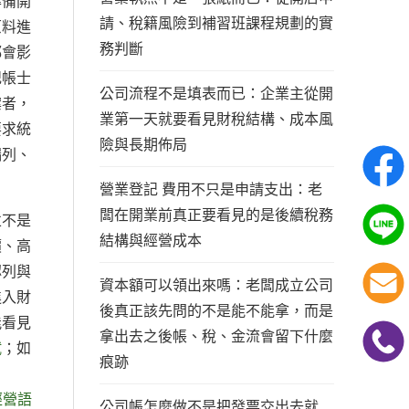
準備開
請、稅籍風險到補習班課程規劃的實
原料進
務判斷
都會影
記帳士
公司流程不是填表而已：企業主從開
案者，
業第一天就要看見財稅結構、成本風
要求統
險與長期佈局
漏列、
營業登記 費用不只是申請支出：老
闆在開業前真正要看見的是後續稅務
並不是
結構與經營成本
價、高
認列與
資本額可以領出來嗎：老闆成立公司
進入財
後真正該先問的不是能不能拿，而是
能看見
拿出去之後帳、稅、金流會留下什麼
試
；如
痕跡
經營語
公司帳怎麼做不是把發票交出去就