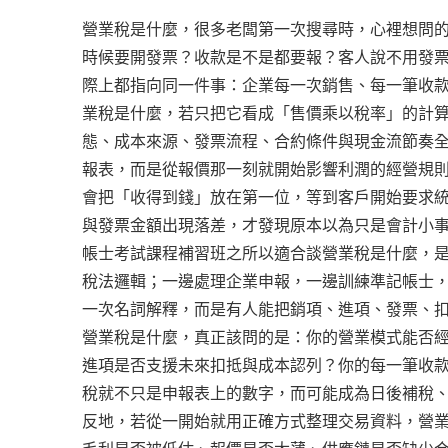
營業稅是什麼，很多老闆第一次搜尋時，心裡想問
時候要開發票？收款是不是都要報？客人說不用發
際上都指向同一件事：企業每一次銷售、每一筆收
業稅是什麼，若只把它看成「售價乘以稅率」的計
態、成本來源、發票流程、合約條件與現金流節奏
報表，而是從報價那一刻就開始影響利潤的經營規
會把「收得到錢」放在第一位，等到客戶開始要求
與發票金額出現落差，才發現原本以為只是會計小
帳士考試課程補習班之所以適合談營業稅是什麼，
稅法邏輯；一邊處理企業申報，一邊訓練準記帳士
一次名詞解釋，而是有人能把銷項、進項、發票、
營業稅是什麼，真正該問的是：你的營業模式能否
進項是否支援未來扣抵與成本認列？你的每一筆收
稅就不只是申報表上的數字，而可能成為日後補稅
反地，若從一開始就用正確方式整理交易資料，營