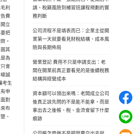
請、稅籍風險到補習班課程規劃的實
進毛利
務判斷
廣告費
票開立
公司流程不是填表而已：企業主從開
必要把
業第一天就要看見財稅結構、成本風
補齊，
險與長期佈局
自圓其
也是為
營業登記 費用不只是申請支出：老
若只會
闆在開業前真正要看見的是後續稅務
。峻誠
結構與經營成本
讓考生
具有申
資本額可以領出來嗎：老闆成立公司
來面對
後真正該先問的不是能不能拿，而是
未來布
拿出去之後帳、稅、金流會留下什麼
清楚、
痕跡
公司帳怎麼做不是把發票交出去就