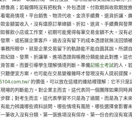
比想像高；若報價時沒有把稅負、外包憑證、付款期與收款期放
再看電商情境，平台銷售、物流代收、金流手續費、退貨折讓、
撥款金額當收入，沒有還原訂單總額、折扣、退貨、手續費與發
例如餐飲小店或工作室，初期可能覺得每筆交易金額不大，沒有
一發票、或拓展企業客戶，過去沒有留下的成本憑證就無法回頭
士事務所眼中，就是企業交易留下的軌跡能不能自圓其說。所謂
收款紀錄、發票、折讓單、進項憑證與帳務分類能彼此對應。這
生背答案，而要引導學生理解情境判斷。準備
記帳士考試
的人，
若只聽便宜方案，也可能在交易變複雜時才發現沒有人提前提醒
5104.com.tw/
的價值，可以放在這樣的連結裡理解：它不只是
業現場的判斷能力。對企業主而言，這代表同一個團隊如果同時
行步驟；對考生而言，這代表學習不只是為了過關，而是為了未
，有能力辨識哪些資料該問、哪些情境有風險、哪些選擇會影響
第一筆收入沒有分類、第一張進項沒有保存、第一份合約沒有寫
。