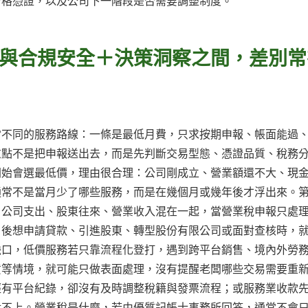
合格憑證，以及公司下一階段是否需要調整制度。
與合規安全＋決策洞察之間，差別常
常不同的服務路線：一條是最低月費，只求按期申報、帳面能過
重點不是把申報送出去，而是先判斷交易型態、憑證品質、稅務
開始會選最低價，理由很合理：公司剛成立、營業額還不大、現
通常不是當月少了哪些服務，而是在幾個月或幾年後才浮出來。
、公司支出、股東往來、營業收入混在一起，當營業稅申報只處
日後想申請貸款、引進股東、轉型股份有限公司或面對查核時，
缺口，低價服務若只靠流程化登打，遇到跨平台銷售、境內外勞
貨等情境，就可能只做表面處理，沒有提醒老闆哪些交易需要重
經有平台紀錄，卻沒有及時調整稅籍與發票流程；或服務業收款
對不上。營業稅是什麼，若由優質記帳士事務所回答，通常不會