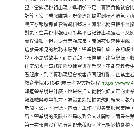
證。當銷項稅額出現，進項卻不足，實際負擔就會
計算，案子看似賺錢，現金流卻被壓到喘不過氣。
與庫存報廢都會影響資料整理。如果老闆只把平台
對象，營業稅申報就可能與平台紀錄出現落差。又
流程做細，但只要營業額成長、開始被要求使用統
這就是常見的稅務未爆彈。營業稅是什麼，在記帳
說，不是編故事，而是合約、報價單、出貨紀錄、
什麼記帳士事務所附設補習班在教學上不能只教考
看題庫，到了實務現場會被客戶問題打亂；企業主
教育學院45104記帳士考證雲端課程
https://www.4
知道營業稅是什麼，也是在建立從稅法條文走向企
報經驗與教學能力，通常更能把抽象規則轉成可執
老闆、公司、行號、電商、工作室與專業服務業時
局。營業稅的風險並不是收到公文才開始，而是在
第一次報價沒有區分含稅未稅時，就已經悄悄累積