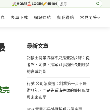
HOME
LOGIN
45104
搜尋網站內容
消息
表單下載
網站連結
與我聯絡
常見問答
最
最新文章
記帳士開業流程不只是登記步驟：從
考證、定位、接案到事務所長期經營
的實戰判斷
行號 公司怎麼選：創業第一步不是
被完
辦登記，而是先看清楚你的營運風險
與未來布局
obu 意思不是外匯帳戶四個字而