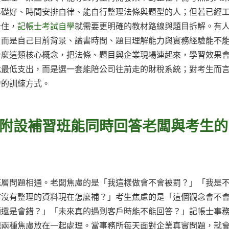
基礎好、時間安排自律、能自行整理法條與題型的人；但若已經
卡住，
記帳士考試自學
就需要更明確的教材路線與題目拆解。有
，而是自己目前背景、讀書時間、題目理解能力與實務經驗能不
什麼這類核心概念，把法條、題目與企業現場連起來，學習效果
找最低支出，而是選一套能陪公司往前走的財稅系統；對考生而
力的訓練方式。
附設補習班能同時回答老闆與考生的
底層問題相通。老闆焦慮的是「我這樣做會不會被罰？」「我是
前沒有整理的資料現在怎麼補？」考生焦慮的是「這個觀念會不
項還是會錯？」「未來真的遇到客戶時能不能回答？」記帳士事
把兩種焦慮放在一起處理。當事務所每天面對企業真實問題，就