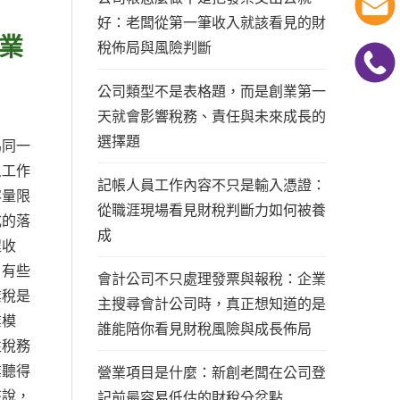
好：老闆從第一筆收入就該看見的財
業
稅佈局與風險判斷
公司類型不是表格題，而是創業第一
天就會影響稅務、責任與未來成長的
選擇題
為同一
人工作
記帳人員工作內容不只是輸入憑證：
容量限
從職涯現場看見財稅判斷力如何被養
成的落
成
程收
。有些
會計公司不只處理發票與報稅：企業
業稅是
主搜尋會計公司時，真正想知道的是
業模
誰能陪你看見財稅風險與成長佈局
性稅務
業聽得
營業項目是什麼：新創老闆在公司登
來說，
記前最容易低估的財稅分岔點