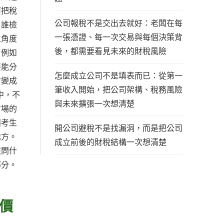
何把稅
公司報稅不是交出去就好：老闆在每
、誰檢
一張憑證、每一次交易與每個決策背
生角度
後，都需要看見未來的財稅風險
。例如
要能分
怎麼成立公司不是填表而已：從第一
會變成
筆收入開始，把公司架構、稅務風險
中，不
與未來擴張一次想清楚
市場的
讓考生
開公司避稅不是找漏洞，而是把公司
地方。
成立前後的財稅結構一次想清楚
該問什
部分。
價