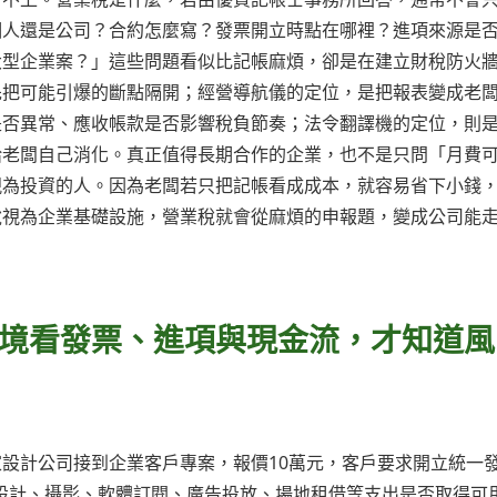
個人還是公司？合約怎麼寫？發票開立時點在哪裡？進項來源是
大型企業案？」這些問題看似比記帳麻煩，卻是在建立財稅防火
先把可能引爆的斷點隔開；經營導航儀的定位，是把報表變成老
是否異常、應收帳款是否影響稅負節奏；法令翻譯機的定位，則
給老闆自己消化。真正值得長期合作的企業，也不是只問「月費
視為投資的人。因為老闆若只把記帳看成成本，就容易省下小錢
稅視為企業基礎設施，營業稅就會從麻煩的申報題，變成公司能
境看發票、進項與現金流，才知道風
設計公司接到企業客戶專案，報價10萬元，客戶要求開立統一
設計、攝影、軟體訂閱、廣告投放、場地租借等支出是否取得可