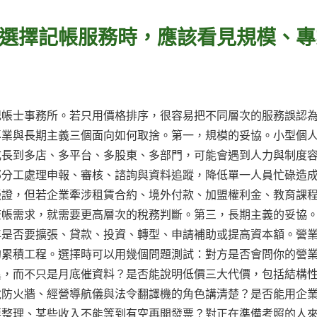
選擇記帳服務時，應該看見規模、專
記帳士事務所。若只用價格排序，很容易把不同層次的服務誤認
專業與長期主義三個面向如何取捨。第一，規模的妥協。小型個
成長到多店、多平台、多股東、多部門，可能會遇到人力與制度
部分工處理申報、審核、諮詢與資料追蹤，降低單一人員忙碌造
憑證，但若企業牽涉租賃合約、境外付款、加盟權利金、教育課
查帳需求，就需要更高層次的稅務判斷。第三，長期主義的妥協
年是否要擴張、貸款、投資、轉型、申請補助或提高資本額。營
的累積工程。選擇時可以用幾個問題測試：對方是否會問你的營
異，而不只是月底催資料？是否能說明低價三大代價，包括結構
稅防火牆、經營導航儀與法令翻譯機的角色講清楚？是否能用企
要整理、某些收入不能等到有空再開發票？對正在準備考照的人