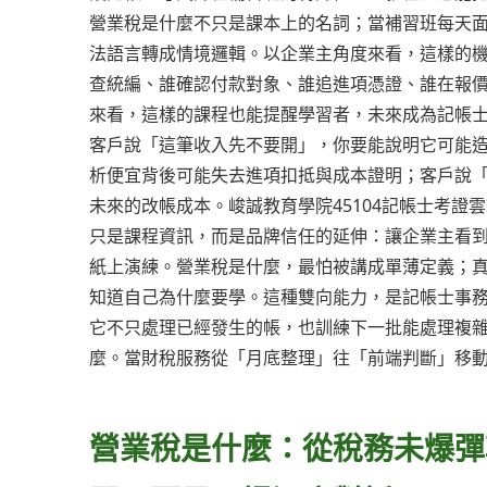
營業稅是什麼不只是課本上的名詞；當補習班每天
法語言轉成情境邏輯。以企業主角度來看，這樣的
查統編、誰確認付款對象、誰追進項憑證、誰在報
來看，這樣的課程也能提醒學習者，未來成為記帳
客戶說「這筆收入先不要開」，你要能說明它可能
析便宜背後可能失去進項扣抵與成本證明；客戶說
未來的改帳成本。峻誠教育學院45104記帳士考證
只是課程資訊，而是品牌信任的延伸：讓企業主看
紙上演練。營業稅是什麼，最怕被講成單薄定義；
知道自己為什麼要學。這種雙向能力，是記帳士事
它不只處理已經發生的帳，也訓練下一批能處理複
麼。當財稅服務從「月底整理」往「前端判斷」移
營業稅是什麼：從稅務未爆彈