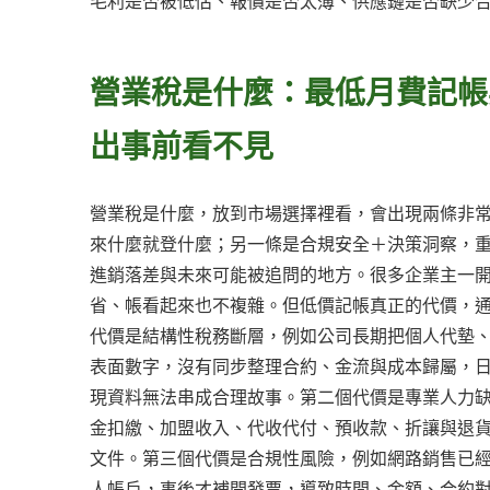
毛利是否被低估、報價是否太薄、供應鏈是否缺少
營業稅是什麼：最低月費記帳
出事前看不見
營業稅是什麼，放到市場選擇裡看，會出現兩條非
來什麼就登什麼；另一條是合規安全＋決策洞察，
進銷落差與未來可能被追問的地方。很多企業主一
省、帳看起來也不複雜。但低價記帳真正的代價，
代價是結構性稅務斷層，例如公司長期把個人代墊
表面數字，沒有同步整理合約、金流與成本歸屬，
現資料無法串成合理故事。第二個代價是專業人力
金扣繳、加盟收入、代收代付、預收款、折讓與退
文件。第三個代價是合規性風險，例如網路銷售已
人帳戶，事後才補開發票，導致時間、金額、合約