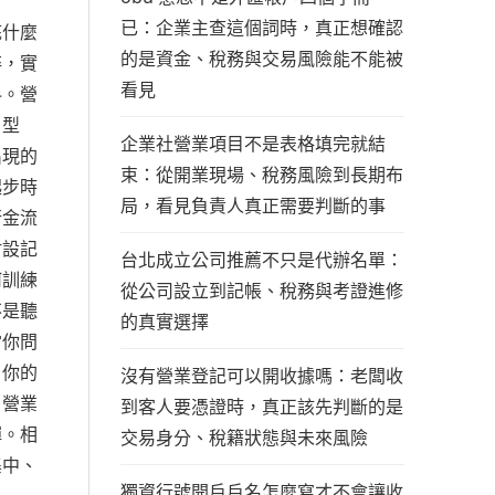
已：企業主查這個詞時，真正想確認
底什麼
的是資金、稅務與交易風險能不能被
碎，實
看見
料。營
戶型
企業社營業項目不是表格填完就結
出現的
束：從開業現場、稅務風險到長期布
起步時
局，看見負責人真正需要判斷的事
行金流
附設記
台北成立公司推薦不只是代辦名單：
何訓練
從公司設立到記帳、稅務與考證進修
不是聽
的真實選擇
當你問
？你的
沒有營業登記可以開收據嗎：老闆收
，營業
到客人要憑證時，真正該先判斷的是
彈。相
交易身分、稅籍狀態與未來風險
集中、
獨資行號開戶戶名怎麼寫才不會讓收