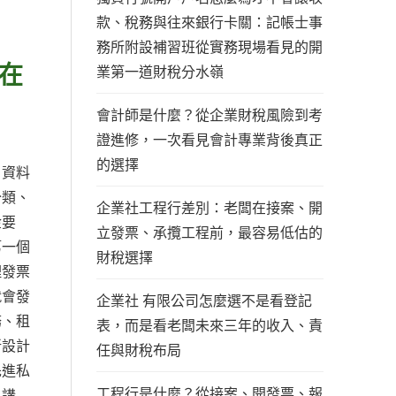
款、稅務與往來銀行卡關：記帳士事
務所附設補習班從實務現場看見的開
在
業第一道財稅分水嶺
會計師是什麼？從企業財稅風險到考
證進修，一次看見會計專業背後真正
的選擇
、資料
分類、
企業社工程行差別：老闆在接案、開
金要
立發票、承攬工程前，最容易低估的
第一個
財稅選擇
理發票
就會發
企業社 有限公司怎麼選不是看登記
務、租
表，而是看老闆未來三年的收入、責
新設計
任與財稅布局
先進私
工程行是什麼？從接案、開發票、報
只講