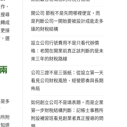
工作、
開公司 節稅不是先問哪裡便宜，而
人搜尋
是判斷公司一開始要被設計成能走多
能轉成
遠的財稅結構
會更接
言，選
設立公司行號費用不是只看代辦價
格：老闆在開業前真正該判斷的是未
來三年的財稅路線
兩
公司三證不是三張紙：從設立第一天
看見公司財稅風險、經營節奏與長期
佈局
不是多
如何創立公司不是填表題，而是企業
會
第一步財稅結構判斷：記帳士事務所
務所附
附設補習班看見創業者真正搜尋的問
會知道
題