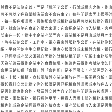
的其實不是法條定義，而是「我開了公司、行號或網店之後，到
票可不可以？進貨單據沒留會不會有事？」這些問題表面上很零
款、每一張進項憑證，最後都會變成稅務系統裡可以被核對的資
算題，就會忽略它真正的壓力來源：它會把企業的收入結構、客
全部串在一起。對中小企業老闆而言，營業稅不是月底或雙月才
則。許多新創公司、工作室、電商賣家與服務型公司，在業務剛
統編、平台開始產生交易紀錄、供應商報價分成未稅與含稅、銀
事，已經變成老闆必須親自面對的財稅結構問題。記帳士事務所
是因為前端看得到企業主的真實情境，後端也看得到考試制度如
，會更清楚知道「會算」與「會判斷」是不同層次。老闆需要的
扣抵、申報、稅籍、查核風險與商業決策放在同一張圖裡分析。
經得起資料交叉比對？你的報價是否已把稅負與憑證成本放進去
款是否能對應到合約、發票與交付內容？若這些問題沒有被處理
、罰鍰、重整帳務、銀行授信受阻、投資人盡調卡關的稅務未爆
業稅也能成為企業經營品質的檢查表，讓老闆知道收入來源是否