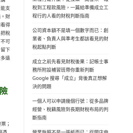
稅到工程款風險，一篇給準備成立工
否能支
程行的人看的財稅判斷指南
牆。財
闆看得
公司資本額不是填一個數字而已：創
是把稅
業者、負責人與準考生都該看見的財
可不可
稅起點判斷
，留下
走多遠
成立之前先看見財稅後果：記帳士事
務所附設補習班帶你重新判斷
Google 搜尋「成立」背後真正想解
決的問題
險
一個人可以申請幾個行號：從多品牌
經營、稅籍風險到長期財稅布局的判
斷指南
發票；
營業執照不是一張紙而已：從開店申
用憑