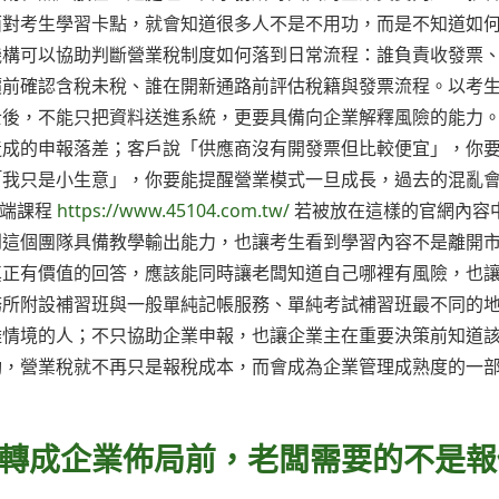
面對考生學習卡點，就會知道很多人不是不用功，而是不知道如
機構可以協助判斷營業稅制度如何落到日常流程：誰負責收發票
價前確認含稅未稅、誰在開新通路前評估稅籍與發票流程。以考
士後，不能只把資料送進系統，更要具備向企業解釋風險的能力
造成的申報落差；客戶說「供應商沒有開發票但比較便宜」，你
「我只是小生意」，你要能提醒營業模式一旦成長，過去的混亂
雲端課程
https://www.45104.com.tw/
若被放在這樣的官網內容
到這個團隊具備教學輸出能力，也讓考生看到學習內容不是離開
真正有價值的回答，應該能同時讓老闆知道自己哪裡有風險，也
務所附設補習班與一般單純記帳服務、單純考試補習班最不同的
雜情境的人；不只協助企業申報，也讓企業主在重要決策前知道
動，營業稅就不再只是報稅成本，而會成為企業管理成熟度的一
轉成企業佈局前，老闆需要的不是報