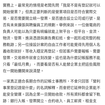
實務上，最常見的情境是老闆先問「我是不是有登記就可以
開始營業？」但真正要判斷的是營業項目是否符合實際交
易、是否需要開立統一發票、是否適合設立公司或行號、是
否有未來擴張與聘僱員工的規劃。舉例來說，一位做電商的
負責人可能以為只要有統編就能上架平台，但平台、金流、
物流、發票、進貨憑證與廣告費扣抵，會一起形成完整的稅
務軌跡；另一位接設計案的自由工作者可能覺得先用個人名
義收款就好，等收入穩定再登記，但若客戶需要報帳、需要
發票，交易條件就會立刻改變。這也是為什麼記帳服務不能
只看「最低月費」，而要看是否有人能替企業主把這些風險
在一開始攤開來說清楚。
一家真正適合長期合作的記帳士事務所，不會只回答「營利
事業登記證是什麼」的名詞解釋，而會把它延伸到企業能不
能安全營運。因為企業一旦開始收款，所有資料都會留下軌
跡：銀行入帳、發票開立、合約收入、員工薪資、租金支