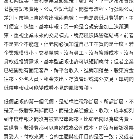
當老闆搜尋「營利事業登記證是什麼」時，下一步常常會接
著搜尋記帳費用、公司登記代辦、開發票流程、行號跟公司
差別。市場上自然會出現兩條線：一條是最低月費導向，主
打便宜、快速、基本申報；另一條是合規安全加上決策洞
察，重視企業未來的交易模式、稅務風險與營運結構。前者
不是完全不能選，但老闆必須知道自己正在買的是什麼。若
企業規模很小、交易單純、沒有員工、沒有複雜成本、沒有
貸款或投資需求，基本型記帳也許可以短期應付；但若企業
已經開始有固定客戶、跨平台收入、進銷項落差、股東資金
往來、外包人員、租金支出、存貨管理或海外交易，單純的
低價申報就可能變成看不見的風險累積。
低價記帳的第一個代價，是結構性稅務斷層。所謂斷層，不
是某一張發票漏掉而已，而是企業從設立、收款、成本認列
到年度申報之間沒有被完整串起來。比如老闆以為廣告費、
設備費、裝潢費都可以自然成為公司成本，卻沒有確認發票
買受人、付款來源、合約主體與使用目的是否一致；又或者