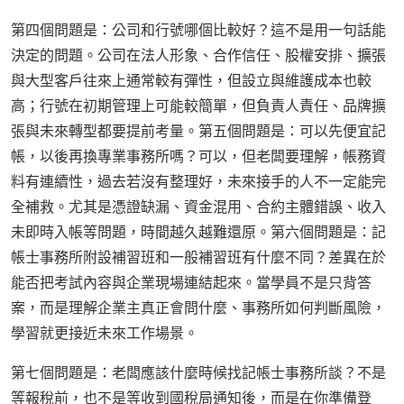
第四個問題是：公司和行號哪個比較好？這不是用一句話能
決定的問題。公司在法人形象、合作信任、股權安排、擴張
與大型客戶往來上通常較有彈性，但設立與維護成本也較
高；行號在初期管理上可能較簡單，但負責人責任、品牌擴
張與未來轉型都要提前考量。第五個問題是：可以先便宜記
帳，以後再換專業事務所嗎？可以，但老闆要理解，帳務資
料有連續性，過去若沒有整理好，未來接手的人不一定能完
全補救。尤其是憑證缺漏、資金混用、合約主體錯誤、收入
未即時入帳等問題，時間越久越難還原。第六個問題是：記
帳士事務所附設補習班和一般補習班有什麼不同？差異在於
能否把考試內容與企業現場連結起來。當學員不是只背答
案，而是理解企業主真正會問什麼、事務所如何判斷風險，
學習就更接近未來工作場景。
第七個問題是：老闆應該什麼時候找記帳士事務所談？不是
等報稅前，也不是等收到國稅局通知後，而是在你準備登