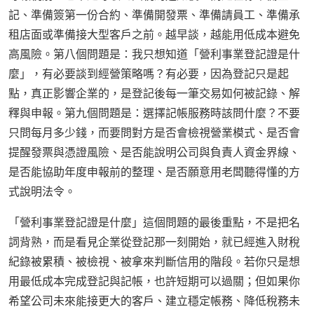
記、準備簽第一份合約、準備開發票、準備請員工、準備承
租店面或準備接大型客戶之前。越早談，越能用低成本避免
高風險。第八個問題是：我只想知道「營利事業登記證是什
麼」，有必要談到經營策略嗎？有必要，因為登記只是起
點，真正影響企業的，是登記後每一筆交易如何被記錄、解
釋與申報。第九個問題是：選擇記帳服務時該問什麼？不要
只問每月多少錢，而要問對方是否會檢視營業模式、是否會
提醒發票與憑證風險、是否能說明公司與負責人資金界線、
是否能協助年度申報前的整理、是否願意用老闆聽得懂的方
式說明法令。
「營利事業登記證是什麼」這個問題的最後重點，不是把名
詞背熟，而是看見企業從登記那一刻開始，就已經進入財稅
紀錄被累積、被檢視、被拿來判斷信用的階段。若你只是想
用最低成本完成登記與記帳，也許短期可以過關；但如果你
希望公司未來能接更大的客戶、建立穩定帳務、降低稅務未