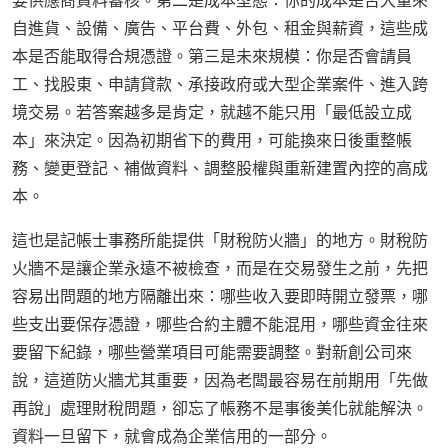
要供應商資料審核。第二是成本型態：你的成本是否大量來
自進貨、設備、廣告、平台費、外包、租金與薪資，這些成
本是否能取得合規憑證。第三是未來規模：你是否會請員
工、找股東、申請貸款、承接政府或大型企業案件、進入跨
境交易。若答案越多是肯定，就越不能只用「最低設立成
本」來決定。因為初期省下的費用，可能換來日後重整帳
務、變更登記、補做資料、調整股權與重新建置內控的高成
本。
這也是記帳士事務所能提供「財稅防火牆」的地方。財稅防
火牆不是讓企業永遠不被檢查，而是在交易發生之前，先把
容易出問題的地方隔離出來：哪些收入要即時開立發票，哪
些支出要保存憑證，哪些合約主體不能混用，哪些資金往來
要留下紀錄，哪些營業項目可能需要調整。對新創公司來
說，這道防火牆尤其重要，因為老闆最容易在前期用「先做
再說」處理財稅問題，卻忘了帳務不是事後美化就能解決。
資料一旦留下，就會成為企業信用的一部分。