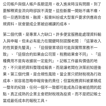
公司帳戶與個人帳戶長期混用，收入進來時沒有問題，到了
要解釋資金流向時卻說不清楚。這些斷層一開始不痛不癢，
但一旦遇到查核、融資、股東糾紛或大型客戶要求供應商合
規資料，就會變成企業被迫補課的成本。
第二個代價，是專業人力缺口。許多便宜服務能處理資料輸
入與申報，但未必有能力在關鍵時刻提醒老闆：「這筆收入
的性質要先釐清」、「這個營業項目可能與實際業務不一
致」、「這個合約如果由公司簽，稅務結果會不同」、「這
種費用不是有收據就一定能列」。記帳工作最有價值的地
方，不只是把資料整理成報表，而是讓老闆在決策前知道後
果。第三個代價，是合規性風險。當企業只把財稅視為行政
成本，就容易忽略申報背後的責任；但當稅務資料被累積成
一整年的紀錄，任何一個不一致都可能成為日後被追問的起
點。真正成熟的企業主會把財稅視為投資，而不是把記帳士
當成最低成本的報稅工具。