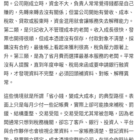
闆。公司剛成立時，資金不大，負責人常常覺得錢都是自己
賺的，先轉來轉去沒有關係；但當公司開始有營收、成本、
稅款、貸款或股東時，資金混用就會讓帳務失去解釋能力。
第二類，是只記收入不管理成本的老闆。收入成長很快，發
票也開得很順，但成本憑證沒有保存，付款對象不清楚，採
購沒有合約，最後帳上看起來獲利很高，稅負壓力跟著上
升。第三類，是為了省月費而選擇最基本服務的老闆。平常
沒有人提醒，直到年度申報、稅局來函或要申請銀行融資
時，才發現資料不完整，必須回頭補資料、對帳、解釋異
常。
這些情境就是所謂「省小錢，變成大成本」的典型路徑。表
面上只是每月少付一些記帳費，實際上卻可能換來補稅、罰
鍰、結構重整、交易受阻。交易受阻尤其常被忽略，因為老
闆通常只想到稅務機關，卻忘了客戶、銀行、投資人、平台
與合作夥伴也會檢視企業資料。一家帳務清楚、登記資料一
致、發票開立穩定、成本憑證完整的公司，在談合作時比較