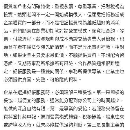
優質客戶也有明確特徵：重視永續、尊重專業、把財稅視為
投資。這類老闆不一定一開始規模很大，但願意把帳務當成
企業體質的一部分，而不是把記帳費視為越低越好的消耗
品。他們願意在創業初期就討論營業模式，願意把合約、發
票、付款流程、薪資規劃與成本憑證交給專業人員檢視，也
願意在看不懂法令時先問清楚，而不是等出事再補救。相對
地，如果企業主只要求最低價、不願提供資料、不想配合留
憑證，又期待事務所承擔所有風險，合作品質通常很難穩
定。記帳服務是一種雙向關係，事務所提供專業，企業主也
必須提供真實、完整、可追蹤的資料。
企業在選擇記帳服務時，必須理解三種妥協。第一是規模的
妥協：越便宜的服務，通常能分配到你公司上的時間越少，
能做的深度自然有限。第二是專業的妥協：若服務只停留在
資料登打與申報，遇到營業模式轉變、稅務疑義、股東往來
或跨境收入時，就未必能提供足夠判斷。第三是長期主義的