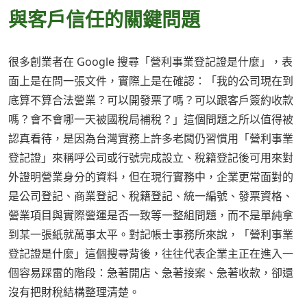
與客戶信任的關鍵問題
很多創業者在 Google 搜尋「營利事業登記證是什麼」，表
面上是在問一張文件，實際上是在確認：「我的公司現在到
底算不算合法營業？可以開發票了嗎？可以跟客戶簽約收款
嗎？會不會哪一天被國稅局補稅？」這個問題之所以值得被
認真看待，是因為台灣實務上許多老闆仍習慣用「營利事業
登記證」來稱呼公司或行號完成設立、稅籍登記後可用來對
外證明營業身分的資料，但在現行實務中，企業更常面對的
是公司登記、商業登記、稅籍登記、統一編號、發票資格、
營業項目與實際營運是否一致等一整組問題，而不是單純拿
到某一張紙就萬事太平。對記帳士事務所來說，「營利事業
登記證是什麼」這個搜尋背後，往往代表企業主正在進入一
個容易踩雷的階段：急著開店、急著接案、急著收款，卻還
沒有把財稅結構整理清楚。