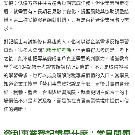
妥協：低價方案往往最適合短期完成任務，但企業若想走得
遠，就需要有人長期看見數字變化、提醒風險與協助調整結
構。這三種妥協沒有絕對對錯，只有是否符合企業現階段需
求。
對記帳士考試進修有興趣的人，也可以從企業需求反推學習
重點。很多人會問
記帳士好考嗎
，但更值得思考的是：考上
之後，能不能把專業變成客戶真正需要的判斷力。峻誠教育
學院45104記帳士考證雲端課程所對應的，不只是取得證照
的學習需求，也可以成為理解財稅專業價值的入口。當學員
知道企業主搜尋「營利事業登記證是什麼」背後其實包含登
記、稅籍、發票、合規與經營風險，就會更明白記帳士的市
場價值不只是考試及格，而是能在真實商業情境中提供可信
任的判斷。
營利事業登記證是什麼：常見問題