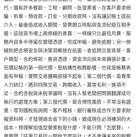
代。還有許多餐飲、工程、顧問、批發業者，在客戶要求統
編、拆單、預收款、訂金、分期收款時，沒有讓記帳士提前
介入，最後造成收入期間、發票開立時點與金流紀錄互相矛
盾。這就是市場上兩條線的差異：一條線只比最低月費，服
務內容多半停留在整理憑證、完成申報、避免逾期；另一條
線則把合規安全與決策洞察放在前面，會追問交易背景、客
戶類型、合約條款、進貨憑證、資金流向與未來擴張計畫。
低價記帳的第一個代價，是結構性稅務斷層，也就是帳務表
面有申報，實際交易邏輯卻接不起來；第二個代價，是專業
人力缺口，遇到特殊交易、跨期收入、異常毛利、進項不
足、合約含稅與未稅爭議時，沒有人幫老闆把問題翻譯成可
執行的處理方案；第三個代價，是合規性風險，平常沒有感
覺，等到國稅局詢問、客戶稽核、銀行審核或合作方要求財
報資料時，才發現過去省下的小錢，變成現在必須補洞的大
成本。想理解加值型營業稅是什麼，不能只問「怎麼算」，
更要問「這筆交易從一開始怎麼設計，才不會讓未來的稅務