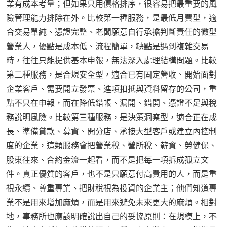
業有成本考量；但如果只用價格排序，很容易把最重要的風
險管理能力排除在外。比較第一種服務，是最低月費型，適
合交易單純、憑證完整、老闆願意自行承擔判斷責任的微型
營業人，優點是成本低、流程簡單，缺點是遇到複雜交易
時，往往只能提供基本申報，無法深入處理結構問題。比較
第二種服務，是合規安全型，適合已有固定營收、開始面對
企業客戶、需要開立發票、進項扣抵與資料留存的公司，重
點不只在申報，而在降低錯帳、漏開、錯開、憑證不足與稅
務說明風險。比較第三種服務，是決策洞察型，適合正在成
長、準備貸款、募資、開分店、承接大型客戶或建立內控制
度的企業，這類服務會把營業稅、營所稅、薪資、勞健保、
股東往來、合約金流一起看，而不是把每一項拆成孤立文
件。真正優質的客戶，也不是只願意付高費用的人，而是重
視永續、尊重專業、把財稅視為投資的企業主；他們知道專
業不是用來增加麻煩，而是用來避免未來更大的麻煩。相對
地，事務所也應該明確說出自己的妥協原則：在規模上，不