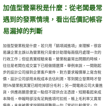
加值型營業稅是什麼：從老闆最常
遇到的發票情境，看出低價記帳容
易漏掉的判斷
加值型營業稅是什麼，若只用「銷項減進項」來理解，很容
易讓企業主誤以為營業稅只是會計助理每兩個月處理一次的
行政工作；但從真實經驗來看，營業稅最常出問題的時候，
往往是老闆在成交當下已經做錯選擇。舉例來說，一間剛起
步的設計公司接到企業客戶案件，對方要求報價單上寫含稅
價，設計公司卻用未稅成本去估利潤，等到開立發票時才發
現5%營業稅其實已經吃掉部分毛利；另一間電商公司大量進
貨，供應商願意便宜一點但不提供合法憑證，短期看起來成
本降低，申報時卻沒有足夠進項可扣抵，帳上毛利率又異常
偏高，未來被要求說明時很難用一句「當初比較便宜」交