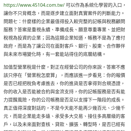
https://www.45104.com.tw/
可以作為系統化學習的入口，
讓你不只背概念，而是逐步建立面對真實案件的判斷能力。
問題七：什麼樣的企業最值得投入較完整的記帳與稅務顧問
服務？答案是重視永續、準備成長、願意尊重專業、並把財
稅視為投資的企業；因為這類企業知道，帳務不是為了應付
政府，而是為了讓公司在面對客戶、銀行、股東、合作夥伴
與未來市場變化時，有一套能站得住的底層結構。
加值型營業稅是什麼，對正在經營公司的你來說，答案不應
該只停在「營業稅怎麼算」，而應該進一步看見：你的報價
是否已經把稅負考慮進去，你的進貨是否拿得到合規憑證，
你的收入是否能被合約與金流支持，你的記帳服務是否有能
力提醒風險，你的公司帳務是否足以支撐下一階段的成長。
真正值得深度對話的，不是今天能不能再少幾百元、少幾千
元，而是企業能走多遠、承受多大交易、接住多高層級的客
戶，以及未來面對查核、貸款、擴張、轉型時，是否已經有