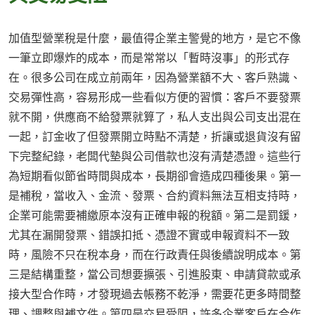
加值型營業稅是什麼，最值得企業主警覺的地方，是它不像
一筆立即爆炸的成本，而是常常以「暫時沒事」的形式存
在。很多公司在成立前兩年，因為營業額不大、客戶熟識、
交易彈性高，容易形成一些看似方便的習慣：客戶不要發票
就不開，供應商不給發票就算了，私人支出與公司支出混在
一起，訂金收了但發票開立時點不清楚，折讓或退貨沒有留
下完整紀錄，老闆代墊與公司借款也沒有清楚憑證。這些行
為短期看似節省時間與成本，長期卻會造成四種後果。第一
是補稅，當收入、金流、發票、合約資料無法互相支持時，
企業可能需要補繳原本沒有正確申報的稅額。第二是罰鍰，
尤其在漏開發票、錯誤扣抵、憑證不實或申報資料不一致
時，風險不只在稅本身，而在行政責任與後續說明成本。第
三是結構重整，當公司想要擴張、引進股東、申請貸款或承
接大型合作時，才發現過去帳務不乾淨，需要花更多時間整
理、調整與補文件。第四是交易受阻，許多企業客戶在合作