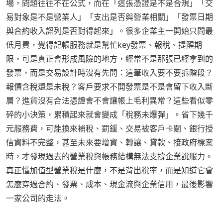
場，問題往往不在公式，而在「這張憑證是不是合規」「交
易對象是不是營業人」「支出是否與營業相關」「發票日期
與合約收入認列是否對得起來」。很多企業主一開始只問最
低月費，覺得記帳服務就是幫忙key發票、報稅、提醒期
限，可是真正會形成風險的地方，經常不是那張已經拿到的
發票，而是交易設計時沒有先問：這筆收入要不要拆階段？
報價含稅還是未稅？客戶要求不開發票是不是會留下收入斷
層？進貨沒有合法憑證會不會讓帳上毛利異常？這些看似零
碎的小決策，累積起來就會變成「稅務未爆彈」。省下幾千
元服務費，可能換來補稅、罰鍰、交易被客戶卡關、銀行授
信資料不完整，甚至未來要增資、轉讓、貸款、接政府標案
時，才發現過去的營業稅與帳務結構無法支撐企業說服力。
真正懂加值型營業稅是什麼，不是背出稅率，而是知道它會
怎麼穿過合約、發票、成本、現金流與企業信用，最後影響
一家公司的走法。