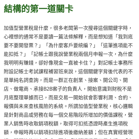
結構的第一道關卡
加值型營業稅是什麼，很多老闆第一次搜尋這個關鍵字時，
心裡想的通常不是要讀一篇法條解釋，而是想知道「我到底
要不要開發票？」「為什麼客戶要統編？」「這筆進項能不
能扣抵？」「記帳士跟我說營業稅兩個月申報一次，為什麼
我明明有賺錢，卻好像現金一直被卡住？」對記帳士事務所
附設記帳士考試課程補習班來說，這個關鍵字背後代表的不
是單純名詞查詢，而是一群正在創業、接案、開公司、開
店、做電商、承接B2B案子的負責人，開始意識到財稅不是
月底整理單據而已，而是交易一開始就會影響利潤、合約、
報價與未來查核風險的系統。所謂加值型營業稅，核心邏輯
是針對商品或勞務在每一個交易階段所增加的價值課稅，營
業人銷售時收取銷項稅額，取得可扣抵憑證時產生進項稅
額，申報時再以銷項扣除進項後繳納差額；但在真實經營現