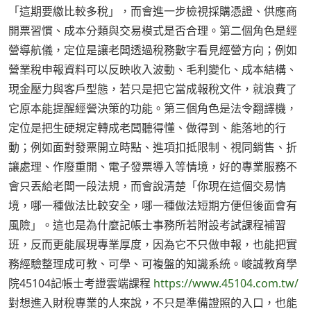
「這期要繳比較多稅」，而會進一步檢視採購憑證、供應商
開票習慣、成本分類與交易模式是否合理。第二個角色是經
營導航儀，定位是讓老闆透過稅務數字看見經營方向；例如
營業稅申報資料可以反映收入波動、毛利變化、成本結構、
現金壓力與客戶型態，若只是把它當成報稅文件，就浪費了
它原本能提醒經營決策的功能。第三個角色是法令翻譯機，
定位是把生硬規定轉成老闆聽得懂、做得到、能落地的行
動；例如面對發票開立時點、進項扣抵限制、視同銷售、折
讓處理、作廢重開、電子發票導入等情境，好的專業服務不
會只丟給老闆一段法規，而會說清楚「你現在這個交易情
境，哪一種做法比較安全，哪一種做法短期方便但後面會有
風險」。這也是為什麼記帳士事務所若附設考試課程補習
班，反而更能展現專業厚度，因為它不只做申報，也能把實
務經驗整理成可教、可學、可複盤的知識系統。峻誠教育學
院45104記帳士考證雲端課程
https://www.45104.com.tw/
對想進入財稅專業的人來說，不只是準備證照的入口，也能