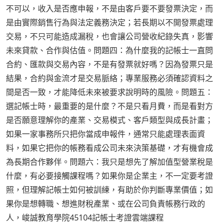
不可以，收入是否應申報，不是由客戶要不要發票決定，而
是由實際銷售行為與法定義務決定；若長期以不開發票處理
交易，不只可能造成漏稅，也會讓公司營收紀錄失真，影響
未來貸款、合作與估值。問題四：為什麼我的記帳士一直問
合約、匯款與交易內容，不是有發票就好嗎？因為發票只是
結果，合約與金流才是交易脈絡；專業服務必須確認資料之
間是否一致，才能降低未來被要求說明時的風險。問題五：
選記帳士時，最重要的是什麼？不是只看月費，而是看對方
是否願意理解你的產業、交易模式、客戶類型與成長計畫；
如果一家事務所只把你當成申報件，通常只能處理表面資
料，如果它把你的帳務看成公司未來決策基礎，才有機會成
為長期合作夥伴。問題六：我只是想先了解加值型營業稅是
什麼，有必要接觸課程嗎？如果你是企業主，不一定要考證
照，但理解記帳士如何被訓練，有助於你判斷專業價值；如
果你是想轉職、想進財稅產業、或在公司負責帳務行政的
人，峻誠教育學院45104記帳士考證雲端課程