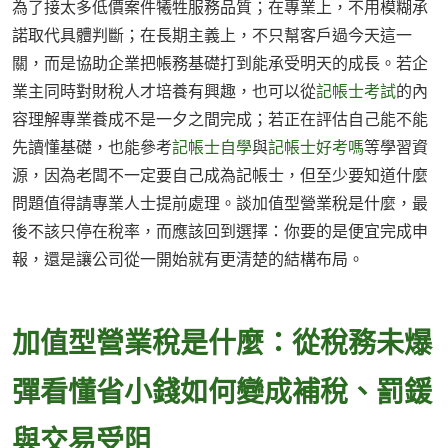
為了接太多低價案件犧牲服務品質；在專業上，不用模糊承
諾取代具體判斷；在長期主義上，不只幫客戶過今天這一
關，而是協助企業把帳務基礎打到能承受明天的成長。若企
業主同時對財稅人才培養有興趣，也可以從
記帳士考試
的內
容理解專業養成不是一夕之間完成；若正在評估自己能不能
先讀懂基礎，也能參考
記帳士自學
與
記帳士好考嗎
等學習資
源，因為老闆不一定要自己成為記帳士，但至少要知道什麼
問題值得請專業人士提前處理。談加值型營業稅是什麼，最
後不該只停在稅率，而應該回到選擇：你要的是便宜完成申
報，還是讓公司從一開始就有更清楚的結構布局。
加值型營業稅是什麼：從稅務未爆
彈看懂省小錢如何變成補稅、罰鍰
與交易受阻