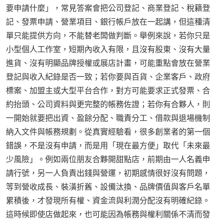
要申請什麼」，常見答案會把公司登記、商業登記、稅籍登
記、發票申請、營業項目、銀行帳戶放在一起講，但這種清
單只能提供方向，不能替老闆做判斷。舉例來說，若你只是
小型個人工作室，短期內收入有限，且沒有股東、沒有大量
進貨、沒有明顯品牌授權或展店計畫，可能重點會放在營業
登記與收入紀錄是否一致；若你要與百貨、企業客戶、政府
標案、加盟主或大型平台合作，對方可能要求正式發票、合
約抬頭、公司資料與更完整的帳務佐證；若你有合夥人，則
一開始就要把出資、盈餘分配、職責分工、借款與退場機制
納入文件與帳務規劃。從真實經驗看，很多創業者的第一個
錯誤，不是沒有申請，而是用「現在最方便」取代「未來最
少風險」。例如兩位朋友合夥開甜點店，前期由一人名義申
請行號，另一人負責出錢與營運，初期感情很好沒有問題，
等到營收成長、裝潢折舊、設備汰換、品牌價值與客戶名單
累積後，才發現所有權、資金流與利潤分配沒有明確紀錄。
這時候即使店做起來，也可能因為帳務與權利關係不清而發