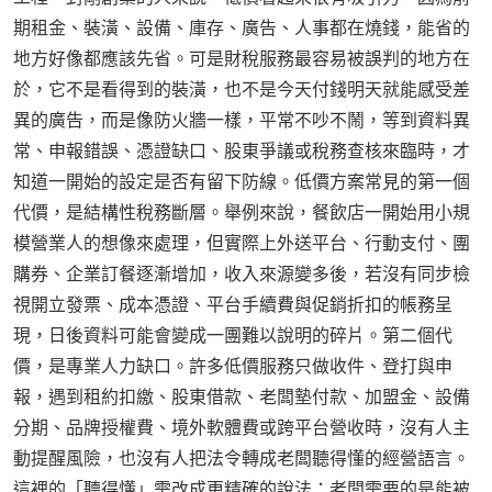
期租金、裝潢、設備、庫存、廣告、人事都在燒錢，能省的
地方好像都應該先省。可是財稅服務最容易被誤判的地方在
於，它不是看得到的裝潢，也不是今天付錢明天就能感受差
異的廣告，而是像防火牆一樣，平常不吵不鬧，等到資料異
常、申報錯誤、憑證缺口、股東爭議或稅務查核來臨時，才
知道一開始的設定是否有留下防線。低價方案常見的第一個
代價，是結構性稅務斷層。舉例來說，餐飲店一開始用小規
模營業人的想像來處理，但實際上外送平台、行動支付、團
購券、企業訂餐逐漸增加，收入來源變多後，若沒有同步檢
視開立發票、成本憑證、平台手續費與促銷折扣的帳務呈
現，日後資料可能會變成一團難以說明的碎片。第二個代
價，是專業人力缺口。許多低價服務只做收件、登打與申
報，遇到租約扣繳、股東借款、老闆墊付款、加盟金、設備
分期、品牌授權費、境外軟體費或跨平台營收時，沒有人主
動提醒風險，也沒有人把法令轉成老闆聽得懂的經營語言。
這裡的「聽得懂」需改成更精確的說法：老闆需要的是能被