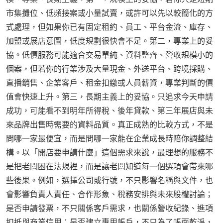
市集攤位、低頻接案或小量試賣，或許可以先以較簡化的方
式處理，但如果你已有固定租約、員工、平台金流、庫存、
加盟或展店意圖，低度規劃很快會不足。第二，專業上的妥
協。低價服務可能適合交易單純、資料整齊、營收規模小的
個案，但若你的行業涉及大量現金、外送平台、跨境採購、
直播銷售、企業客戶、租金扣繳或人員薪資，專業判斷的價
值會快速上升。第三，長期主義上的妥協。只追求今天申請
成功，可能看不到明年所得稅、後年貸款、第三年展店與未
來品牌出售時需要的資料品質。真正成熟的比較方式，不是
問哪一家最便宜，而是問哪一家能在企業成長時陪你調整結
構。以「開店要申請什麼」這個需求來說，最理想的服務不
是把老闆困在法規裡，而是讓老闆知道每一個選項會帶來哪
些後果。例如，選擇公司或行號，不只影響名稱與文件，也
會影響負責人責任、合作形象、稅務安排與未來股權討論；
是否申請發票，不只關係客戶需求，也關係營收紀錄、進項
扣抵與商業信用；是否建立專用帳戶，不只為了帳面乾淨，