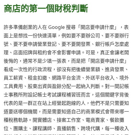
商店的第一個財稅判斷
許多準備創業的人在 Google 搜尋「開店要申請什麼」，表
面上是想找一份快速清單，例如要不要辦公司、要不要辦行
號、要不要申請營業登記、要不要開發票、銀行帳戶怎麼處
理、店面招牌與租約會不會影響申請。可是，真正會讓老闆
後悔的，通常不是少填一張表，而是把「開店要申請什麼」
看成一次性的行政流程，卻沒有把後續營業額、進貨發票、
員工薪資、租金扣繳、網路平台金流、外送平台收入、境外
工具費用、股東出資與盈餘分配一起納入判斷。對一間記帳
士事務所附設記帳士考試課程補習班而言，這個關鍵字背後
代表的是一群正在站上經營起跑線的人，他們不是只需要知
道要送哪個機關，而是需要知道自己的商業模式會帶來哪一
種稅務軌跡。開實體店、接案工作室、電商賣家、餐飲攤
位、團購主、課程講師、直播銷售、跨境代購，每一種收入