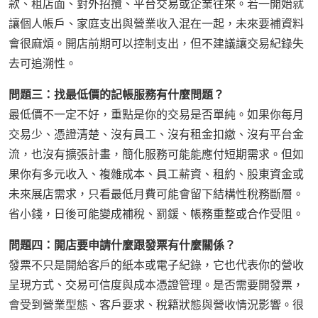
款、租店面、對外招攬、平台交易或企業往來。若一開始就
讓個人帳戶、家庭支出與營業收入混在一起，未來要補資料
會很麻煩。開店前期可以控制支出，但不建議讓交易紀錄失
去可追溯性。
問題三：找最低價的記帳服務有什麼問題？
最低價不一定不好，重點是你的交易是否單純。如果你每月
交易少、憑證清楚、沒有員工、沒有租金扣繳、沒有平台金
流，也沒有擴張計畫，簡化服務可能能應付短期需求。但如
果你有多元收入、複雜成本、員工薪資、租約、股東資金或
未來展店需求，只看最低月費可能會留下結構性稅務斷層。
省小錢，日後可能變成補稅、罰鍰、帳務重整或合作受阻。
問題四：開店要申請什麼跟發票有什麼關係？
發票不只是開給客戶的紙本或電子紀錄，它也代表你的營收
呈現方式、交易可信度與成本憑證管理。是否需要開發票，
會受到營業型態、客戶要求、稅籍狀態與營收情況影響。很