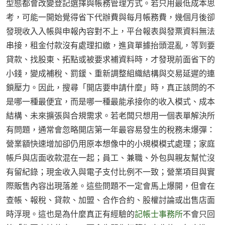
型態都會改變登記選擇與帳務管理方式。若只用最低成本思
考，可能一開始覺得省下代辦費與每月帳務費，幾個月後卻
發現收入入帳與申報內容對不上，平台報表與發票資料無法
串接，租金付款沒有處理扣繳，進貨單據抬頭混亂，等到要
貸款、找股東、拓點或被要求補資料時，才發現前面省下的
小錢，變成補稅、罰鍰、重新調整組織結構與交易延遲的連
鎖壓力。因此，搜尋「開店要申請什麼」時，真正該問的不
是哪一種最便宜，而是哪一種最能承接你的收入模式、成本
結構、未來擴張與合規需求。若老闆只想用一個表單解決所
有問題，通常會忽略開店第一年最容易發生的稅務未爆彈：
營業額快速增加卻仍用原本想像中的小規模模式處理；家庭
帳戶與店面收款混在一起；員工、兼職、外包與親友幫忙沒
有留紀錄；現金收入與電子支付比例不一致；營業項目與實
際販售內容出現落差。這些問題不一定會馬上爆開，但會在
查帳、報稅、貸款、加盟、合作合約、股權討論或出售店面
時浮現。這也是為什麼真正有經驗的
記帳士事務所
不會只回