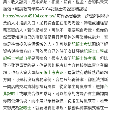
票、收入認列、成本歸類、扣繳、薪資、租金、合約與未來
擴張。峻誠教育學院45104記帳士考證雲端課程
https://www.45104.com.tw/
可作為想要進一步理解財稅專
業的人才培訓入口，尤其適合正在思考考證、轉職或補強實
務基礎的人。若你是老闆，可能不一定要親自考證，但你仍
然需要知道自己的事務所是否具備足夠的專業養成能力；若
你是準備投入這個領域的人，則可以從
記帳士考試
開始了解
資格與準備方向，再依照自己的時間安排評估
記帳士自學
或
記帳士考試自學
是否適合。很多人會問
記帳士好考嗎
，但比
難不難更重要的是，你是否能把考科內容連接到真實企業問
題；也有人會大量練
記帳士考古題
，這當然有助於熟悉命題
方向，可是若沒有實務案例，容易只記得答案，卻無法判斷
一間店的交易資料哪裡有風險。從企業主角度來看，選擇
台
北記帳士
或尋找合作團隊時，可以觀察對方是否會主動詢問
你的營運情境，而不是只急著報價。從考生角度來看，若未
來想成為
記帳士
，就要培養把法規、帳務與商業模式連在一