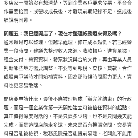
多店家一開始沒有想清楚，等到企業客戶要求發票、平台合
作需要抬頭、或營收成長後，才發現前期紀錄不足，造成後
續說明困難。
問題五：我已經開店了，現在才整理帳務還來得及嗎？
通常還是可以整理，但越早處理，修正成本越低。若已經營
業一段時間，建議先整理收入來源、收款帳戶、進貨單據、
租金支付、薪資資料、發票狀況與合約文件，再由專業人員
判斷哪些地方需要調整。不要等到報稅、查核、貸款、合作
或股東爭議時才開始補資料，因為那時候時間壓力更大，資
料也更容易散落。
開店要申請什麼，最後不應被理解成「辦完就結束」的行政
題，而是一個企業從第一天開始建立可被信任資料的起點。
真正值得深度對話的，不是只談多少錢，也不是只問幾天能
完成，而是這間店能走多遠、未來是否有擴張空間、交易資
料是否能被檢視、稅務風險是否能提前隔離、老闆能不能用