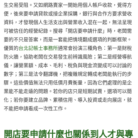
生交易受阻。又如網路賣家一開始用個人帳戶收款，覺得方
便，後來要申請貸款或接企業採購，銀行與合作方要求營收
資料，才發現個人生活支出與營業收入混在一起，無法呈現
可被信任的經營紀錄。搜尋「開店要申請什麼」時，老闆需
要的不只是答案，而是一套能把情境翻成選項的判斷框架。
優質的
台北記帳士事務所
通常會扮演三種角色：第一是財稅
防火牆，協助老闆在交易發生前辨識風險；第二是經營導航
儀，讓營業額、成本、毛利、稅負與現金流變成可以討論的
數字；第三是法令翻譯機，把複雜規定轉成老闆能執行的步
驟。這些價值無法只用低價月費衡量，因為它們處理的是企
業能不能走遠的問題。若你的店只是短期試賣，選項可以簡
化；若你要建立品牌、累積信用、導入投資或走向展店，就
不能把申請看成一次性工作。
開店要申請什麼也關係到人才與專