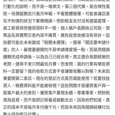
行動化的說明，而不是一堆條文。第三個代價，是合規性風
險。低價服務若只看月申報，不看整體營運，可能會讓店家
在不知情的狀況下累積錯誤。例如租金支付沒有適當處理、
員工薪資與勞健保資料不一致、個人帳戶長期收公司款、發
票品名與實際交易內容不連貫、廣告投放收據沒有保存，這
些都可能在未來變成「稅務未爆彈」。搜尋「開店要申請什
麼」的人，最需要避開的不是申請速度慢一點，而是用錯誤
邏輯完成申請後，以為自己已經合規。真正適合長期經營的
老闆，通常不會只問最低月費，而會問：我的行業有哪些資
料一定要留？我的收款方式會不會讓營收難以對帳？未來如
果要開第二家店，現在的登記方式是否還能使用？若要找投
資人，帳務資料能不能被檢視？這些問題才是優質客戶與一
般客戶最大的差別。優質客戶重視永續，尊重專業，把財稅
視為投資，而不是把
記帳
看成被動支出。因為他們知道，真
正的成本不是每月多付幾千元，而是未來因為錯誤結構付出
數十倍的修正代價。