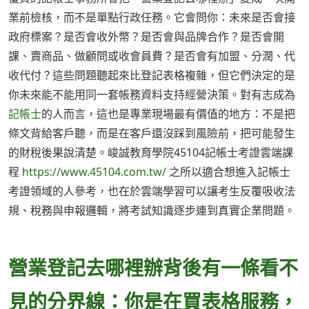
業前檢核，而不是單點行政任務。它會問你：未來是否會接
政府標案？是否會收外幣？是否會與品牌合作？是否會開
課、賣商品、做顧問或收會員費？是否會有加盟、分潤、代
收代付？這些問題聽起來比登記表格複雜，但它們決定的是
你未來能不能用同一套帳務資料支持經營決策。對有志成為
記帳士
的人而言，這也是專業現場最有價值的地方：不是把
條文背給客戶聽，而是在客戶還沒踩到風險前，把可能發生
的財稅後果說清楚。峻誠教育學院45104記帳士考證雲端課
程
https://www.45104.com.tw/
之所以適合想進入記帳士
考證領域的人參考，也在於雲端學習可以讓考生反覆吸收法
規、稅務與申報邏輯，將考試知識逐步連到真實企業問題。
營業登記去哪裡辦背後有一條看不
見的分界線：你是在買表格服務，