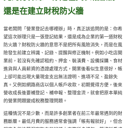
還是在建立財稅防火牆
當老闆問「營業登記去哪裡辦」時，真正該追問的是：你希
望這次辦理只是一張登記結果，還是成為企業的第一道財稅
防火牆？財稅防火牆的意思不是把所有風險消失，而是在風
險發生前建立辨識、記錄、提醒與修正機制。例如小吃店開
業前，若沒有先確認租約、押金、裝潢費、設備採購、食材
進貨與人員薪資的憑證處理方式，開業後看似生意很好，帳
上卻可能出現大量現金支出無法證明、進項不足、盈餘失
真。又例如網路商店以個人帳戶收款，初期覺得方便，後來
營收成長後要補登記、補申報、整理金流，就會把原本單純
的營業問題變成稅務整理問題。
這種情況不是少數，而是許多創業者在前三年最常遇到的財
務斷層。最低月費的服務通常會強調「帳有報就好」，但合