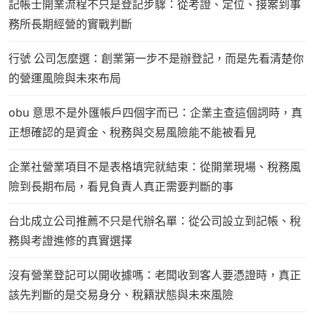
記帳士開業流程不只是登記步驟：從考證、定位、接案到事
務所長期經營的實戰判斷
行號 公司怎麼選：創業第一步不是辦登記，而是先看清楚你
的營運風險與未來布局
obu 意思不是外匯帳戶四個字而已：企業主查這個詞時，真
正想確認的是資金、稅務與交易風險能不能被看見
企業社營業項目不是表格填完就結束：從開業現場、稅務風
險到長期布局，看見負責人真正需要判斷的事
台北成立公司推薦不只是代辦名單：從公司設立到記帳、稅
務與考證進修的真實選擇
沒有營業登記可以開收據嗎：老闆收到客人要憑證時，真正
該先判斷的是交易身分、稅籍狀態與未來風險