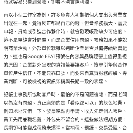
時就容易只看到營收，卻看不清實際利潤。
再以小型工作室為例，許多負責人初期把個人支出與營業支
出混在一起，覺得反正都是自己的錢，但當業務擴大、需要
申報、貸款或引進合作夥伴時，就會發現帳務缺少可信度。
這不是單純會計問題，而是企業信用問題。帳務如果不能說
明商業活動，外部單位就難以判斷企業是否具備持續經營能
力。這也是Google EEAT訊號在內容與品牌經營上值得重視
的原因：企業對外呈現的資訊若要讓客戶、搜尋引擎與合作
單位產生信任，不能只靠口號，而要來自真實服務經驗、專
業判斷、可被檢視的資訊架構與長期一致的表達。
記帳士事務所協助客戶時，最怕的不是問題複雜，而是老闆
以為沒有問題。真正麻煩的是「看似都可以」的灰色地帶，
例如地址先借一下、發票晚點再申請、收入先走個人帳戶、
員工先用兼職名義、外包先不留合約。這些做法短期方便，
長期卻可能變成稅務未爆彈。當補稅、罰鍰、交易受阻、合