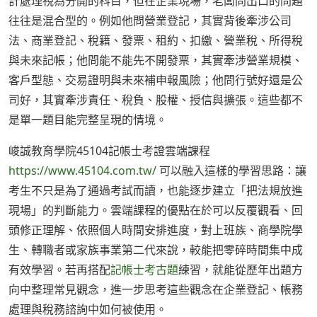
計處理視為分開的科目，但在企業現場，老闆問出口的問題
往往是混合型的。例如他問營業登記，其實背後牽涉公司
法、商業登記、稅籍、發票、租約、扣繳、營業稅、所得稅
與未來記帳；他問能不能先不開發票，其實牽涉營業規模、
客戶型態、交易證明與未來補申報風險；他問行號好還是公
司好，其實牽涉責任、稅負、股權、授信與擴張。這些都不
是單一題目能完整呈現的情境。
峻誠教育學院45104記帳士考證雲端課程
https://www.45104.com.tw/
可以融入這樣的學習思路：讓
考生不只是為了通過考試而讀，也能逐步建立「把法規放進
現場」的判斷能力。雲端課程的優點在於可以反覆觀看、回
頭修正理解、依照個人時間安排進度，對上班族、商學院學
生、轉職者或家族事業第二代來說，較能把零碎時間集中成
有效學習。若再搭配
記帳士考古題
練習，就能從歷年出題方
向中整理常見觀念，進一步思考這些觀念在企業登記、帳務
處理與稅務諮詢中如何被使用。