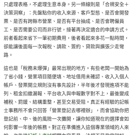
只處理表格，不處理生意本身。另一條線則是「合規安全＋
決策洞察」：先盤點你的收入來源、客戶型態、是否會開發
票、是否有跨縣市營業、是否有平台抽成、是否會聘僱員
工、是否需要公司而非行號，接著再決定適合的申請方式。
前者看起來省下一筆初期費用，後者看起來多花一點時間，
卻能讓後面每一次報稅、請款、簽約、貸款與擴張少走彎
路。
這也是「稅務未爆彈」最常出現的地方。有些老闆一開始為
了省小錢，營業項目隨便填、地址借用未確認、收入入個人
帳戶、發票開立規則沒有事先設計，半年後才發現進項不能
列、租金扣繳漏報、平台收入與申報數字對不上，最後變成
補稅、罰鍰、結構重整，甚至交易受阻。真正有經驗的記帳
士事務所不會只回答「營業登記去哪裡辦」，而會協助你把
登記前、中、後的風險一次攤開，讓你知道現在的選擇會如
何影響一年後的帳務。對正在準備進入這個專業領域的人來