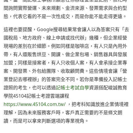
間詢問實際營運、未來規劃、金流來源、發票需求與合約型
態，代表它看的不是一次性成交，而是你能不能走得更遠。
這裡也要提醒，Google搜尋結果常會讓人以為答案只有「去
國稅局、地方政府、線上申請或找代辦」幾種，但企業經營
現場的差別在於細節。例如同樣是咖啡店，有人只是內用外
帶，有人還販售烘豆、開課、做企業包場、銷售器具與發展
加盟；同樣是接案者，有人只收個人案，有人會承接企業專
案、開發票、外包給團隊、收取顧問費。這些情境會讓「營
業登記去哪裡辦」的答案完全不同。若你是準備投入記帳士
證照的考生，也可以透過
記帳士考試自學
資源搭配峻誠教育
學院45104記帳士考證雲端課程
https://www.45104.com.tw/
，把考科知識放進企業情境裡
理解，因為未來服務客戶時，客戶真正需要的不是條文朗
讀，而是可以拿來判斷選項的專業視角。