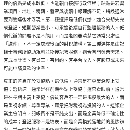
理的優點是成本較低，也能親自接觸行政流程；缺點是若營
業項目、地址、稅籍、發票與後續申報理解不足，錯誤通常
要到營運後才浮現。第二種選擇是低價代辦，適合只想先完
成登記、短期營業量小、可承擔後續自行整理帳務的人。低
價代辦的問題不是不能用，而是老闆要清楚它通常只處理
「送件」，不一定處理後面的財稅結構。第三種選擇是由記
帳士事務所協助規劃並銜接記帳服務，適合有開發票需求、
有成長計畫、有員工、有租約、有平台收入、有股東或未來
可能申請貸款的企業。
真正的差異在於妥協點。選低價，通常是在專業深度上妥
協；選快速，通常是在前期盤點上妥協；選只看眼前，通常
是在長期主義上妥協。優質客戶不一定是規模最大的人，而
是重視永續、尊重專業、願意把財稅視為投資的人。這類企
業主會明白，記帳費不是單純支出，而是企業降低不確定性
的成本；登記服務不是填表，而是商業模式落地前的風險辨
識。當一間記帳士事務所願意在你辦理營業登記前，就花時