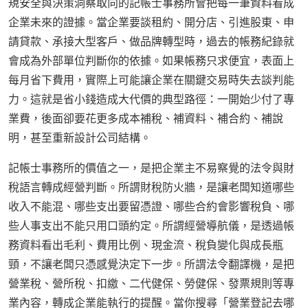
規安全與決策洞察取向的記帳士事務所會把每一筆資料看成
企業未來的證據。當企業要談租約、開分店、引進股東、申
請貸款、承接大型客戶、做品牌轉型時，過去的帳務紀錄就
會成為外部單位判斷你的依據。如果帳務只求便宜，表面上
每月省下費用，實際上可能讓企業在關鍵交易時失去談判能
力。這就是省小錢造成大代價的典型路徑：一開始少付了專
業費，後面卻要花更多成本補稅、補資料、補合約、補說
明，甚至重新設計公司結構。
記帳士事務所的價值之一，是把企業主不易察覺的法令與財
稅語言轉成經營判斷。所謂財稅防火牆，是讓老闆知道哪些
收入不能混、哪些支出要留憑證、哪些合約會影響稅負、哪
些人事支出不能只用口頭約定。所謂經營導航儀，是透過帳
務資料看出毛利、費用比例、現金流、稅負變化與成長瓶
頸，不讓老闆只憑感覺決定下一步。所謂法令翻譯機，是把
營業稅、營所稅、扣繳、二代健保、勞健保、發票規則等專
業內容，轉成企業能執行的提醒。當你搜尋「營業登記去哪