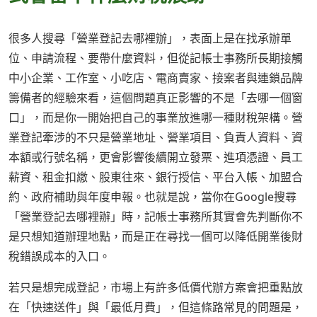
很多人搜尋「營業登記去哪裡辦」，表面上是在找承辦單
位、申請流程、要帶什麼資料，但從記帳士事務所長期接觸
中小企業、工作室、小吃店、電商賣家、接案者與連鎖品牌
籌備者的經驗來看，這個問題真正影響的不是「去哪一個窗
口」，而是你一開始把自己的事業放進哪一種財稅架構。營
業登記牽涉的不只是營業地址、營業項目、負責人資料、資
本額或行號名稱，更會影響後續開立發票、進項憑證、員工
薪資、租金扣繳、股東往來、銀行授信、平台入帳、加盟合
約、政府補助與年度申報。也就是說，當你在Google搜尋
「營業登記去哪裡辦」時，記帳士事務所其實會先判斷你不
是只想知道辦理地點，而是正在尋找一個可以降低開業後財
稅錯誤成本的入口。
若只是想完成登記，市場上有許多低價代辦方案會把重點放
在「快速送件」與「最低月費」，但這條路常見的問題是，