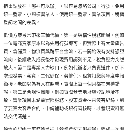
把重點放在「哪裡可以辦」，很容易忽略公司、行號、免用
統一發票、小規模營業人、使用統一發票、營業項目、稅籍
登記之間的差異。
低價方案最常帶來三種代價。第一是結構性稅務斷層，例如
一位電商賣家原本以為先用行號即可，但實際上有大量廣告
費、倉儲費、物流費與跨平台金流，若一開始沒有安排憑證
流向，後續收入成長後才發現費用認列不足，稅負壓力突然
放大。第二是專業人力缺口，例如代辦者只負責送件，卻不
處理發票、薪資、二代健保、勞健保、租賃扣繳與年度申報
銜接，老闆以為有人在照看，實際上每一個月都在累積錯
誤。第三是合規性風險，例如實際營業地址與登記地址不一
致、營業項目未涵蓋實際服務、股東資金往來沒有紀錄，到
了要簽大客戶合約、申請補助或銀行審核時，才發現資料無
法交代清楚。
優質的記帳士事務所會把「營業登記去哪裡辦」變成一次開