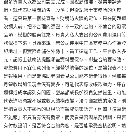
很多負責人以為公司設立完成、國稅局核准、發票申請通
過，就代表財稅問題告一段落；但從記帳士事務所的角度
看，這只是第一個檢查點。財稅防火牆的定位，是在問題還
沒擴大前，把不合理的憑證、不一致的合約、不適合的發票
品項、模糊的股東往來、負責人私人支出與公司費用混用等
狀況擋下來。具體來說，若公司使用中正區商務中心作為登
記地址，但實際倉儲在外縣市、員工遠端工作、平台收入多
元，記帳士就應該提醒哪些資料要保存、哪些合約要補強、
哪些費用不宜任意列報。經營導航儀的定位，是讓報表不只
是報稅用，而是能協助老闆看見公司能不能走得遠。例如每
月營收增加但現金沒有變多，可能代表應收帳款壓力、庫存
週轉或成本認列有問題；營業額成長卻稅負忽然變重，可能
代表進項憑證不足或收入結構改變。法令翻譯機的定位，則
是把負責人不熟悉的財稅語言轉成決策語言，例如「這筆能
不能報」不只看有沒有發票，而要看是否與業務相關、是否
有付款證明、是否符合合約內容、是否能承受查核說明。這