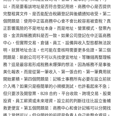
以，而是要看該地址是否符合登記用途、商務中心是否提供
完整租賃文件、是否能配合稅籍登記與後續通知收受。第二
個問題是：使用中正區商務中心會不會比較容易被查稅？真
正影響風險的不是地址本身，而是地址、營業模式、發票內
容、金流與帳務資料是否一致。如果公司登記在中正區商務
中心，但實際交易、倉儲、員工、設備與收入型態都無法說
明，就算地址合法，也可能在查核時需要更多佐證。第三個
問題是：新創公司可不可以先找便宜地址，等賺錢再整理帳
務？這是最容易形成稅務未爆彈的想法，因為帳務不是事後
美化報表，而是從第一筆收入、第一張合約、第一筆費用就
開始累積。第四個問題是：記帳士事務所有必要在設立前就
介入嗎？如果只是極簡單的小規模測試，也許看起來不急；
但只要涉及開發票、B2B 合約、平台收款、跨境交易、股東
投資、員工薪資或未來增資，設立前的判斷往往比設立後補
救更便宜。第五個問題是：商務中心和會計記帳可以分開找
嗎？當然可以，但分開找的前提是負責人自己能整合資訊，