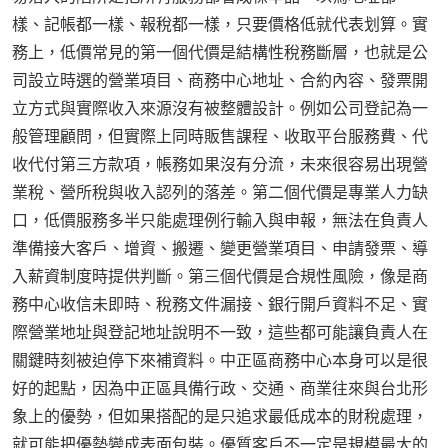
樣、記帳都一樣、報稅都一樣，只要價格低就代表划算。實
務上，低價常見的第一個代價是結構性稅務斷層，也就是公
司設立時選的營業項目、商務中心地址、合約內容、發票開
立方式與實際收入來源沒有被整體設計。例如公司登記為一
般管理顧問，但實際上同時販售課程、收取平台服務費、代
收代付第三方款項，帳務如果沒有分流，未來很容易出現營
業稅、營所稅與收入認列的落差。第二個代價是專業人力缺
口，低價服務多半只能處理例行輸入與申報，無法在負責人
準備接大客戶、增資、搬遷、變更營業項目、申請發票、導
入薪資制度時提供判斷。第三個代價是合規性風險，像是商
務中心收信未即時、稅務文件漏接、銀行開戶資料不足、實
際營業地址與登記地址說明不一致，這些都可能讓負責人在
關鍵時刻被迫停下來補資料。中正區商務中心本身可以是很
好的起點，因為中正區具備行政、交通、商業往來與台北形
象上的優勢，但如果搭配的是只追求最低成本的財稅處理，
就可能把優勢變成表面包裝。優質客戶不一定是規模最大的