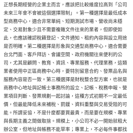
正想長期經營的企業主而言，應該把比較維度拉高到「公司
未來三年會不會被這個選擇限制」。第一種選擇是最低成本
型商務中心，適合非常單純、短期測試市場、營收尚未穩
定、交易對象少且不需要複雜文件往來的業者，但即使如
此，也應該確認稅籍登記、文件通知、租約內容與設立用途
是否明確。第二種選擇是形象與交通型商務中心，適合需要
台北門面、客戶拜訪、會議空間、政府機關往來便利的公
司，尤其是顧問、教育、資訊、專業服務、代理業務，這類
業者使用中正區商務中心時，要特別留意合約、發票品名與
服務內容是否一致。第三種選擇是財稅整合型方案，也就是
商務中心地址與記帳士事務所的設立、記帳、稅務申報、營
業項目判斷、發票規劃一起討論，這種方式初期不一定最低
價，但最能降低未來補稅、罰鍰、資料重整與交易受阻的可
能。所謂妥協，不是什麼都要買最貴，而是要在規模、專業
與長期主義之間做取捨。規模上，小公司不必一開始就租大
辦公室，但地址與帳務不能草率；專業上，不必每件事都找