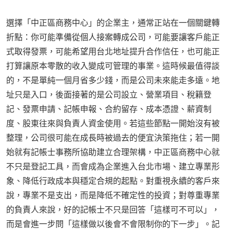
選擇「中正區商務中心」的企業主，通常正站在一個關鍵轉
折點：你可能準備從個人接案轉成公司，可能要讓客戶能正
式取得發票，可能希望用台北地址提升合作信任，也可能正
打算讓原本零散的收入變成可管理的事業。這時候最值得談
的，不是單純一個月省多少錢，而是公司未來能走多遠。地
址只是入口，後面接著的是公司設立、營業項目、稅籍登
記、發票申請、記帳申報、合約留存、成本憑證、薪資制
度、股東往來與負責人資金使用。若這些節點一開始沒有被
整理，公司很可能在成長時被過去的便宜決策拖住；若一開
始就有記帳士事務所協助建立合理架構，中正區商務中心就
不只是登記工具，而會成為企業進入台北市場、建立專業形
象、降低行政成本與穩定合規的起點。對重視永續的客戶來
說，專業不是支出，而是降低不確定性的投資；對尊重專業
的負責人來說，好的記帳士不只是回答「這樣可不可以」，
而是會進一步問「這樣做以後會不會限制你的下一步」。記