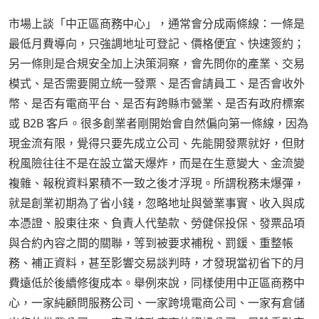
市場上談「中正區商務中心」，通常會分成兩條線：一條是
最低月費導向，只強調地址可登記、價格便宜、快速簽約；
另一條則是合規安全加上決策洞察，會先問你的產業、交易
模式、是否需要開立統一發票、是否會請員工、是否會收外
幣、是否有電商平台、是否有跨縣市營業、是否有政府標案
或 B2B 客戶。很多創業者剛開始會自然偏向第一條線，因為
現金流有限，覺得只要先成立公司、先能開發票就好，但財
稅風險往往不是在設立當天爆炸，而是在生意變大、金流變
複雜、報稅資料累積不一致之後才浮現。所謂稅務未爆彈，
就是創業初期為了省小錢，忽略地址與營業事實、收入與成
本憑證、股東往來、負責人代墊款、勞健保投保、發票品項
與合約內容之間的關聯，等到被要求補稅、罰鍰、重整帳
務、補正資料，甚至影響交易談判時，才發現當初省下的月
費遠低於後續修復成本。舉例來說，同樣使用中正區商務中
心，一家純顧問服務公司、一家跨境電商公司、一家有倉儲